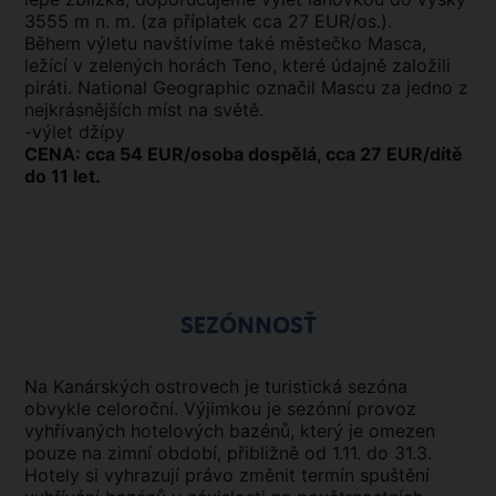
3555 m n. m. (za příplatek cca 27 EUR/os.).
Během výletu navštívíme také městečko Masca,
ležící v zelených horách Teno, které údajně založili
piráti. National Geographic označil Mascu za jedno z
nejkrásnějších míst na světě.
-výlet džípy
CENA: cca 54 EUR/osoba dospělá, cca 27 EUR/dítě
do 11 let.
SEZÓNNOSŤ
Na Kanárských ostrovech je turistická sezóna
obvykle celoroční. Výjimkou je sezónní provoz
vyhřívaných hotelových bazénů, který je omezen
pouze na zimní období, přibližně od 1.11. do 31.3.
Hotely si vyhrazují právo změnit termín spuštění