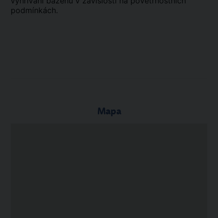
vyhřívání bazénů v závislosti na povětrnostních
podmínkách.
Mapa