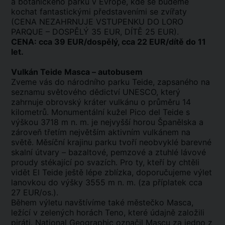
a botanického parku v Evropě, kde se budeme
kochat fantastickými představeními se zvířaty
(CENA NEZAHRNUJE VSTUPENKU DO LORO
PARQUE – DOSPĚLÝ 35 EUR, DÍTĚ 25 EUR).
CENA: cca 39 EUR/dospělý, cca 22 EUR/dítě do 11
let.
Vulkán Teide Masca – autobusem
Zveme vás do národního parku Teide, zapsaného na
seznamu světového dědictví UNESCO, který
zahrnuje obrovský kráter vulkánu o průměru 14
kilometrů. Monumentální kužel Pico del Teide s
výškou 3718 m n. m. je nejvyšší horou Španělska a
zároveň třetím největším aktivním vulkánem na
světě. Měsíční krajinu parku tvoří neobvyklé barevné
skalní útvary – bazaltové, pemzové a ztuhlé lávové
proudy stékající po svazích. Pro ty, kteří by chtěli
vidět El Teide ještě lépe zblízka, doporučujeme výlet
lanovkou do výšky 3555 m n. m. (za příplatek cca
27 EUR/os.).
Během výletu navštívíme také městečko Masca,
ležící v zelených horách Teno, které údajně založili
piráti. National Geographic označil Mascu za jedno z