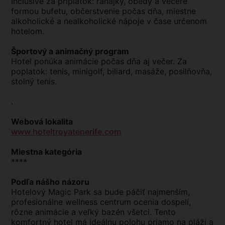
Inclusive za príplatok: raňajky, obedy a večere
formou bufetu, občerstvenie počas dňa, miestne
alkoholické a nealkoholické nápoje v čase určenom
hotelom.
Športový a animačný program
Hotel ponúka animácie počas dňa aj večer. Za
poplatok: tenis, minigolf, biliard, masáže, posilňovňa,
stolný tenis.
.
Webová lokalita
www.hoteltroyatenerife.com
Miestna kategória
****
Podľa nášho názoru
Hotelový Magic Park sa bude páčiť najmenším,
profesionálne wellness centrum ocenia dospelí,
rôzne animácie a veľký bazén všetci. Tento
komfortný hotel má ideálnu polohu priamo na pláži a