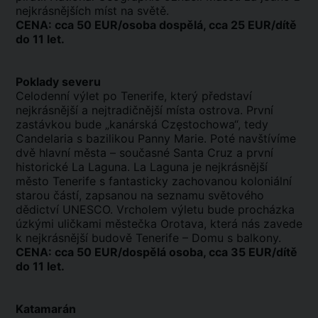
nejkrásnějších míst na světě.
CENA: cca 50 EUR/osoba dospělá, cca 25 EUR/dítě
do 11 let.
Poklady severu
Celodenní výlet po Tenerife, který představí
nejkrásnější a nejtradičnější místa ostrova. První
zastávkou bude „kanárská Częstochowa“, tedy
Candelaria s bazilikou Panny Marie. Poté navštívíme
dvě hlavní města – současné Santa Cruz a první
historické La Laguna. La Laguna je nejkrásnější
město Tenerife s fantasticky zachovanou koloniální
starou částí, zapsanou na seznamu světového
dědictví UNESCO. Vrcholem výletu bude procházka
úzkými uličkami městečka Orotava, která nás zavede
k nejkrásnější budově Tenerife – Domu s balkony.
CENA: cca 50 EUR/dospělá osoba, cca 35 EUR/dítě
do 11 let.
Katamarán