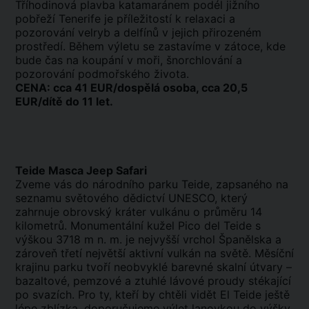
Tříhodinová plavba katamaránem podél jižního
pobřeží Tenerife je příležitostí k relaxaci a
pozorování velryb a delfínů v jejich přirozeném
prostředí. Během výletu se zastavíme v zátoce, kde
bude čas na koupání v moři, šnorchlování a
pozorování podmořského života.
CENA: cca 41 EUR/dospělá osoba, cca 20,5
EUR/dítě do 11 let.
Teide Masca Jeep Safari
Zveme vás do národního parku Teide, zapsaného na
seznamu světového dědictví UNESCO, který
zahrnuje obrovský kráter vulkánu o průměru 14
kilometrů. Monumentální kužel Pico del Teide s
výškou 3718 m n. m. je nejvyšší vrchol Španělska a
zároveň třetí největší aktivní vulkán na světě. Měsíční
krajinu parku tvoří neobvyklé barevné skalní útvary –
bazaltové, pemzové a ztuhlé lávové proudy stékající
po svazích. Pro ty, kteří by chtěli vidět El Teide ještě
lépe zblízka, doporučujeme výlet lanovkou do výšky