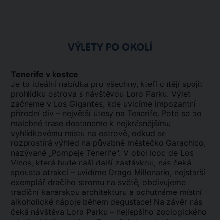
VÝLETY PO OKOLÍ
Tenerife v kostce
Je to ideální nabídka pro všechny, kteří chtějí spojit
prohlídku ostrova s návštěvou Loro Parku. Výlet
začneme v Los Gigantes, kde uvidíme impozantní
přírodní div – největší útesy na Tenerife. Poté se po
malebné trase dostaneme k nejkrásnějšímu
vyhlídkovému místu na ostrově, odkud se
rozprostírá výhled na půvabné městečko Garachico,
nazývané „Pompeje Tenerife“. V obci Icod de Los
Vinos, která bude naší další zastávkou, nás čeká
spousta atrakcí – uvidíme Drago Millenario, nejstarší
exemplář dračího stromu na světě, obdivujeme
tradiční kanárskou architekturu a ochutnáme místní
alkoholické nápoje během degustace! Na závěr nás
čeká návštěva Loro Parku – nejlepšího zoologického