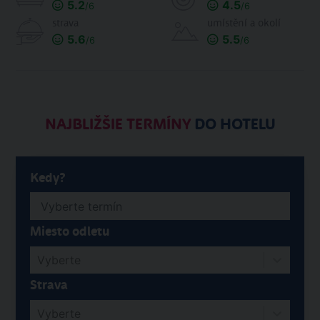
5.2
4.5
/6
/6
strava
umístění a okolí
5.6
5.5
/6
/6
NAJBLIŽŠIE TERMÍNY
DO HOTELU
Kedy?
Miesto odletu
Vyberte
Strava
Vyberte