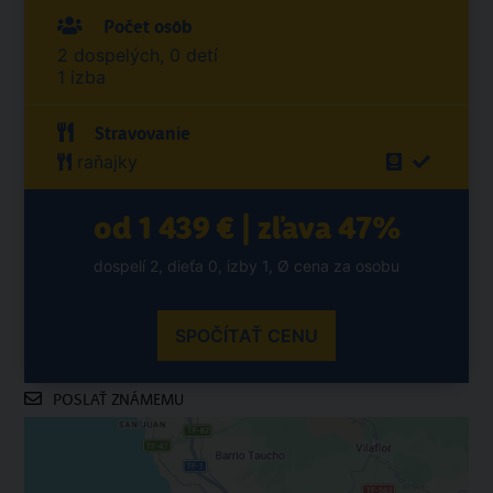
Počet osôb
2 dospelých, 0 detí
1 izba
Stravovanie
raňajky
od 1 439 € | zľava 47%
dospelí 2, dieťa 0, izby 1, Ø cena za osobu
SPOČÍTAŤ CENU
POSLAŤ ZNÁMEMU