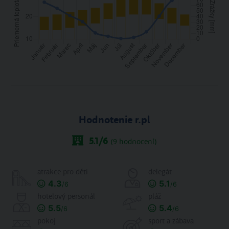
Hodnotenie r.pl
5.1
/6
(
9
hodnocení)
atrakce pro děti
delegát
4.3
5.1
/6
/6
hotelový personál
pláž
5.5
5.4
/6
/6
pokoj
sport a zábava