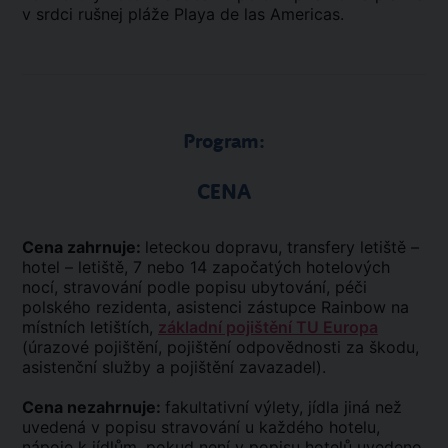
v srdci rušnej pláže Playa de las Americas.
Program:
CENA
Cena zahrnuje:
leteckou dopravu, transfery letiště –
hotel – letiště, 7 nebo 14 započatých hotelových
nocí, stravování podle popisu ubytování, péči
polského rezidenta, asistenci zástupce Rainbow na
místních letištích,
základní pojištění TU Europa
(úrazové pojištění, pojištění odpovědnosti za škodu,
asistenční služby a pojištění zavazadel).
Cena nezahrnuje:
fakultativní výlety, jídla jiná než
uvedená v popisu stravování u každého hotelu,
nápoje k jídlům, pokud není v popisu hotelů uvedeno