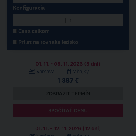
Konfigurácia
2
Cena celkom
Prílet na rovnake letisko
01. 11. - 08. 11. 2026 (8 dní)
Varšava
raňajky
1 387 €
ZOBRAZIT TERMÍN
SPOČÍTAŤ CENU
01. 11. - 12. 11. 2026 (12 dní)