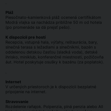
.
Pláž
Piesočnato-kamienková pláž ocenená certifikátom
Modrá vlajka sa nachádza približne 50 m od hotela
(po promenáde sa dá prejsť pešo).
K dispozícii pre hostí
Recepcia, vstupná hala, výťahy, reštaurácia, bary,
slnečná terasa s ležadlami a slnečníkmi, bazén s
oddelenou detskou časťou (sladká voda), detské
ihrisko, miniklub, konferenčné miestnosti, požičovňa
áut. Hotel poskytuje osušky k bazénu (za poplatok).
.
Internet
V určených priestoroch je k dispozícii bezplatné
pripojenie na internet.
Stravovanie
Rozdelenie raňajok. Polpenzia, plná penzia alebo All