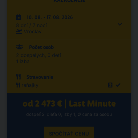
KALKULÁCIE
10. 08. - 17. 08. 2026
8 dní / 7 nocí
Vroclav
Počet osôb
2 dospelých, 0 detí
1 izba
Stravovanie
raňajky
od 2 473 € | Last Minute
dospelí 2, dieťa 0, izby 1, Ø cena za osobu
SPOČÍTAŤ CENU