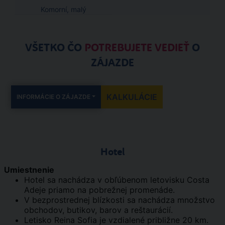
Komorní, malý
VŠETKO ČO
POTREBUJETE VEDIEŤ
O
ZÁJAZDE
KALKULÁCIE
INFORMÁCIE O ZÁJAZDE
Hotel
Umiestnenie
Hotel sa nachádza v obľúbenom letovisku Costa
Adeje priamo na pobrežnej promenáde.
V bezprostrednej blízkosti sa nachádza množstvo
obchodov, butikov, barov a reštaurácií.
Letisko Reina Sofia je vzdialené približne 20 km.