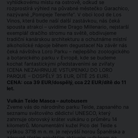
vyhlídkovému místu na ostrově, odkud se
rozprostírá výhled na půvabné městečko Garachico,
nazývané „Pompeje Tenerife“. V obci Icod de Los
Vinos, která bude naší další zastávkou, nás čeká
spousta atrakcí – uvidíme Drago Millenario, nejstarší
exemplář dračího stromu na světě, obdivujeme
tradiční kanárskou architekturu a ochutnáme místní
alkoholické nápoje během degustace! Na závěr nás
čeká návštěva Loro Parku – nejlepšího zoologického
a botanického parku v Evropě, kde se budeme
kochat fantastickými představeními se zvířaty
(CENA NEZAHRNUJE VSTUPENKU DO LORO
PARQUE – DOSPĚLÝ 35 EUR, DÍTĚ 25 EUR).
CENA: cca 39 EUR/dospělý, cca 22 EUR/dítě do 11
let.
Vulkán Teide Masca – autobusem
Zveme vás do národního parku Teide, zapsaného na
seznamu světového dědictví UNESCO, který
zahrnuje obrovský kráter vulkánu o průměru 14
kilometrů. Monumentální kužel Pico del Teide s
výškou 3718 m n. m. je nejvyšší horou Španělska a
zároveň třetím největším aktivním vulkánem na