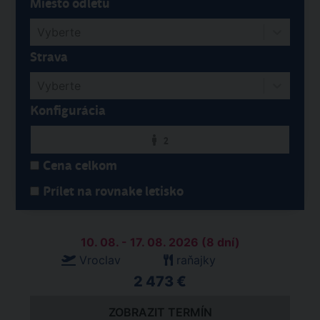
Miesto odletu
Vyberte
Strava
Vyberte
Konfigurácia
2
Cena celkom
Prílet na rovnake letisko
10. 08. - 17. 08. 2026 (8 dní)
Vroclav
raňajky
2 473 €
ZOBRAZIT TERMÍN