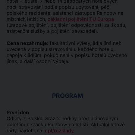
hotel – letiště, 7 nebo 14 započatých hotelových
nocí, stravování podle popisu ubytování, péči
polského rezidenta, asistenci zástupce Rainbow na
místních letištích,
základní pojištění TU Europa
(úrazové pojištění, pojištění odpovědnosti za škodu,
asistenční služby a pojištění zavazadel).
Cena nezahrnuje:
fakultativní výlety, jídla jiná než
uvedená v popisu stravování u každého hotelu,
nápoje k jídlům, pokud není v popisu hotelů uvedeno
jinak, a další osobní výdaje.
PROGRAM
První den
Odlety z Polska. Sraz 2 hodiny před plánovaným
odletem u stánku Rainbow na letišti. Aktuální letové
řády najdete na:
r.pl/rozklady
.