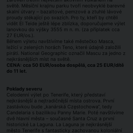
světě. Měsíční krajinu parku tvoří neobvyklé barevné
skalní útvary – bazaltové, pemzové a ztuhlé lávové
proudy stékající po svazích. Pro ty, kteří by chtěli
vidět El Teide ještě lépe zblízka, doporučujeme výlet
lanovkou do výšky 3555 m n. m. (za příplatek cca
27 EUR/os.).
Během výletu navštívíme také městečko Masca,
ležící v zelených horách Teno, které údajně založili
piráti. National Geographic označil Mascu za jedno z
nejkrásnějších míst na světě.
CENA: cca 50 EUR/osoba dospělá, cca 25 EUR/dítě
do 11 let.
Poklady severu
Celodenní výlet po Tenerife, který představí
nejkrásnější a nejtradičnější místa ostrova. První
zastávkou bude „kanárská Częstochowa“, tedy
Candelaria s bazilikou Panny Marie. Poté navštívíme
dvě hlavní města – současné Santa Cruz a první
historické La Laguna. La Laguna je nejkrásnější
město Tenerife s fantasticky zachovanou koloniální