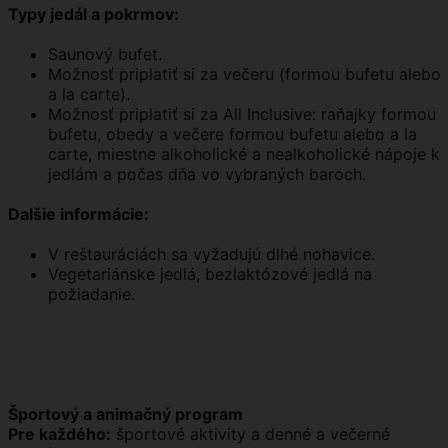
Typy jedál a pokrmov:
Saunový bufet.
Možnosť priplatiť si za večeru (formou bufetu alebo
a la carte).
Možnosť priplatiť si za All Inclusive: raňajky formou
bufetu, obedy a večere formou bufetu alebo a la
carte, miestne alkoholické a nealkoholické nápoje k
jedlám a počas dňa vo vybraných baroch.
Dalšie informácie:
V reštauráciách sa vyžadujú dlhé nohavice.
Vegetariánske jedlá, bezlaktózové jedlá na
požiadanie.
Športový a animačný program
Pre každého:
športové aktivity a denné a večerné