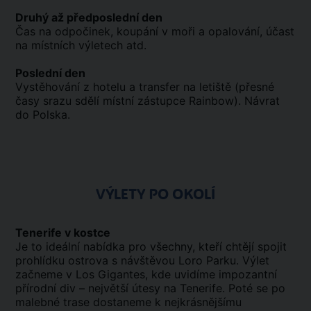
Druhý až předposlední den
Čas na odpočinek, koupání v moři a opalování, účast
na místních výletech atd.
Poslední den
Vystěhování z hotelu a transfer na letiště (přesné
časy srazu sdělí místní zástupce Rainbow). Návrat
do Polska.
VÝLETY PO OKOLÍ
Tenerife v kostce
Je to ideální nabídka pro všechny, kteří chtějí spojit
prohlídku ostrova s návštěvou Loro Parku. Výlet
začneme v Los Gigantes, kde uvidíme impozantní
přírodní div – největší útesy na Tenerife. Poté se po
malebné trase dostaneme k nejkrásnějšímu