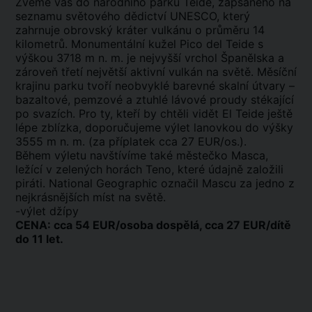
Zveme vás do národního parku Teide, zapsaného na
seznamu světového dědictví UNESCO, který
zahrnuje obrovský kráter vulkánu o průměru 14
kilometrů. Monumentální kužel Pico del Teide s
výškou 3718 m n. m. je nejvyšší vrchol Španělska a
zároveň třetí největší aktivní vulkán na světě. Měsíční
krajinu parku tvoří neobvyklé barevné skalní útvary –
bazaltové, pemzové a ztuhlé lávové proudy stékající
po svazích. Pro ty, kteří by chtěli vidět El Teide ještě
lépe zblízka, doporučujeme výlet lanovkou do výšky
3555 m n. m. (za příplatek cca 27 EUR/os.).
Během výletu navštívíme také městečko Masca,
ležící v zelených horách Teno, které údajně založili
piráti. National Geographic označil Mascu za jedno z
nejkrásnějších míst na světě.
-výlet džípy
CENA: cca 54 EUR/osoba dospělá, cca 27 EUR/dítě
do 11 let.