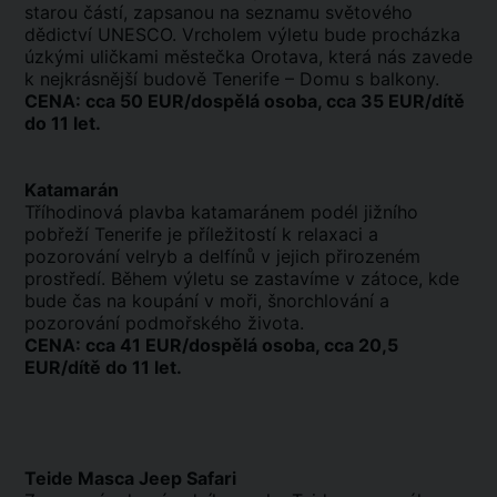
starou částí, zapsanou na seznamu světového
dědictví UNESCO. Vrcholem výletu bude procházka
úzkými uličkami městečka Orotava, která nás zavede
k nejkrásnější budově Tenerife – Domu s balkony.
CENA: cca 50 EUR/dospělá osoba, cca 35 EUR/dítě
do 11 let.
Katamarán
Tříhodinová plavba katamaránem podél jižního
pobřeží Tenerife je příležitostí k relaxaci a
pozorování velryb a delfínů v jejich přirozeném
prostředí. Během výletu se zastavíme v zátoce, kde
bude čas na koupání v moři, šnorchlování a
pozorování podmořského života.
CENA: cca 41 EUR/dospělá osoba, cca 20,5
EUR/dítě do 11 let.
Teide Masca Jeep Safari