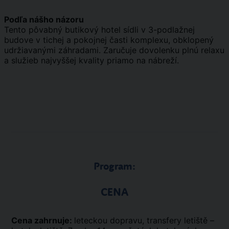
Podľa nášho názoru
Tento pôvabný butikový hotel sídli v 3-podlažnej
budove v tichej a pokojnej časti komplexu, obklopený
udržiavanými záhradami. Zaručuje dovolenku plnú relaxu
a služieb najvyššej kvality priamo na nábreží.
Program:
CENA
Cena zahrnuje:
leteckou dopravu, transfery letiště –