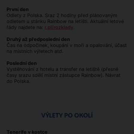
První den
Odlety z Polska. Sraz 2 hodiny před plánovaným
odletem u stánku Rainbow na letišti. Aktuální letové
řády najdete na:
r.pl/rozklady
.
Druhý až předposlední den
Čas na odpočinek, koupání v moři a opalování, účast
na místních výletech atd.
Poslední den
Vystěhování z hotelu a transfer na letiště (přesné
časy srazu sdělí místní zástupce Rainbow). Návrat
do Polska.
VÝLETY PO OKOLÍ
Tenerife v kostce