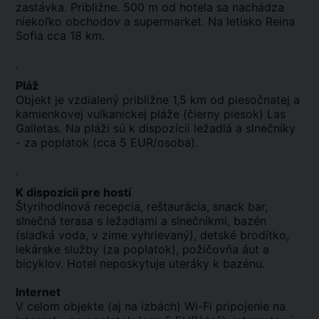
zastávka. Približne. 500 m od hotela sa nachádza
niekoľko obchodov a supermarket. Na letisko Reina
Sofia cca 18 km.
.
Pláž
Objekt je vzdialený približne 1,5 km od piesočnatej a
kamienkovej vulkanickej pláže (čierny piesok) Las
Galletas. Na pláži sú k dispozícii ležadlá a slnečníky
- za poplatok (cca 5 EUR/osoba).
.
K dispozícii pre hostí
Štyrihodinová recepcia, reštaurácia, snack bar,
slnečná terasa s ležadlami a slnečníkmi, bazén
(sladká voda, v zime vyhrievaný), detské brodítko,
lekárske služby (za poplatok), požičovňa áut a
bicyklov. Hotel neposkytuje uteráky k bazénu.
Internet
V celom objekte (aj na izbách) Wi-Fi pripojenie na