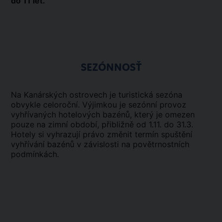
do 11 let.
SEZÓNNOSŤ
Na Kanárských ostrovech je turistická sezóna
obvykle celoroční. Výjimkou je sezónní provoz
vyhřívaných hotelových bazénů, který je omezen
pouze na zimní období, přibližně od 1.11. do 31.3.
Hotely si vyhrazují právo změnit termín spuštění
vyhřívání bazénů v závislosti na povětrnostních
podmínkách.