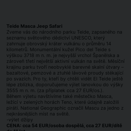
Teide Masca Jeep Safari
Zveme vás do národního parku Teide, zapsaného na
seznamu světového dědictví UNESCO, který
zahrnuje obrovský kráter vulkánu o průměru 14
kilometrů. Monumentální kužel Pico del Teide s
výškou 3718 m n. m. je nejvyšší vrchol Španělska a
zároveň třetí největší aktivní vulkán na světě. Měsíční
krajinu parku tvoří neobvyklé barevné skalní útvary –
bazaltové, pemzové a ztuhlé lávové proudy stékající
po svazích. Pro ty, kteří by chtěli vidět El Teide ještě
lépe zblízka, doporučujeme výlet lanovkou do výšky
3555 m n. m. (za příplatek cca 27 EUR/os.).
Během výletu navštívíme také městečko Masca,
ležící v zelených horách Teno, které údajně založili
piráti. National Geographic označil Mascu za jedno z
nejkrásnějších míst na světě.
-výlet džípy
CENA: cca 54 EUR/osoba dospělá, cca 27 EUR/dítě