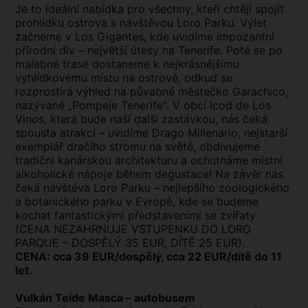
Je to ideální nabídka pro všechny, kteří chtějí spojit
prohlídku ostrova s návštěvou Loro Parku. Výlet
začneme v Los Gigantes, kde uvidíme impozantní
přírodní div – největší útesy na Tenerife. Poté se po
malebné trase dostaneme k nejkrásnějšímu
vyhlídkovému místu na ostrově, odkud se
rozprostírá výhled na půvabné městečko Garachico,
nazývané „Pompeje Tenerife“. V obci Icod de Los
Vinos, která bude naší další zastávkou, nás čeká
spousta atrakcí – uvidíme Drago Millenario, nejstarší
exemplář dračího stromu na světě, obdivujeme
tradiční kanárskou architekturu a ochutnáme místní
alkoholické nápoje během degustace! Na závěr nás
čeká návštěva Loro Parku – nejlepšího zoologického
a botanického parku v Evropě, kde se budeme
kochat fantastickými představeními se zvířaty
(CENA NEZAHRNUJE VSTUPENKU DO LORO
PARQUE – DOSPĚLÝ 35 EUR, DÍTĚ 25 EUR).
CENA: cca 39 EUR/dospělý, cca 22 EUR/dítě do 11
let.
Vulkán Teide Masca – autobusem