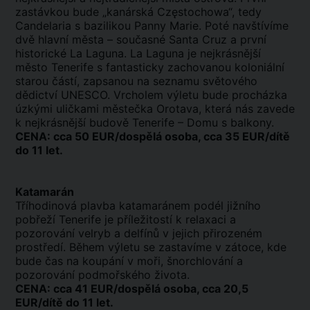
zastávkou bude „kanárská Częstochowa“, tedy
Candelaria s bazilikou Panny Marie. Poté navštívíme
dvě hlavní města – současné Santa Cruz a první
historické La Laguna. La Laguna je nejkrásnější
město Tenerife s fantasticky zachovanou koloniální
starou částí, zapsanou na seznamu světového
dědictví UNESCO. Vrcholem výletu bude procházka
úzkými uličkami městečka Orotava, která nás zavede
k nejkrásnější budově Tenerife – Domu s balkony.
CENA: cca 50 EUR/dospělá osoba, cca 35 EUR/dítě
do 11 let.
Katamarán
Tříhodinová plavba katamaránem podél jižního
pobřeží Tenerife je příležitostí k relaxaci a
pozorování velryb a delfínů v jejich přirozeném
prostředí. Během výletu se zastavíme v zátoce, kde
bude čas na koupání v moři, šnorchlování a
pozorování podmořského života.
CENA: cca 41 EUR/dospělá osoba, cca 20,5
EUR/dítě do 11 let.