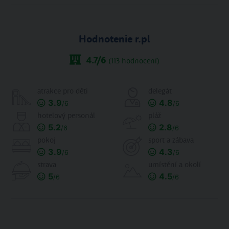
Hodnotenie r.pl
4.7
/6
(
113
hodnocení)
atrakce pro děti
delegát
3.9
4.8
/6
/6
hotelový personál
pláž
5.2
2.8
/6
/6
pokoj
sport a zábava
3.9
4.3
/6
/6
strava
umístění a okolí
5
4.5
/6
/6