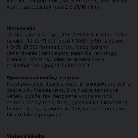
internet - za poplatok (cca 5 EUR/deň), internetový
kútik - za poplatok (cca 2 EUR/10 min.).
.
Stravovanie
Všetko zahŕňa: raňajky (08:00-10:00), kontinentálne
raňajky (10:30-11:30), obed (13:00-15:00) a večeru
(19:30-21:30) formou bufetu. Medzi jedlami
občerstvenie (hamburgery, sendviče, hot-dogy,
hranolky, zmrzlina). Miestne alkoholické a
nealkoholické nápoje (10:30-22:30).
Športový a animačný program
Hotel poskytuje denné a večerné animácie pre deti a
dospelých. Predstavenia, živá hudba, tematické
večery, súťaže, hry. Bezplatne: vodný aerobik,
aerobik, stolný tenis, šípky, gymnastika, lukostreľba,
tanečné kurzy, spoločenské hry, karty. Za poplatok:
biliard, lekcie potápania.
.
Webová lokalita