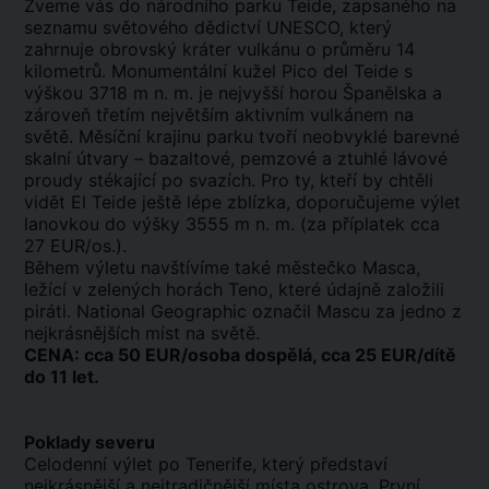
Zveme vás do národního parku Teide, zapsaného na
seznamu světového dědictví UNESCO, který
zahrnuje obrovský kráter vulkánu o průměru 14
kilometrů. Monumentální kužel Pico del Teide s
výškou 3718 m n. m. je nejvyšší horou Španělska a
zároveň třetím největším aktivním vulkánem na
světě. Měsíční krajinu parku tvoří neobvyklé barevné
skalní útvary – bazaltové, pemzové a ztuhlé lávové
proudy stékající po svazích. Pro ty, kteří by chtěli
vidět El Teide ještě lépe zblízka, doporučujeme výlet
lanovkou do výšky 3555 m n. m. (za příplatek cca
27 EUR/os.).
Během výletu navštívíme také městečko Masca,
ležící v zelených horách Teno, které údajně založili
piráti. National Geographic označil Mascu za jedno z
nejkrásnějších míst na světě.
CENA: cca 50 EUR/osoba dospělá, cca 25 EUR/dítě
do 11 let.
Poklady severu
Celodenní výlet po Tenerife, který představí
nejkrásnější a nejtradičnější místa ostrova. První