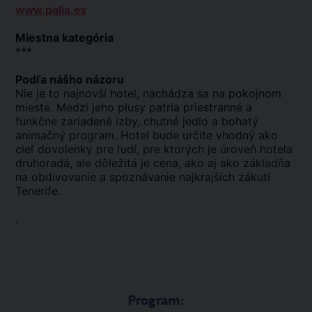
www.palia.es
Miestna kategória
***
Podľa nášho názoru
Nie je to najnovší hotel, nachádza sa na pokojnom
mieste. Medzi jeho plusy patria priestranné a
funkčne zariadené izby, chutné jedlo a bohatý
animačný program. Hotel bude určite vhodný ako
cieľ dovolenky pre ľudí, pre ktorých je úroveň hotela
druhoradá, ale dôležitá je cena, ako aj ako základňa
na obdivovanie a spoznávanie najkrajších zákutí
Tenerife.
.
Program: