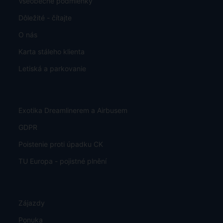
Všeobecné podmienky
Dôležité - čítajte
O nás
Karta stáleho klienta
Letiská a parkovanie
Exotika Dreamlinerem a Airbusem
GDPR
Poistenie proti úpadku CK
TU Europa - pojistné plnění
Zájazdy
Ponuka