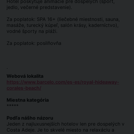
Hotel poskytuje animácie pre dospelých (šport,
jedlo, večerné predstavenie).
Za poplatok: SPA 16+ (liečebné miestnosti, sauna,
masáže, turecký kúpeľ, salón krásy, kaderníctvo),
vodné športy na pláži.
Za poplatok: posilňovňa
.
Webová lokalita
https://www.barcelo.com/es-es/royal-hideaway-
corales-beach/
Miestna kategória
*****
Podľa nášho názoru
Jeden z najluxusnejších hotelov len pre dospelých v
Costa Adeje. Je to skvelé miesto na relaxáciu a