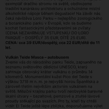
exemplář dračího stromu na světě, obdivujeme
tradiční kanárskou architekturu a ochutnáme místní
alkoholické nápoje během degustace! Na závěr nás
čeká návštěva Loro Parku – nejlepšího zoologického
a botanického parku v Evropě, kde se budeme
kochat fantastickými představeními se zvířaty
(CENA NEZAHRNUJE VSTUPENKU DO LORO
PARQUE – DOSPĚLÝ 35 EUR, DÍTĚ 25 EUR).
CENA: cca 39 EUR/dospělý, cca 22 EUR/dítě do 11
let.
Vulkán Teide Masca – autobusem
Zveme vás do národního parku Teide, zapsaného na
seznamu světového dědictví UNESCO, který
zahrnuje obrovský kráter vulkánu o průměru 14
kilometrů. Monumentální kužel Pico del Teide s
výškou 3718 m n. m. je nejvyšší horou Španělska a
zároveň třetím největším aktivním vulkánem na
světě. Měsíční krajinu parku tvoří neobvyklé barevné
skalní útvary – bazaltové, pemzové a ztuhlé lávové
proudy stékající po svazích. Pro ty, kteří by chtěli
vidět El Teide ještě lépe zblízka, doporučujeme výlet