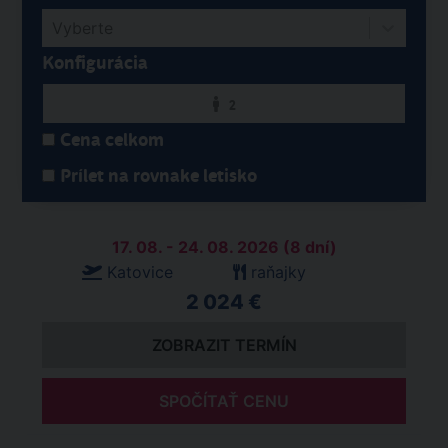
Vyberte
Konfigurácia
2
Cena celkom
Prílet na rovnake letisko
17. 08. - 24. 08. 2026 (8 dní)
Katovice
raňajky
2 024 €
ZOBRAZIT TERMÍN
SPOČÍTAŤ CENU