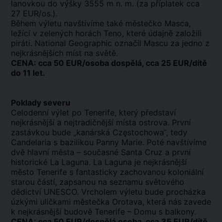
lanovkou do výšky 3555 m n. m. (za příplatek cca
27 EUR/os.).
Během výletu navštívíme také městečko Masca,
ležící v zelených horách Teno, které údajně založili
piráti. National Geographic označil Mascu za jedno z
nejkrásnějších míst na světě.
CENA: cca 50 EUR/osoba dospělá, cca 25 EUR/dítě
do 11 let.
Poklady severu
Celodenní výlet po Tenerife, který představí
nejkrásnější a nejtradičnější místa ostrova. První
zastávkou bude „kanárská Częstochowa“, tedy
Candelaria s bazilikou Panny Marie. Poté navštívíme
dvě hlavní města – současné Santa Cruz a první
historické La Laguna. La Laguna je nejkrásnější
město Tenerife s fantasticky zachovanou koloniální
starou částí, zapsanou na seznamu světového
dědictví UNESCO. Vrcholem výletu bude procházka
úzkými uličkami městečka Orotava, která nás zavede
k nejkrásnější budově Tenerife – Domu s balkony.
CENA: cca 50 EUR/dospělá osoba, cca 35 EUR/dítě