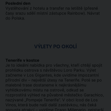
Poslední den
Vystěhování z hotelu a transfer na letiště (přesné
časy srazu sdělí místní zástupce Rainbow). Návrat
do Polska.
VÝLETY PO OKOLÍ
Tenerife v kostce
Je to ideální nabídka pro všechny, kteří chtějí spojit
prohlídku ostrova s návštěvou Loro Parku. Výlet
začneme v Los Gigantes, kde uvidíme impozantní
přírodní div – největší útesy na Tenerife. Poté se po
malebné trase dostaneme k nejkrásnějšímu
vyhlídkovému místu na ostrově, odkud se
rozprostírá výhled na půvabné městečko Garachico,
nazývané „Pompeje Tenerife“. V obci Icod de Los
Vinos, která bude naší další zastávkou, nás čeká
spousta atrakcí – uvidíme Drago Millenario, nejstarší