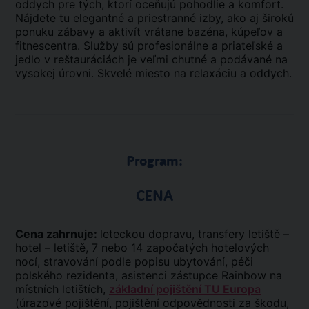
oddych pre tých, ktorí oceňujú pohodlie a komfort.
Nájdete tu elegantné a priestranné izby, ako aj širokú
ponuku zábavy a aktivít vrátane bazéna, kúpeľov a
fitnescentra. Služby sú profesionálne a priateľské a
jedlo v reštauráciách je veľmi chutné a podávané na
vysokej úrovni. Skvelé miesto na relaxáciu a oddych.
Program:
CENA
Cena zahrnuje:
leteckou dopravu, transfery letiště –
hotel – letiště, 7 nebo 14 započatých hotelových
nocí, stravování podle popisu ubytování, péči
polského rezidenta, asistenci zástupce Rainbow na
místních letištích,
základní pojištění TU Europa
(úrazové pojištění, pojištění odpovědnosti za škodu,