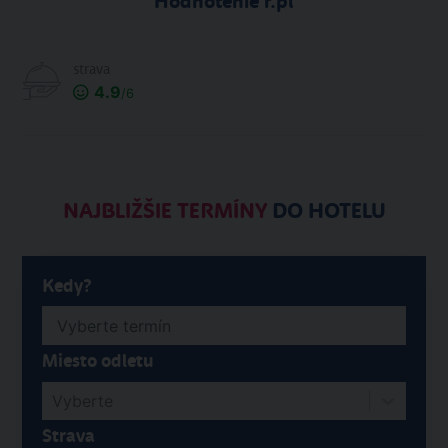
Hodnotenie r.pl
strava
4.9
/6
NAJBLIŽŠIE TERMÍNY
DO HOTELU
Kedy?
Miesto odletu
Vyberte
Strava