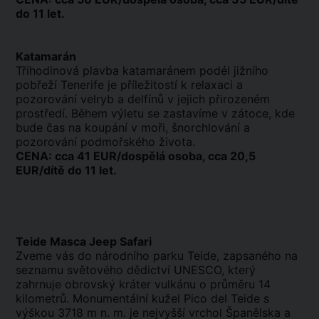
do 11 let.
Katamarán
Tříhodinová plavba katamaránem podél jižního
pobřeží Tenerife je příležitostí k relaxaci a
pozorování velryb a delfínů v jejich přirozeném
prostředí. Během výletu se zastavíme v zátoce, kde
bude čas na koupání v moři, šnorchlování a
pozorování podmořského života.
CENA: cca 41 EUR/dospělá osoba, cca 20,5
EUR/dítě do 11 let.
Teide Masca Jeep Safari
Zveme vás do národního parku Teide, zapsaného na
seznamu světového dědictví UNESCO, který
zahrnuje obrovský kráter vulkánu o průměru 14
kilometrů. Monumentální kužel Pico del Teide s
výškou 3718 m n. m. je nejvyšší vrchol Španělska a