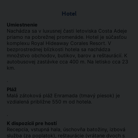
Hotel
Umiestnenie
Nachádza sa v luxusnej časti letoviska Costa Adeje
priamo na pobrežnej promenáde. Hotel je súčasťou
komplexu Royal Hideaway Corales Resort. V
bezprostrednej blízkosti hotela sa nachádza
množstvo obchodov, butikov, barov a reštaurácií. K
autobusovej zastávke cca 400 m. Na letisko cca 23
km.
.
Pláž
Malá zátoková pláž Enramada (tmavý piesok) je
vzdialená približne 550 m od hotela.
.
K dispozícii pre hostí
Recepcia, vstupná hala, úschovňa batožiny, izbová
služba (za poplatok), reštaurácie (vrátane dvoch s