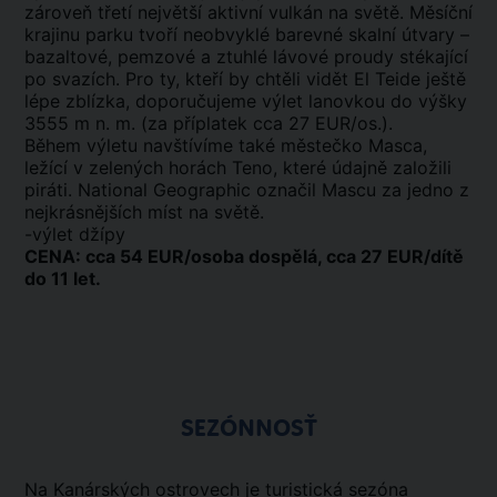
zároveň třetí největší aktivní vulkán na světě. Měsíční
krajinu parku tvoří neobvyklé barevné skalní útvary –
bazaltové, pemzové a ztuhlé lávové proudy stékající
po svazích. Pro ty, kteří by chtěli vidět El Teide ještě
lépe zblízka, doporučujeme výlet lanovkou do výšky
3555 m n. m. (za příplatek cca 27 EUR/os.).
Během výletu navštívíme také městečko Masca,
ležící v zelených horách Teno, které údajně založili
piráti. National Geographic označil Mascu za jedno z
nejkrásnějších míst na světě.
-výlet džípy
CENA: cca 54 EUR/osoba dospělá, cca 27 EUR/dítě
do 11 let.
SEZÓNNOSŤ
Na Kanárských ostrovech je turistická sezóna