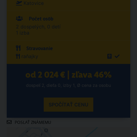
Katovice
Počet osôb
2 dospelých, 0 detí
1 izba
Stravovanie
raňajky
od 2 024 € | zľava 46%
dospelí 2, dieťa 0, izby 1, Ø cena za osobu
SPOČÍTAŤ CENU
POSLAŤ ZNÁMEMU