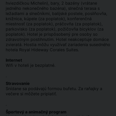
hviezdičkou Michelin), bary, 2 bazény (vrátane
jedného nekonečného bazéna), slnečná terasa s
ležadlami a slnečníkmi, balijské postele, posilňovňa,
knižnica, kúpele (za poplatok), konferenčná
miestnosť (za poplatok), práčovňa (za poplatok),
parkovisko (za poplatok), požičovňa bicyklov (za
poplatok). Hotel je prispôsobený pre osoby so
zdravotným postihnutím. Hotel neakceptuje domáce
zvieratá. Hostia môžu využívať zariadenia susedného
hotela Royal Hideway Corales Suites.
Internet
Wifi v hoteli je bezplatné.
.
Stravovanie
Snídane sa podávajú formou bufetu. Za raňajky a
večere si môžete priplatiť.
.
Športový a animačný program