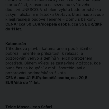
starou částí, zapsanou na seznamu světového
dědictví UNESCO. Vrcholem výletu bude procházka
úzkými uličkami městečka Orotava, která nás zavede
k nejkrásnější budově Tenerife – Domu s balkony.
CENA: cca 50 EUR/dospělá osoba, cca 35 EUR/dítě
do 11 let.
Katamarán
Tříhodinová plavba katamaránem podél jižního
pobřeží Tenerife je příležitostí k relaxaci a
pozorování velryb a delfínů v jejich přirozeném
prostředí. Během výletu se zastavíme v zátoce, kde
bude čas na koupání v moři, šnorchlování a
pozorování podmořského života.
CENA: cca 41 EUR/dospělá osoba, cca 20,5
EUR/dítě do 11 let.
Teide Masca Jeep Safari