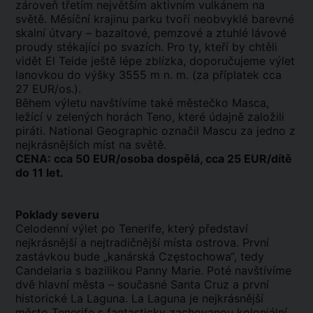
zároveň třetím největším aktivním vulkánem na
světě. Měsíční krajinu parku tvoří neobvyklé barevné
skalní útvary – bazaltové, pemzové a ztuhlé lávové
proudy stékající po svazích. Pro ty, kteří by chtěli
vidět El Teide ještě lépe zblízka, doporučujeme výlet
lanovkou do výšky 3555 m n. m. (za příplatek cca
27 EUR/os.).
Během výletu navštívíme také městečko Masca,
ležící v zelených horách Teno, které údajně založili
piráti. National Geographic označil Mascu za jedno z
nejkrásnějších míst na světě.
CENA: cca 50 EUR/osoba dospělá, cca 25 EUR/dítě
do 11 let.
Poklady severu
Celodenní výlet po Tenerife, který představí
nejkrásnější a nejtradičnější místa ostrova. První
zastávkou bude „kanárská Częstochowa“, tedy
Candelaria s bazilikou Panny Marie. Poté navštívíme
dvě hlavní města – současné Santa Cruz a první
historické La Laguna. La Laguna je nejkrásnější
město Tenerife s fantasticky zachovanou koloniální