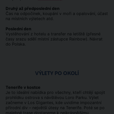
Druhý až předposlední den
Čas na odpočinek, koupání v moři a opalování, účast
na místních výletech atd.
Poslední den
Vystěhování z hotelu a transfer na letiště (přesné
časy srazu sdělí místní zástupce Rainbow). Návrat
do Polska.
VÝLETY PO OKOLÍ
Tenerife v kostce
Je to ideální nabídka pro všechny, kteří chtějí spojit
prohlídku ostrova s návštěvou Loro Parku. Výlet
začneme v Los Gigantes, kde uvidíme impozantní
přírodní div – největší útesy na Tenerife. Poté se po
malebné trase dostaneme k nejkrásnějšímu