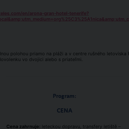
eles.com/en/arona-gran-hotel-tenerife?
local&amp;utm_medium=org%25C3%25A1nica&amp;utm_c
lnou polohou priamo na pláži a v centre rušného letoviska 
dovolenku vo dvojici alebo s priateľmi.
Program:
CENA
Cena zahrnuje:
leteckou dopravu, transfery letiště –