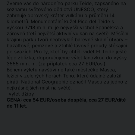
Zveme vás do národního parku Teide, zapsaného na
seznamu světového dědictví UNESCO, který
zahrnuje obrovský kráter vulkánu o průměru 14
kilometrů. Monumentální kužel Pico del Teide s
výškou 3718 m n. m. je nejvyšší vrchol Španělska a
zároveň třetí největší aktivní vulkán na světě. Měsíční
krajinu parku tvoří neobvyklé barevné skalní útvary –
bazaltové, pemzové a ztuhlé lávové proudy stékající
po svazích. Pro ty, kteří by chtěli vidět El Teide ještě
lépe zblízka, doporučujeme výlet lanovkou do výšky
3555 m n. m. (za příplatek cca 27 EUR/os.).
Během výletu navštívíme také městečko Masca,
ležící v zelených horách Teno, které údajně založili
piráti. National Geographic označil Mascu za jedno z
nejkrásnějších míst na světě.
-výlet džípy
CENA: cca 54 EUR/osoba dospělá, cca 27 EUR/dítě
do 11 let.