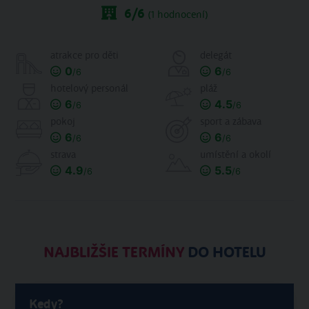
6
/6
(
1
hodnocení)
atrakce pro děti
delegát
0
6
/6
/6
hotelový personál
pláž
6
4.5
/6
/6
pokoj
sport a zábava
6
6
/6
/6
strava
umístění a okolí
4.9
5.5
/6
/6
NAJBLIŽŠIE TERMÍNY
DO HOTELU
Kedy?