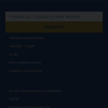
Všeobecné podmienky
Dôležité - čítajte
O nás
Karta stáleho klienta
Letiská a parkovanie
Exotika Dreamlinerem a Airbusem
GDPR
Poistenie proti úpadku CK