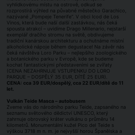
vyhlídkovému místu na ostrově, odkud se
rozprostírá výhled na půvabné městečko Garachico,
nazývané „Pompeje Tenerife“. V obci Icod de Los
Vinos, která bude naší další zastávkou, nás čeká
spousta atrakcí – uvidíme Drago Millenario, nejstarší
exemplář dračího stromu na světě, obdivujeme
tradiční kanárskou architekturu a ochutnáme místní
alkoholické nápoje během degustace! Na závěr nás
čeká návštěva Loro Parku – nejlepšího zoologického
a botanického parku v Evropě, kde se budeme
kochat fantastickými představeními se zvířaty
(CENA NEZAHRNUJE VSTUPENKU DO LORO
PARQUE – DOSPĚLÝ 35 EUR, DÍTĚ 25 EUR).
CENA: cca 39 EUR/dospělý, cca 22 EUR/dítě do 11
let.
Vulkán Teide Masca – autobusem
Zveme vás do národního parku Teide, zapsaného na
seznamu světového dědictví UNESCO, který
zahrnuje obrovský kráter vulkánu o průměru 14
kilometrů. Monumentální kužel Pico del Teide s
výškou 3718 m n. m. je nejvyšší horou Španělska a