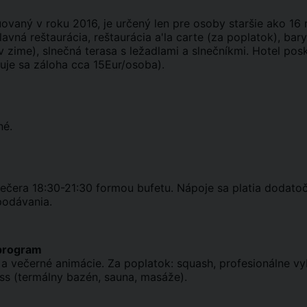
uovaný v roku 2016, je určený len pre osoby staršie ako 16 
lavná reštaurácia, reštaurácia a'la carte (za poplatok), bar
 zime), slnečná terasa s ležadlami a slnečníkmi. Hotel pos
je sa záloha cca 15Eur/osoba).
né.
ečera 18:30-21:30 formou bufetu. Nápoje sa platia dodatoč
podávania.
program
a večerné animácie. Za poplatok: squash, profesionálne v
ess (termálny bazén, sauna, masáže).