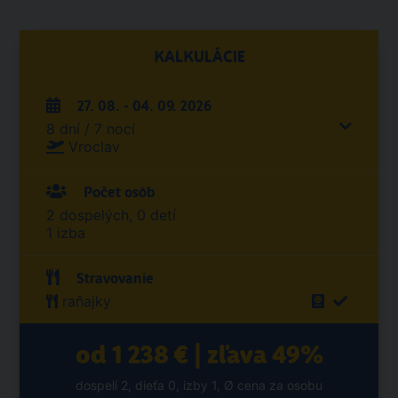
KALKULÁCIE
27. 08. - 04. 09. 2026
8 dní / 7 nocí
Vroclav
Počet osôb
2 dospelých, 0 detí
1 izba
Stravovanie
raňajky
od 1 238 € | zľava 49%
dospelí 2, dieťa 0, izby 1, Ø cena za osobu