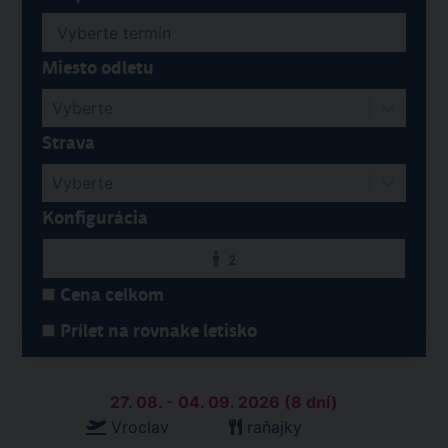
Miesto odletu
Vyberte
Strava
Vyberte
Konfigurácia
2
Cena celkom
Prílet na rovnake letisko
27. 08. - 04. 09. 2026 (8 dní)
Vroclav
raňajky