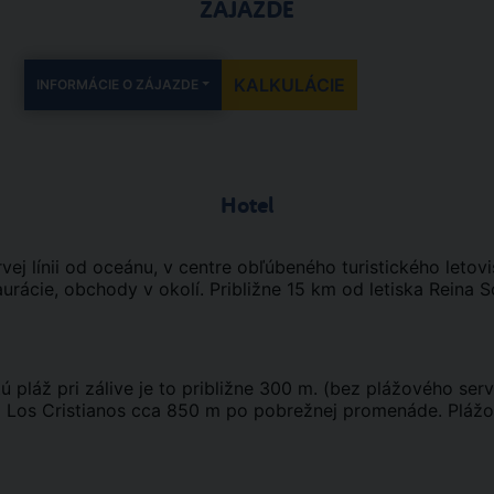
ZÁJAZDE
KALKULÁCIE
INFORMÁCIE O ZÁJAZDE
Hotel
ej línii od oceánu, v centre obľúbeného turistického letovi
aurácie, obchody v okolí. Približne 15 km od letiska Reina So
ú pláž pri zálive je to približne 300 m. (bez plážového ser
ž Los Cristianos cca 850 m po pobrežnej promenáde. Plážo