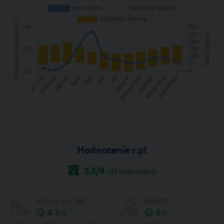
Hodnotenie r.pl
5.5
/6
(
93
hodnocení)
atrakce pro děti
delegát
4.7
5
/6
/6