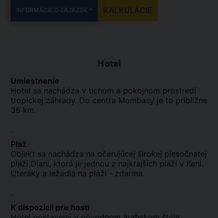
KALKULÁCIE
INFORMÁCIE O ZÁJAZDE
Hotel
Umiestnenie
Hotel sa nachádza v tichom a pokojnom prostredí
tropickej záhrady. Do centra Mombasy je to približne
36 km.
.
Pláž
Objekt sa nachádza na očarujúcej širokej piesočnatej
pláži Diani, ktorá je jednou z najkrajších pláží v Keni.
Uteráky a ležadlá na pláži - zdarma.
.
K dispozícii pre hostí
Hotel postavený v pôvodnom arabskom štýle