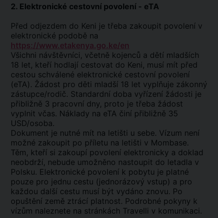
2. Elektronické cestovní povolení - eTA
Před odjezdem do Keni je třeba zakoupit povolení v
elektronické podobě na
https://www.etakenya.go.ke/en
Všichni návštěvníci, včetně kojenců a dětí mladších
18 let, kteří hodlají cestovat do Keni, musí mít před
cestou schválené elektronické cestovní povolení
(eTA). Žádost pro děti mladší 18 let vyplňuje zákonný
zástupce/rodič. Standardní doba vyřízení žádosti je
přibližně 3 pracovní dny, proto je třeba žádost
vyplnit včas. Náklady na eTA činí přibližně 35
USD/osoba.
Dokument je nutné mít na letišti u sebe. Vízum není
možné zakoupit po příletu na letišti v Mombase.
Těm, kteří si zakoupí povolení elektronicky a doklad
neobdrží, nebude umožněno nastoupit do letadla v
Polsku. Elektronické povolení k pobytu je platné
pouze pro jednu cestu (jednorázový vstup) a pro
každou další cestu musí být vydáno znovu. Po
opuštění země ztrácí platnost. Podrobné pokyny k
vízům naleznete na stránkách Travelli v komunikaci.