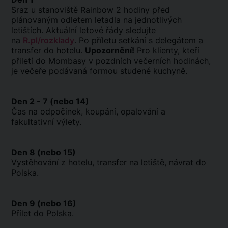
Sraz u stanoviště Rainbow 2 hodiny před
plánovaným odletem letadla na jednotlivých
letištích. Aktuální letové řády sledujte
na
R.pl/rozklady
. Po příletu setkání s delegátem a
transfer do hotelu.
Upozornění!
Pro klienty, kteří
přiletí do Mombasy v pozdních večerních hodinách,
je večeře podávaná formou studené kuchyně.
Den 2 - 7 (nebo 14)
Čas na odpočinek, koupání, opalování a
fakultativní výlety.
Den 8 (nebo 15)
Vystěhování z hotelu, transfer na letiště, návrat do
Polska.
Den 9 (nebo 16)
Přílet do Polska.