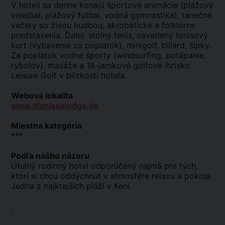
V hoteli sa denne konajú športové animácie (plážový
volejbal, plážový futbal, vodná gymnastika), tanečné
večery so živou hudbou, akrobatické a folklórne
predstavenia. Ďalej: stolný tenis, osvetlený tenisový
kurt (vybavenie za poplatok), minigolf, biliard, šípky.
Za poplatok vodné športy (windsurfing, potápanie,
rybolov), masáže a 18-jamkové golfové ihrisko
Leisure Golf v blízkosti hotela.
Webová lokalita
www.dianisealodge.de
Miestna kategória
***
Podľa nášho názoru
Útulný rodinný hotel odporúčaný najmä pre tých,
ktorí si chcú oddýchnuť v atmosfére relaxu a pokoja.
Jedna z najkrajších pláží v Keni.
.