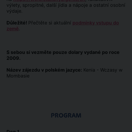
výlety, spropitné, další jídla a nápoje a ostatní osobní
výdaje.
Důležité!
Přečtěte si aktuální
podmínky vstupu do
země
.
S sebou si vezměte pouze dolary vydané po roce
2009.
Název zájezdu v polském jazyce:
Kenia - Wczasy w
Mombasie
PROGRAM
Den 1