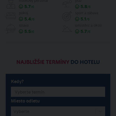
hotelový personál
pláž
5.7
5.8
/6
/6
pokoj
sport a zábava
5.4
5.1
/6
/6
strava
umístění a okolí
5.5
5.7
/6
/6
NAJBLIŽŠIE TERMÍNY
DO HOTELU
Kedy?
Miesto odletu
Vyberte