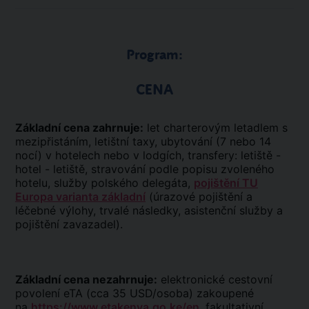
Program:
CENA
Základní cena zahrnuje:
let charterovým letadlem s
mezipřistáním, letištní taxy, ubytování (7 nebo 14
nocí) v hotelech nebo v lodgích, transfery: letiště -
hotel - letiště, stravování podle popisu zvoleného
hotelu, služby polského delegáta,
pojištění TU
Europa varianta základní
(úrazové pojištění a
léčebné výlohy, trvalé následky, asistenční služby a
pojištění zavazadel).
Základní cena nezahrnuje:
elektronické cestovní
povolení eTA (cca 35 USD/osoba) zakoupené
na
https://www.etakenya.go.ke/en
, fakultativní