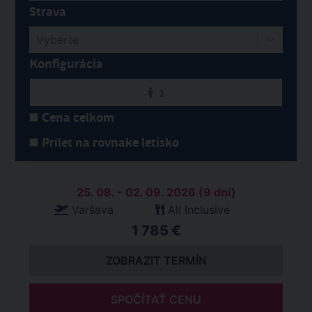
Strava
Vyberte
Konfigurácia
2
Cena celkom
Prílet na rovnake letisko
25. 08. - 02. 09. 2026 (9 dní)
Varšava
All Inclusive
1 785 €
ZOBRAZIT TERMÍN
SPOČÍTAŤ CENU