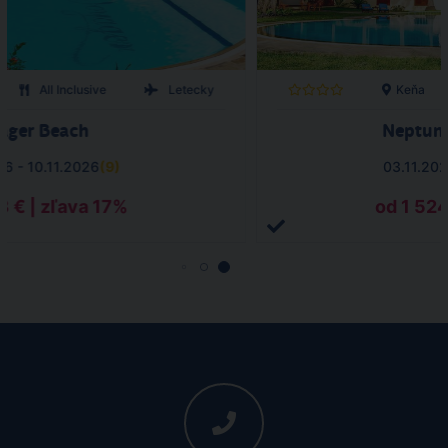
All Inclusive
Letecky
Keňa
ager Beach
Neptune
26 - 10.11.2026
(
9
)
03.11.202
3 € | zľava 17%
od 1 524