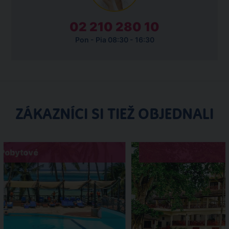
02 210 280 10
Pon - Pia 08:30 - 16:30
ZÁKAZNÍCI SI TIEŽ OBJEDNALI
Pobytové