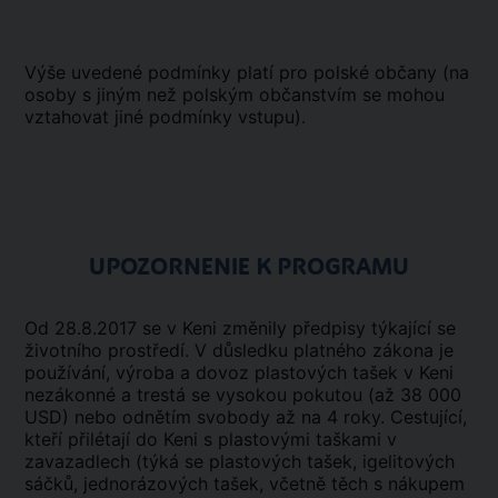
Výše uvedené podmínky platí pro polské občany (na
osoby s jiným než polským občanstvím se mohou
vztahovat jiné podmínky vstupu).
UPOZORNENIE K PROGRAMU
Od 28.8.2017 se v Keni změnily předpisy týkající se
životního prostředí. V důsledku platného zákona je
používání, výroba a dovoz plastových tašek v Keni
nezákonné a trestá se vysokou pokutou (až 38 000
USD) nebo odnětím svobody až na 4 roky. Cestující,
kteří přilétají do Keni s plastovými taškami v
zavazadlech (týká se plastových tašek, igelitových
sáčků, jednorázových tašek, včetně těch s nákupem