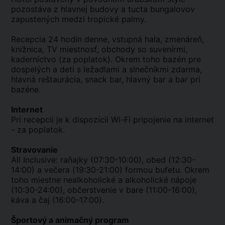
pozostáva z hlavnej budovy a tucta bungalovov
zapustených medzi tropické palmy.
Recepcia 24 hodín denne, vstupná hala, zmenáreň,
knižnica, TV miestnosť, obchody so suvenírmi,
kaderníctvo (za poplatok). Okrem toho bazén pre
dospelých a deti s ležadlami a slnečníkmi zdarma,
hlavná reštaurácia, snack bar, hlavný bar a bar pri
bazéne.
Internet
Pri recepcii je k dispozícii Wi-Fi pripojenie na internet
- za poplatok.
Stravovanie
All Inclusive: raňajky (07:30-10:00), obed (12:30-
14:00) a večera (19:30-21:00) formou bufetu. Okrem
toho miestne nealkoholické a alkoholické nápoje
(10:30-24:00), občerstvenie v bare (11:00-16:00),
káva a čaj (16:00-17:00).
Športový a animačný program