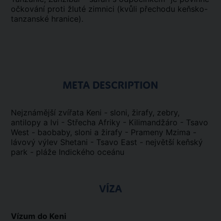
očkování proti žluté zimnici (kvůli přechodu keňsko-
tanzanské hranice).
META DESCRIPTION
Nejznámější zvířata Keni - sloni, žirafy, zebry,
antilopy a lvi - Střecha Afriky - Kilimandžáro - Tsavo
West - baobaby, sloni a žirafy - Prameny Mzima -
lávový výlev Shetani - Tsavo East - největší keňský
park - pláže Indického oceánu
VÍZA
Vízum do Keni