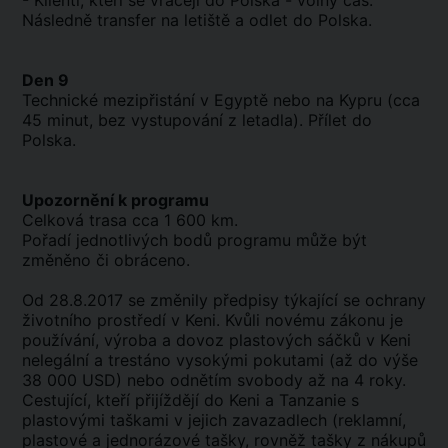
- Klienti, kteří se vracejí do Polska - volný čas.
Následně transfer na letiště a odlet do Polska.
Den 9
Technické mezipřistání v Egyptě nebo na Kypru (cca
45 minut, bez vystupování z letadla). Přílet do
Polska.
Upozornění k programu
Celková trasa cca 1 600 km.
Pořadí jednotlivých bodů programu může být
změněno či obráceno.
Od 28.8.2017 se změnily předpisy týkající se ochrany
životního prostředí v Keni. Kvůli novému zákonu je
používání, výroba a dovoz plastových sáčků v Keni
nelegální a trestáno vysokými pokutami (až do výše
38 000 USD) nebo odnětím svobody až na 4 roky.
Cestující, kteří přijíždějí do Keni a Tanzanie s
plastovými taškami v jejich zavazadlech (reklamní,
plastové a jednorázové tašky, rovněž tašky z nákupů