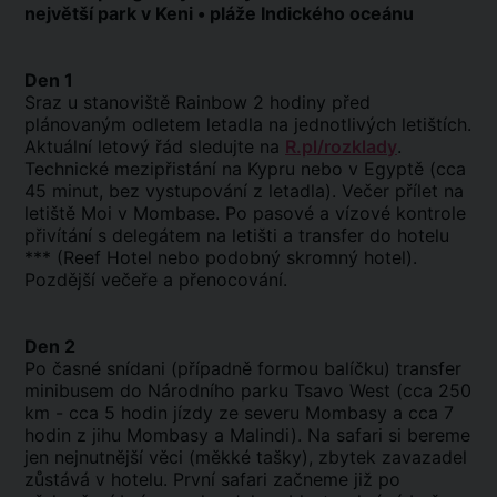
největší park v Keni • pláže Indického oceánu
Den 1
Sraz u stanoviště Rainbow 2 hodiny před
plánovaným odletem letadla na jednotlivých letištích.
Aktuální letový řád sledujte na
R.pl/rozklady
.
Technické mezipřistání na Kypru nebo v Egyptě (cca
45 minut, bez vystupování z letadla). Večer přílet na
letiště Moi v Mombase. Po pasové a vízové kontrole
přivítání s delegátem na letišti a transfer do hotelu
*** (Reef Hotel nebo podobný skromný hotel).
Pozdější večeře a přenocování.
Den 2
Po časné snídani (případně formou balíčku) transfer
minibusem do Národního parku Tsavo West (cca 250
km - cca 5 hodin jízdy ze severu Mombasy a cca 7
hodin z jihu Mombasy a Malindi). Na safari si bereme
jen nejnutnější věci (měkké tašky), zbytek zavazadel
zůstává v hotelu. První safari začneme již po