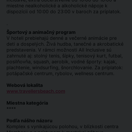
miestne nealkoholické a alkoholické nápoje k
dispozícii od 10:00 do 23:00 v baroch za príplatok.
.
Športový a animačný program
V hoteli prebiehajú denné a večerné animácie pre
deti a dospelých. Živá hudba, tanečné a akrobatické
predstavenia. V rámci možnosti All Inclusive sú
zahrnuté aj: stolný tenis, šípky, tenisový kurt, futbal,
posilňovňa, squash, aerobik, vodné športy: kajak,
plachtenie, windsurfing, šnorchlovanie. Za príplatok:
potápačské centrum, rybolov, wellness centrum.
Webová lokalita
www.travellersbeach.com
Miestna kategória
****
Podľa nášho názoru
Komplex s vynikajúcou polohou, v blízkosti centra