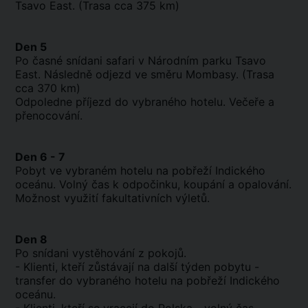
Tsavo East. (Trasa cca 375 km)
Den 5
Po časné snídani safari v Národním parku Tsavo
East. Následně odjezd ve směru Mombasy. (Trasa
cca 370 km)
Odpoledne příjezd do vybraného hotelu. Večeře a
přenocování.
Den 6 - 7
Pobyt ve vybraném hotelu na pobřeží Indického
oceánu. Volný čas k odpočinku, koupání a opalování.
Možnost využití fakultativních výletů.
Den 8
Po snídani vystěhování z pokojů.
- Klienti, kteří zůstávají na další týden pobytu -
transfer do vybraného hotelu na pobřeží Indického
oceánu.