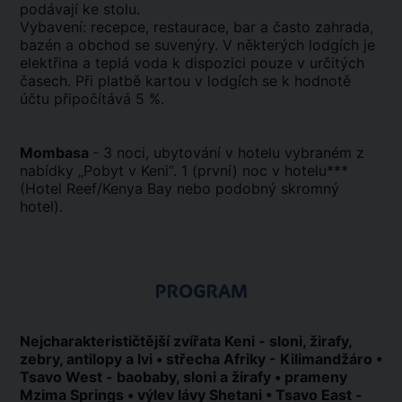
podávají ke stolu.
Vybavení: recepce, restaurace, bar a často zahrada,
bazén a obchod se suvenýry. V některých lodgích je
elektřina a teplá voda k dispozici pouze v určitých
časech. Při platbě kartou v lodgích se k hodnotě
účtu připočítává 5 %.
Mombasa
- 3 noci, ubytování v hotelu vybraném z
nabídky „Pobyt v Keni“. 1 (první) noc v hotelu***
(Hotel Reef/Kenya Bay nebo podobný skromný
hotel).
PROGRAM
Nejcharakterističtější zvířata Keni - sloni, žirafy,
zebry, antilopy a lvi • střecha Afriky - Kilimandžáro •
Tsavo West - baobaby, sloni a žirafy • prameny
Mzima Springs • výlev lávy Shetani • Tsavo East -