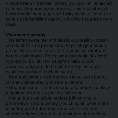
v obchodech v bezcelní zóně), jsou povinni je nechat
na letišti. Doporučujeme používat místo plastových
tašek textilní nebo papírové tašky. Keňa je jednou ze
zemí s nejpřísnějšími zákony týkajících se plastových
tašek.
Všeobecné pokyny
- Na safari byste měli mít elastickou brašnu (obsah
cca 60 litrů) a ne pevný kufr. Po příletu je možnost
přebalení zavazadla na safari a ponechání kufru v
hotelu v Mombase. Ponechaná zavazadla si klienti
vyzvednou po návratu ze safari nebo budou
doručena delegáty do hotelů (toto by mělo být
nahlášeno průvodci během safari).
- Doporučujeme si vzít s sebou šátky, které budou
chránit obličej před prachem a větrem.
- Doporučujeme si vzít s sebou také pokrývku hlavy
a opalovací krém s vysokým faktorem.
- Pokud jde o oblečení, teplota během dne je
proměnlivá (rána a večery jsou chladné, během dne
je horko), proto doporučujeme vzít si s sebou
vhodné oblečení, které také poskytne dodatečnou