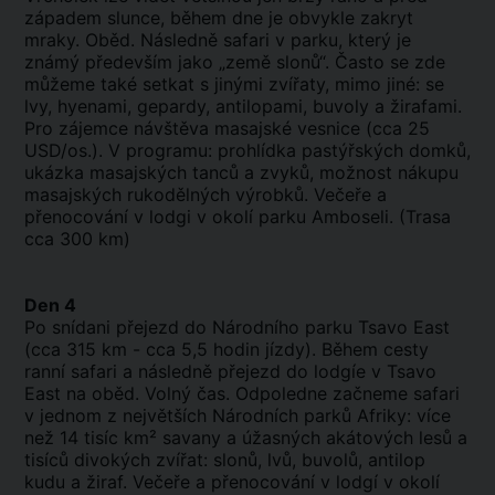
západem slunce, během dne je obvykle zakryt
mraky. Oběd. Následně safari v parku, který je
známý především jako „země slonů“. Často se zde
můžeme také setkat s jinými zvířaty, mimo jiné: se
lvy, hyenami, gepardy, antilopami, buvoly a žirafami.
Pro zájemce návštěva masajské vesnice (cca 25
USD/os.). V programu: prohlídka pastýřských domků,
ukázka masajských tanců a zvyků, možnost nákupu
masajských rukodělných výrobků. Večeře a
přenocování v lodgi v okolí parku Amboseli. (Trasa
cca 300 km)
Den 4
Po snídani přejezd do Národního parku Tsavo East
(cca 315 km - cca 5,5 hodin jízdy). Během cesty
ranní safari a následně přejezd do lodgíe v Tsavo
East na oběd. Volný čas. Odpoledne začneme safari
v jednom z největších Národních parků Afriky: více
než 14 tisíc km² savany a úžasných akátových lesů a
tisíců divokých zvířat: slonů, lvů, buvolů, antilop
kudu a žiraf. Večeře a přenocování v lodgí v okolí