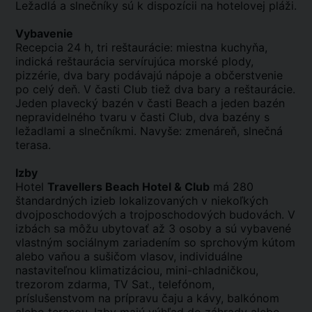
Ležadlá a slnečníky sú k dispozícii na hotelovej pláži.
Vybavenie
Recepcia 24 h, tri reštaurácie: miestna kuchyňa,
indická reštaurácia servírujúca morské plody,
pizzérie, dva bary podávajú nápoje a občerstvenie
po celý deň. V časti Club tiež dva bary a reštaurácie.
Jeden plavecký bazén v časti Beach a jeden bazén
nepravidelného tvaru v časti Club, dva bazény s
ležadlami a slnečníkmi. Navyše: zmenáreň, slnečná
terasa.
Izby
Hotel
Travellers Beach Hotel & Club
má 280
štandardných izieb lokalizovaných v niekoľkých
dvojposchodových a trojposchodových budovách. V
izbách sa môžu ubytovať až 3 osoby a sú vybavené
vlastným sociálnym zariadením so sprchovým kútom
alebo vaňou a sušičom vlasov, individuálne
nastaviteľnou klimatizáciou, mini-chladničkou,
trezorom zdarma, TV Sat., telefónom,
príslušenstvom na prípravu čaju a kávy, balkónom