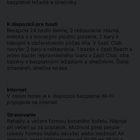
bezplatné ležadlá a slnečníky.
.
K dispozícii pre hostí
Recepcia 24 hodín denne, 3 reštaurácie: hlavná,
indická a s morskými plodmi, pizzeria, 2 bary s
nápojmi a občerstvením počas dňa. V časti Club
navyše: 2 bary a reštaurácia. 1 bazén v časti Beach a
jeden bazén nepravidelného tvaru v časti Club, oba
bazény s bezplatnými ležadlami a slnečníkmi. Ďalej:
zmenáreň, slnečná terasa.
.
Internet
V celom hoteli je k dispozícii bezplatné Wi-Fi
pripojenie na internet.
Stravovanie
Raňajky a večere formou bohatého bufetu. Nápoje
pri večeri sú za príplatok. Možnosť plnej penzie
(obedy formou bufetu navyše) alebo možnosť All
Inclusive, extra občerstvenie od 10:00 do 18:00 a