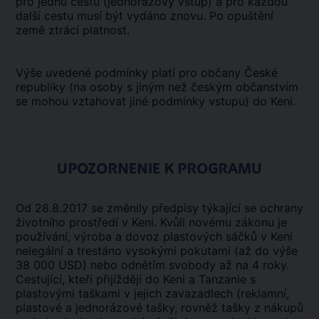
pro jednu cestu (jednorázový vstup) a pro každou
další cestu musí být vydáno znovu. Po opuštění
země ztrácí platnost.
Výše uvedené podmínky platí pro občany České
republiky (na osoby s jiným než českým občanstvím
se mohou vztahovat jiné podmínky vstupu) do Keni.
UPOZORNENIE K PROGRAMU
Od 28.8.2017 se změnily předpisy týkající se ochrany
životního prostředí v Keni. Kvůli novému zákonu je
používání, výroba a dovoz plastových sáčků v Keni
nelegální a trestáno vysokými pokutami (až do výše
38 000 USD) nebo odnětím svobody až na 4 roky.
Cestující, kteří přijíždějí do Keni a Tanzanie s
plastovými taškami v jejich zavazadlech (reklamní,
plastové a jednorázové tašky, rovněž tašky z nákupů