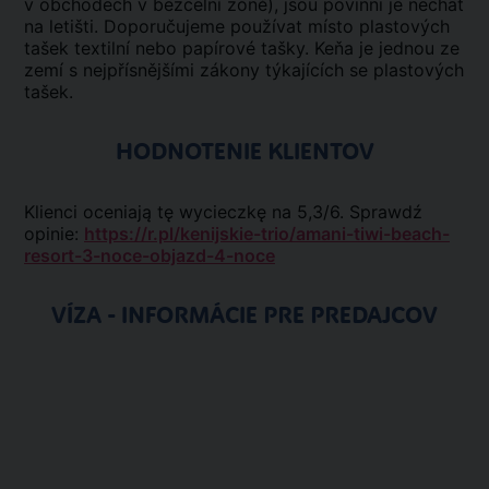
v obchodech v bezcelní zóně), jsou povinni je nechat
na letišti. Doporučujeme používat místo plastových
tašek textilní nebo papírové tašky. Keňa je jednou ze
zemí s nejpřísnějšími zákony týkajících se plastových
tašek.
HODNOTENIE KLIENTOV
Klienci oceniają tę wycieczkę na 5,3/6. Sprawdź
opinie:
https://r.pl/kenijskie-trio/amani-tiwi-beach-
resort-3-noce-objazd-4-noce
VÍZA - INFORMÁCIE PRE PREDAJCOV