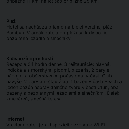
približne 11 km, na letisko približne 25 km.
.
Pláž
Hotel sa nachádza priamo na bielej verejnej pláži
Bamburi. V areáli hotela pri pláži sú k dispozícii
bezplatné ležadlá a slnečníky.
.
K dispozícii pre hostí
Recepcia 24 hodín denne, 3 reštaurácie: hlavná,
indická a s morskými plodmi, pizzeria, 2 bary s
nápojmi a občerstvením počas dňa. V časti Club
navyše: 2 bary a reštaurácia. 1 bazén v časti Beach a
jeden bazén nepravidelného tvaru v časti Club, oba
bazény s bezplatnými ležadlami a slnečníkmi. Ďalej:
zmenáreň, slnečná terasa.
.
Internet
V celom hoteli je k dispozícii bezplatné Wi-Fi