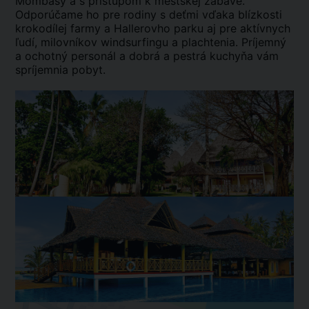
Mombasy a s prístupom k mestskej zábave.
Odporúčame ho pre rodiny s deťmi vďaka blízkosti
krokodílej farmy a Hallerovho parku aj pre aktívnych
ľudí, milovníkov windsurfingu a plachtenia. Príjemný
a ochotný personál a dobrá a pestrá kuchyňa vám
spríjemnia pobyt.