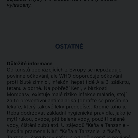
vyhrazeny.
OSTATNÉ
Důležité informace
Od turistů pocházejících z Evropy se nepožaduje
povinné očkování, ale WHO doporučuje očkování
proti žluté zimnici, infekční hepatitidě A a B, záškrtu,
tetanu a obrně. Na pobřeží Keni, v blízkosti
Mombasy, existuje malé riziko infekce malárie, stojí
za to preventivní antimalariká (obraťte se prosím na
lékaře, který takové léky předepíše). Kromě toho je
třeba dodržovat základní hygienická pravidla, jako je
mytí rukou, ovoce, pití balené vody, použití balené
vody, čištění zubů atd. U zájezdů "Keňa a Tanzanie -
hledání pramene Nilu", "Keňa a Tanzanie" a "Keňa,
Tanzanie, Zanzibar - safari s odpočinkem" je povinné