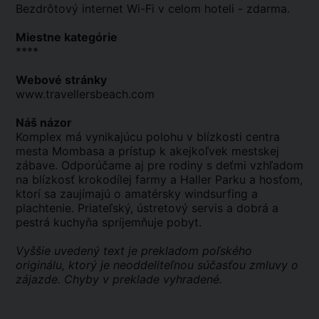
Bezdrôtový internet Wi-Fi v celom hoteli - zdarma.
Miestne kategórie
****
Webové stránky
www.travellersbeach.com
Náš názor
Komplex má vynikajúcu polohu v blízkosti centra
mesta Mombasa a prístup k akejkoľvek mestskej
zábave. Odporúčame aj pre rodiny s deťmi vzhľadom
na blízkosť krokodílej farmy a Haller Parku a hosťom,
ktorí sa zaujímajú o amatérsky windsurfing a
plachtenie. Priateľský, ústretový servis a dobrá a
pestrá kuchyňa spríjemňuje pobyt.
Vyššie uvedený text je prekladom poľského
originálu, ktorý je neoddeliteľnou súčasťou zmluvy o
zájazde. Chyby v preklade vyhradené.