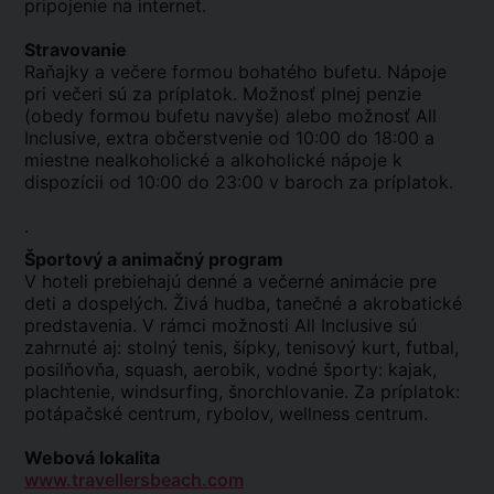
pripojenie na internet.
Stravovanie
Raňajky a večere formou bohatého bufetu. Nápoje
pri večeri sú za príplatok. Možnosť plnej penzie
(obedy formou bufetu navyše) alebo možnosť All
Inclusive, extra občerstvenie od 10:00 do 18:00 a
miestne nealkoholické a alkoholické nápoje k
dispozícii od 10:00 do 23:00 v baroch za príplatok.
.
Športový a animačný program
V hoteli prebiehajú denné a večerné animácie pre
deti a dospelých. Živá hudba, tanečné a akrobatické
predstavenia. V rámci možnosti All Inclusive sú
zahrnuté aj: stolný tenis, šípky, tenisový kurt, futbal,
posilňovňa, squash, aerobik, vodné športy: kajak,
plachtenie, windsurfing, šnorchlovanie. Za príplatok:
potápačské centrum, rybolov, wellness centrum.
Webová lokalita
www.travellersbeach.com