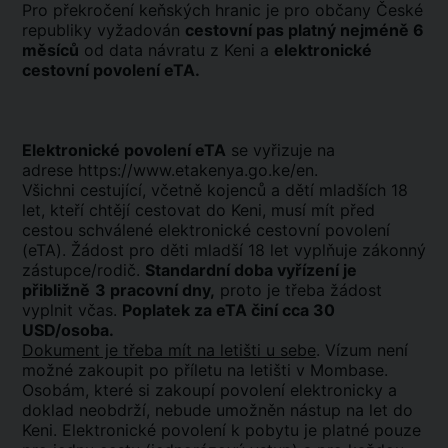
Pro překročení keňských hranic je pro občany České
republiky vyžadován
cestovní pas platný nejméně 6
měsíců
od data návratu z Keni a
elektronické
cestovní povolení eTA.
Elektronické povolení eTA
se vyřizuje na
adrese https://www.etakenya.go.ke/en.
Všichni cestující, včetně kojenců a dětí mladších 18
let, kteří chtějí cestovat do Keni, musí mít před
cestou schválené elektronické cestovní povolení
(eTA). Žádost pro děti mladší 18 let vyplňuje zákonný
zástupce/rodič.
Standardní doba vyřízení je
přibližně
3 pracovní dny,
proto je třeba žádost
vyplnit včas.
Poplatek za eTA činí cca 30
USD/osoba.
Dokument je třeba mít na letišti u sebe
. Vízum není
možné zakoupit po příletu na letišti v Mombase.
Osobám, které si zakoupí povolení elektronicky a
doklad neobdrží, nebude umožněn nástup na let do
Keni. Elektronické povolení k pobytu je platné pouze