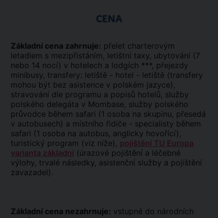
CENA
Základní cena zahrnuje:
přelet charterovým
letadlem s mezipřistáním, letištní taxy, ubytování (7
nebo 14 nocí) v hotelech a lodgích ***, přejezdy
minibusy, transfery: letiště - hotel - letiště (transfery
mohou být bez asistence v polském jazyce),
stravování dle programu a popisů hotelů, služby
polského delegáta v Mombase, služby polského
průvodce během safari (1 osoba na skupinu, přesedá
v autobusech) a místního řidiče - specialisty během
safari (1 osoba na autobus, anglicky hovořící),
turistický program (viz níže),
pojištění TU Europa
varianta základní
(úrazové pojištění a léčebné
výlohy, trvalé následky, asistenční služby a pojištění
zavazadel).
Základní cena nezahrnuje:
vstupné do národních