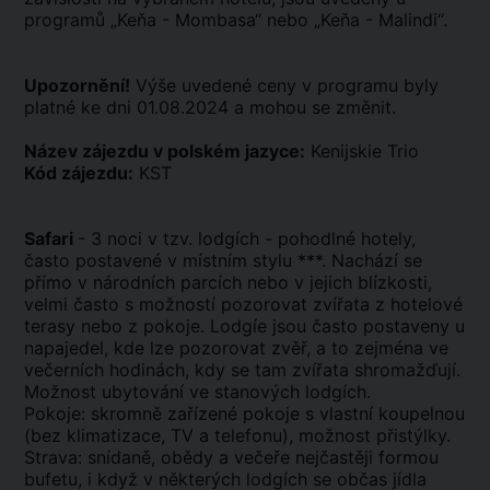
programů „Keňa - Mombasa“ nebo „Keňa - Malindi“.
Upozornění!
Výše uvedené ceny v programu byly
platné ke dni 01.08.2024 a mohou se změnit.
Název zájezdu v polském jazyce:
Kenijskie Trio
Kód zájezdu:
KST
Safari
- 3 noci v tzv. lodgích - pohodlné hotely,
často postavené v místním stylu ***. Nachází se
přímo v národních parcích nebo v jejich blízkosti,
velmi často s možností pozorovat zvířata z hotelové
terasy nebo z pokoje. Lodgíe jsou často postaveny u
napajedel, kde lze pozorovat zvěř, a to zejména ve
večerních hodinách, kdy se tam zvířata shromažďují.
Možnost ubytování ve stanových lodgích.
Pokoje: skromně zařízené pokoje s vlastní koupelnou
(bez klimatizace, TV a telefonu), možnost přistýlky.
Strava: snídaně, obědy a večeře nejčastěji formou
bufetu, i když v některých lodgích se občas jídla