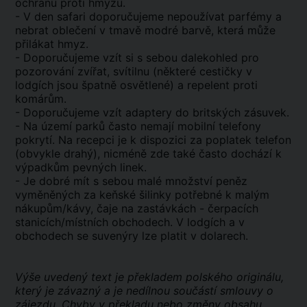
ochranu proti hmyzu.
- V den safari doporučujeme nepoužívat parfémy a
nebrat oblečení v tmavě modré barvě, která může
přilákat hmyz.
- Doporučujeme vzít si s sebou dalekohled pro
pozorování zvířat, svítilnu (některé cestičky v
lodgích jsou špatně osvětlené) a repelent proti
komárům.
- Doporučujeme vzít adaptery do britských zásuvek.
- Na území parků často nemají mobilní telefony
pokrytí. Na recepci je k dispozici za poplatek telefon
(obvykle drahý), nicméně zde také často dochází k
výpadkům pevných linek.
- Je dobré mít s sebou malé množství peněz
vyměněných za keňské šilinky potřebné k malým
nákupům/kávy, čaje na zastávkách - čerpacích
stanicích/místních obchodech. V lodgích a v
obchodech se suvenýry lze platit v dolarech.
Výše uvedený text je překladem polského originálu,
který je závazný a je nedílnou součástí smlouvy o
zájezdu. Chyby v překladu nebo změny obsahu