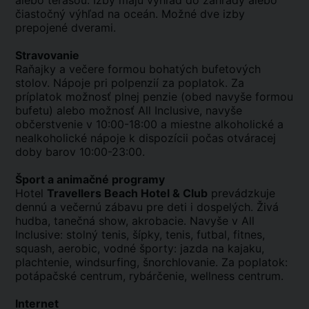
alebo terasou. Izby majú výhľad do záhrady alebo
čiastočný výhľad na oceán. Možné dve izby
prepojené dverami.
Stravovanie
Raňajky a večere formou bohatých bufetových
stolov. Nápoje pri polpenzií za poplatok. Za
príplatok možnosť plnej penzie (obed navyše formou
bufetu) alebo možnosť All Inclusive, navyše
občerstvenie v 10:00-18:00 a miestne alkoholické a
nealkoholické nápoje k dispozícii počas otváracej
doby barov 10:00-23:00.
Šport a animačné programy
Hotel
Travellers Beach Hotel & Club
prevádzkuje
dennú a večernú zábavu pre deti i dospelých. Živá
hudba, tanečná show, akrobacie. Navyše v All
Inclusive: stolný tenis, šípky, tenis, futbal, fitnes,
squash, aerobic, vodné športy: jazda na kajaku,
plachtenie, windsurfing, šnorchlovanie. Za poplatok:
potápačské centrum, rybárčenie, wellness centrum.
Internet