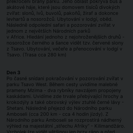
překročení brány parku. Jeho oblast pokrývá buš a
akátové háje, které jsou domovem tisíců divokých
zvířat: slonů, lvů, buvolů, pakoňů, žiraf a dokonce
levhartů a nosorožců. Ubytování v lodgí, oběd.
Následně odpolední safari a pozorování zvířat v
jednom z největších Národních parků
v Africe. Hledání jednoho z nejohroženějších druhů -
nosorožce černého a šance vidět tzv. červené slony
z Tsavo. Ubytování, večeře a přenocování v lodgí v
Tsavo. (Trasa cca 280 km)
Den 3
Po časné snídani pokračování v pozorování zvířat v
parku Tsavo West. Během cesty uvidíme malebné
prameny Mzima - dva rybníky navzájem propojeny
kaskádami. Uvidíme zde trvale přebývající hrochy a
krokodýly a také obrovský výlev ztuhlé černé lávy -
Shetani. Následně přejezd do Národního parku
Amboseli (cca 200 km - cca 4 hodin jízdy). Z
Národního parku Amboseli se rozprostírá nádherný
výhled na majestátní „střechu Afriky“ - Kilimandžáro.
Vrcholek lze vidět většinou jen brzy ráno a před