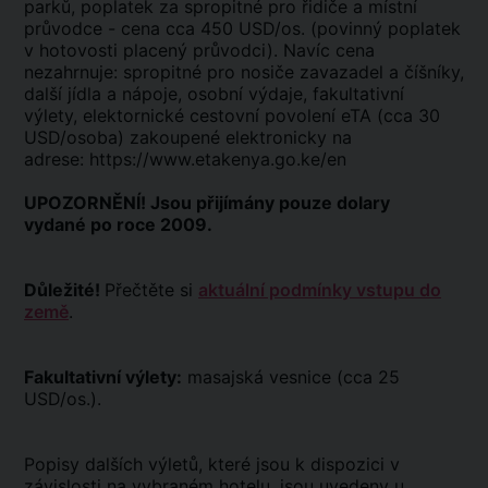
parků, poplatek za spropitné pro řidiče a místní
průvodce - cena cca 450 USD/os. (povinný poplatek
v hotovosti placený průvodci). Navíc cena
nezahrnuje: spropitné pro nosiče zavazadel a číšníky,
další jídla a nápoje, osobní výdaje, fakultativní
výlety, elektornické cestovní povolení eTA (cca 30
USD/osoba) zakoupené elektronicky na
adrese:
https://www.etakenya.go.ke/en
UPOZORNĚNÍ! Jsou přijímány pouze dolary
vydané po roce 2009.
Důležité!
Přečtěte si
aktuální podmínky vstupu do
země
.
Fakultativní výlety:
masajská vesnice (cca 25
USD/os.).
Popisy dalších výletů, které jsou k dispozici v
závislosti na vybraném hotelu, jsou uvedeny u