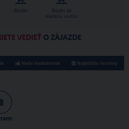
Bazén
Bazén se
sladkou vodou
JETE VEDIEŤ
O ZÁJAZDE
ie
Naše hodnotenie
Najbližšie termíny
gram: