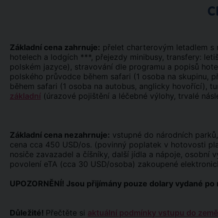
C
Základní cena zahrnuje:
přelet charterovým letadlem s m
hotelech a lodgích ***, přejezdy minibusy, transfery: leti
polském jazyce), stravování dle programu a popisů hot
polského průvodce během safari (1 osoba na skupinu, pře
během safari (1 osoba na autobus, anglicky hovořící), tu
základní
(úrazové pojištění a léčebné výlohy, trvalé násl
Základní cena nezahrnuje:
vstupné do národních parků, 
cena cca 450 USD/os. (povinný poplatek v hotovosti pla
nosiče zavazadel a číšníky, další jídla a nápoje, osobní v
povolení eTA (cca 30 USD/osoba) zakoupené elektronic
UPOZORNĚNÍ! Jsou přijímány pouze dolary vydané po 
Důležité!
Přečtěte si
aktuální podmínky vstupu do země