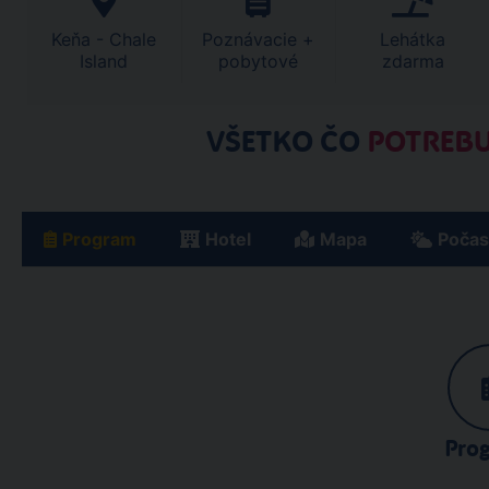
Keňa - Chale
Poznávacie +
Lehátka
Island
pobytové
zdarma
VŠETKO ČO
POTREBU
Program
Hotel
Mapa
Počas
Pro