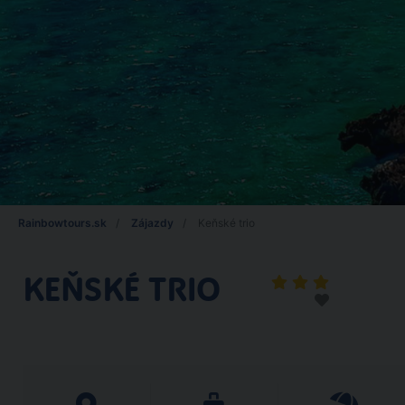
Rainbowtours.sk
Zájazdy
Keňské trio
KEŇSKÉ TRIO