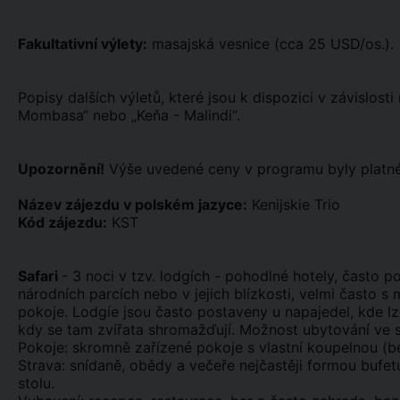
Fakultativní výlety:
masajská vesnice (cca 25 USD/os.).
Popisy dalších výletů, které jsou k dispozici v závislos
Mombasa“ nebo „Keňa - Malindi“.
Upozornění!
Výše uvedené ceny v programu byly platné
Název zájezdu v polském jazyce:
Kenijskie Trio
Kód zájezdu:
KST
Safari
- 3 noci v tzv. lodgích - pohodlné hotely, často p
národních parcích nebo v jejich blízkosti, velmi často s
pokoje. Lodgíe jsou často postaveny u napajedel, kde l
kdy se tam zvířata shromažďují. Možnost ubytování ve 
Pokoje: skromně zařízené pokoje s vlastní koupelnou (be
Strava: snídaně, obědy a večeře nejčastěji formou bufetu
stolu.