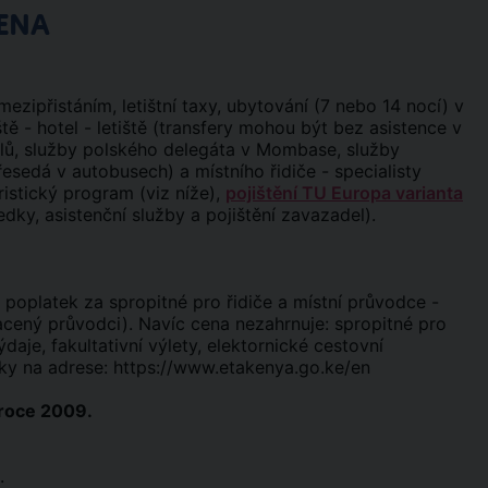
ENA
ezipřistáním, letištní taxy, ubytování (7 nebo 14 nocí) v
ště - hotel - letiště (transfery mohou být bez asistence v
elů, služby polského delegáta v Mombase, služby
sedá v autobusech) a místního řidiče - specialisty
ristický program (viz níže),
pojištění TU Europa varianta
edky, asistenční služby a pojištění zavazadel).
poplatek za spropitné pro řidiče a místní průvodce -
cený průvodci). Navíc cena nezahrnuje: spropitné pro
ýdaje, fakultativní výlety, elektornické cestovní
ky na adrese:
https://www.etakenya.go.ke/en
roce 2009.
.