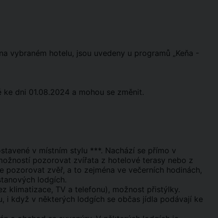
ti na vybraném hotelu, jsou uvedeny u programů „Keňa -
 ke dni 01.08.2024 a mohou se změnit.
ostavené v místním stylu ***. Nachází se přímo v
 možností pozorovat zvířata z hotelové terasy nebo z
ze pozorovat zvěř, a to zejména ve večerních hodinách,
stanových lodgích.
z klimatizace, TV a telefonu), možnost přistýlky.
, i když v některých lodgích se občas jídla podávají ke