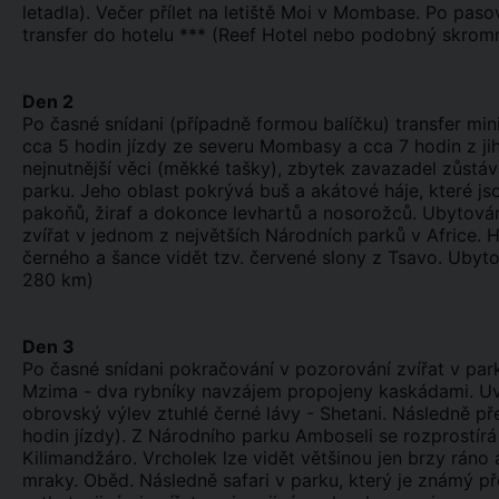
letadla). Večer přílet na letiště Moi v Mombase. Po pasov
transfer do hotelu *** (Reef Hotel nebo podobný skromn
Den 2
Po časné snídani (případně formou balíčku) transfer m
cca 5 hodin jízdy ze severu Mombasy a cca 7 hodin z ji
nejnutnější věci (měkké tašky), zbytek zavazadel zůstáv
parku. Jeho oblast pokrývá buš a akátové háje, které jso
pakoňů, žiraf a dokonce levhartů a nosorožců. Ubytován
zvířat v jednom z největších Národních parků v Africe. 
černého a šance vidět tzv. červené slony z Tsavo. Ubyto
280 km)
Den 3
Po časné snídani pokračování v pozorování zvířat v p
Mzima - dva rybníky navzájem propojeny kaskádami. Uvi
obrovský výlev ztuhlé černé lávy - Shetani. Následně p
hodin jízdy). Z Národního parku Amboseli se rozprostírá
Kilimandžáro. Vrcholek lze vidět většinou jen brzy rán
mraky. Oběd. Následně safari v parku, který je známý 