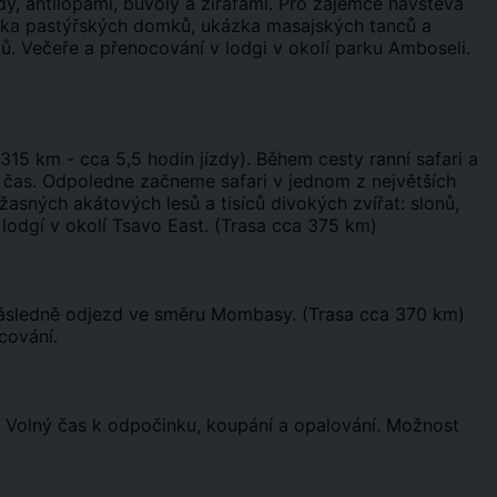
rdy, antilopami, buvoly a žirafami. Pro zájemce návštěva
ídka pastýřských domků, ukázka masajských tanců a
 Večeře a přenocování v lodgi v okolí parku Amboseli.
15 km - cca 5,5 hodin jízdy). Během cesty ranní safari a
 čas. Odpoledne začneme safari v jednom z největších
žasných akátových lesů a tisíců divokých zvířat: slonů,
v lodgí v okolí Tsavo East. (Trasa cca 375 km)
 Následně odjezd ve směru Mombasy. (Trasa cca 370 km)
cování.
 Volný čas k odpočinku, koupání a opalování. Možnost