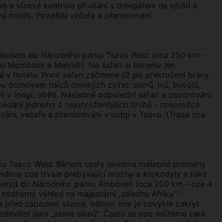
é a vízové kontrole přivítání s delegátem na letišti a
ý hotel). Pozdější večeře a přenocování.
inibusem do Národního parku Tsavo West (cca 250 km -
hu Mombasy a Malindi). Na safari si bereme jen
á v hotelu. První safari začneme již po překročení brány
u domovem tisíců divokých zvířat: slonů, lvů, buvolů,
í v lodgí, oběd. Následně odpolední safari a pozorování
Hledání jednoho z nejohroženějších druhů - nosorožce
vání, večeře a přenocování v lodgí v Tsavo. (Trasa cca
arku Tsavo West. Během cesty uvidíme malebné prameny
díme zde trvale přebývající hrochy a krokodýly a také
řejezd do Národního parku Amboseli (cca 200 km - cca 4
 nádherný výhled na majestátní „střechu Afriky“ -
o a před západem slunce, během dne je obvykle zakryt
především jako „země slonů“. Často se zde můžeme také