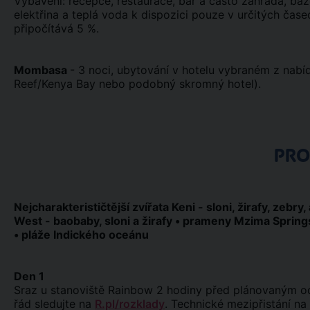
Vybavení: recepce, restaurace, bar a často zahrada, ba
elektřina a teplá voda k dispozici pouze v určitých čase
připočítává 5 %.
Mombasa
- 3 noci, ubytování v hotelu vybraném z nabíd
Reef/Kenya Bay nebo podobný skromný hotel).
PR
Nejcharakterističtější zvířata Keni - sloni, žirafy, zebry
West - baobaby, sloni a žirafy • prameny Mzima Springs 
• pláže Indického oceánu
Den 1
Sraz u stanoviště Rainbow 2 hodiny před plánovaným odle
řád sledujte na
R.pl/rozklady
. Technické mezipřistání n