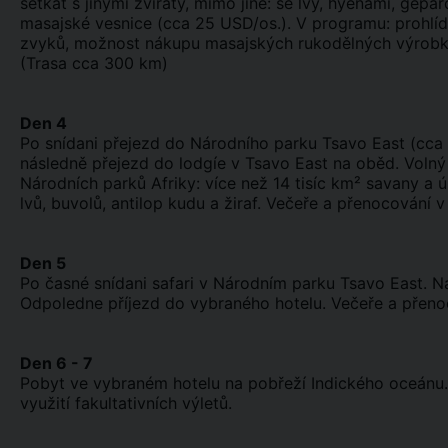
setkat s jinými zvířaty, mimo jiné: se lvy, hyenami, gepa
masajské vesnice (cca 25 USD/os.). V programu: prohl
zvyků, možnost nákupu masajských rukodělných výrobků.
(Trasa cca 300 km)
Den 4
Po snídani přejezd do Národního parku Tsavo East (cca 3
následně přejezd do lodgíe v Tsavo East na oběd. Volný
Národních parků Afriky: více než 14 tisíc km² savany a ú
lvů, buvolů, antilop kudu a žiraf. Večeře a přenocování 
Den 5
Po časné snídani safari v Národním parku Tsavo East.
Odpoledne příjezd do vybraného hotelu. Večeře a přeno
Den 6 - 7
Pobyt ve vybraném hotelu na pobřeží Indického oceánu.
využití fakultativních výletů.