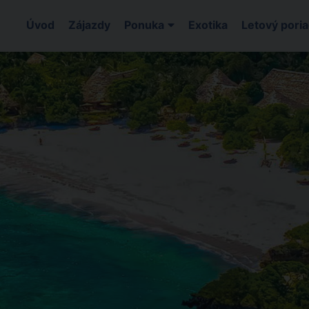
Úvod
Zájazdy
Ponuka
Exotika
Letový pori