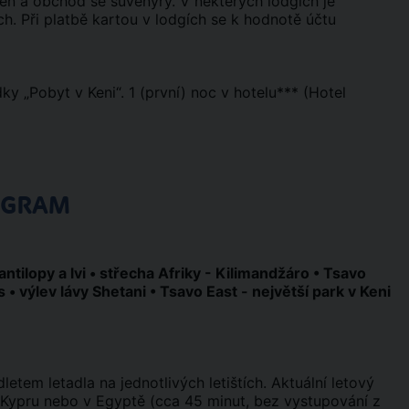
zén a obchod se suvenýry. V některých lodgích je
ch. Při platbě kartou v lodgích se k hodnotě účtu
ky „Pobyt v Keni“. 1 (první) noc v hotelu*** (Hotel
OGRAM
, antilopy a lvi • střecha Afriky - Kilimandžáro • Tsavo
• výlev lávy Shetani • Tsavo East - největší park v Keni
tem letadla na jednotlivých letištích. Aktuální letový
a Kypru nebo v Egyptě (cca 45 minut, bez vystupování z