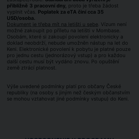
přibližně
3 pracovní dny,
proto je třeba žádost
vyplnit včas.
Poplatek za eTA činí cca 35
USD/osoba.
Dokument je třeba mít na letišti u sebe
. Vízum není
možné zakoupit po příletu na letišti v Mombase.
Osobám, které si zakoupí povolení elektronicky a
doklad neobdrží, nebude umožněn nástup na let do
Keni. Elektronické povolení k pobytu je platné pouze
pro jednu cestu (jednorázový vstup) a pro každou
další cestu musí být vydáno znovu. Po opuštění
země ztrácí platnost.
Výše uvedené podmínky platí pro občany České
republiky (na osoby s jiným než českým občanstvím
se mohou vztahovat jiné podmínky vstupu) do Keni.