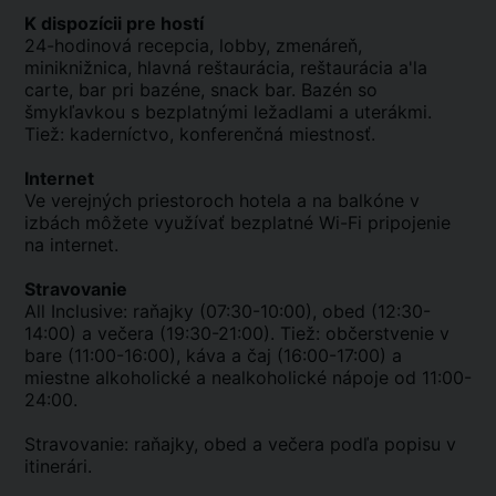
K dispozícii pre hostí
24-hodinová recepcia, lobby, zmenáreň,
miniknižnica, hlavná reštaurácia, reštaurácia a'la
carte, bar pri bazéne, snack bar. Bazén so
šmykľavkou s bezplatnými ležadlami a uterákmi.
Tiež: kaderníctvo, konferenčná miestnosť.
Internet
Ve verejných priestoroch hotela a na balkóne v
izbách môžete využívať bezplatné Wi-Fi pripojenie
na internet.
Stravovanie
All Inclusive: raňajky (07:30-10:00), obed (12:30-
14:00) a večera (19:30-21:00). Tiež: občerstvenie v
bare (11:00-16:00), káva a čaj (16:00-17:00) a
miestne alkoholické a nealkoholické nápoje od 11:00-
24:00.
Stravovanie: raňajky, obed a večera podľa popisu v
itinerári.