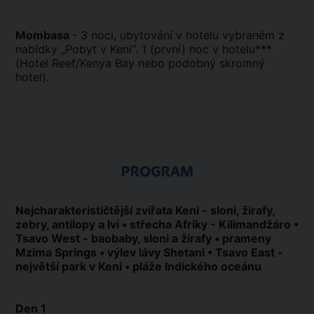
Mombasa
- 3 noci, ubytování v hotelu vybraném z
nabídky „Pobyt v Keni“. 1 (první) noc v hotelu***
(Hotel Reef/Kenya Bay nebo podobný skromný
hotel).
PROGRAM
Nejcharakterističtější zvířata Keni - sloni, žirafy,
zebry, antilopy a lvi • střecha Afriky - Kilimandžáro •
Tsavo West - baobaby, sloni a žirafy • prameny
Mzima Springs • výlev lávy Shetani • Tsavo East -
největší park v Keni • pláže Indického oceánu
Den 1