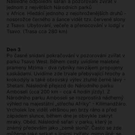
Následně odpolední safari a pozorování zvířat v
jednom z největších Národních parků
v Africe. Hledání jednoho z nejohroženějších druhů -
nosorožce černého a šance vidět tzv. červené slony
z Tsavo. Ubytování, večeře a přenocování v lodgí v
Tsavo. (Trasa cca 280 km)
Den 3
Po časné snídani pokračování v pozorování zvířat v
parku Tsavo West. Během cesty uvidíme malebné
prameny Mzima - dva rybníky navzájem propojeny
kaskádami. Uvidíme zde trvale přebývající hrochy a
krokodýly a také obrovský výlev ztuhlé černé lávy -
Shetani. Následně přejezd do Národního parku
Amboseli (cca 200 km - cca 4 hodin jízdy). Z
Národního parku Amboseli se rozprostírá nádherný
výhled na majestátní „střechu Afriky“ - Kilimandžáro.
Vrcholek lze vidět většinou jen brzy ráno a před
západem slunce, během dne je obvykle zakryt
mraky. Oběd. Následně safari v parku, který je
známý především jako „země slonů“. Často se zde
můžeme také setkat s jinými zvířaty, mimo jiné: se