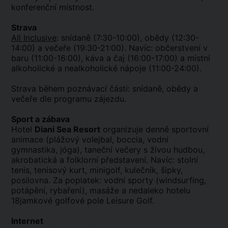
konferenční místnost.
Strava
All Inclusive
: snídaně (7:30-10:00), obědy (12:30-
14:00) a večeře (19:30-21:00). Navíc: občerstvení v
baru (11:00-16:00), káva a čaj (16:00-17:00) a místní
alkoholické a nealkoholické nápoje (11:00-24:00).
Strava během poznávací části: snídaně, obědy a
večeře dle programu zájezdu.
Sport a zábava
Hotel
Diani Sea Resort
organizuje denně sportovní
animace (plážový volejbal, boccia, vodní
gymnastika, jóga), taneční večery s živou hudbou,
akrobatická a folklorní představení. Navíc: stolní
tenis, tenisový kurt, minigolf, kulečník, šipky,
posilovna. Za poplatek: vodní sporty (windsurfing,
potápění, rybaření), masáže a nedaleko hotelu
18jamkové golfové pole Leisure Golf.
Internet