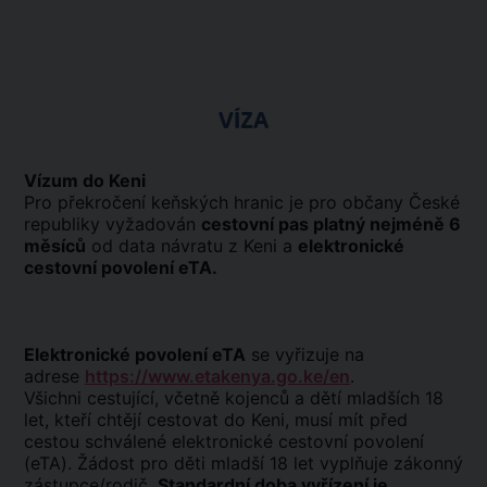
VÍZA
Vízum do Keni
Pro překročení keňských hranic je pro občany České
republiky vyžadován
cestovní pas platný nejméně 6
měsíců
od data návratu z Keni a
elektronické
cestovní povolení eTA.
Elektronické povolení eTA
se vyřizuje na
adrese
https://www.etakenya.go.ke/en
.
Všichni cestující, včetně kojenců a dětí mladších 18
let, kteří chtějí cestovat do Keni, musí mít před
cestou schválené elektronické cestovní povolení
(eTA). Žádost pro děti mladší 18 let vyplňuje zákonný
zástupce/rodič.
Standardní doba vyřízení je