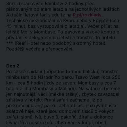
Sraz u stanoviště Rainbow 2 hodiny před
plánovaným odletem letadla na jednotlivých letištích.
Aktuální letový řád sledujte na
R.pl/rozklady
.
Technické mezipřistání na Kypru nebo v Egyptě (cca
45 minut, bez vystupování z letadla). Večer přílet na
letiště Moi v Mombase. Po pasové a vízové kontrole
přivítání s delegátem na letišti a transfer do hotelu
*** (Reef Hotel nebo podobný skromný hotel).
Pozdější večeře a přenocování.
Den 2
Po časné snídani (případně formou balíčku) transfer
minibusem do Národního parku Tsavo West (cca 250
km - cca 5 hodin jízdy ze severu Mombasy a cca 7
hodin z jihu Mombasy a Malindi). Na safari si bereme
jen nejnutnější věci (měkké tašky), zbytek zavazadel
zůstává v hotelu. První safari začneme již po
překročení brány parku. Jeho oblast pokrývá buš a
akátové háje, které jsou domovem tisíců divokých
zvířat: slonů, lvů, buvolů, pakoňů, žiraf a dokonce
levhartů a nosorožců. Ubytování v lodgí, oběd.