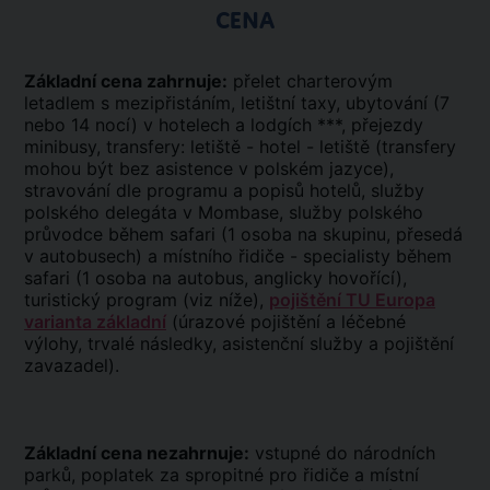
CENA
Základní cena zahrnuje:
přelet charterovým
letadlem s mezipřistáním, letištní taxy, ubytování (7
nebo 14 nocí) v hotelech a lodgích ***, přejezdy
minibusy, transfery: letiště - hotel - letiště (transfery
mohou být bez asistence v polském jazyce),
stravování dle programu a popisů hotelů, služby
polského delegáta v Mombase, služby polského
průvodce během safari (1 osoba na skupinu, přesedá
v autobusech) a místního řidiče - specialisty během
safari (1 osoba na autobus, anglicky hovořící),
turistický program (viz níže),
pojištění TU Europa
varianta základní
(úrazové pojištění a léčebné
výlohy, trvalé následky, asistenční služby a pojištění
zavazadel).
Základní cena nezahrnuje:
vstupné do národních
parků, poplatek za spropitné pro řidiče a místní