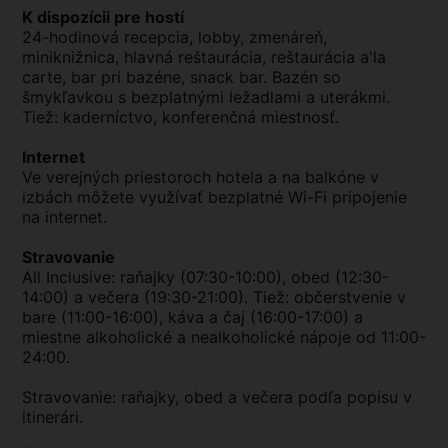
K dispozícii pre hostí
24-hodinová recepcia, lobby, zmenáreň,
miniknižnica, hlavná reštaurácia, reštaurácia a'la
carte, bar pri bazéne, snack bar. Bazén so
šmykľavkou s bezplatnými ležadlami a uterákmi.
Tiež: kaderníctvo, konferenčná miestnosť.
Internet
Ve verejných priestoroch hotela a na balkóne v
izbách môžete využívať bezplatné Wi-Fi pripojenie
na internet.
Stravovanie
All Inclusive: raňajky (07:30-10:00), obed (12:30-
14:00) a večera (19:30-21:00). Tiež: občerstvenie v
bare (11:00-16:00), káva a čaj (16:00-17:00) a
miestne alkoholické a nealkoholické nápoje od 11:00-
24:00.
Stravovanie: raňajky, obed a večera podľa popisu v
itinerári.