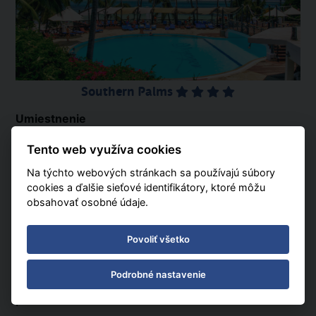
Southern Palms
Umiestnenie
Príjemný hotel leží uprostred tropickej vegetácie v
južnej časti Mombasy pri tyrkysových vodách
Tento web využíva cookies
Indického oceánu. Hotelový komplex pozostáva z
Na týchto webových stránkach sa používajú súbory
hlavnej budovy a niekoľkých nízkopodlažných
cookies a ďalšie sieťové identifikátory, ktoré môžu
budov. Hotel je vzdialený približne 5 km od malej
obsahovať osobné údaje.
dedinky Ukunda s nákupným centrom a približne 35
km od letiska Mombasa.
Povoliť všetko
Pláž
Prímo na bielej, širokej piesočnatej pláži. Ležadlá a
plážové osušky zadarmo pred vstupom na pláž.
Podrobné nastavenie
.