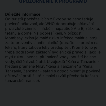
UPOZORNENIE K PROGRAMU
Důležité informace
Od turistů pocházejících z Evropy se nepožaduje
povinné očkování, ale WHO doporučuje očkování
proti žluté zimnici, infekční hepatitidě A a B, záškrtu,
tetanu a obrně. Na pobřeží Keni, v blízkosti
Mombasy, existuje malé riziko infekce malárie, stojí
za to preventivní antimalariká (obraťte se prosím na
lékaře, který takové léky předepíše). Kromě toho je
třeba dodržovat základní hygienická pravidla, jako je
mytí rukou, ovoce, pití balené vody, použití balené
vody, čištění zubů atd. U zájezdů "Keňa a Tanzanie -
hledání pramene Nilu", "Keňa a Tanzanie" a "Keňa,
Tanzanie, Zanzibar - safari s odpočinkem" je povinné
očkování proti žluté zimnici (kvůli přechodu keňsko-
tanzanské hranice).