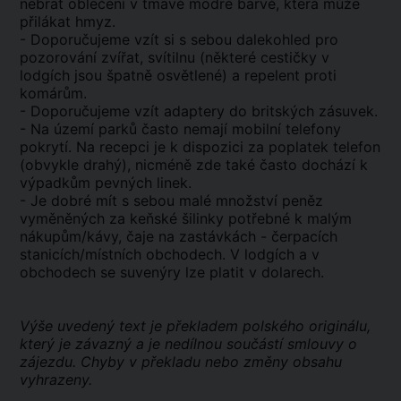
nebrat oblečení v tmavě modré barvě, která může
přilákat hmyz.
- Doporučujeme vzít si s sebou dalekohled pro
pozorování zvířat, svítilnu (některé cestičky v
lodgích jsou špatně osvětlené) a repelent proti
komárům.
- Doporučujeme vzít adaptery do britských zásuvek.
- Na území parků často nemají mobilní telefony
pokrytí. Na recepci je k dispozici za poplatek telefon
(obvykle drahý), nicméně zde také často dochází k
výpadkům pevných linek.
- Je dobré mít s sebou malé množství peněz
vyměněných za keňské šilinky potřebné k malým
nákupům/kávy, čaje na zastávkách - čerpacích
stanicích/místních obchodech. V lodgích a v
obchodech se suvenýry lze platit v dolarech.
Výše uvedený text je překladem polského originálu,
který je závazný a je nedílnou součástí smlouvy o
zájezdu. Chyby v překladu nebo změny obsahu
vyhrazeny.