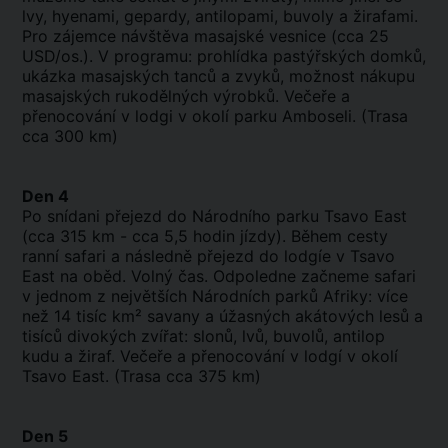
lvy, hyenami, gepardy, antilopami, buvoly a žirafami.
Pro zájemce návštěva masajské vesnice (cca 25
USD/os.). V programu: prohlídka pastýřských domků,
ukázka masajských tanců a zvyků, možnost nákupu
masajských rukodělných výrobků. Večeře a
přenocování v lodgi v okolí parku Amboseli. (Trasa
cca 300 km)
Den 4
Po snídani přejezd do Národního parku Tsavo East
(cca 315 km - cca 5,5 hodin jízdy). Během cesty
ranní safari a následně přejezd do lodgíe v Tsavo
East na oběd. Volný čas. Odpoledne začneme safari
v jednom z největších Národních parků Afriky: více
než 14 tisíc km² savany a úžasných akátových lesů a
tisíců divokých zvířat: slonů, lvů, buvolů, antilop
kudu a žiraf. Večeře a přenocování v lodgí v okolí
Tsavo East. (Trasa cca 375 km)
Den 5