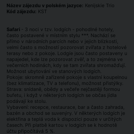
Název zájezdu v polském jazyce:
Kenijskie Trio
Kód zájezdu:
KST
Safari
- 3 noci v tzv. lodgích - pohodlné hotely,
často postavené v místním stylu ***. Nachází se
přímo v národních parcích nebo v jejich blízkosti,
velmi často s možností pozorovat zvířata z hotelové
terasy nebo z pokoje. Lodgíe jsou často postaveny u
napajedel, kde lze pozorovat zvěř, a to zejména ve
večerních hodinách, kdy se tam zvířata shromažďují.
Možnost ubytování ve stanových lodgích.
Pokoje: skromně zařízené pokoje s vlastní koupelnou
(bez klimatizace, TV a telefonu), možnost přistýlky.
Strava: snídaně, obědy a večeře nejčastěji formou
bufetu, i když v některých lodgích se občas jídla
podávají ke stolu.
Vybavení: recepce, restaurace, bar a často zahrada,
bazén a obchod se suvenýry. V některých lodgích je
elektřina a teplá voda k dispozici pouze v určitých
časech. Při platbě kartou v lodgích se k hodnotě
účtu připočítává 5 %.