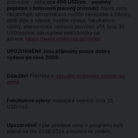
průvodce - cena
cca 490 USD/os. - povinný
poplatek v hotovosti placený průvodci
. Navíc cena
nezahrnuje: spropitné pro nosiče zavazadel a číšníky,
další jídla a nápoje, osobní výdaje, fakultativní
výlety, elektornické cestovní povolení eTA (cca 35
USD/osoba) zakoupené elektronicky na
adrese:
https://www.etakenya.go.ke/en
UPOZORNĚNÍ! Jsou přijímány pouze dolary
vydané po roce 2009.
Důležité!
Přečtěte si
aktuální podmínky vstupu do
země
.
Fakultativní výlety:
masajská vesnice (cca 25
USD/os.).
Upozornění!
Výše uvedené ceny v programu byly
platné ke dni 01.08.2024 a mohou se změnit.