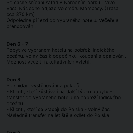
Po časné snídani safari v Národním parku Tsavo
East. Následně odjezd ve směru Mombasy. (Trasa
cca 370 km)
Odpoledne příjezd do vybraného hotelu. Večeře a
přenocování.
Den 6 - 7
Pobyt ve vybraném hotelu na pobřeží Indického
oceánu. Volný čas k odpočinku, koupání a opalování.
Možnost využití fakultativních výletů.
Den 8
Po snídani vystěhování z pokojů.
- Klienti, kteří zůstávají na další týden pobytu -
transfer do vybraného hotelu na pobřeží Indického
oceánu.
- Klienti, kteří se vracejí do Polska - volný čas.
Následně transfer na letiště a odlet do Polska.