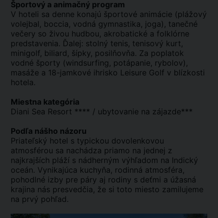
Športový a animačný program
V hoteli sa denne konajú športové animácie (plážový
volejbal, boccia, vodná gymnastika, joga), tanečné
večery so živou hudbou, akrobatické a folklórne
predstavenia. Ďalej: stolný tenis, tenisový kurt,
minigolf, biliard, šípky, posilňovňa. Za poplatok
vodné športy (windsurfing, potápanie, rybolov),
masáže a 18-jamkové ihrisko Leisure Golf v blízkosti
hotela.
Miestna kategória
Diani Sea Resort **** / ubytovanie na zájazde***
Podľa nášho názoru
Priateľský hotel s typickou dovolenkovou
atmosférou sa nachádza priamo na jednej z
najkrajších pláží s nádherným výhľadom na Indický
oceán. Vynikajúca kuchyňa, rodinná atmosféra,
pohodlné izby pre páry aj rodiny s deťmi a úžasná
krajina nás presvedčia, že si toto miesto zamilujeme
na prvý pohľad.