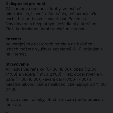
K dispozícii pre hostí
24-hodinová recepcia, lobby, zmenáreň,
miniknižnica, hlavná reštaurácia, reštaurácia a'la
carte, bar pri bazéne, snack bar. Bazén so
šmykľavkou s bezplatnými ležadlami a uterákmi.
Tiež: kaderníctvo, konferenčná miestnosť.
Internet
Ve verejných priestoroch hotela a na balkóne v
izbách môžete využívať bezplatné Wi-Fi pripojenie
na internet.
Stravovanie
All Inclusive: raňajky (07:30-10:00), obed (12:30-
14:00) a večera (19:30-21:00). Tiež: občerstvenie v
bare (11:00-16:00), káva a čaj (16:00-17:00) a
miestne alkoholické a nealkoholické nápoje od 11:00-
24:00.
Stravovanie: raňajky, obed a večera podľa popisu v
itinerári.