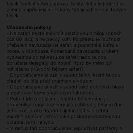
tašek textilní nebo papírové tašky. Keňa je jednou ze
zemí s nejpřísnějšími zákony týkajících se plastových
tašek.
Všeobecné pokyny
- Na safari byste měli mít elastickou brašnu (obsah
cca 60 litrů) a ne pevný kufr. Po příletu je možnost
přebalení zavazadla na safari a ponechání kufru v
hotelu v Mombase. Ponechaná zavazadla si klienti
vyzvednou po návratu ze safari nebo budou
doručena delegáty do hotelů (toto by mělo být
nahlášeno průvodci během safari).
- Doporučujeme si vzít s sebou šátky, které budou
chránit obličej před prachem a větrem.
- Doporučujeme si vzít s sebou také pokrývku hlavy
a opalovací krém s vysokým faktorem.
- Pokud jde o oblečení, teplota během dne je
proměnlivá (rána a večery jsou chladné, během dne
je horko), proto doporučujeme vzít si s sebou
vhodné oblečení, které také poskytne dodatečnou
ochranu proti hmyzu.
- V den safari doporučujeme nepoužívat parfémy a