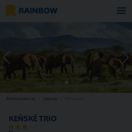
Rainbowtours.sk
Zájazdy
Keňské trio
KEŇSKÉ TRIO