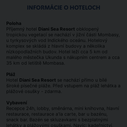
INFORMÁCIE O HOTELOCH
Poloha
Příjemný hotel
Diani Sea Resort
obklopený
tropickou vegetací se nachází v jižní části Mombasy,
u tyrkysových vod Indického oceánu. Hotelový
komplex se skládá z hlavní budovy a několika
nízkopodlažních budov. Hotel leží cca 5 km od
malého městečka Ukunda s nákupním centrem a cca
35 km od letiště Mombasa.
Pláž
Hotel
Diani Sea Resort
se nachází přímo u bílé
široké písečné pláže. Před vstupem na pláž lehátka a
plážové osušky - zdarma.
Vybavení
Recepce 24h, lobby, směnárna, mini knihovna, hlavní
restaurace, restaurace a'la carte, bar u bazénu,
snack bar. Bazén se skluzavkami s bezplatnými
lehátky a plážovými osuškami. Navíc: kadeřnictví,