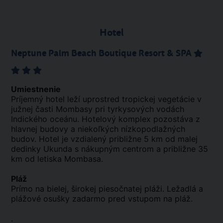
Hotel
Neptune Palm Beach Boutique Resort & SPA
Umiestnenie
Príjemný hotel leží uprostred tropickej vegetácie v
južnej časti Mombasy pri tyrkysových vodách
Indického oceánu. Hotelový komplex pozostáva z
hlavnej budovy a niekoľkých nízkopodlažných
budov. Hotel je vzdialený približne 5 km od malej
dedinky Ukunda s nákupným centrom a približne 35
km od letiska Mombasa.
Pláž
Prímo na bielej, širokej piesočnatej pláži. Ležadlá a
plážové osušky zadarmo pred vstupom na pláž.
.