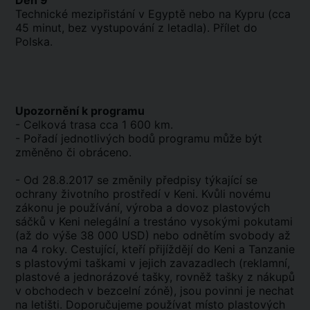
Den 9
Technické mezipřistání v Egyptě nebo na Kypru (cca
45 minut, bez vystupování z letadla). Přílet do
Polska.
Upozornění k programu
- Celková trasa cca 1 600 km.
- Pořadí jednotlivých bodů programu může být
změněno či obráceno.
- Od 28.8.2017 se změnily předpisy týkající se
ochrany životního prostředí v Keni. Kvůli novému
zákonu je používání, výroba a dovoz plastových
sáčků v Keni nelegální a trestáno vysokými pokutami
(až do výše 38 000 USD) nebo odnětím svobody až
na 4 roky. Cestující, kteří přijíždějí do Keni a Tanzanie
s plastovými taškami v jejich zavazadlech (reklamní,
plastové a jednorázové tašky, rovněž tašky z nákupů
v obchodech v bezcelní zóně), jsou povinni je nechat
na letišti. Doporučujeme používat místo plastových