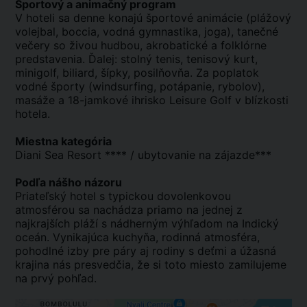
Športový a animačný program
V hoteli sa denne konajú športové animácie (plážový
volejbal, boccia, vodná gymnastika, joga), tanečné
večery so živou hudbou, akrobatické a folklórne
predstavenia. Ďalej: stolný tenis, tenisový kurt,
minigolf, biliard, šípky, posilňovňa. Za poplatok
vodné športy (windsurfing, potápanie, rybolov),
masáže a 18-jamkové ihrisko Leisure Golf v blízkosti
hotela.
Miestna kategória
Diani Sea Resort **** / ubytovanie na zájazde***
Podľa nášho názoru
Priateľský hotel s typickou dovolenkovou
atmosférou sa nachádza priamo na jednej z
najkrajších pláží s nádherným výhľadom na Indický
oceán. Vynikajúca kuchyňa, rodinná atmosféra,
pohodlné izby pre páry aj rodiny s deťmi a úžasná
krajina nás presvedčia, že si toto miesto zamilujeme
na prvý pohľad.