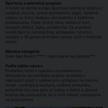
Športový a animačný program
V hoteli sa denne konajú športové animácie (plážový
volejbal, boccia, vodná gymnastika, joga), tanečné
večery so živou hudbou, akrobatické a folklórne
predstavenia. Ďalej: stolný tenis, tenisový kurt,
minigolf, biliard, šípky, posilňovňa. Za poplatok
vodné športy (windsurfing, potápanie, rybolov),
masáže a 18-jamkové ihrisko Leisure Golf v blízkosti
hotela.
Miestna kategória
Diani Sea Resort **** / ubytovanie na zájazde***
Podľa nášho názoru
Priateľský hotel s typickou dovolenkovou
atmosférou sa nachádza priamo na jednej z
najkrajších pláží s nádherným výhľadom na Indický
oceán. Vynikajúca kuchyňa, rodinná atmosféra,
pohodlné izby pre páry aj rodiny s deťmi a úžasná
krajina nás presvedčia, že si toto miesto zamilujeme
na prvý pohľad.