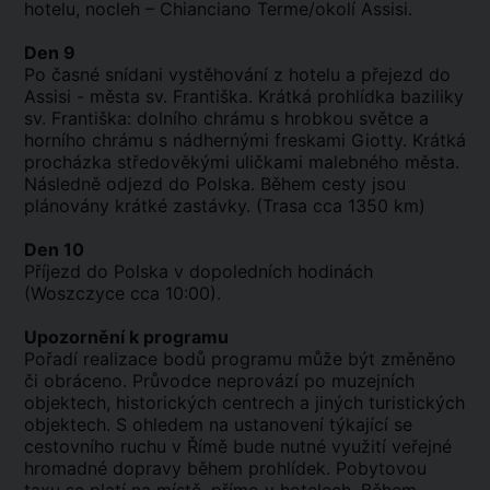
hotelu, nocleh – Chianciano Terme/okolí Assisi.
Den 9
Po časné snídani vystěhování z hotelu a přejezd do
Assisi - města sv. Františka. Krátká prohlídka baziliky
sv. Františka: dolního chrámu s hrobkou světce a
horního chrámu s nádhernými freskami Giotty. Krátká
procházka středověkými uličkami malebného města.
Následně odjezd do Polska. Během cesty jsou
plánovány krátké zastávky. (Trasa cca 1350 km)
Den 10
Příjezd do Polska v dopoledních hodinách
(Woszczyce cca 10:00).
Upozornění k programu
Pořadí realizace bodů programu může být změněno
či obráceno. Průvodce neprovází po muzejních
objektech, historických centrech a jiných turistických
objektech. S ohledem na ustanovení týkající se
cestovního ruchu v Římě bude nutné využití veřejné
hromadné dopravy během prohlídek. Pobytovou