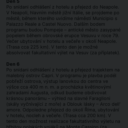
Den 5
Po snídani odhlášení z hotelu a přejezd do Neapole.
V Neapoli, hlavním městě jižní Itálie, se projdeme po
městě, během kterého uvidíme náměstí Municipio s
Palazzo Reale a Castel Nuovo. Dalším bodem
programu budou Pompeje – antické město zasypané
popelem během obrovské erupce Vesuvu v roce 79.
Večer ubytování v hotelu a večeře v okolí Neapole.
(Trasa cca 225 km). V tento den je možné
absolvovat fakultativní výlet na Vesuv (za příplatek).
Den 6
Po snídani odhlášení z hotelu a přejezd trajektem na
malebný ostrov Capri. V programu je plavba podél
pobřeží ostrova, výstup lanovkou do centra ve
výšce cca 400 m n. m. a procházka květinovými
zahradami Augusta, odkud budeme obdivovat
krásnou panorámu – výhled na slavné Faraglioni
(skály vyčnívající z moře) a Oblouk lásky – Arco dell'
amore. Odpoledne přejezd do okolí Říma, ubytování
v hotelu, nocleh a večeře. (Trasa cca 200 km). V
tento den možnost realizace fakultativního výletu na
hřbitov polských vojáků na Monte Cassino (za