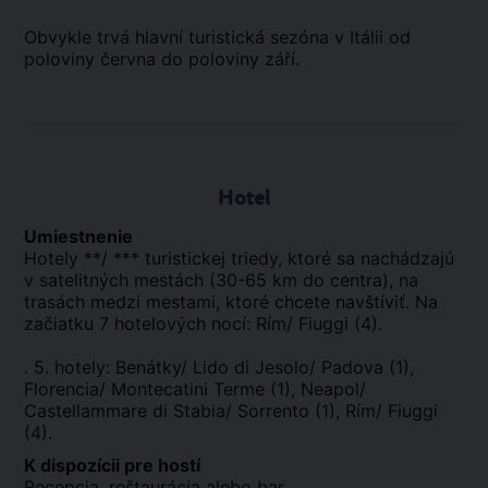
Obvykle trvá hlavní turistická sezóna v Itálii od
poloviny června do poloviny září.
Hotel
Umiestnenie
Hotely **/ *** turistickej triedy, ktoré sa nachádzajú
v satelitných mestách (30-65 km do centra), na
trasách medzi mestami, ktoré chcete navštíviť. Na
začiatku 7 hotelových nocí: Rím/ Fiuggi (4).
. 5. hotely: Benátky/ Lido di Jesolo/ Padova (1),
Florencia/ Montecatini Terme (1), Neapol/
Castellammare di Stabia/ Sorrento (1), Rím/ Fiuggi
(4).
K dispozícii pre hostí
Recepcia, reštaurácia alebo bar.