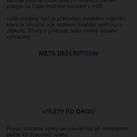
taxu se platí na místě, přímo v hotelech. Během
pobytu na Capri možnost koupání v moři.
Výše uvedený text je překladem polského originálu,
který je závazný a je nedílnou součástí smlouvy o
zájezdu. Chyby v překladu nebo změny obsahu
vyhrazeny.
META DESCRIPTION
VÝLETY PO OKOLÍ
Pozor! Volitelné výlety se uskutečňují při minimálním
počtu 42 účastníků výletu.