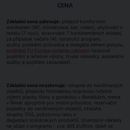
CENA
Základní cena zahrnuje:
přejezd komfortním
autokarem (WC, klimatizace, bar, video), ubytování v
hotelu (7 nocí), stravování: 7 kontinentálních snídaní,
za příplatek večeře (4), turistický program,
služby polského průvodce a delegáta během pobytu,
pojištění TU Europa varianta základní
(úrazové
pojištění a léčebné výlohy, trvalé následky, asistenční
služby a pojištění zavazadel).
Základní cena nezahrnuje:
vstupné do navštívených
objektů, přejezdy hromadnou dopravou (včetně
výletní plavby čluny a gondolou v Benátkách, metra
v Římě) spropitné pro místní průvodce, rezervační
poplatky do navštívených objektů, obsluha
skupiny TGS, pobytovou taxu a
degustaci toskánských produktů. Orientační náklady
na účast v programu - cca 365 EUR/os. (platí se