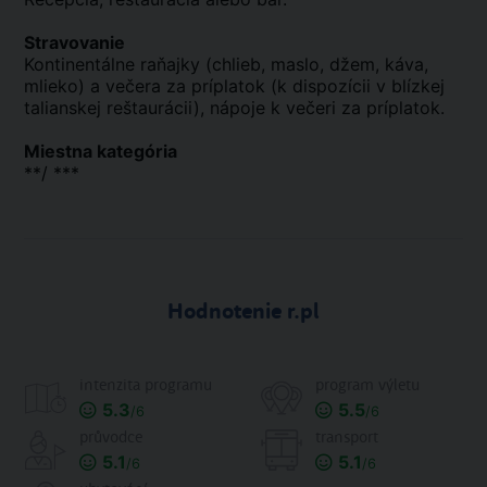
Stravovanie
Kontinentálne raňajky (chlieb, maslo, džem, káva,
mlieko) a večera za príplatok (k dispozícii v blízkej
talianskej reštaurácii), nápoje k večeri za príplatok.
Miestna kategória
**/ ***
Hodnotenie r.pl
intenzita programu
program výletu
5.3
5.5
/6
/6
průvodce
transport
5.1
5.1
/6
/6