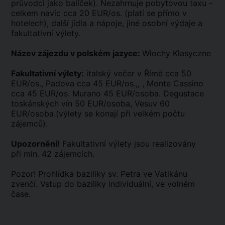
průvodci jako balíček). Nezahrnuje pobytovou taxu -
celkem navíc cca 20 EUR/os. (platí se přímo v
hotelech), další jídla a nápoje, jiné osobní výdaje a
fakultativní výlety.
Název zájezdu v polském jazyce:
Włochy Klasyczne
Fakultativní výlety:
italský večer v Římě cca 50
EUR/os., Padova cca 45 EUR/os.,, , Monte Cassino
cca 45 EUR/os. Murano 45 EUR/osoba. Degustace
toskánských vín 50 EUR/osoba, Vesuv 60
EUR/osoba.(výlety se konají při velkém počtu
zájemců).
Upozornění!
Fakultativní výlety jsou realizovány
při min. 42 zájemcích.
Pozor! Prohlídka baziliky sv. Petra ve Vatikánu
zvenčí. Vstup do baziliky individuální, ve volném
čase.