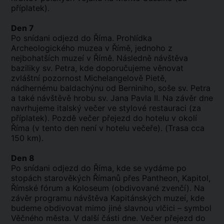
příplatek).
Den 7
Po snídani odjezd do Říma. Prohlídka
Archeologického muzea v Římě, jednoho z
nejbohatších muzeí v Římě. Následně návštěva
baziliky sv. Petra, kde doporučujeme věnovat
zvláštní pozornost Michelangelově Pietě,
nádhernému baldachýnu od Berniniho, soše sv. Petra
a také návštěvě hrobu sv. Jana Pavla II. Na závěr dne
navrhujeme italský večer ve stylové restauraci (za
příplatek). Pozdě večer přejezd do hotelu v okolí
Říma (v tento den není v hotelu večeře). (Trasa cca
150 km).
Den 8
Po snídani odjezd do Říma, kde se vydáme po
stopách starověkých Římanů přes Pantheon, Kapitol,
Římské fórum a Koloseum (obdivované zvenčí). Na
závěr programu návštěva Kapitánských muzeí, kde
budeme obdivovat mimo jiné slavnou vlčici – symbol
Věčného města. V další části dne. Večer přejezd do