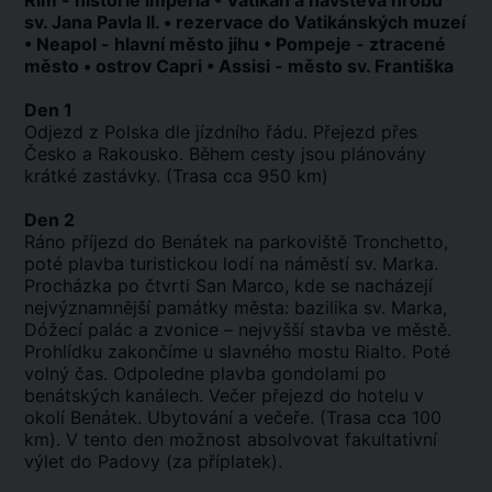
Řím - historie Impéria • Vatikán a návštěva hrobu
sv. Jana Pavla II. • rezervace do Vatikánských muzeí
• Neapol - hlavní město jihu • Pompeje - ztracené
město • ostrov Capri • Assisi - město sv. Františka
Den 1
Odjezd z Polska dle jízdního řádu. Přejezd přes
Česko a Rakousko. Během cesty jsou plánovány
krátké zastávky. (Trasa cca 950 km)
Den 2
Ráno příjezd do Benátek na parkoviště Tronchetto,
poté plavba turistickou lodí na náměstí sv. Marka.
Procházka po čtvrti San Marco, kde se nacházejí
nejvýznamnější památky města: bazilika sv. Marka,
Dóžecí palác a zvonice – nejvyšší stavba ve městě.
Prohlídku zakončíme u slavného mostu Rialto. Poté
volný čas. Odpoledne plavba gondolami po
benátských kanálech. Večer přejezd do hotelu v
okolí Benátek. Ubytování a večeře. (Trasa cca 100
km). V tento den možnost absolvovat fakultativní
výlet do Padovy (za příplatek).