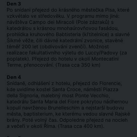
Den 3
Po snídani přejezd do krásného městečka Pisa, které
vzkvétalo ve středověku. V programu mimo jiné:
návštěva Campo dei Miracoli (Pole zázraků) s
katedrálou s krásnou mnohaúrovňovou fasádou,
prohlídka kruhového Babtisteria (křtitelnice) a slavné
Šikmé věže, čili dávné katedrální zvonice, stavěné
téměř 200 let (obdivování zvenčí). Možnost
realizace fakultativního výletu do Luccy/Padovy (za
poplatek). Přejezd do hotelu v okolí Montecatini
Terme, přenocování. (Trasa cca 350 km)
Den 4
Snídaně, odhlášení z hotelu, přejezd do Florencie,
kde uvidíme kostel Santa Croce, náměstí Piazza
della Signoria, malebný most Ponte Vecchio,
katedrálu Santa Maria del Fiore pokrytou nádhernou
kopulí navrženou Brunelleschim a nejstarší budovu
města, baptisterium, ke kterému vedou slavné Rajské
brány. Poté volný čas. Odpoledne přejezd na nocleh
a večeři v okolí Říma. (Trasa cca 400 km).