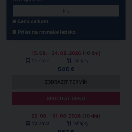
2
Cena celkom
Prílet na rovnake letisko
15. 08. - 24. 08. 2026 (10 dní)
Varšava
raňajky
546 €
ZOBRAZIT TERMÍN
SPOČÍTAŤ CENU
22. 08. - 31. 08. 2026 (10 dní)
Varšava
raňajky