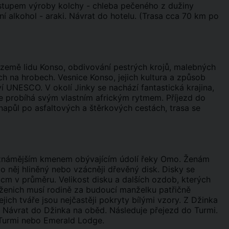
ostupem výroby kolchy - chleba pečeného z dužiny
 alkohol - araki. Návrat do hotelu. (Trasa cca 70 km po
 země lidu Konso, obdivování pestrých krojů, malebných
h na hrobech. Vesnice Konso, jejich kultura a způsob
UNESCO. V okolí Jinky se nachází fantastická krajina,
še probíhá svým vlastním africkým rytmem. Příjezd do
napůl po asfaltových a štěrkových cestách, trasa se
ejznámějším kmenem obývajícím údolí řeky Omo. Ženám
do něj hliněný nebo vzácněji dřevěný disk. Disky se
 cm v průměru. Velikost disku a dalších ozdob, kterých
u (ženich musí rodině za budoucí manželku patřičně
ejich tváře jsou nejčastěji pokryty bílými vzory. Z Džinka
y. Návrat do Džinka na oběd. Následuje přejezd do Turmi.
 Turmi nebo Emerald Lodge.