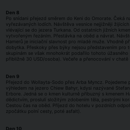
Den 8
Po snídani přejezd směrem do Keni do Omorate. Čeká n
vyřezávaných lodích. Návštěva vesnice nejjižněji žijící
vlévající se do jezera Turkana. Od ostatních jižních kme
vytvořeným řezáním. Přestávka na oběd a návrat. Návšt
Hamerů je iniciační slavnost pro mladé muže. Vhodně př
dobytka. Přeskoky přes býky nejsou představením pro tur
skupinám se však mnohokrát podařilo tohoto úžasného o
přibližně 30 USD/osoba). Večeře a přenocování v chatě 
Den 9
Přejezd do Wollayta-Sodo přes Arba Myncz. Pojedeme p
výhledem na jezero Chiew Bahyr, kdysi nazývané Stefa
Erbore. Jedná se o kmen kulturně příbuzný s kmenem H
dědictvím, proslulí složitým zdobením těla, pestrými korá
Cestou čas na oběd. Příjezd do hotelu v pozdních odpol
zpočátku polní cesty, poté asfalt).
Den 10