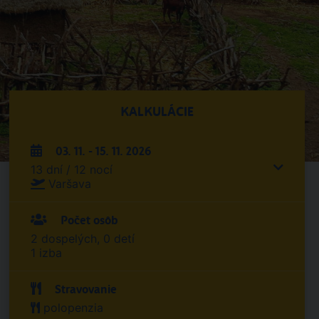
KALKULÁCIE
03. 11. - 15. 11. 2026
13 dní / 12 nocí
Varšava
Počet osôb
2 dospelých, 0 detí
1 izba
Stravovanie
polopenzia