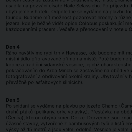
usadila na pozvání císaře Haile Selassieho. Po příjezd
ubytujeme v hotelu. Odpoledne se vydáme na plavbu lod
faunou. Budeme mít možnost pozorovat hrochy a různé 
jezera, kde je běžné vidět opice Colobus poskakující me
každodenními pracemi. Večeře a přenocování v hotelu O
Den 4
Ráno navštívíme rybí trh v Hawasse, kde budeme mít m
místní jídlo připravované přímo na místě. Poté budeme
kopce a tradiční sidamské vesnice, jejichž charakterist
pokračováním do Arba Minch se zastavíme na oběd ve W
fotografování a obdivování okolní krajiny. Ubytování v
převážně po asfaltových silnicích).
Den 5
Po snídani se vydáme na plavbu po jezeře Chamo (Čamo
druhů ptáků (pelikány, orly, volavky,). Přestávka na o
(Čenča), kterou obývá kmen Dorze. Dorzeové jsou známí
úžasné stavby, vytvořené z bambusových tyčí a listů e
výšky až 15 metrů a jsou velmi odolné. Vesnice je velmi 