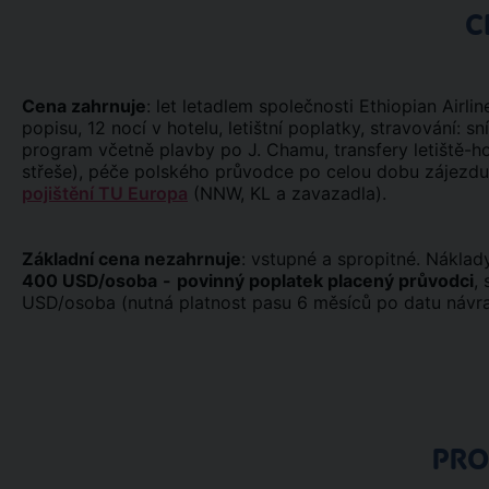
C
Cena zahrnuje
: let letadlem společnosti Ethiopian Airli
popisu, 12 nocí v hotelu, letištní poplatky, stravování: s
program včetně plavby po J. Chamu, transfery letiště-ho
střeše), péče polského průvodce po celou dobu zájezdu,
pojištění TU Europa
(NNW, KL a zavazadla).
Základní cena nezahrnuje
: vstupné a spropitné. Nákla
400 USD/osoba
-
povinný poplatek placený průvodci
,
USD/osoba (nutná platnost pasu 6 měsíců po datu návra
PR