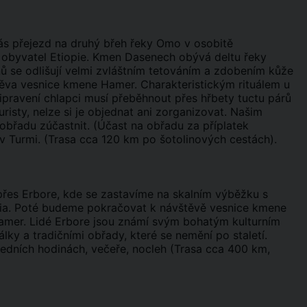
ás přejezd na druhý břeh řeky Omo v osobitě
ch obyvatel Etiopie. Kmen Dasenech obývá deltu řeky
nů se odlišují velmi zvláštním tetováním a zdobením kůže
ěva vesnice kmene Hamer. Charakteristickým rituálem u
ipravení chlapci musí přeběhnout přes hřbety tuctu párů
isty, nelze si je objednat ani zorganizovat. Našim
břadu zúčastnit. (Účast na obřadu za příplatek
v Turmi. (Trasa cca 120 km po šotolinových cestách).
řes Erbore, kde se zastavíme na skalním výběžku s
nia. Poté budeme pokračovat k návštěvě vesnice kmene
amer. Lidé Erbore jsou známí svým bohatým kulturním
lky a tradičními obřady, které se nemění po staletí.
edních hodinách, večeře, nocleh (Trasa cca 400 km,