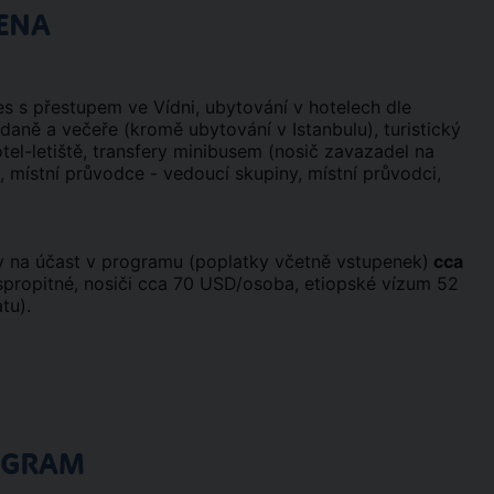
ENA
nes s přestupem ve Vídni, ubytování v hotelech dle
nídaně a večeře (kromě ubytování v Istanbulu), turistický
tel-letiště, transfery minibusem (nosič zavazadel na
 místní průvodce - vedoucí skupiny, místní průvodci,
dy na účast v programu (poplatky včetně vstupenek)
cca
 spropitné, nosiči cca 70 USD/osoba, etiopské vízum 52
tu).
OGRAM