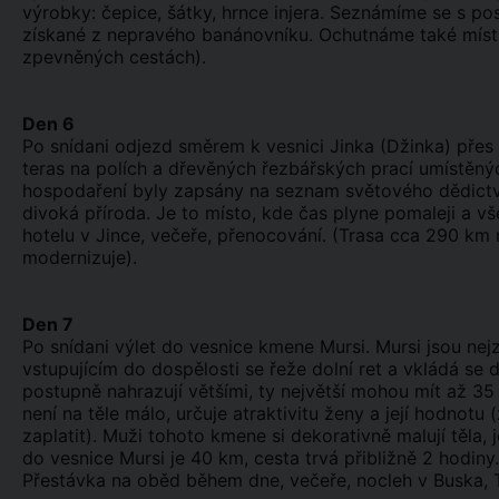
výrobky: čepice, šátky, hrnce injera. Seznámíme se s p
získané z nepravého banánovníku. Ochutnáme také místní
zpevněných cestách).
Den 6
Po snídani odjezd směrem k vesnici Jinka (Džinka) přes
teras na polích a dřevěných řezbářských prací umístěnýc
hospodaření byly zapsány na seznam světového dědictví 
divoká příroda. Je to místo, kde čas plyne pomaleji a v
hotelu v Jince, večeře, přenocování. (Trasa cca 290 km 
modernizuje).
Den 7
Po snídani výlet do vesnice kmene Mursi. Mursi jsou n
vstupujícím do dospělosti se řeže dolní ret a vkládá se 
postupně nahrazují většími, ty největší mohou mít až 35
není na těle málo, určuje atraktivitu ženy a její hodnot
zaplatit). Muži tohoto kmene si dekorativně malují těla, j
do vesnice Mursi je 40 km, cesta trvá přibližně 2 hodin
Přestávka na oběd během dne, večeře, nocleh v Buska,