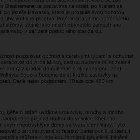
u do Shashemene se zastavíme na oběd, po kterém se
í po jezeře Hawassa, které je proslulé svou bohatou
druhy vodního ptactva. Poté se projdeme podél břehu
zi stromy, stejně jako místní obyvatele zaměstnané
asis nebo v zařízení podobného standardu.
ožnost pozorovat obchod s čerstvými rybami a ochutnat
 pokračovat do Arba Minch, cestou budeme míjet zelené
ické domy zapadají do malebné krajiny regionu. Před
ollayta Sodo a budeme dělat krátké zastávky na
 hotelu Derik nebo podobném. (Trasa cca 450 km
), během safari uvidíme krokodýly, hrochy a mnoho
běd. Odpoledne přejezd do hor do vesnice Chencha
 svými neobvyklými domy ve tvaru sloní hlavy. Tyto
nsetového stromu zvaného falešný banánovník, dosahují
pestrá a můžete si zde koupit místní bavlněné, hliněné