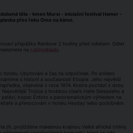
dobená těla - kmen Mursi - iniciační festival Hamer -
 plavba přes řeku Omo na kánoi.
avovací přepážky Rainbow 2 hodiny před odletem. Odlet
y naleznete na
r.pl/rozklady
.
do hotelu. Ubytování a čas na odpočinek. Po snídani
ámíme s historií a současností Etiopie. Jeho největší
. prapředka, objevená v roce 1974. Kostra pochází z doby
 Nejsvětější Trojice s hrobkou císaře Haile Selassieho a
m paláci, kopec Entoto s panoramatickým výhledem na
večeře a přenocování v hotelu Heyday nebo podobném.
jih, projíždíme malebnou krajinou Velké africké trhliny.
řítomností rastafariánské komunity, která se zde