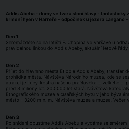
Addis Abeba - domy ve tvaru sloní hlavy - fantasticky z
krmení hyen v Harreře - odpočinek u jezera Langano -
Den 1
Shromážděte se na letišti F. Chopina ve Varšavě u odb
pravidelnou linkou do Addis Abeby, aktuální letové řád
Den 2
Přílet do hlavního města Etiopie Addis Abeby, transfer 
prohlídka města. Návštěva Národního muzea, kde se sezn
atrakcí je Lucy, kostra našeho pračlověka.... velkého ..
před 3 miliony let. 200 000 let stará. Návštěva katedrály
Etnografického muzea a císařských bytů v jeho bývalé
město - 3200 m n. m. Návštěva muzea a muzea. Večer 
Den 3
Po snídani opustíme Addis Abebu a vydáme se směrem na 
Během cesty se zastavíme v Shashemene, místě známém p