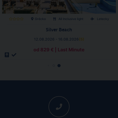
Grécko
All Inclusive light
Letecky
Silver Beach
12.08.2026 - 16.08.2026
(
5
)
od 829 € | Last Minute