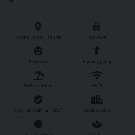
Grécko - Kréta - Chania
Pobytové
Bestseller
Rodinný pokoj
Pláž do 100 m
Wi-Fi
Figloklub Polští animátoři
V/blízko centra
Tenisové hřiště
Wellness