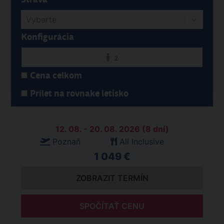
Vyberte
Konfigurácia
2
Cena celkom
Prílet na rovnake letisko
12. 08. - 20. 08. 2026 (8 dní)
Poznaň
All Inclusive
1 049 €
ZOBRAZIT TERMÍN
SPOČÍTAŤ CENU