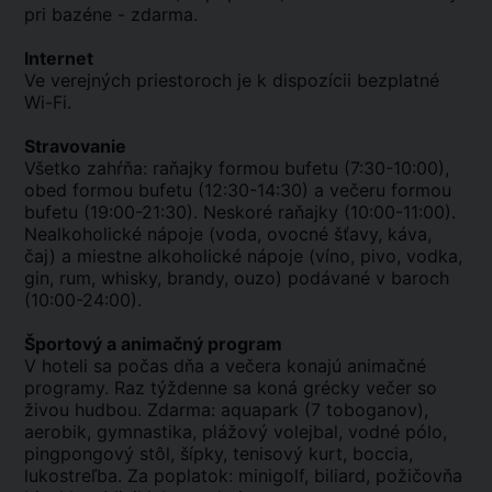
pri bazéne - zdarma.
Internet
Ve verejných priestoroch je k dispozícii bezplatné
Wi-Fi.
Stravovanie
Všetko zahŕňa: raňajky formou bufetu (7:30-10:00),
obed formou bufetu (12:30-14:30) a večeru formou
bufetu (19:00-21:30). Neskoré raňajky (10:00-11:00).
Nealkoholické nápoje (voda, ovocné šťavy, káva,
čaj) a miestne alkoholické nápoje (víno, pivo, vodka,
gin, rum, whisky, brandy, ouzo) podávané v baroch
(10:00-24:00).
Športový a animačný program
V hoteli sa počas dňa a večera konajú animačné
programy. Raz týždenne sa koná grécky večer so
živou hudbou. Zdarma: aquapark (7 toboganov),
aerobik, gymnastika, plážový volejbal, vodné pólo,
pingpongový stôl, šípky, tenisový kurt, boccia,
lukostreľba. Za poplatok: minigolf, biliard, požičovňa