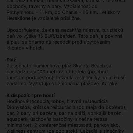
nachádza v malej dedinke Skaleta, kde sú v blízkosti
obchody, taverny a bary. Vzdialenosť od
Rethymnonu - 11 km, od Chanie - 65 km. Letisko v
Heraklione je vzdialené približne.
Upozorňujeme, že cena nezahŕňa miestnu turistickú
daň vo výške 15 EUR/izba/deň. Táto daň je povinná
a platí sa priamo na recepcii pred ubytovaním
klientov v hoteli.
Pláž
Piesočnato-kamienková pláž Skaleta Beach sa
nachádza asi 100 metrov od hotela (prechod
tunelom pod cestou). Ležadlá a slnečníky na pláži sú
zadarmo. Vyžaduje sa záloha na plážové uteráky.
K dispozícii pre hostí
Hodinová recepcia, lobby, hlavná reštaurácia
Dionyssos, krétska reštaurácia (od mája do októbra),
bar, 2 bary pri bazéne, bar na pláži, vonkajší bazén,
aquapark, úschovňa batožiny, slnečná terasa,
minimarket, 2 konferenčné miestnosti, parkovisko,
wellness centrum (za poplatok). Ležadlá a slnečníky