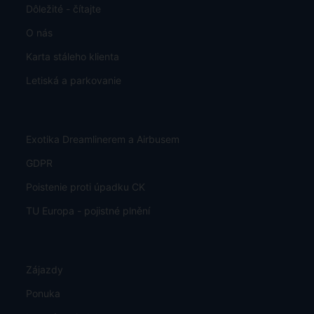
Dôležité - čítajte
O nás
Karta stáleho klienta
Letiská a parkovanie
Exotika Dreamlinerem a Airbusem
GDPR
Poistenie proti úpadku CK
TU Europa - pojistné plnění
Zájazdy
Ponuka