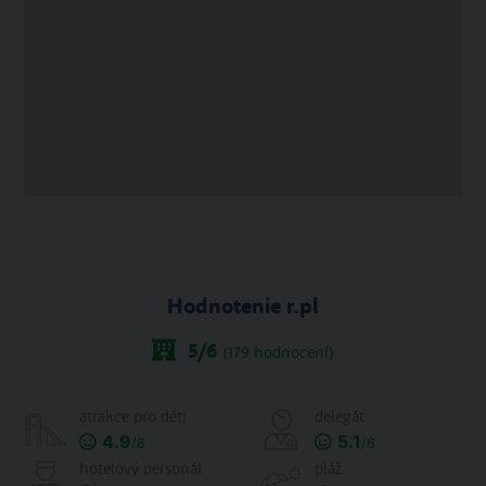
Hodnotenie r.pl
5
/6
(
179
hodnocení)
atrakce pro děti
delegát
4.9
5.1
/6
/6
hotelový personál
pláž