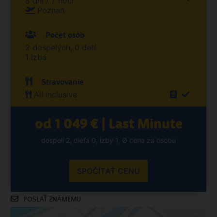
8 dní / 7 nocí
Poznaň
Počet osôb
2 dospelých, 0 detí
1 izba
Stravovanie
All Inclusive
od 1 049 € | Last Minute
dospelí 2, dieťa 0, izby 1, Ø cena za osobu
SPOČÍTAŤ CENU
POSLAŤ ZNÁMEMU