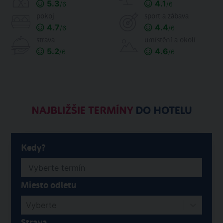
5.3
4.1
/6
/6
pokoj
sport a zábava
4.7
4.4
/6
/6
strava
umístění a okolí
5.2
4.6
/6
/6
NAJBLIŽŠIE TERMÍNY
DO HOTELU
Kedy?
Miesto odletu
Vyberte
Strava