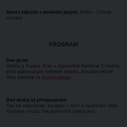
Název zájezdu v polském jazyce:
Kreta - Chania -
wczasy
PROGRAM
Den první
Odlety z Polska. Sraz u stanoviště Rainbow 2 hodiny
před plánovaným odletem letadla. Aktuální letové
řády sledujte na
R.pl/rozklady
.
Den druhý až předposlední
Čas na odpočinek, koupání v moři a opalování nebo
možnost využití fakultativních výletů atd.