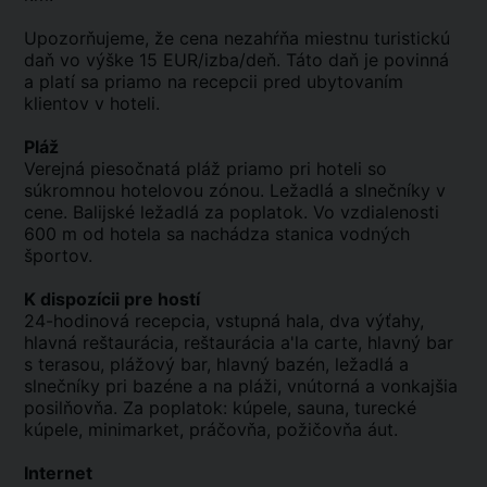
Upozorňujeme, že cena nezahŕňa miestnu turistickú
daň vo výške 15 EUR/izba/deň. Táto daň je povinná
a platí sa priamo na recepcii pred ubytovaním
klientov v hoteli.
Pláž
Verejná piesočnatá pláž priamo pri hoteli so
súkromnou hotelovou zónou. Ležadlá a slnečníky v
cene. Balijské ležadlá za poplatok. Vo vzdialenosti
600 m od hotela sa nachádza stanica vodných
športov.
K dispozícii pre hostí
24-hodinová recepcia, vstupná hala, dva výťahy,
hlavná reštaurácia, reštaurácia a'la carte, hlavný bar
s terasou, plážový bar, hlavný bazén, ležadlá a
slnečníky pri bazéne a na pláži, vnútorná a vonkajšia
posilňovňa. Za poplatok: kúpele, sauna, turecké
kúpele, minimarket, práčovňa, požičovňa áut.
Internet