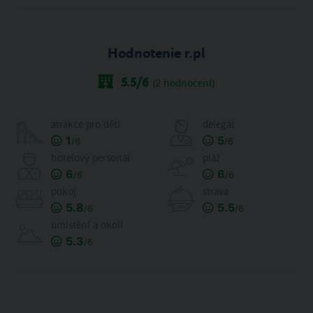
Hodnotenie r.pl
5.5
/6
(
2
hodnocení)
atrakce pro děti
delegát
1
5
/6
/6
hotelový personál
pláž
6
6
/6
/6
pokoj
strava
5.8
5.5
/6
/6
umístění a okolí
5.3
/6