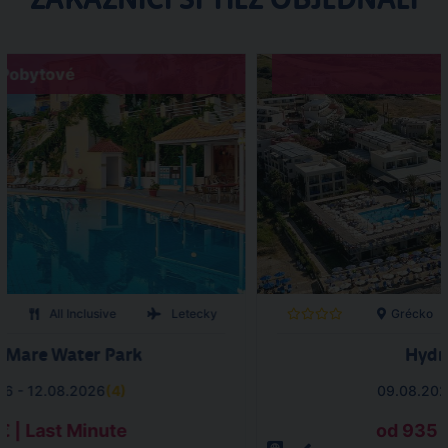
Pobytové
All Inclusive
Letecky
Grécko
 Mare Water Park
Hydr
26 - 12.08.2026
(
4
)
09.08.202
€ | Last Minute
od 935 €