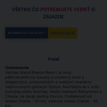
VŠETKO ČO
POTREBUJETE VEDIEŤ
O
ZÁJAZDE
KALKULÁCIE
INFORMÁCIE O ZÁJAZDE
Hotel
Umiestnenie
Ventale Island Breeze Resort je nový
päťhviezdičkový luxusný a moderný hotel s
elegantnými, priestrannými a svetlými interiérmi
inšpirovanými gréckym štýlom. Nachádza sa v srdci
pokojnej pláže Kournas, medzi mestami Rethymnon a
Chania, na okraji dediny Kavros. Vzdialenosť od
letiska Chania - 50 km, centrum mesta Chania - 45
km.