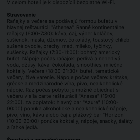
V celom hoteli je k dispozícii bezplatné Wi-Fi.
Stravovanie
Raňajky a večere sa podávajú formou bufetu v
hlavnej reštaurácii "Athenea". Ranné kontinentálne
raňajky (6:00-7:30): káva, čaj, výber koláčov,
sušienok, masla, džemov, čokolády, toastový chlieb,
sušené ovocie, orechy, med, mlieko, tyčinky,
sušienky. Raňajky (7:30-11:00): bohatý americký
bufet. Nápoje počas raňajok: perlivá a neperlivá
voda, džúsy, káva, čokoláda, smoothies, mliečne
koktaily. Večera (18:30-21:30): bufet, tematické
večery, živé varenie. Nápoje počas večere: krétske,
grécke a medzinárodné vína, pivo, nealkoholické
nápoje. Raz počas pobytu je možné objednať si
večeru v a'la carte reštaurácii "Anassa" (19:00-
22:00). za poplatok: hlavný bar "Azure" (10:00-
00:00) ponúka alkoholické a nealkoholické nápoje,
pivo, víno, kávu alebo čaj a plážový bar "Horizon"
(10:00-23:00) ponúka koktaily, nápoje, snacky, šaláty
a ľahké jedlá.
Športový a animačný program