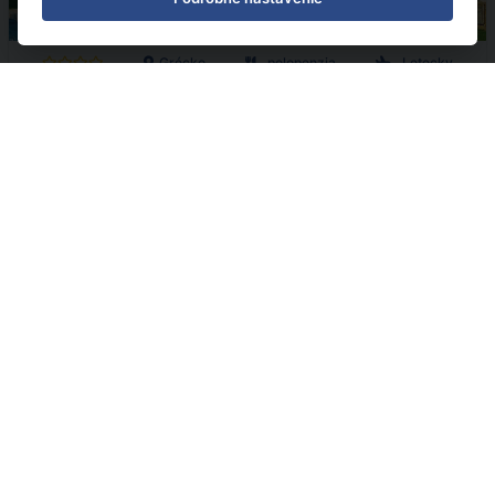
Grécko
polopenzia
Letecky
High Beach White
09.08.2026 - 12.08.2026
(
4
)
od 1 574 € | zľava 18%