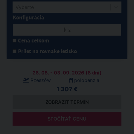
Vyberte
Konfigurácia
2
Cena celkom
Prílet na rovnake letisko
26. 08. - 03. 09. 2026 (8 dní)
Rzeszów
polopenzia
1 307 €
ZOBRAZIT TERMÍN
SPOČÍTAŤ CENU