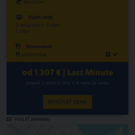
Rzeszów
Počet osôb
2 dospelých, 0 detí
1 izba
Stravovanie
polopenzia
od 1 307 € | Last Minute
dospelí 2, dieťa 0, izby 1, Ø cena za osobu
SPOČÍTAŤ CENU
POSLAŤ ZNÁMEMU