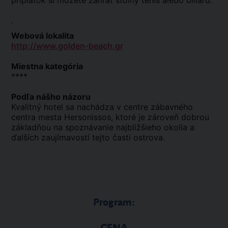
príplatok si môžete zahrať stolný tenis alebo biliard.
.
Webová lokalita
http://www.golden-beach.gr
Miestna kategória
****
Podľa nášho názoru
Kvalitný hotel sa nachádza v centre zábavného
centra mesta Hersonissos, ktoré je zároveň dobrou
základňou na spoznávanie najbližšieho okolia a
ďalších zaujímavostí tejto časti ostrova.
Program: