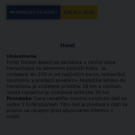
KALKULÁCIE
INFORMÁCIE O ZÁJAZDE
Hotel
Umiestnenie
Hotel Golden Beach sa nachádza v centre obce
Hersonissos na severnom pobreží Kréty. Je
vzdialený len 200 m od najživších barov, reštaurácií,
obchodov a predajní suvenírov. Najbližšie letisko do
Heraklionu je vzdialené približne 28 km a centrum
mesta Heraklion je vzdialené približne 30 km.
Poznámka:
Cena nezahŕňa miestnu turistickú daň vo
výške 3 EUR/izba/deň. Táto daň je povinná a platí sa
priamo na recepcii pred ubytovaním klientov v
hoteli.
.