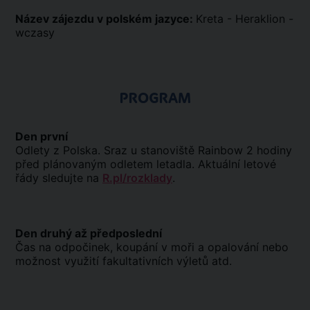
Název zájezdu v polském jazyce:
Kreta - Heraklion -
wczasy
PROGRAM
Den první
Odlety z Polska. Sraz u stanoviště Rainbow 2 hodiny
před plánovaným odletem letadla. Aktuální letové
řády sledujte na
R.pl/rozklady
.
Den druhý až předposlední
Čas na odpočinek, koupání v moři a opalování nebo
možnost využití fakultativních výletů atd.