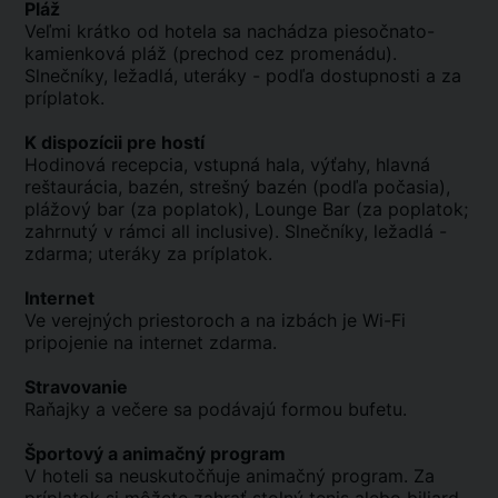
Pláž
Veľmi krátko od hotela sa nachádza piesočnato-
kamienková pláž (prechod cez promenádu).
Slnečníky, ležadlá, uteráky - podľa dostupnosti a za
príplatok.
K dispozícii pre hostí
Hodinová recepcia, vstupná hala, výťahy, hlavná
reštaurácia, bazén, strešný bazén (podľa počasia),
plážový bar (za poplatok), Lounge Bar (za poplatok;
zahrnutý v rámci all inclusive). Slnečníky, ležadlá -
zdarma; uteráky za príplatok.
Internet
Ve verejných priestoroch a na izbách je Wi-Fi
pripojenie na internet zdarma.
Stravovanie
Raňajky a večere sa podávajú formou bufetu.
Športový a animačný program
V hoteli sa neuskutočňuje animačný program. Za