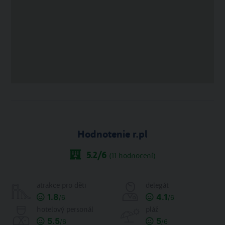
Hodnotenie r.pl
5.2
/6
(
11
hodnocení)
atrakce pro děti
delegát
1.8
4.1
/6
/6
hotelový personál
pláž
5.5
5
/6
/6