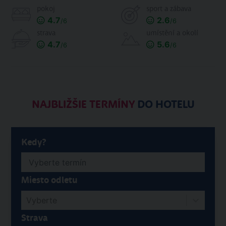
pokoj
sport a zábava
4.7
2.6
/6
/6
strava
umístění a okolí
4.7
5.6
/6
/6
NAJBLIŽŠIE TERMÍNY
DO HOTELU
Kedy?
Miesto odletu
Vyberte
Strava