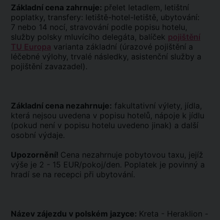
Základní cena zahrnuje:
přelet letadlem, letištní
poplatky, transfery: letiště-hotel-letiště, ubytování:
7 nebo 14 nocí, stravování podle popisu hotelu,
služby polsky mluvícího delegáta, balíček
pojištění
TU Europa
varianta základní (úrazové pojištění a
léčebné výlohy, trvalé následky, asistenční služby a
pojištění zavazadel).
Základní cena nezahrnuje:
fakultativní výlety, jídla,
která nejsou uvedena v popisu hotelů, nápoje k jídlu
(pokud není v popisu hotelu uvedeno jinak) a další
osobní výdaje.
Upozornění!
Cena nezahrnuje pobytovou taxu, jejíž
výše je 2 - 15 EUR/pokoj/den. Poplatek je povinný a
hradí se na recepci při ubytování.
Název zájezdu v polském jazyce:
Kreta - Heraklion -