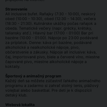
Stravovanie
All inclusive bufet. Raňajky (7:30 - 10:00), neskorý
obed (10:00 - 10:30), obed (12:30 - 14:30), večera
(18:30 - 21:30). Kulinárske ukážky počas raňajok a
obeda. Tematické večery (napr. grécky, krétsky,
taliansky atď.). Hlavný bar (17:00 - 01:00) Bar pri
bazéne (10:00 - 01:00). Nápoje po 23:00 podávané
za príplatok. Denne: káva pri bazéne, podávané
alkoholické a nealkoholické nápoje, pivo,
občerstvenie a zákusky. Nápoje all inclusive: káva,
čaj, importované pivo, biele a červené víno, miestne
čapované pivo, miestne alkoholické nápoje a
koktaily.
Športový a animačný program
Každý deň sa môžete zúčastniť ľahkého animačného
programu a zadarmo si zahrať stolný tenis, plážový
volejbal alebo basketbal. Pre deti je k dispozícii
detský klub.
Webová lokalita