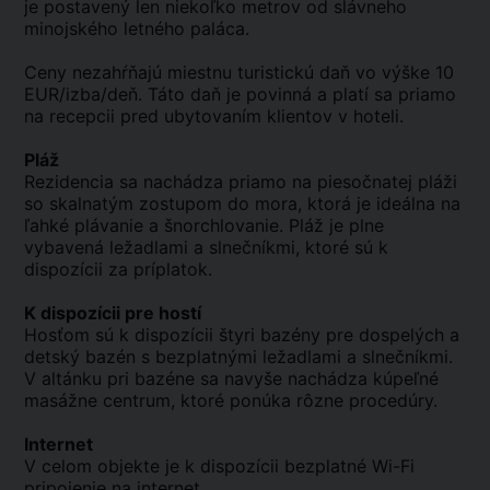
je postavený len niekoľko metrov od slávneho
minojského letného paláca.
Ceny nezahŕňajú miestnu turistickú daň vo výške 10
EUR/izba/deň. Táto daň je povinná a platí sa priamo
na recepcii pred ubytovaním klientov v hoteli.
Pláž
Rezidencia sa nachádza priamo na piesočnatej pláži
so skalnatým zostupom do mora, ktorá je ideálna na
ľahké plávanie a šnorchlovanie. Pláž je plne
vybavená ležadlami a slnečníkmi, ktoré sú k
dispozícii za príplatok.
K dispozícii pre hostí
Hosťom sú k dispozícii štyri bazény pre dospelých a
detský bazén s bezplatnými ležadlami a slnečníkmi.
V altánku pri bazéne sa navyše nachádza kúpeľné
masážne centrum, ktoré ponúka rôzne procedúry.
Internet
V celom objekte je k dispozícii bezplatné Wi-Fi
pripojenie na internet.