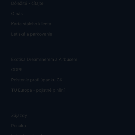
Dôležité - čítajte
O nás
Karta stáleho klienta
Letiská a parkovanie
Exotika Dreamlinerem a Airbusem
GDPR
Poistenie proti úpadku CK
TU Europa - pojistné plnění
Zájazdy
Ponuka