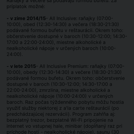
Raňajky a večere sa podávajú formou bufetu. Za
príplatok možné:
- v zime 2014/15
- All Inclusive: raňajky (07:00-
10:00), obed (12:30-14:30) a večera (18:30-21:30)
podávané formou bufetu v reštaurácii. Okrem toho:
občerstvenie dostupné v baroch (10:30-12:00; 14:30-
17:00 a 22:00-24:00), miestne alkoholické a
nealkoholické nápoje v určených baroch (10:00-
24:00).
- v lete 2015
- All Inclusive Premium: raňajky (07:00-
10:00), obedy (12:30-14:30) a večere (18:30-21:30)
podávané formou bufetu. Okrem toho: občerstvenie
dostupné v baroch (10:30-12:00; 14:30-17:00 a
22:00-24:00), zmrzlina, miestne alkoholické a
nealkoholické nápoje (10:00-24:00) v určených
baroch. Raz počas týždenného pobytu môžu hostia
využiť služby niektorej z a'la carte reštaurácií (po
predchádzajúcej rezervácii). Program zahŕňa aj:
bezplatný trezor, bezplatné Wi-Fi pripojenie na
internet vo vstupnej hale, minibar (dopĺňaný raz pri
príchode hostí - nealkoholické nápoje), saunu (30