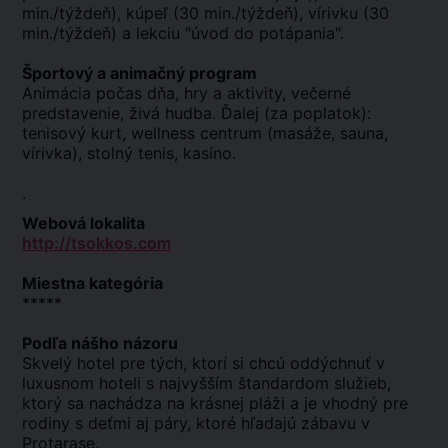
min./týždeň), kúpeľ (30 min./týždeň), vírivku (30
min./týždeň) a lekciu "úvod do potápania".
Športový a animačný program
Animácia počas dňa, hry a aktivity, večerné
predstavenie, živá hudba. Ďalej (za poplatok):
tenisový kurt, wellness centrum (masáže, sauna,
vírivka), stolný tenis, kasíno.
.
Webová lokalita
http://tsokkos.com
Miestna kategória
*****
Podľa nášho názoru
Skvelý hotel pre tých, ktorí si chcú oddýchnuť v
luxusnom hoteli s najvyšším štandardom služieb,
ktorý sa nachádza na krásnej pláži a je vhodný pre
rodiny s deťmi aj páry, ktoré hľadajú zábavu v
Protarase.