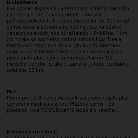
Umiestnenie
Exkluzívne ubytovanie v Protarase, ktoré je súčasťou
cyperskej siete Tsokkos Hotels. Luxusný
päťhviezdičkový hotel sa nachádza len asi 100 m od
centra obce a promenády, kde nájdete množstvo
zábavných aktivít, ako aj reštaurácií. Približne. 1 km
od hotela sa nachádza známa zátoka Figs Tree a
mesto Ayia Napa cca 10 km (dostupné miestnou
dopravou). V blízkosti hotela sa nachádza krásna
piesočnatá pláž ocenená modrou vlajkou. Od
medzinárodného letiska v Larnake je hotel vzdialený
približne 50 km.
.
Pláž
Prímo pri hoteli sa nachádza krásna piesočnatá pláž
označená modrou vlajkou. Plážový servis - za
poplatok (cca 7,5 EUR/deň/2 ležadlá a slnečník).
.
K dispozícii pre hostí
24-hodinová recepcia, izbová služba, biznis centrum