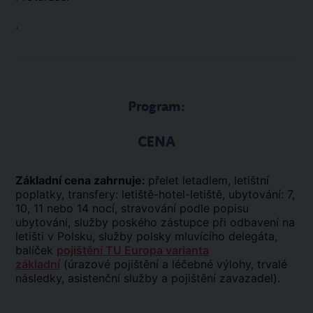
.
Program:
CENA
Základní cena zahrnuje:
přelet letadlem, letištní
poplatky, transfery: letiště-hotel-letiště, ubytování: 7,
10, 11 nebo 14 nocí, stravování podle popisu
ubytování, služby poského zástupce při odbavení na
letišti v Polsku, služby polsky mluvícího delegáta,
balíček
pojištění TU Europa varianta
základní
(úrazové pojištění a léčebné výlohy, trvalé
následky, asistenční služby a pojištění zavazadel).