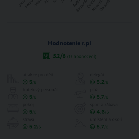
Hodnotenie r.pl
5.2
/6
(
13
hodnocení)
atrakce pro děti
delegát
5
5.2
/6
/6
hotelový personál
pláž
5
5.7
/6
/6
pokoj
sport a zábava
5
4.6
/6
/6
strava
umístění a okolí
5.2
5.7
/6
/6