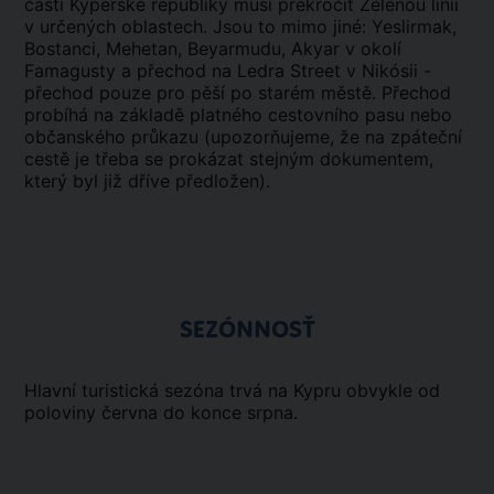
částí Kyperské republiky musí překročit Zelenou linii
v určených oblastech. Jsou to mimo jiné: Yeslirmak,
Bostanci, Mehetan, Beyarmudu, Akyar v okolí
Famagusty a přechod na Ledra Street v Nikósii -
přechod pouze pro pěší po starém městě. Přechod
probíhá na základě platného cestovního pasu nebo
občanského průkazu (upozorňujeme, že na zpáteční
cestě je třeba se prokázat stejným dokumentem,
který byl již dříve předložen).
SEZÓNNOSŤ
Hlavní turistická sezóna trvá na Kypru obvykle od
poloviny června do konce srpna.