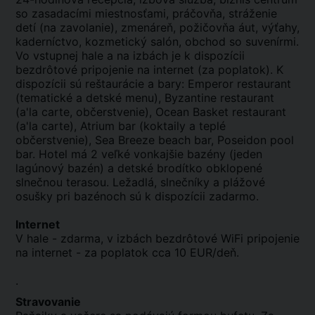
so zasadacími miestnosťami, práčovňa, stráženie
detí (na zavolanie), zmenáreň, požičovňa áut, výťahy,
kaderníctvo, kozmetický salón, obchod so suvenírmi.
Vo vstupnej hale a na izbách je k dispozícii
bezdrôtové pripojenie na internet (za poplatok). K
dispozícii sú reštaurácie a bary: Emperor restaurant
(tematické a detské menu), Byzantine restaurant
(a'la carte, občerstvenie), Ocean Basket restaurant
(a'la carte), Atrium bar (koktaily a teplé
občerstvenie), Sea Breeze beach bar, Poseidon pool
bar. Hotel má 2 veľké vonkajšie bazény (jeden
lagúnový bazén) a detské brodítko obklopené
slnečnou terasou. Ležadlá, slnečníky a plážové
osušky pri bazénoch sú k dispozícii zadarmo.
Internet
V hale - zdarma, v izbách bezdrôtové WiFi pripojenie
na internet - za poplatok cca 10 EUR/deň.
.
Stravovanie