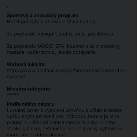
.
Športový a animačný program
Hotel poskytuje animácie (živá hudba)
Za poplatok: minigolf, stolný tenis, posilňovňa
Za poplatok: MAGIC SPA: kozmetické procedúry,
masáže, kaderníctvo, lekcie potápania
Webová lokalita
https://www.pestana.com/en/hotel/pestana-carlton-
madeira
Miestna kategória
*****
Podľa nášho názoru
Luxusný hotel s vysokou úrovňou služieb a dobre
vyškoleným personálom. Výhodou hotela je jeho
poloha v blízkosti centra mesta Funchal plného
atrakcií, barov, reštaurácií a tiež krásny výhľad na
more. Vrelo odporúčame!