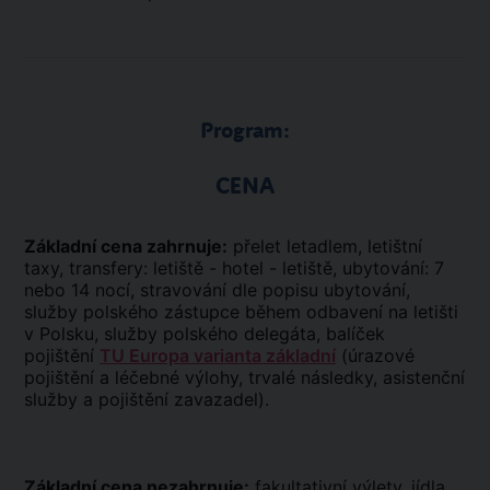
Program:
CENA
Základní cena zahrnuje:
přelet letadlem, letištní
taxy, transfery: letiště - hotel - letiště, ubytování: 7
nebo 14 nocí, stravování dle popisu ubytování,
služby polského zástupce během odbavení na letišti
v Polsku, služby polského delegáta, balíček
pojištění
TU Europa varianta základní
(úrazové
pojištění a léčebné výlohy, trvalé následky, asistenční
služby a pojištění zavazadel).
Základní cena nezahrnuje:
fakultativní výlety, jídla,