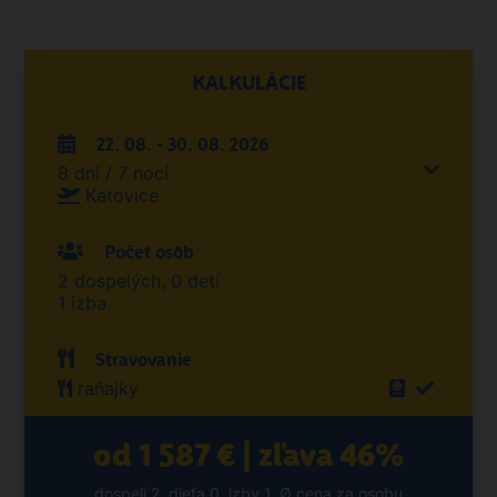
KALKULÁCIE
22. 08. - 30. 08. 2026
8 dní / 7 nocí
Katovice
Počet osôb
2 dospelých, 0 detí
1 izba
Stravovanie
raňajky
od 1 587 € | zľava 46%
dospelí 2, dieťa 0, izby 1, Ø cena za osobu