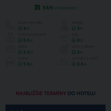
5.5
/6
(
4
hodnocení)
atrakce pro děti
delegát
4
5
/6
/6
hotelový personál
pláž
5.5
6
/6
/6
pokoj
sport a zábava
5.3
5
/6
/6
strava
umístění a okolí
5.5
5.5
/6
/6
NAJBLIŽŠIE TERMÍNY
DO HOTELU