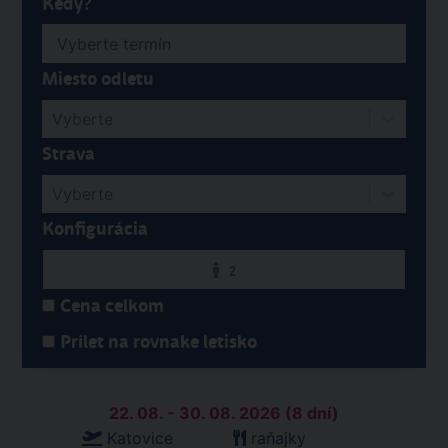
Kedy?
Miesto odletu
Vyberte
Strava
Vyberte
Konfigurácia
2
Cena celkom
Prílet na rovnake letisko
22. 08. - 30. 08. 2026 (8 dní)
Katovice
raňajky