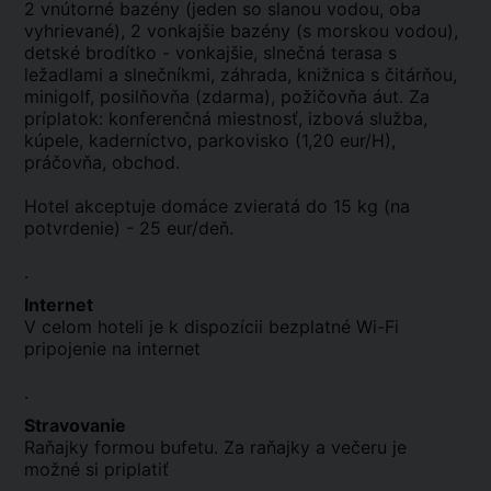
2 vnútorné bazény (jeden so slanou vodou, oba
vyhrievané), 2 vonkajšie bazény (s morskou vodou),
detské brodítko - vonkajšie, slnečná terasa s
ležadlami a slnečníkmi, záhrada, knižnica s čitárňou,
minigolf, posilňovňa (zdarma), požičovňa áut. Za
príplatok: konferenčná miestnosť, izbová služba,
kúpele, kaderníctvo, parkovisko (1,20 eur/H),
práčovňa, obchod.
Hotel akceptuje domáce zvieratá do 15 kg (na
potvrdenie) - 25 eur/deň.
.
Internet
V celom hoteli je k dispozícii bezplatné Wi-Fi
pripojenie na internet
.
Stravovanie
Raňajky formou bufetu. Za raňajky a večeru je
možné si priplatiť