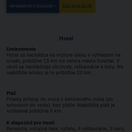
KALKULÁCIE
INFORMÁCIE O ZÁJAZDE
Hotel
Umiestnenie
Hotel sa nachádza na vrchole útesu s výhľadom na
oceán, približne 1,5 km od centra mesta Funchal. V
okolí sa nachádzajú obchody, reštaurácie a bary. Na
najbližšie letisko je to približne 20 km.
.
Pláž
Priamy prístup do mora z betónového móla (po
schodoch do vody), bez pláže. Najbližšia pláž je
vzdialená približne 5 km.
K dispozícii pre hostí
Recepcia, vstupná hala, výťahy, 4 reštaurácie, 3 bary,