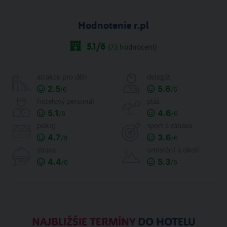
Hodnotenie r.pl
5.1
/6
(
73
hodnocení)
atrakce pro děti
delegát
2.5
5.6
/6
/6
hotelový personál
pláž
5.1
4.6
/6
/6
pokoj
sport a zábava
4.7
3.6
/6
/6
strava
umístění a okolí
4.4
5.3
/6
/6
NAJBLIŽŠIE TERMÍNY
DO HOTELU