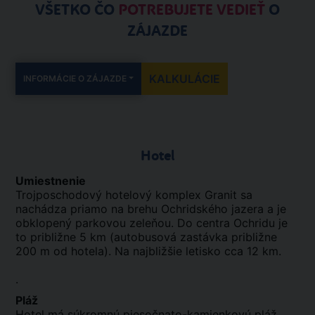
VŠETKO ČO
POTREBUJETE VEDIEŤ
O
ZÁJAZDE
KALKULÁCIE
INFORMÁCIE O ZÁJAZDE
Hotel
Umiestnenie
Trojposchodový hotelový komplex Granit sa
nachádza priamo na brehu Ochridského jazera a je
obklopený parkovou zeleňou. Do centra Ochridu je
to približne 5 km (autobusová zastávka približne
200 m od hotela). Na najbližšie letisko cca 12 km.
.
Pláž
Hotel má súkromnú piesočnato-kamienkovú pláž