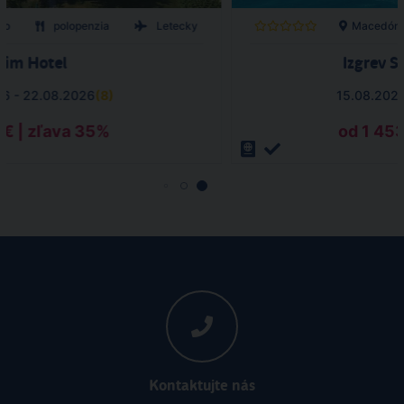
ko
polopenzia
Letecky
Macedón
rim Hotel
Izgrev 
26 - 22.08.2026
(
8
)
15.08.202
 € | zľava 35%
od 1 453
Kontaktujte nás