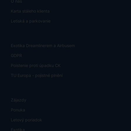
O nás
Karta stáleho klienta
Letiská a parkovanie
Exotika Dreamlinerem a Airbusem
GDPR
Poistenie proti úpadku CK
TU Europa - pojistné plnění
Zájazdy
Ponuka
Letový poriadok
Exotika