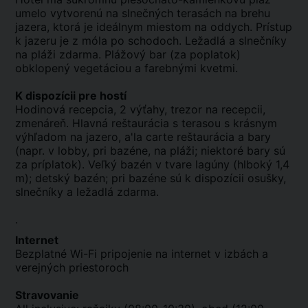
umelo vytvorenú na slnečných terasách na brehu
jazera, ktorá je ideálnym miestom na oddych. Prístup
k jazeru je z móla po schodoch. Ležadlá a slnečníky
na pláži zdarma. Plážový bar (za poplatok)
obklopený vegetáciou a farebnými kvetmi.
K dispozícii pre hostí
Hodinová recepcia, 2 výťahy, trezor na recepcii,
zmenáreň. Hlavná reštaurácia s terasou s krásnym
výhľadom na jazero, a'la carte reštaurácia a bary
(napr. v lobby, pri bazéne, na pláži; niektoré bary sú
za príplatok). Veľký bazén v tvare lagúny (hlboký 1,4
m); detský bazén; pri bazéne sú k dispozícii osušky,
slnečníky a ležadlá zdarma.
.
Internet
Bezplatné Wi-Fi pripojenie na internet v izbách a
verejných priestoroch
Stravovanie