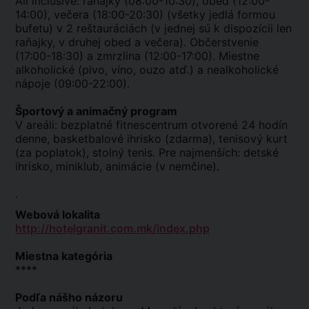
All inclusive: raňajky (08:00-10:30), obed (12:00-
14:00), večera (18:00-20:30) (všetky jedlá formou
bufetu) v 2 reštauráciách (v jednej sú k dispozícii len
raňajky, v druhej obed a večera). Občerstvenie
(17:00-18:30) a zmrzlina (12:00-17:00). Miestne
alkoholické (pivo, víno, ouzo atď.) a nealkoholické
nápoje (09:00-22:00).
Športový a animačný program
V areáli: bezplatné fitnescentrum otvorené 24 hodín
denne, basketbalové ihrisko (zdarma), tenisový kurt
(za poplatok), stolný tenis. Pre najmenších: detské
ihrisko, miniklub, animácie (v nemčine).
.
Webová lokalita
http://hotelgranit.com.mk/index.php
Miestna kategória
****
Podľa nášho názoru