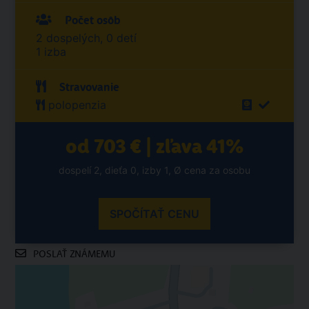
Počet osôb
2 dospelých, 0 detí
1 izba
Stravovanie
polopenzia
od 703 € | zľava 41%
dospelí 2, dieťa 0, izby 1, Ø cena za osobu
SPOČÍTAŤ CENU
POSLAŤ ZNÁMEMU