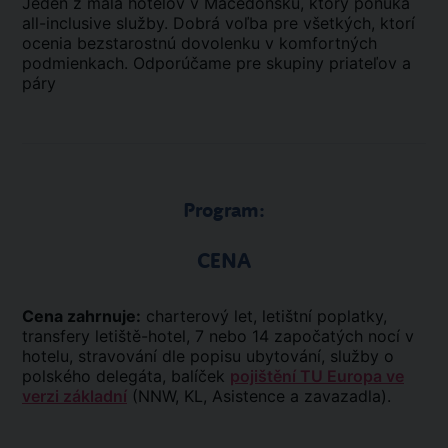
Jeden z mála hotelov v Macedónsku, ktorý ponúka
all-inclusive služby. Dobrá voľba pre všetkých, ktorí
ocenia bezstarostnú dovolenku v komfortných
podmienkach. Odporúčame pre skupiny priateľov a
páry
Program:
CENA
Cena zahrnuje:
charterový let, letištní poplatky,
transfery letiště-hotel, 7 nebo 14 započatých nocí v
hotelu, stravování dle popisu ubytování, služby o
polského delegáta, balíček
pojištění TU Europa ve
verzi základní
(NNW, KL, Asistence a zavazadla).