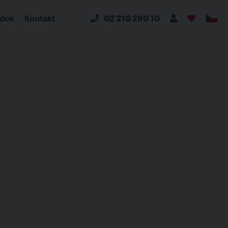
adok
Kontakt
02 210 280 10