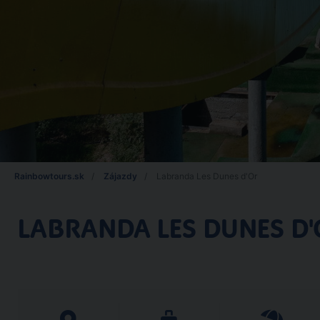
Rainbowtours.sk
Zájazdy
Labranda Les Dunes d'Or
LABRANDA LES DUNES D'