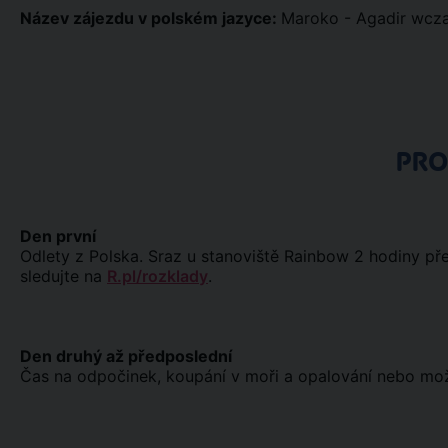
Název zájezdu v polském jazyce:
Maroko - Agadir wcz
PR
Den první
Odlety z Polska. Sraz u stanoviště Rainbow 2 hodiny př
sledujte na
R.pl/rozklady
.
Den druhý až předposlední
Čas na odpočinek, koupání v moři a opalování nebo možno