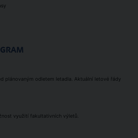
asy
OGRAM
ed plánovaným odletem letadla. Aktuální letové řády
st využití fakultativních výletů.