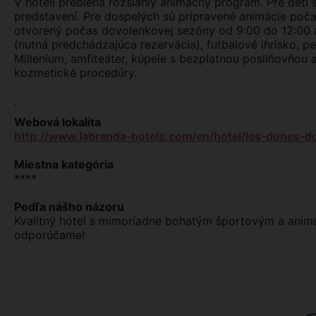
V hoteli prebieha rozsiahly animačný program. Pre deti s
predstavení. Pre dospelých sú pripravené animácie počas
otvorený počas dovolenkovej sezóny od 9:00 do 12:00 a
(nutná predchádzajúca rezervácia), futbalové ihrisko, pe
Millenium, amfiteáter, kúpele s bezplatnou posilňovňou 
kozmetické procedúry.
.
Webová lokalita
http://www.labranda-hotels.com/en/hotel/les-dunes-do
Miestna kategória
****
Podľa nášho názoru
Kvalitný hotel s mimoriadne bohatým športovým a ani
odporúčame!