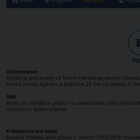
Hotel
Program
Mapa
Počas
Ho
Umiestnenie
Objekt je postavený vo forme rekreačnej dediny. Nachád
km od centra Agadiru a približne 25 km od letiska. V oko
Pláž
Hotel sa nachádza priamo na piesočnatej pláži (precho
hotelovom území zdarma.
.
K dispozícii pre hostí
Budova vrátane izieb prešla v rokoch 2015/2016 rozsiah