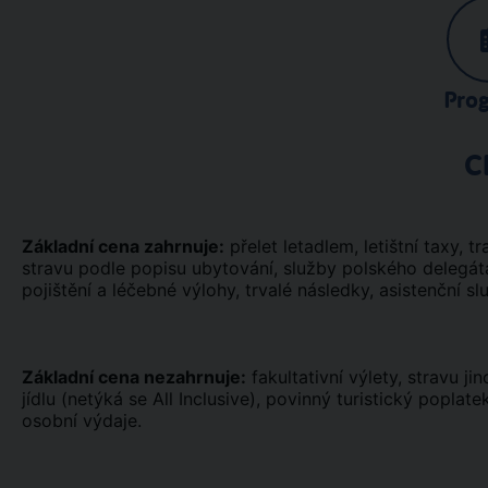
Pro
C
Základní cena zahrnuje:
přelet letadlem, letištní taxy, tr
stravu podle popisu ubytování, služby polského delegáta
pojištění a léčebné výlohy, trvalé následky, asistenční sl
Základní cena nezahrnuje:
fakultativní výlety, stravu j
jídlu (netýká se All Inclusive), povinný turistický popla
osobní výdaje.