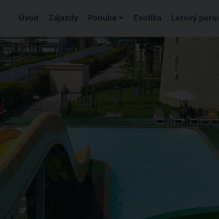
Úvod
Zájazdy
Ponuka
Exotika
Letový pori