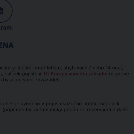
gram:
ENA
ansfery: letiště-hotel-letiště, ubytování: 7 nebo 14 nocí,
, balíček pojištění
TU Europa varianta základní
(úrazové
užby a pojištění zavazadel).
inou než je uvedeno v popisu každého hotelu, nápoje k
tek (poplatek byl automaticky přidán do rezervace) a další