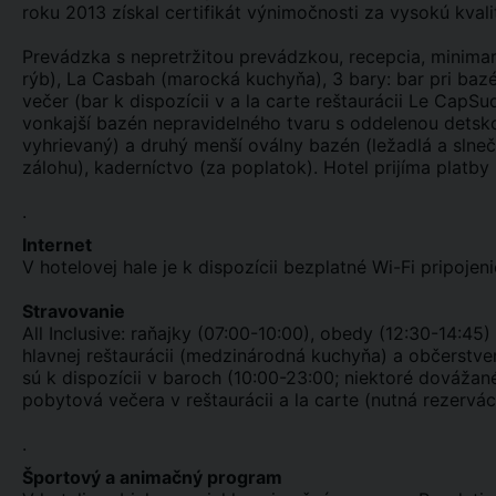
roku 2013 získal certifikát výnimočnosti za vysokú kvalit
Prevádzka s nepretržitou prevádzkou, recepcia, minimark
rýb), La Casbah (marocká kuchyňa), 3 bary: bar pri baz
večer (bar k dispozícii v a la carte reštaurácii Le CapSu
vonkajší bazén nepravidelného tvaru s oddelenou detsk
vyhrievaný) a druhý menší oválny bazén (ležadlá a slneč
zálohu), kaderníctvo (za poplatok). Hotel prijíma platb
.
Internet
V hotelovej hale je k dispozícii bezplatné Wi-Fi pripojeni
Stravovanie
All Inclusive: raňajky (07:00-10:00), obedy (12:30-14:4
hlavnej reštaurácii (medzinárodná kuchyňa) a občerstven
sú k dispozícii v baroch (10:00-23:00; niektoré dovážané 
pobytová večera v reštaurácii a la carte (nutná rezervác
.
Športový a animačný program