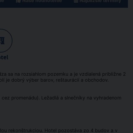
ie
Naše hodnotenie
Najbližšie termíny
tel
za sa na rozsiahlom pozemku a je vzdialená približne 2
lí je dobrý výber barov, reštaurácií a obchodov.
d cez promenádu). Ležadlá a slnečníky na vyhradenom
lou rekonštrukciou. Hotel pozostáva zo 4 budov a v