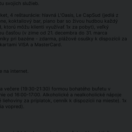
u svojich služieb.
et, 4 reštaurácie: hlavná L'Oasis, Le CapSud (jedlá z
éne, koktailový bar, piano bar so živou hudbou každý
d, ktorú môžu klienti využívať 1x za pobyt), veľký
ou časťou (v zime od 21. decembra do 31. marca
níky pri bazéne - zdarma, plážové osušky k dispozícii za
y kartami VISA a MasterCard.
e na internet.
5) a večere (19:30-21:30) formou bohatého bufetu v
ie od 16:00-17:00. Alkoholické a nealkoholické nápoje
liehoviny za príplatok, cenník k dispozícii na mieste). 1x
ia vopred).