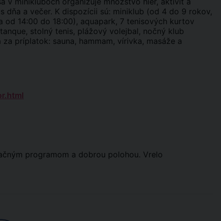
a v minikluboch organizuje množstvo hier, aktivít a
 dňa a večer. K dispozícii sú: miniklub (od 4 do 9 rokov,
 od 14:00 do 18:00), aquapark, 7 tenisových kurtov
tanque, stolný tenis, plážový volejbal, nočný klub
a za príplatok: sauna, hammam, vírivka, masáže a
r.html
mačným programom a dobrou polohou. Vrelo