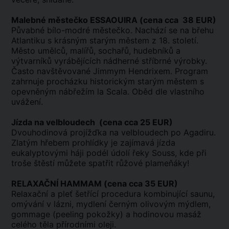
Malebné městečko ESSAOUIRA
(cena cca 38 EUR)
Půvabné bílo-modré městečko. Nachází se na břehu
Atlantiku s krásným starým městem z 18. století.
Město umělců, malířů, sochařů, hudebníků a
výtvarníků vyrábějících nádherné stříbrné výrobky.
Často navštěvované Jimmym Hendrixem. Program
zahrnuje procházku historickým starým městem s
opevněným nábřežím la Scala. Oběd dle vlastního
uvážení.
Jízda na velbloudech (cena cca 25 EUR)
Dvouhodinová projížďka na velbloudech po Agadiru.
Zlatým hřebem prohlídky je zajímavá jízda
eukalyptovými háji podél údolí řeky Souss, kde při
troše štěstí můžete spatřit růžové plameňáky!
RELAXAČNÍ HAMMAM
(cena cca 35 EUR)
Relaxační a pleť šetřící procedura kombinující saunu,
omývání v lázni, mydlení černým olivovým mýdlem,
gommage (peeling pokožky) a hodinovou masáž
celého těla přírodními oleji.