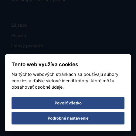
Zájazdy
Ponuka
Letový poriadok
Exotika
Tento web využíva cookies
Kontakt
Na týchto webových stránkach sa používajú súbory
Poznávacie
cookies a ďalšie sieťové identifikátory, ktoré môžu
obsahovať osobné údaje.
Last Minute
Mapa
Povoliť všetko
Charterové letenky
Nastavenie cookies
Podrobné nastavenie