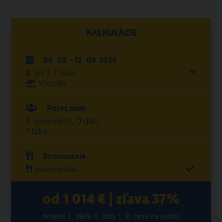
KALKULÁCIE
04. 09. - 12. 09. 2026
9 dní / 7 nocí
Vroclav
Počet osôb
2 dospelých, 0 detí
1 izba
Stravovanie
polopenzia
od 1 014 € | zľava 37%
dospelí 2, dieťa 0, izby 1, Ø cena za osobu