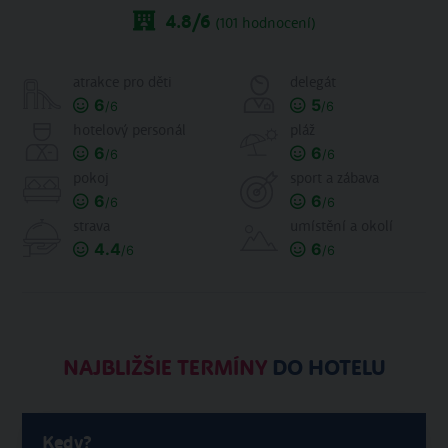
4.8
/6
(
101
hodnocení)
atrakce pro děti
delegát
6
5
/6
/6
hotelový personál
pláž
6
6
/6
/6
pokoj
sport a zábava
6
6
/6
/6
strava
umístění a okolí
4.4
6
/6
/6
NAJBLIŽŠIE TERMÍNY
DO HOTELU
Kedy?