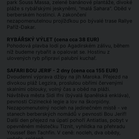
park Souss Massa, zelené banánové plantáže, divoké
pláže s rybářskými jeskyněmi, "malá Sahara". Oběd v
berberském hostinci. A zakončení
nezapomenutelnou projížďkou po bývalé trase Rallye
Paříž-Dakar.
RYBÁŘSKÝ VÝLET (cena cca 38 EUR)
Pohodová plavba lodí po Agadirském zálivu, během
níž budeme rybařit a opalovat se. Hostinu z
ulovených ryb připraví palubní kuchař.
SAFARI BOU JERIF - 2 dny (cena cca 155 EUR)
Dvoudenní výprava džípy na jih Maroka. Přejezd na
divokou pláž Legzira, proslulou obřími červenými
skalními oblouky, volný čas a oběd na pláži.
Návštěva města Sidi Ifni (bývalá španělská enkláva),
pevnosti Cizinecké legie a lov na škorpióny.
Nezapomenutelný nocleh na jedinečném místě - ve
stanech berberských nomádů v pevnosti Bou Jerif!
Další den přejezd na úpatí pohoří Antiatlas, pobyt v
opevněném městečku Tiznit, vyhlídka na přehradu
Youssef Ben Tachfin. V ceně: nocleh, dva obědy,
večeře, snídaně.