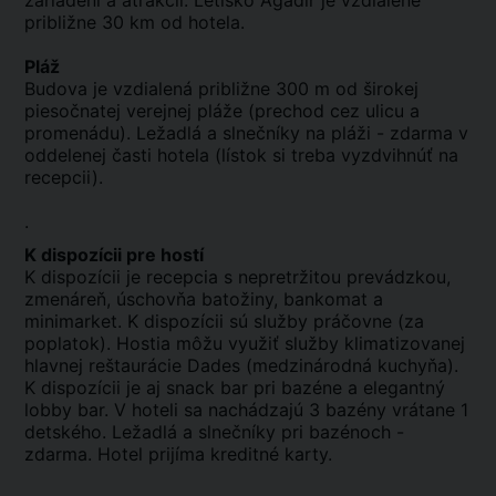
zariadení a atrakcií. Letisko Agadir je vzdialené
približne 30 km od hotela.
Pláž
Budova je vzdialená približne 300 m od širokej
piesočnatej verejnej pláže (prechod cez ulicu a
promenádu). Ležadlá a slnečníky na pláži - zdarma v
oddelenej časti hotela (lístok si treba vyzdvihnúť na
recepcii).
.
K dispozícii pre hostí
K dispozícii je recepcia s nepretržitou prevádzkou,
zmenáreň, úschovňa batožiny, bankomat a
minimarket. K dispozícii sú služby práčovne (za
poplatok). Hostia môžu využiť služby klimatizovanej
hlavnej reštaurácie Dades (medzinárodná kuchyňa).
K dispozícii je aj snack bar pri bazéne a elegantný
lobby bar. V hoteli sa nachádzajú 3 bazény vrátane 1
detského. Ležadlá a slnečníky pri bazénoch -
zdarma. Hotel prijíma kreditné karty.