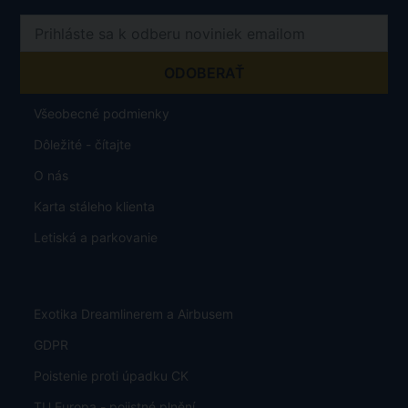
Všeobecné podmienky
Dôležité - čítajte
O nás
Karta stáleho klienta
Letiská a parkovanie
Exotika Dreamlinerem a Airbusem
GDPR
Poistenie proti úpadku CK
TU Europa - pojistné plnění