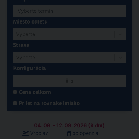
Miesto odletu
Vyberte
Strava
Vyberte
Konfigurácia
2
Cena celkom
Prílet na rovnake letisko
04. 09. - 12. 09. 2026 (9 dní)
Vroclav
polopenzia