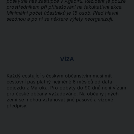
poskytne náš zástupce v Agadiru. Rezident je pouze
prostředníkem při přihlašování na fakultativní akce.
Minimální počet účastníků je 15 osob. Před hlavní
sezónou a po ní se některé výlety neorganizují.
VÍZA
Každý cestující s českým občanstvím musí mít
cestovní pas platný nejméně 6 měsíců od data
odjezdu z Maroka. Pro pobyty do 90 dnů není vízum
pro české občany vyžadováno. Na občany jiných
zemí se mohou vztahovat jiné pasové a vízové
předpisy.