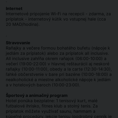
.
Internet
Internetové pripojenie Wi-Fi na recepcii - zdarma, za
príplatok - internetový kútik vo vstupnej hale (cca
20 MAD/hodina).
.
Stravovanie
Raňajky a večere formou bohatého bufetu (nápoje k
jedlám za príplatok) alebo za príplatok all inclusive.
All inclusive zahŕňa okrem raňajok (06:00-10:00) a
večerí (19:00-22:00) v hlavnej reštaurácii aj neskoré
raňajky (10:00-11:00), obedy a la carte (12:30-14:30),
ľahké občerstvenie v bare pri bazéne (10:00-18:00) a
nealkoholické a miestne alkoholické nápoje k jedlám
a v hotelových baroch (10:00-23:00).
Športový a animačný program
Hotel ponúka bezplatne: 1 tenisový kurt, malé
futbalové ihrisko, fitnes klub a stolný tenis. Za
príplatok môžete využívať saunu, hammam a
kúpeľné procedúry, lekcie tenisu (podrobný cenník je