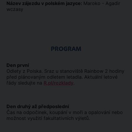
Název zájezdu v polském jazyce:
Maroko - Agadir
wczasy
PROGRAM
Den první
Odlety z Polska. Sraz u stanoviště Rainbow 2 hodiny
před plánovaným odletem letadla. Aktuální letové
řády sledujte na
R.pl/rozklady
.
Den druhý až předposlední
Čas na odpočinek, koupání v moři a opalování nebo
možnost využití fakultativních výletů.