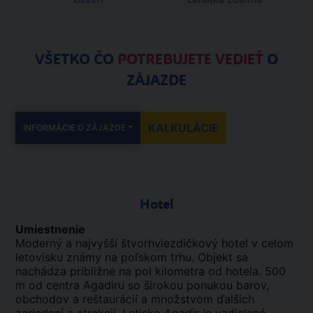
VŠETKO ČO
POTREBUJETE VEDIEŤ
O
ZÁJAZDE
KALKULÁCIE
INFORMÁCIE O ZÁJAZDE
Hotel
Umiestnenie
Moderný a najvyšší štvorhviezdičkový hotel v celom
letovisku známy na poľskom trhu. Objekt sa
nachádza približne na pol kilometra od hotela. 500
m od centra Agadiru so širokou ponukou barov,
obchodov a reštaurácií a množstvom ďalších