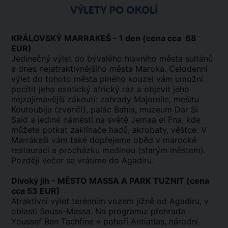
VÝLETY PO OKOLÍ
KRÁLOVSKÝ MARRAKEŠ - 1 den (cena cca 68
EUR)
Jedinečný výlet do bývalého hlavního města sultánů
a dnes nejatraktivnějšího města Maroka. Celodenní
výlet do tohoto města plného kouzel vám umožní
pocítit jeho exotický africký ráz a objevit jeho
nejzajímavější zákoutí: zahrady Majorelle, mešitu
Koutoubija (zvenčí), palác Bahia, muzeum Dar Si
Said a jediné náměstí na světě Jemaa el Fna, kde
můžete potkat zaklínače hadů, akrobaty, věštce. V
Marrákeši vám také dopřejeme oběd v marocké
restauraci a procházku medinou (starým městem).
Později večer se vrátíme do Agadiru.
Divoký jih - MĚSTO MASSA A PARK TUZNIT (cena
cca 53 EUR)
Atraktivní výlet terénním vozem jižně od Agadiru, v
oblasti Souss-Massa. Na programu: přehrada
Youssef Ben Tachfine v pohoří Antiatlas, národní