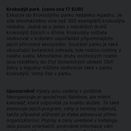
Krokodýlí park (cena cca 17 EUR)
Exkurze do Krokodýlího parku nedaleko Agadiru. Je
zde shromážděno více než 300 exemplářů krokodýla
nilského. Jedná se o jeden z největších druhů
krokodýlů žijících v Africe. Krokodýly můžete
obdivovat v krásném uspořádání připomínajícím
jejich přirozený ekosystém. Součástí parku je také
okouzlující botanická zahrada, kde rostou rostliny z
celého světa. Mimořádné druhy exotických rostlin
jsou rozděleny do čtyř botanických oblastí. Obří
želvy a leguány můžete obdivovat také v parku
krokodýlů. Volný čas v parku.
Upozornění!
Výlety jsou vedeny v polštině.
Neorganizuje je společnost Rainbow, ale místní
kancelář, která odpovídá za kvalitu služeb. Ta také
stanovuje jejich program, ceny a termíny odjezdů,
takže případné stížnosti je třeba adresovat přímo
organizátorovi. Popisy a ceny uvedené v katalogu
jsou pouze orientační, podrobné informace vám