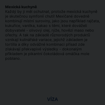
Mexická kuchyně
Každý by ji měl ochutnat, protože mexická kuchyně
je skutečnou symfonií chutí! Mexičané dovedně
kombinují místní suroviny, jako jsou například rajčata,
kukuřice, vanilka, kakao s těmi, které dováželi
dobyvatelé - olivový olej, rýže, hovězí maso nebo
ořechy. A tak na základě různorodých produktů
vznikají kulinářské variace, jejichž základem je
tortilla a díky odvážné kombinaci přísad zde
získávají překvapivé výsledky - dokonalým
příkladem je pikantní čokoládová omáčka mole
poblano.
VÍZA