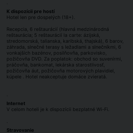
.
K dispozícii pre hostí
Hotel len pre dospelých (18+).
Recepcia, 6 reštaurácií (hlavná medzinárodná
reštaurácia; 5 reštaurácií la carte: ázijská,
stredomorská, talianska, karibská, thajská), 6 barov,
záhrada, slnečné terasy s ležadlami a slnečníkmi, 6
vonkajších bazénov, posilňovňa, parkovisko,
požičovňa DVD. Za poplatok: obchod so suvenírmi,
práčovňa, bankomat, lekárska starostlivosť,
požičovňa áut, požičovňa motorových plavidiel,
kúpele . Hotel neakceptuje domáce zvieratá.
.
Internet
V celom hoteli je k dispozícii bezplatné Wi-Fi.
.
Stravovanie