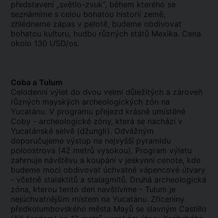
představení „světlo-zvuk“, během kterého se
seznámíme s celou bohatou historií země,
zhlédneme zápas v pelotě, budeme obdivovat
bohatou kulturu, hudbu různých států Mexika. Cena
okolo 130 USD/os.
Coba a Tulum
Celodenní výlet do dvou velmi důležitých a zároveň
různých mayských archeologických zón na
Yucatánu. V programu přejezd krásně umístěné
Coby - archeologické zóny, která se nachází v
Yucatánské selvě (džungli). Odvážným
doporučujeme výstup na nejvyšší pyramidu
poloostrova (42 metrů vysokou). Program výletu
zahrnuje návštěvu a koupání v jeskynní cenote, kde
budeme moci obdivovat úchvatné vápencové útvary
- včetně stalaktitů a stalagmitů. Druhá archeologická
zóna, kterou tento den navštívíme - Tulum je
nejúchvatnějším místem na Yucatánu. Zříceniny
předkolumbovského města Mayů se slavným Castillo