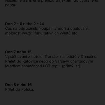
Následně transfer a přejezd trajektem do vybraného
hotelu.
Den 2 - 6 nebo 2 - 14
Čas na odpočinek, koupání v moři a opalování,
možnost využití fakultativních výletů atd.
Den 7 nebo 15
Vystěhování z hotelu. Transfer na letiště v Cancúnu.
Přelet do Katovice nebo do Varšavy charterovým
letadlem společnosti LOT typu (přímý let).
Den 8 nebo 16
Přílet do Polska.