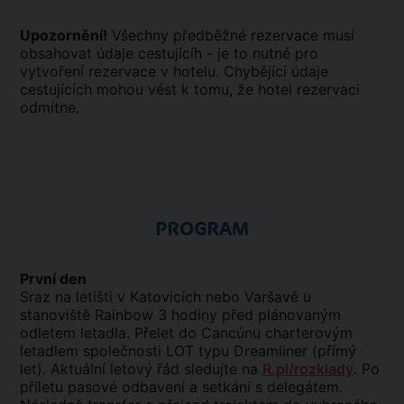
Upozornění!
Všechny předběžné rezervace musí
obsahovat údaje cestujícíh - je to nutné pro
vytvoření rezervace v hotelu. Chybějící údaje
cestujících mohou vést k tomu, že hotel rezervaci
odmítne.
PROGRAM
První den
Sraz na letišti v Katovicích nebo Varšavě u
stanoviště Rainbow 3 hodiny před plánovaným
odletem letadla. Přelet do Cancúnu charterovým
letadlem společnosti LOT typu
Dreamliner
(přímý
let). Aktuální letový řád sledujte na
R.pl/rozklady
. Po
příletu pasové odbavení a setkání s delegátem.