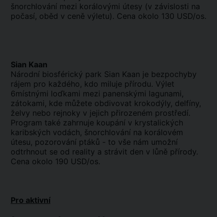
šnorchlování mezi korálovými útesy (v závislosti na
počasí, oběd v ceně výletu). Cena okolo 130 USD/os.
Sian Kaan
Národní biosférický park Sian Kaan je bezpochyby
rájem pro každého, kdo miluje přírodu. Výlet
6místnými loďkami mezi panenskými lagunami,
zátokami, kde můžete obdivovat krokodýly, delfíny,
želvy nebo rejnoky v jejich přirozeném prostředí.
Program také zahrnuje koupání v krystalických
karibských vodách, šnorchlování na korálovém
útesu, pozorování ptáků - to vše nám umožní
odtrhnout se od reality a strávit den v lůně přírody.
Cena okolo 190 USD/os.
Pro aktivní