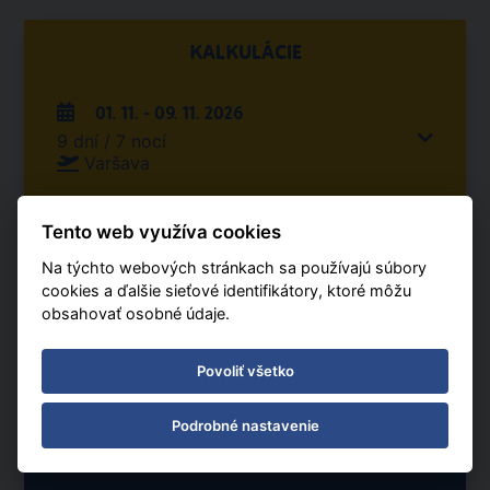
KALKULÁCIE
01. 11. - 09. 11. 2026
9 dní / 7 nocí
Varšava
Počet osôb
Tento web využíva cookies
2 dospelých, 0 detí
Na týchto webových stránkach sa používajú súbory
1 izba
cookies a ďalšie sieťové identifikátory, ktoré môžu
obsahovať osobné údaje.
Stravovanie
All Inclusive
Povoliť všetko
od 4 112 € | zľava 39%
Podrobné nastavenie
dospelí 2, dieťa 0, izby 1, Ø cena za osobu