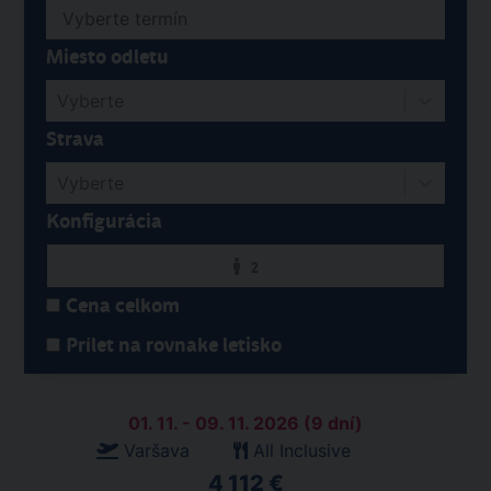
Miesto odletu
Vyberte
Strava
Vyberte
Konfigurácia
2
Cena celkom
Prílet na rovnake letisko
01. 11. - 09. 11. 2026 (9 dní)
Varšava
All Inclusive
4 112 €