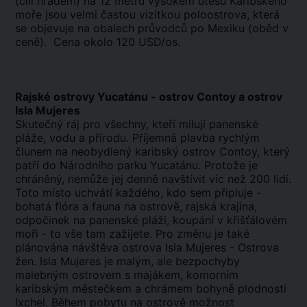
(čili hradem) na 12 metrů vysokém útesu Karibského
moře jsou velmi častou vizitkou poloostrova, která
se objevuje na obalech průvodců po Mexiku (oběd v
ceně). Cena okolo 120 USD/os.
Rajské ostrovy Yucatánu - ostrov Contoy a ostrov
Isla Mujeres
Skutečný ráj pro všechny, kteří milují panenské
pláže, vodu a přírodu. Příjemná plavba rychlým
člunem na neobydlený karibský ostrov Contoy, který
patří do Národního parku Yucatánu. Protože je
chráněný, nemůže jej denně navštívit víc než 200 lidí.
Toto místo uchvátí každého, kdo sem připluje -
bohatá flóra a fauna na ostrově, rajská krajina,
odpočinek na panenské pláži, koupání v křišťálovém
moři - to vše tam zažijete. Pro změnu je také
plánována návštěva ostrova Isla Mujeres - Ostrova
žen. Isla Mujeres je malým, ale bezpochyby
malebným ostrovem s majákem, komorním
karibským městečkem a chrámem bohyně plodnosti
Ixchel. Během pobytu na ostrově možnost