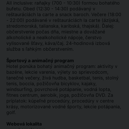
All inclusive: raňajky (700 - 10:30) formou bohatého
bufetu. Obed (12:30 - 14:30) podávaný v
reštauráciách la carte a snack baroch. Večere (18:00
- 22:00) podávané v reštauráciách la carte (ázijská,
stredomorská, talianska, karibská, thajská). Ďalej:
občerstvenie počas dňa, miestne a dovážané
alkoholické a nealkoholické nápoje, čerstvo
vylisované šťavy, káva/čaj. 24-hodinová izbová
služba s ľahkým občerstvením.
Športový a animačný program
Hotel ponúka bohatý animačný program: aktivity v
bazéne, lekcie varenia, výlety so sprievodcom,
tanečné večery, živá hudba, basketbal, tenis, stolný
tenis, boccia, požičovňa bicyklov, kajaky,
windsurfing, povrchové potápanie, vodná lopta,
fitnes centrum, aerobik, joga, požičovňa DVD. Za
príplatok: kúpeľné procedúry, procedúry v centre
krásy, motorizované vodné športy, lekcie potápania,
golf.
Webová lokalita