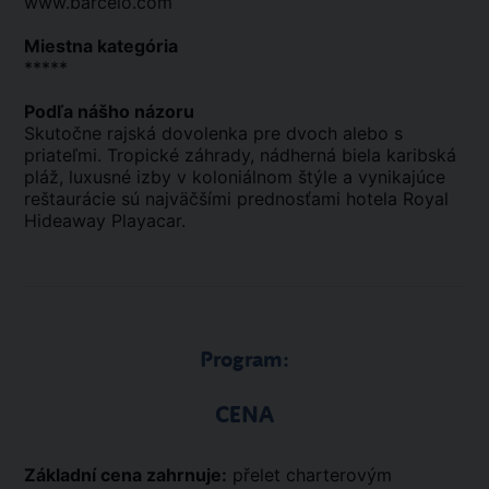
www.barcelo.com
Miestna kategória
*****
Podľa nášho názoru
Skutočne rajská dovolenka pre dvoch alebo s
priateľmi. Tropické záhrady, nádherná biela karibská
pláž, luxusné izby v koloniálnom štýle a vynikajúce
reštaurácie sú najväčšími prednosťami hotela Royal
Hideaway Playacar.
Program:
CENA
Základní cena zahrnuje:
přelet charterovým