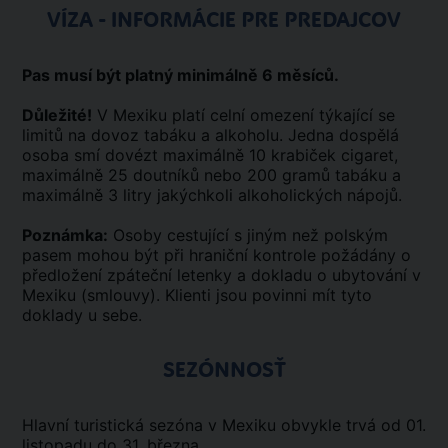
VÍZA - INFORMÁCIE PRE PREDAJCOV
Pas musí být platný minimálně 6 měsíců.
Důležité!
V Mexiku platí celní omezení týkající se
limitů na dovoz tabáku a alkoholu. Jedna dospělá
osoba smí dovézt maximálně 10 krabiček cigaret,
maximálně 25 doutníků nebo 200 gramů tabáku a
maximálně 3 litry jakýchkoli alkoholických nápojů.
Poznámka:
Osoby cestující s jiným než polským
pasem mohou být při hraniční kontrole požádány o
předložení zpáteční letenky a dokladu o ubytování v
Mexiku (smlouvy). Klienti jsou povinni mít tyto
doklady u sebe.
SEZÓNNOSŤ
Hlavní turistická sezóna v Mexiku obvykle trvá od 01.
listopadu do 31. března.