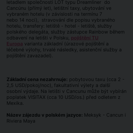
letadlem společnosti LOT typu Dreamliner do
Cancúnu (přímý let), letištní taxy, ubytování ve
vybraném hotelu (v závislosti na termínu 7
nebo 14 nocí), stravování dle popisu vybraného
hotelu, transfery: letiště - hotel - letiště, služby
polského delegáta, služby zástupce Rainbow během
odbavení na letišti v Polsku,
pojištění TU
Europa
varianta základní (úrazové pojištění a
léčebné výlohy, trvalé následky, asistenční služby a
pojištění zavazadel).
Základní cena nezahrnuje:
pobytovou taxu (cca 2 -
2,5 USD/pokoj/noc), fakultativní výlety a další
osobní výdaje. Na letišti v Cancunu může být vybírán
poplatek VISITAX (cca 10 USD/os.) před odletem z
Mexika.
Název zájezdu v polském jazyce:
Meksyk - Cancun i
Riviera Maya