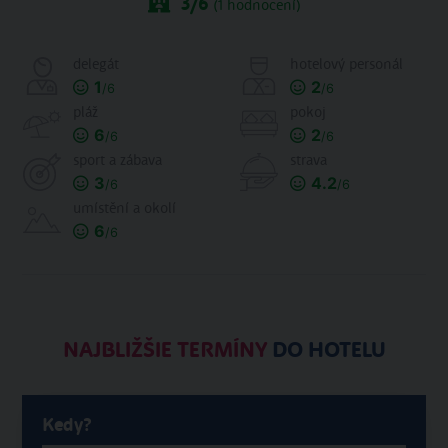
3
/6
(
1
hodnocení)
delegát
hotelový personál
1
2
/6
/6
pláž
pokoj
6
2
/6
/6
sport a zábava
strava
3
4.2
/6
/6
umístění a okolí
6
/6
NAJBLIŽŠIE TERMÍNY
DO HOTELU
Kedy?