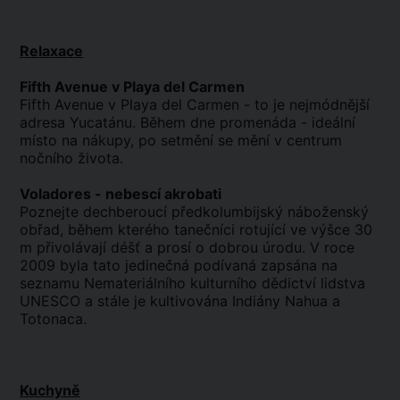
Relaxace
Fifth Avenue v Playa del Carmen
Fifth Avenue v Playa del Carmen - to je nejmódnější
adresa Yucatánu. Během dne promenáda - ideální
místo na nákupy, po setmění se mění v centrum
nočního života.
Voladores - nebescí akrobati
Poznejte dechberoucí předkolumbijský náboženský
obřad, během kterého tanečníci rotující ve výšce 30
m přivolávají déšť a prosí o dobrou úrodu. V roce
2009 byla tato jedinečná podívaná zapsána na
seznamu Nemateriálního kulturního dědictví lidstva
UNESCO a stále je kultivována Indiány Nahua a
Totonaca.
Kuchyně