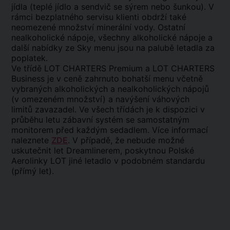
jídla (teplé jídlo a sendvič se sýrem nebo šunkou). V
rámci bezplatného servisu klienti obdrží také
neomezené množství minerální vody. Ostatní
nealkoholické nápoje, všechny alkoholické nápoje a
další nabídky ze Sky menu jsou na palubě letadla za
poplatek.
Ve třídě LOT CHARTERS Premium a LOT CHARTERS
Business je v ceně zahrnuto bohatší menu včetně
vybraných alkoholických a nealkoholických nápojů
(v omezeném množství) a navýšení váhových
limitů zavazadel. Ve všech třídách je k dispozici v
průběhu letu zábavní systém se samostatným
monitorem před každým sedadlem. Více informací
naleznete
ZDE
. V případě, že nebude možné
uskutečnit let Dreamlinerem, poskytnou Polské
Aerolinky LOT jiné letadlo v podobném standardu
(přímý let).