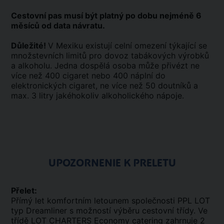
Cestovní pas musí být platný po dobu nejméně 6
měsíců od data návratu.
Důležité!
V Mexiku existují celní omezení týkající se
množstevních limitů pro dovoz tabákových výrobků
a alkoholu. Jedna dospělá osoba může přivézt ne
více než 400 cigaret nebo 400 náplní do
elektronických cigaret, ne více než 50 doutníků a
max. 3 litry jakéhokoliv alkoholického nápoje.
UPOZORNENIE K PRELETU
Přelet:
Přímý let komfortním letounem společnosti PPL LOT
typ Dreamliner s možností výběru cestovní třídy. Ve
třídě LOT CHARTERS Economy catering zahrnuje 2