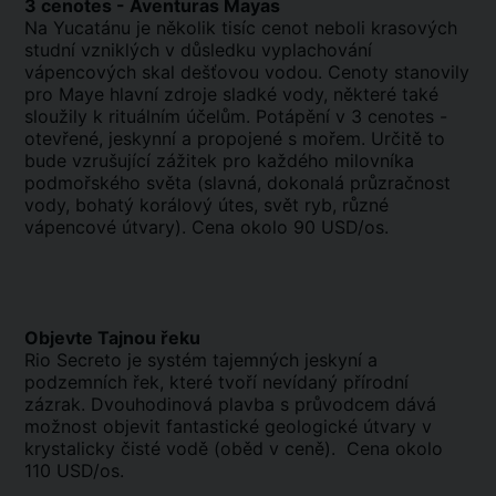
3 cenotes - Aventuras Mayas
Na Yucatánu je několik tisíc cenot neboli krasových
studní vzniklých v důsledku vyplachování
vápencových skal dešťovou vodou. Cenoty stanovily
pro Maye hlavní zdroje sladké vody, některé také
sloužily k rituálním účelům. Potápění v 3 cenotes -
otevřené, jeskynní a propojené s mořem. Určitě to
bude vzrušující zážitek pro každého milovníka
podmořského světa (slavná, dokonalá průzračnost
vody, bohatý korálový útes, svět ryb, různé
vápencové útvary). Cena okolo 90 USD/os.
Objevte Tajnou řeku
Rio Secreto je systém tajemných jeskyní a
podzemních řek, které tvoří nevídaný přírodní
zázrak. Dvouhodinová plavba s průvodcem dává
možnost objevit fantastické geologické útvary v
krystalicky čisté vodě (oběd v ceně). Cena okolo
110 USD/os.