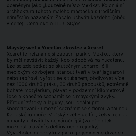
oceněným jako „kouzelné místo Mexika“. Koloniální
architektura tohoto malého městečka s tradičním
náměstím nazvaným Zócalo uchvátí každého (oběd
v ceně). Cena okolo 110 USD/os.
Mayský svět a Yucatán v kostce v Xcaret
Xcaret je nejznámější zábavní park v Mexiku, který
by měl navštívit každý, kdo odpočívá na Yucatánu.
Lze se zde setkat se skutečným „charro“ čili
mexickým kovbojem, stanout tváří v tvář jaguárovi
nebo tapírovi, vyfotit se s tukanem, obdivovat více
než 1000 druhů ptáků, 30 druhů papoušků, extrémně
bohaté motýlárium, plavat v podzemní kilometrové
řece a konečně seznámit se s mayskými zvyky.
Přírodní zátoky a laguny jsou ideální pro
šnorchlování - umožní seznámit se s flórou a faunou
Karibského moře. Mořský svět - delfíni, želvy, rejnoci
a manty uchvátí ty nejnáročnější (za příplatek
možnost plavání s delfíny nebo rejnoky).
Vyvrcholením pobytu v parku je jedinečné divadelní