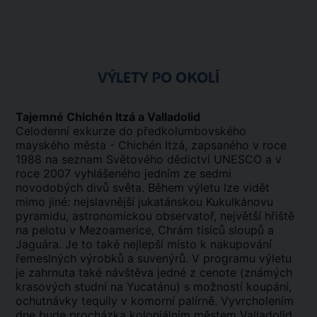
VÝLETY PO OKOLÍ
Tajemné Chichén Itzá a Valladolid
Celodenní exkurze do předkolumbovského
mayského města - Chichén Itzá, zapsaného v roce
1988 na seznam Světového dědictví UNESCO a v
roce 2007 vyhlášeného jedním ze sedmi
novodobých divů světa. Během výletu lze vidět
mimo jiné: nejslavnější jukatánskou Kukulkánovu
pyramidu, astronomickou observatoř, největší hřiště
na pelotu v Mezoamerice, Chrám tisíců sloupů a
Jaguára. Je to také nejlepší místo k nakupování
řemeslných výrobků a suvenýrů. V programu výletu
je zahrnuta také návštěva jedné z cenote (známých
krasových studní na Yucatánu) s možností koupání,
ochutnávky tequily v komorní palírně. Vyvrcholením
dne bude procházka koloniálním městem Valladolid,