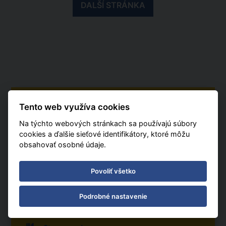
DALŠÍ STRÁNKA
KALKULÁCIE
Tento web využíva cookies
Na týchto webových stránkach sa používajú súbory
01. 11. - 09. 11. 2026
cookies a ďalšie sieťové identifikátory, ktoré môžu
9 dní / 7 nocí
obsahovať osobné údaje.
Varšava
Povoliť všetko
Počet osôb
2 dospelých, 0 detí
Podrobné nastavenie
1 izba