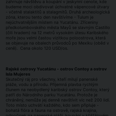
zahrnuje návštěvu a koupání v jeskynní cenote, kde
budeme moci obdivovat úchvatné vápencové útvary
- včetně stalaktitů a stalagmitů. Druhá archeologická
zóna, kterou tento den navštívíme - Tulum je
nejúchvatnějším místem na Yucatánu. Zříceniny
předkolumbovského města Mayů se slavným Castillo
(čili hradem) na 12 metrů vysokém útesu Karibského
moře jsou velmi častou vizitkou poloostrova, která
se objevuje na obalech průvodců po Mexiku (oběd v
ceně). Cena okolo 120 USD/os.
Rajské ostrovy Yucatánu - ostrov Contoy a ostrov
Isla Mujeres
Skutečný ráj pro všechny, kteří milují panenské
pláže, vodu a přírodu. Příjemná plavba rychlým
člunem na neobydlený karibský ostrov Contoy, který
patří do Národního parku Yucatánu. Protože je
chráněný, nemůže jej denně navštívit víc než 200 lidí.
Toto místo uchvátí každého, kdo sem připluje -
bohatá flóra a fauna na ostrově, rajská krajina,
odpočinek na panenské pláži, koupání v křišťálovém