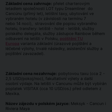
Základní cena zahrnuje:
přelet charterovým
letadlem společnosti LOT typu Dreamliner do
Cancúnu (přímý let), letištní taxy, ubytování ve
vybraném hotelu (v závislosti na termínu 7
nebo 14 nocí), stravování dle popisu vybraného
hotelu, transfery: letiště - hotel - letiště, služby
polského delegáta, služby zástupce Rainbow během
odbavení na letišti v Polsku,
pojištění TU
Europa
varianta základní (úrazové pojištění a
léčebné výlohy, trvalé následky, asistenční služby a
pojištění zavazadel).
Základní cena nezahrnuje:
pobytovou taxu (cca 2 -
2,5 USD/pokoj/noc), fakultativní výlety a další
osobní výdaje. Na letišti v Cancunu může být vybírán
poplatek VISITAX (cca 10 USD/os.) před odletem z
Mexika.
Název zájezdu v polském jazyce:
Meksyk - Cancun i
Riviera Maya