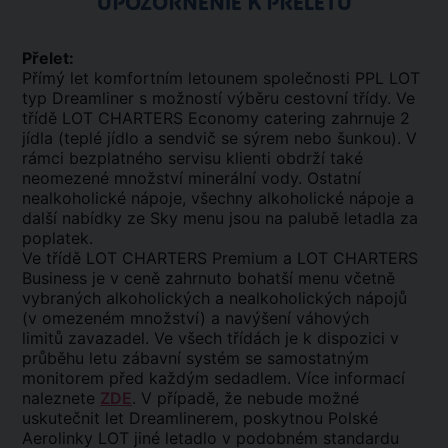
UPOZORNENIE K PRELETU
Přelet:
Přímý let komfortním letounem společnosti PPL LOT
typ Dreamliner s možností výběru cestovní třídy. Ve
třídě LOT CHARTERS Economy catering zahrnuje 2
jídla (teplé jídlo a sendvič se sýrem nebo šunkou). V
rámci bezplatného servisu klienti obdrží také
neomezené množství minerální vody. Ostatní
nealkoholické nápoje, všechny alkoholické nápoje a
další nabídky ze Sky menu jsou na palubě letadla za
poplatek.
Ve třídě LOT CHARTERS Premium a LOT CHARTERS
Business je v ceně zahrnuto bohatší menu včetně
vybraných alkoholických a nealkoholických nápojů
(v omezeném množství) a navýšení váhových
limitů zavazadel. Ve všech třídách je k dispozici v
průběhu letu zábavní systém se samostatným
monitorem před každým sedadlem. Více informací
naleznete
ZDE
. V případě, že nebude možné
uskutečnit let Dreamlinerem, poskytnou Polské
Aerolinky LOT jiné letadlo v podobném standardu