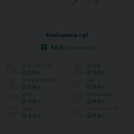
Hodnotenie r.pl
5.8
/6
(
35
hodnocení)
atrakce pro děti
delegát
5.9
5.2
/6
/6
hotelový personál
pláž
5.9
5.7
/6
/6
pokoj
sport a zábava
5.6
5.6
/6
/6
strava
umístění a okolí
4.2
5.8
/6
/6