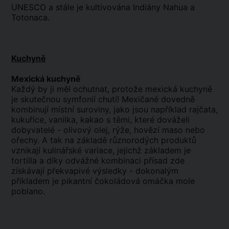
UNESCO a stále je kultivována Indiány Nahua a
Totonaca.
Kuchyně
Mexická kuchyně
Každý by ji měl ochutnat, protože mexická kuchyně
je skutečnou symfonií chutí! Mexičané dovedně
kombinují místní suroviny, jako jsou například rajčata,
kukuřice, vanilka, kakao s těmi, které dováželi
dobyvatelé - olivový olej, rýže, hovězí maso nebo
ořechy. A tak na základě různorodých produktů
vznikají kulinářské variace, jejichž základem je
tortilla a díky odvážné kombinaci přísad zde
získávají překvapivé výsledky - dokonalým
příkladem je pikantní čokoládová omáčka mole
poblano.