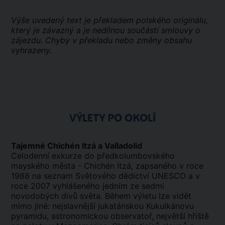
Výše uvedený text je překladem polského originálu,
který je závazný a je nedílnou součástí smlouvy o
zájezdu. Chyby v překladu nebo změny obsahu
vyhrazeny.
VÝLETY PO OKOLÍ
Tajemné Chichén Itzá a Valladolid
Celodenní exkurze do předkolumbovského
mayského města - Chichén Itzá, zapsaného v roce
1988 na seznam Světového dědictví UNESCO a v
roce 2007 vyhlášeného jedním ze sedmi
novodobých divů světa. Během výletu lze vidět
mimo jiné: nejslavnější jukatánskou Kukulkánovu
pyramidu, astronomickou observatoř, největší hřiště