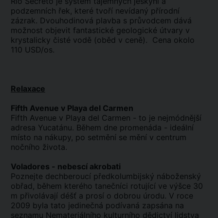
Rio Secreto je systém tajemných jeskyní a
podzemních řek, které tvoří nevídaný přírodní
zázrak. Dvouhodinová plavba s průvodcem dává
možnost objevit fantastické geologické útvary v
krystalicky čisté vodě (oběd v ceně). Cena okolo
110 USD/os.
Relaxace
Fifth Avenue v Playa del Carmen
Fifth Avenue v Playa del Carmen - to je nejmódnější
adresa Yucatánu. Během dne promenáda - ideální
místo na nákupy, po setmění se mění v centrum
nočního života.
Voladores - nebescí akrobati
Poznejte dechberoucí předkolumbijský náboženský
obřad, během kterého tanečníci rotující ve výšce 30
m přivolávají déšť a prosí o dobrou úrodu. V roce
2009 byla tato jedinečná podívaná zapsána na
seznamu Nemateriálního kulturního dědictví lidstva