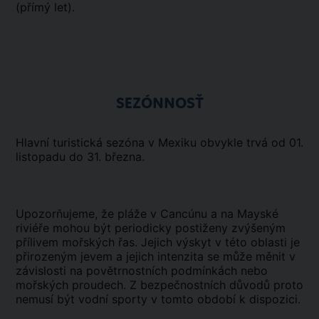
(přímý let).
SEZÓNNOSŤ
Hlavní turistická sezóna v Mexiku obvykle trvá od 01.
listopadu do 31. března.
Upozorňujeme, že pláže v Cancúnu a na Mayské
riviéře mohou být periodicky postiženy zvýšeným
přílivem mořských řas. Jejich výskyt v této oblasti je
přirozeným jevem a jejich intenzita se může měnit v
závislosti na povětrnostních podmínkách nebo
mořských proudech. Z bezpečnostních důvodů proto
nemusí být vodní sporty v tomto období k dispozici.