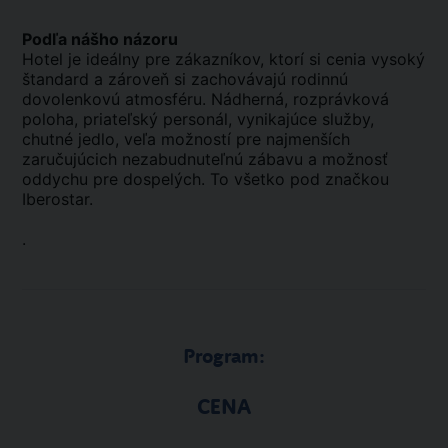
Podľa nášho názoru
Hotel je ideálny pre zákazníkov, ktorí si cenia vysoký
štandard a zároveň si zachovávajú rodinnú
dovolenkovú atmosféru. Nádherná, rozprávková
poloha, priateľský personál, vynikajúce služby,
chutné jedlo, veľa možností pre najmenších
zaručujúcich nezabudnuteľnú zábavu a možnosť
oddychu pre dospelých. To všetko pod značkou
Iberostar.
.
Program:
CENA