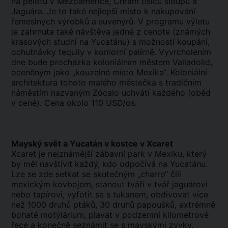
na pelotu v Mezoamerice, Chrám tisíců sloupů a
Jaguára. Je to také nejlepší místo k nakupování
řemeslných výrobků a suvenýrů. V programu výletu
je zahrnuta také návštěva jedné z cenote (známých
krasových studní na Yucatánu) s možností koupání,
ochutnávky tequily v komorní palírně. Vyvrcholením
dne bude procházka koloniálním městem Valladolid,
oceněným jako „kouzelné místo Mexika“. Koloniální
architektura tohoto malého městečka s tradičním
náměstím nazvaným Zócalo uchvátí každého (oběd
v ceně). Cena okolo 110 USD/os.
Mayský svět a Yucatán v kostce v Xcaret
Xcaret je nejznámější zábavní park v Mexiku, který
by měl navštívit každý, kdo odpočívá na Yucatánu.
Lze se zde setkat se skutečným „charro“ čili
mexickým kovbojem, stanout tváří v tvář jaguárovi
nebo tapírovi, vyfotit se s tukanem, obdivovat více
než 1000 druhů ptáků, 30 druhů papoušků, extrémně
bohaté motýlárium, plavat v podzemní kilometrové
řece a konečně seznámit se s mayskými zvyky.