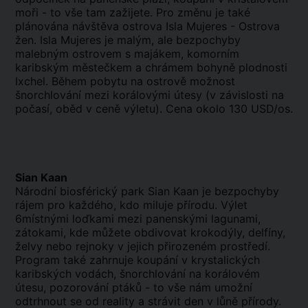
moři - to vše tam zažijete. Pro změnu je také
plánována návštěva ostrova Isla Mujeres - Ostrova
žen. Isla Mujeres je malým, ale bezpochyby
malebným ostrovem s majákem, komorním
karibským městečkem a chrámem bohyně plodnosti
Ixchel. Během pobytu na ostrově možnost
šnorchlování mezi korálovými útesy (v závislosti na
počasí, oběd v ceně výletu). Cena okolo 130 USD/os.
Sian Kaan
Národní biosférický park Sian Kaan je bezpochyby
rájem pro každého, kdo miluje přírodu. Výlet
6místnými loďkami mezi panenskými lagunami,
zátokami, kde můžete obdivovat krokodýly, delfíny,
želvy nebo rejnoky v jejich přirozeném prostředí.
Program také zahrnuje koupání v krystalických
karibských vodách, šnorchlování na korálovém
útesu, pozorování ptáků - to vše nám umožní
odtrhnout se od reality a strávit den v lůně přírody.