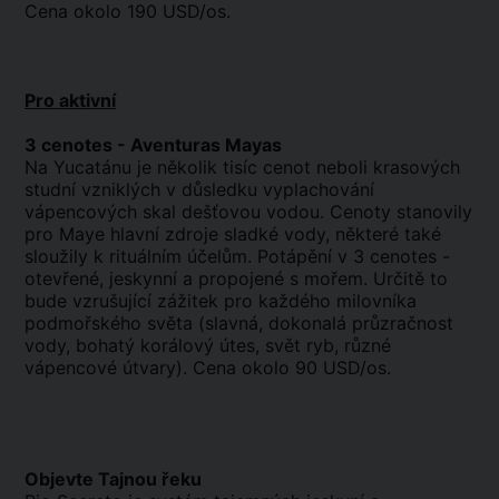
Cena okolo 190 USD/os.
Pro aktivní
3 cenotes - Aventuras Mayas
Na Yucatánu je několik tisíc cenot neboli krasových
studní vzniklých v důsledku vyplachování
vápencových skal dešťovou vodou. Cenoty stanovily
pro Maye hlavní zdroje sladké vody, některé také
sloužily k rituálním účelům. Potápění v 3 cenotes -
otevřené, jeskynní a propojené s mořem. Určitě to
bude vzrušující zážitek pro každého milovníka
podmořského světa (slavná, dokonalá průzračnost
vody, bohatý korálový útes, svět ryb, různé
vápencové útvary). Cena okolo 90 USD/os.
Objevte Tajnou řeku