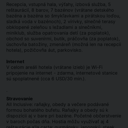
Recepcia, vstupná hala, výťahy, izbová služba, 5
reštaurácií, 8 barov, 7 bazénov (vrátane detského
bazéna a bazéna so šmykľavkami a pirátskou loďou,
sladká voda v bazénoch), 2 vírivky, slnečné terasy
obklopené zeleňou s ležadlami a slnečníkmi,
miniklub, služba opatrovania detí (za poplatok),
obchod so suvenírmi, butik, práčovňa (za poplatok),
úschovňa batožiny, zmenáreň (možná len na recepcii
hotela), požičovňa áut, parkovisko.
Internet
V celom areáli hotela (vrátane izieb) je Wi-Fi
pripojenie na internet - zdarma, internetové stanice
sú spoplatnené (cca 6 USD/30 min.).
.
Stravovanie
All Inclusive: raňajky, obedy a večere podávané
formou bohatého bufetu. Raňajky a obedy sú k
dispozícii aj v bare pri bazéne. Početné občerstvenie
v baroch počas dňa. Hostia môžu využívať aj 4
reštaurácie a'la carte: gurmánsku, japonskú, steak