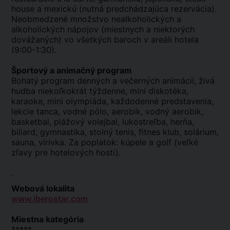
house a mexickú (nutná predchádzajúca rezervácia).
Neobmedzené množstvo nealkoholických a
alkoholických nápojov (miestnych a niektorých
dovážaných) vo všetkých baroch v areáli hotela
(9:00-1:30).
Športový a animačný program
Bohatý program denných a večerných animácií, živá
hudba niekoľkokrát týždenne, mini diskotéka,
karaoke, mini olympiáda, každodenné predstavenia,
lekcie tanca, vodné pólo, aerobik, vodný aerobik,
basketbal, plážový volejbal, lukostreľba, herňa,
biliard, gymnastika, stolný tenis, fitnes klub, solárium,
sauna, vírivka. Za poplatok: kúpele a golf (veľké
zľavy pre hotelových hostí).
.
Webová lokalita
www.iberostar.com
Miestna kategória
*****