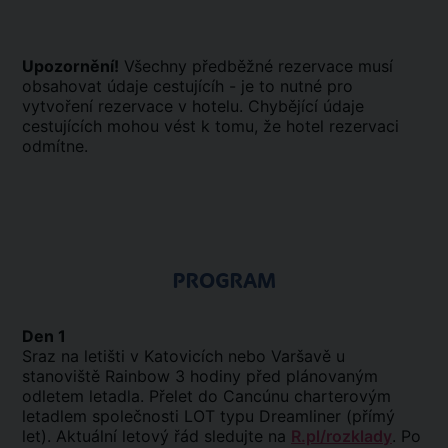
Upozornění!
Všechny předběžné rezervace musí
obsahovat údaje cestujícíh - je to nutné pro
vytvoření rezervace v hotelu. Chybějící údaje
cestujících mohou vést k tomu, že hotel rezervaci
odmítne.
PROGRAM
Den 1
Sraz na letišti v Katovicích nebo Varšavě u
stanoviště Rainbow 3 hodiny před plánovaným
odletem letadla. Přelet do Cancúnu charterovým
letadlem společnosti LOT typu
Dreamliner
(přímý
let). Aktuální letový řád sledujte na
R.pl/rozklady
. Po