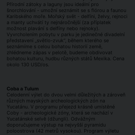
Přírodní zátoky a laguny jsou ideální pro
šnorchlování - umožní seznámit se s flórou a faunou
Karibského moře. Mořský svět - delfíni, želvy, rejnoci
a manty uchvátí ty nejnáročnější (za příplatek
možnost plavání s delfíny nebo rejnoky).
Vyvrcholením pobytu v parku je jedinečné divadelní
představení „světlo-zvuk“, během kterého se
seznámíme s celou bohatou historií země,
zhlédneme zápas v pelotě, budeme obdivovat
bohatou kulturu, hudbu různých států Mexika. Cena
okolo 130 USD/os.
Coba a Tulum
Celodenní výlet do dvou velmi důležitých a zároveň
různých mayských archeologických zón na
Yucatánu. V programu přejezd krásně umístěné
Coby - archeologické zóny, která se nachází v
Yucatánské selvě (džungli). Odvážným
doporučujeme výstup na nejvyšší pyramidu
poloostrova (42 metrů vysokou). Program výletu