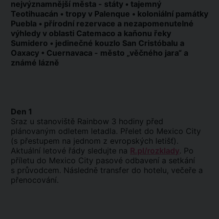
nejvýznamnější města - státy • tajemný
Teotihuacán • tropy v Palenque • koloniální památky
Puebla • přírodní rezervace a nezapomenutelné
výhledy v oblasti Catemaco a kaňonu řeky
Sumidero • jedinečné kouzlo San Cristóbalu a
Oaxacy • Cuernavaca - město „věčného jara“ a
známé lázně
Den 1
Sraz u stanoviště Rainbow 3 hodiny před
plánovaným odletem letadla. Přelet do Mexico City
(s přestupem na jednom z evropských letišť).
Aktuální letové řády sledujte na
R.pl/rozklady
. Po
příletu do Mexico City pasové odbavení a setkání
s průvodcem. Následně transfer do hotelu, večeře a
přenocování.