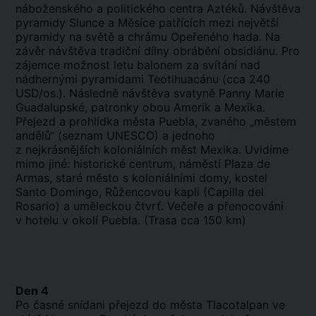
náboženského a politického centra Aztéků. Návštěva
pyramidy Slunce a Měsíce patřících mezi největší
pyramidy na světě a chrámu Opeřeného hada. Na
závěr návštěva tradiční dílny obrábění obsidiánu. Pro
zájemce možnost letu balonem za svítání nad
nádhernými pyramidami Teotihuacánu (cca 240
USD/os.). Následně návštěva svatyně Panny Marie
Guadalupské, patronky obou Amerik a Mexika.
Přejezd a prohlídka města Puebla, zvaného „městem
andělů“ (seznam UNESCO) a jednoho
z nejkrásnějších koloniálních měst Mexika. Uvidíme
mimo jiné: historické centrum, náměstí Plaza de
Armas, staré město s koloniálními domy, kostel
Santo Domingo, Růžencovou kapli (Capilla del
Rosario) a uměleckou čtvrť. Večeře a přenocování
v hotelu v okolí Puebla. (Trasa cca 150 km)
Den 4
Po časné snídani přejezd do města Tlacotalpan ve