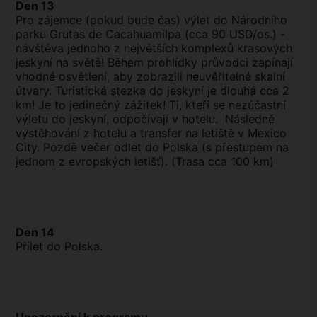
Den 13
Pro zájemce (pokud bude čas) výlet do Národního
parku Grutas de Cacahuamilpa (cca 90 USD/os.) -
návštěva jednoho z největších komplexů krasových
jeskyní na světě! Během prohlídky průvodci zapínají
vhodné osvětlení, aby zobrazili neuvěřitelné skalní
útvary. Turistická stezka do jeskyní je dlouhá cca 2
km! Je to jedinečný zážitek! Ti, kteří se nezúčastní
výletu do jeskyní, odpočívají v hotelu. Následně
vystěhování z hotelu a transfer na letiště v Mexico
City. Pozdě večer odlet do Polska (s přestupem na
jednom z evropských letišť). (Trasa cca 100 km)
Den 14
Přílet do Polska.