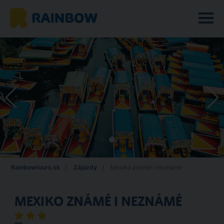
Rainbowtours.sk
Zájazdy
Mexiko známé i neznámé
MEXIKO ZNÁMÉ I NEZNÁMÉ