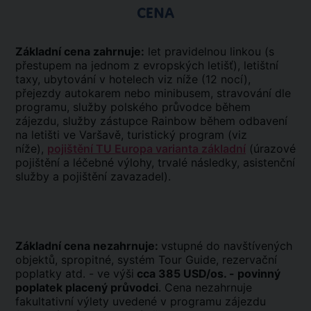
CENA
Základní cena zahrnuje:
let pravidelnou linkou (s
přestupem na jednom z evropských letišť), letištní
taxy, ubytování v hotelech viz níže (12 nocí),
přejezdy autokarem nebo minibusem, stravování dle
programu, služby polského průvodce během
zájezdu, služby zástupce Rainbow během odbavení
na letišti ve Varšavě, turistický program (viz
níže),
pojištění TU Europa varianta základní
(úrazové
pojištění a léčebné výlohy, trvalé následky, asistenční
služby a pojištění zavazadel).
Základní cena nezahrnuje:
vstupné do navštívených
objektů, spropitné, systém Tour Guide, rezervační
poplatky atd. - ve výši
cca 385 USD/os. - povinný
poplatek placený průvodci
. Cena nezahrnuje
fakultativní výlety uvedené v programu zájezdu