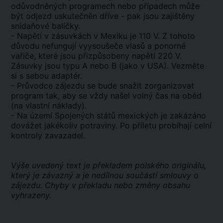
odůvodněných programech nebo případech může
být odjezd uskutečněn dříve - pak jsou zajištěny
snídaňové balíčky.
- Napětí v zásuvkách v Mexiku je 110 V. Z tohoto
důvodu nefungují vyysoušeče vlasů a ponorné
vařiče, které jsou přizpůsobeny napětí 220 V.
Zásuvky jsou typu A nebo B (jako v USA). Vezměte
si s sebou adaptér.
- Průvodce zájezdu se bude snažit zorganizovat
program tak, aby se vždy našel volný čas na oběd
(na vlastní náklady).
- Na území Spojených států mexických je zakázáno
dovážet jakékoliv potraviny. Po příletu probíhají celní
kontroly zavazadel.
Výše uvedený text je překladem polského originálu,
který je závazný a je nedílnou součástí smlouvy o
zájezdu. Chyby v překladu nebo změny obsahu
vyhrazeny.