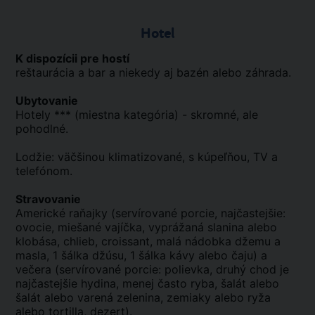
Hotel
K dispozícii pre hostí
reštaurácia a bar a niekedy aj bazén alebo záhrada.
Ubytovanie
Hotely *** (miestna kategória) - skromné, ale
pohodlné.
Lodžie: väčšinou klimatizované, s kúpeľňou, TV a
telefónom.
Stravovanie
Americké raňajky (servírované porcie, najčastejšie:
ovocie, miešané vajíčka, vyprážaná slanina alebo
klobása, chlieb, croissant, malá nádobka džemu a
masla, 1 šálka džúsu, 1 šálka kávy alebo čaju) a
večera (servírované porcie: polievka, druhý chod je
najčastejšie hydina, menej často ryba, šalát alebo
šalát alebo varená zelenina, zemiaky alebo ryža
alebo tortilla, dezert).