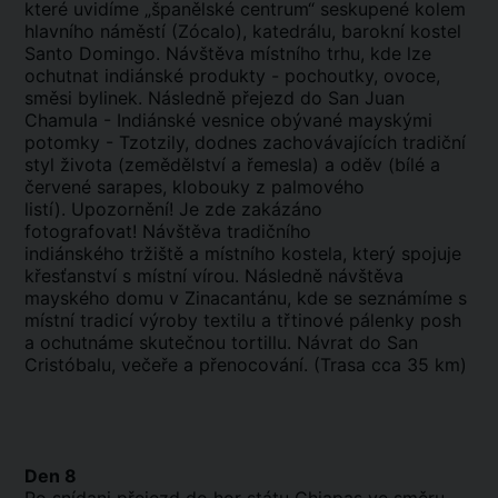
které uvidíme „španělské centrum“ seskupené kolem
hlavního náměstí (Zócalo), katedrálu, barokní kostel
Santo Domingo. Návštěva místního trhu, kde lze
ochutnat indiánské produkty - pochoutky, ovoce,
směsi bylinek. Následně přejezd do San Juan
Chamula - Indiánské vesnice obývané mayskými
potomky - Tzotzily, dodnes zachovávajících tradiční
styl života (zemědělství a řemesla) a oděv (bílé a
červené sarapes, klobouky z palmového
listí). Upozornění! Je zde zakázáno
fotografovat! Návštěva tradičního
indiánského tržiště a místního kostela, který spojuje
křesťanství s místní vírou. Následně návštěva
mayského domu v Zinacantánu, kde se seznámíme s
místní tradicí výroby textilu a třtinové pálenky posh
a ochutnáme skutečnou tortillu. Návrat do San
Cristóbalu, večeře a přenocování. (Trasa cca 35 km)
Den 8