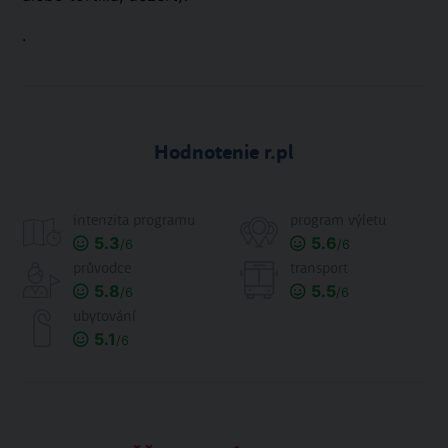
.
Hodnotenie r.pl
intenzita programu
program výletu
5.3
5.6
/6
/6
průvodce
transport
5.8
5.5
/6
/6
ubytování
5.1
/6