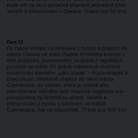
bude mít za úkol společně připravit jedinečná jídla!
Večeře a přenocování v Oaxace. (Trasa cca 50 km)
Den 12
Po časné snídani vystěhování z hotelu a přejezd do
města Cholula ve státě Puebla. Prohlídka kostela z
dob dobývání, postaveného na jedné z největších
pyramid na světě. Při dobré viditelnosti možnost
pozorování slavného „páru sopek“ - Popocatapetl a
Iztaccíhuatl. Následně přejezd do okolí města
Cuernavaca, do oblasti, která je známá díky
mikroklimatu věčného jara, tropické vegetace a je
považována za lázeňskou oblast. Večeře a
přenocování v hotelu s bazénem ve městě
Cuernavaca, ​​čas na odpočinek. (Trasa cca 500 km)