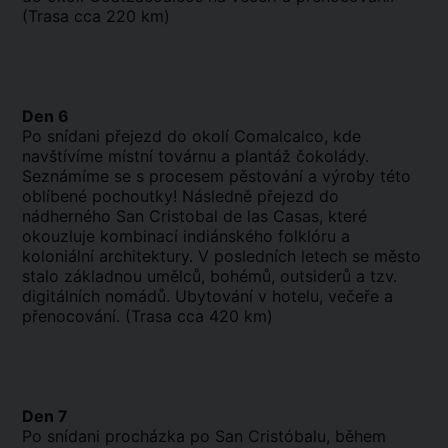
(Trasa cca 220 km)
Den 6
Po snídani přejezd do okolí Comalcalco, kde
navštívíme místní továrnu a plantáž čokolády.
Seznámíme se s procesem pěstování a výroby této
oblíbené pochoutky! Následně přejezd do
nádherného San Cristobal de las Casas, které
okouzluje kombinací indiánského folklóru a
koloniální architektury. V posledních letech se město
stalo základnou umělců, bohémů, outsiderů a tzv.
digitálních nomádů. Ubytování v hotelu, večeře a
přenocování. (Trasa cca 420 km)
Den 7
Po snídani procházka po San Cristóbalu, během