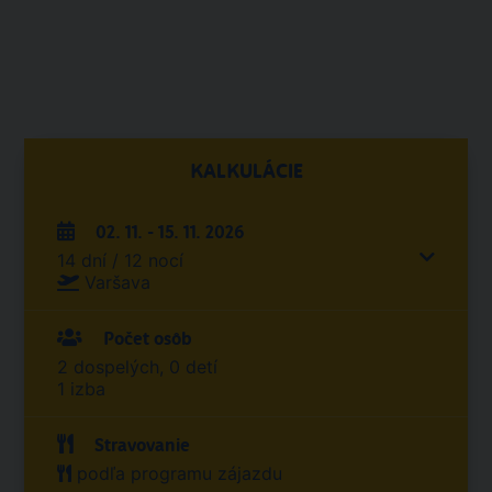
KALKULÁCIE
02. 11. - 15. 11. 2026
14 dní / 12 nocí
Varšava
Počet osôb
2 dospelých, 0 detí
1 izba
Stravovanie
podľa programu zájazdu