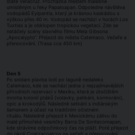
státě Veracruz. Procházka městem malebně
umístěným u řeky Papaloapan. Odpoledne návštěva
vodopádů Eyipantla, který je krásnou kaskádou s
výškou přes 40 m. Vodopád se nachází v horách Los
Tuxtlas a je obklopen tropickou vegetací. Zde se
natáčely scény slavného filmu Mela Gibsona
„Apocalypto“. Přejezd do města Catemaco. Večeře a
přenocování. (Trasa cca 450 km)
Den 5
Po snídani plavba lodí po laguně nedaleko
Catemaco, kde se nachází jedna z nejzajímavějších
přírodních rezervací v Mexiku, která je útočištěm
mnoha kolonií ptáků (volavky, pelikáni, kormoráni),
opic a krokodýlů. Následně setkání s indiánským
šamanem a účast na tradičním očistném
rituálu. Následně přejezd k Mexickému zálivu do
malé přímořské vesničky Barra De Sontecomapan,
kde strávíme odpočinkový čas na pláži. Poté přejezd
do okolí Coatzacoalcos na večeři a přenocování.