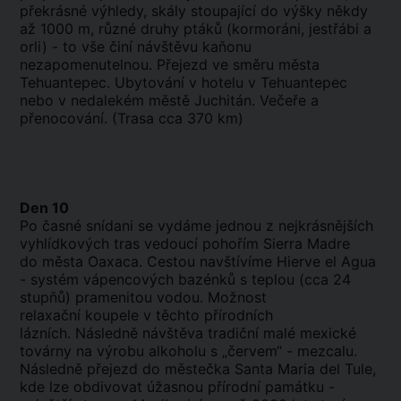
překrásné výhledy, skály stoupající do výšky někdy
až 1000 m, různé druhy ptáků (kormoráni, jestřábi a
orli) - to vše činí návštěvu kaňonu
nezapomenutelnou. Přejezd ve směru města
Tehuantepec. Ubytování v hotelu v Tehuantepec
nebo v nedalekém městě Juchitán. Večeře a
přenocování. (Trasa cca 370 km)
Den 10
Po časné snídani se vydáme jednou z nejkrásnějších
vyhlídkových tras vedoucí pohořím Sierra Madre
do města Oaxaca. Cestou navštívíme Hierve el Agua
- systém vápencových bazénků s teplou (cca 24
stupňů) pramenitou vodou. Možnost
relaxační koupele v těchto přírodních
lázních. Následně návštěva tradiční malé mexické
továrny na výrobu alkoholu s „červem“ - mezcalu.
Následně přejezd do městečka Santa Maria del Tule,
kde lze obdivovat úžasnou přírodní památku -