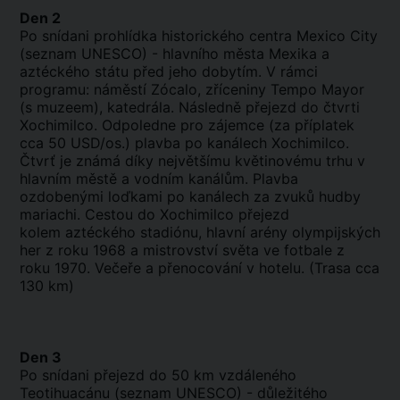
Den 2
Po snídani prohlídka historického centra Mexico City
(seznam UNESCO) - hlavního města Mexika a
aztéckého státu před jeho dobytím. V rámci
programu: náměstí Zócalo, zříceniny Tempo Mayor
(s muzeem), katedrála. Následně přejezd do čtvrti
Xochimilco. Odpoledne pro zájemce (za příplatek
cca 50 USD/os.) plavba po kanálech Xochimilco.
Čtvrť je známá díky největšímu květinovému trhu v
hlavním městě a vodním kanálům. Plavba
ozdobenými loďkami po kanálech za zvuků hudby
mariachi. Cestou do Xochimilco přejezd
kolem aztéckého stadiónu, hlavní arény olympijských
her z roku 1968 a mistrovství světa ve fotbale z
roku 1970. Večeře a přenocování v hotelu. (Trasa cca
130 km)
Den 3
Po snídani přejezd do 50 km vzdáleného
Teotihuacánu (seznam UNESCO) - důležitého