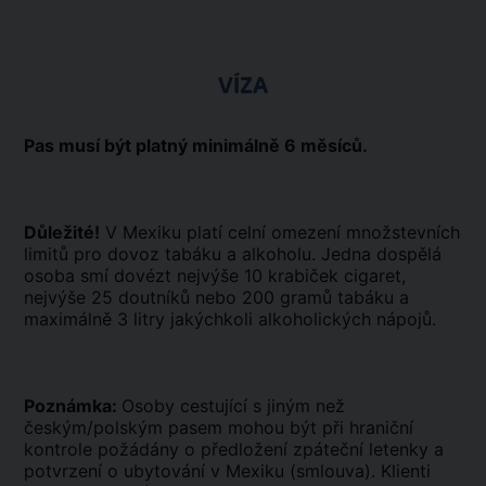
VÍZA
Pas musí být platný minimálně 6 měsíců.
Důležité!
V Mexiku platí celní omezení množstevních
limitů pro dovoz tabáku a alkoholu. Jedna dospělá
osoba smí dovézt nejvýše 10 krabiček cigaret,
nejvýše 25 doutníků nebo 200 gramů tabáku a
maximálně 3 litry jakýchkoli alkoholických nápojů.
Poznámka:
Osoby cestující s jiným než
českým/polským pasem mohou být při hraniční
kontrole požádány o předložení zpáteční letenky a
potvrzení o ubytování v Mexiku (smlouva). Klienti