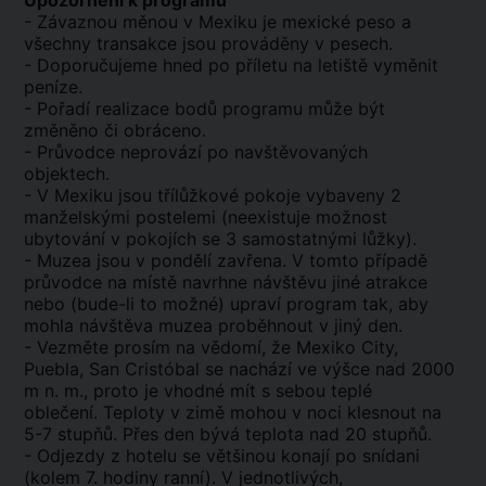
Upozornění k programu
- Závaznou měnou v Mexiku je mexické peso a
všechny transakce jsou prováděny v pesech.
- Doporučujeme hned po příletu na letiště vyměnit
peníze.
- Pořadí realizace bodů programu může být
změněno či obráceno.
- Průvodce neprovází po navštěvovaných
objektech.
- V Mexiku jsou třílůžkové pokoje vybaveny 2
manželskými postelemi (neexistuje možnost
ubytování v pokojích se 3 samostatnými lůžky).
- Muzea jsou v pondělí zavřena. V tomto případě
průvodce na místě navrhne návštěvu jiné atrakce
nebo (bude-li to možné) upraví program tak, aby
mohla návštěva muzea proběhnout v jiný den.
- Vezměte prosím na vědomí, že Mexiko City,
Puebla, San Cristóbal se nachází ve výšce nad 2000
m n. m., proto je vhodné mít s sebou teplé
oblečení. Teploty v zimě mohou v noci klesnout na
5-7 stupňů. Přes den bývá teplota nad 20 stupňů.
- Odjezdy z hotelu se většinou konají po snídani
(kolem 7. hodiny ranní). V jednotlivých,