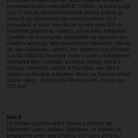
Po snídani přejezd do hor státu Chiapas ve směru
monumentálních vodopádů El Chiflon. Je třeba projít
cca 1,5 km po nenáročné horské stezce (někdy je
třeba jít po schodech). Na stezce uvidíme až 5
vodopádů, z nichž nejvyšší je vysoký přes 120 m!
Následně přejezd do malého, půvabného městečka
Comitán de Dominguez zapsaného na seznamu tzv.
Pueblos Magicos, tedy kouzelných městeček. Návrat
do San Cristóbalu, večeře. Pro zájemce (za příplatek
cca 60 USD/os.) mexický večer v centru indiánského
městečka San Cristóbal. Uvidíme ukázky tanců z
Oaxacy, Veracruz, Jalisco a Yucatánu, ale také s
vázami na hlavách a šavlemi. Navíc se bude podávat
místní nápoj - Cucaracha! Přenocování. (Trasa cca
230 km)
Den 9
Po snídani vystěhování z hotelu a přejezd do
Národního parku kaňonu Sumidero, ve kterém se
přeplavíme přes řeku Grijalva. Úchvatná příroda,