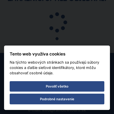
Poznávacie
Tento web využíva cookies
Na týchto webových stránkach sa používajú súbory
cookies a ďalšie sieťové identifikátory, ktoré môžu
obsahovať osobné údaje.
Mexiko
plná penzia
Letecky
Povoliť všetko
Plavba podél Západního pobřeží - Los Angeles a
Mexiko - Carnival Cruise Line
Podrobné nastavenie
19.09.2026 - 28.09.2026
(
10
)