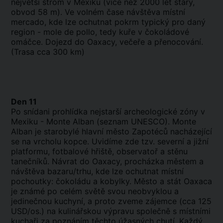
největší strom v Mexiku (více než 2000 let starý,
obvod 58 m). Ve volném čase návštěva místní
mercado, kde lze ochutnat pokrm typický pro daný
region - mole de pollo, tedy kuře v čokoládové
omáčce. Dojezd do Oaxacy, večeře a přenocování.
(Trasa cca 300 km)
Den 11
Po snídani prohlídka nejstarší archeologické zóny v
Mexiku - Monte Alban (seznam UNESCO). Monte
Alban je starobylé hlavní město Zapotéců nacházející
se na vrcholu kopce. Uvidíme zde tzv. severní a jižní
platformu, fotbalové hřiště, observatoř a stěnu
tanečníků. Návrat do Oaxacy, procházka městem a
návštěva bazaru/trhu, kde lze ochutnat místní
pochoutky: čokoládu a kobylky. Město a stát Oaxaca
je známé po celém světě svou neobvyklou a
jedinečnou kuchyní, a proto zveme zájemce (cca 125
USD/os.) na kulinářskou výpravu společně s místními
kuchaři za poznáním těchto úžasných chutí. Každý