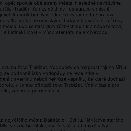
ní opět spojuje obě strany města. Následně navštívíme
ija (tradiční řemeslné dílny, restaurace s místní
ajících k modlitbě). Následně se vydáme do Sarajeva -
o v 15. století osmanskými Turky v krásném údolí řeky
 města, kde se mísí vlivy různých kultur a náboženství,
 a Latinski Most - místo atentátu na arcivévodu
evu na řece Trebižat. Vodopády se rozprostírají na šířku
ily se podobně jako vodopády na řece Krka v
ění travertinu neboli nekróze vápníku, ke které dochází
zdroje, v tomto případě řeka Trebižat. Volný čas a pro
elu, večeře a přenocování.
dka největšího města Dalmácie - Splitu. Návštěva starého
 Mísí se zde benátské, maďarské a rakouské vlivy.