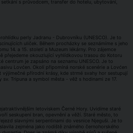
u setkání s průvodcem, transfer do hotelu, ubytování,
rohlídku perly Jadranu - Dubrovníku (UNESCO). Je to
scinujících uliček. Během procházky se seznámíme s jeho
elomu 14. a 15. století a Muzeum lékárny. Pro zájemce
ě přejedeme okouzlující vyhlídkovou trasou do Kotoru
ické centrum je zapsáno na seznamu UNESCO. Je to
masivu Lovćen. Okolí připomíná norské scenérie a Lovćen
st výjimečné přírodní krásy, kde strmé svahy hor sestupují
 sv. Tripuna a symbol města - věž s hodinami ze 17.
jatraktivnějším letoviskem Černé Hory. Uvidíme staré
voří seskupení bran, opevnění a věží. Staré město, to
ejezd slavnými serpentinami do vesnice Njeguši. Je to
roslavila zejména jako rodiště známého černohorského
ho dynastie. Dnes je známá díky výrobě sýrů a sušené