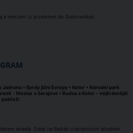
ą a morzem (z przelotem do Dubrownika)
OGRAM
ly Jadranu • fjordy jižní Evropy • Kotor • Národní park
osně - Mostar a Sarajevo • Budva a Kotor - nejkrásnější
 pobřeží
letem letadla. Odlet na Balkán charterovým letadlem.