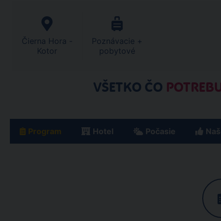
Čierna Hora -
Poznávacie +
Kotor
pobytové
VŠETKO ČO
POTREBU
Program
Hotel
Počasie
Naš