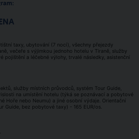
gram:
ENA
tištní taxy, ubytování (7 nocí), všechny přejezdy
ě, večeře s výjimkou jednoho hotelu v Tiraně, služby
 pojištění a léčebné výlohy, trvalé následky, asistenční
ektů, služby místních průvodců, systém Tour Guide,
vislosti na umístění hotelu (týká se poznávací a pobytové
rné Hoře nebo Neumu) a jiné osobní výdaje. Orientační
ur Guide, bez pobytové taxy) - 165 EUR/os.
.