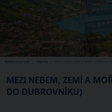
Rainbowtours.sk
Zájazdy
Mezi nebem, zemí a mořem (s přeletem d
MEZI NEBEM, ZEMÍ A MO
DO DUBROVNÍKU)