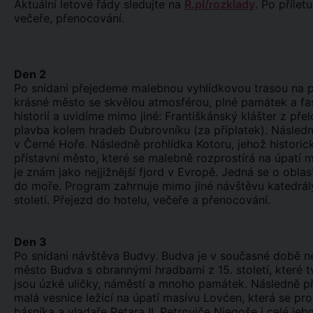
Aktuální letové řády sledujte na
R.pl/rozklady
. Po přílet
večeře, přenocování.
Den 2
Po snídani přejedeme malebnou vyhlídkovou trasou na p
krásné město se skvělou atmosférou, plné památek a fa
historií a uvidíme mimo jiné: Františkánský klášter z př
plavba kolem hradeb Dubrovníku (za příplatek). Následn
v Černé Hoře. Následně prohlídka Kotoru, jehož histor
přístavní město, které se malebně rozprostírá na úpatí 
je znám jako nejjižnější fjord v Evropě. Jedná se o obla
do moře. Program zahrnuje mimo jiné návštěvu katedrály
století. Přejezd do hotelu, večeře a přenocování.
Den 3
Po snídani návštěva Budvy. Budva je v současné době ne
město Budva s obrannými hradbami z 15. století, které t
jsou úzké uličky, náměstí a mnoho památek. Následně př
malá vesnice ležící na úpatí masívu Lovćen, která se p
básníka a vladaře Petara II. Petroviče Njegoše i celé je