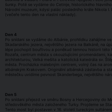
šunky. Poté se vydáme do Cetinje, historického hlavníh
Národní muzeum, kdysi palác posledního krále Nikola I. 
(večeře tento den na vlastní náklady).
Den 4
Po snídani se vydáme do Albánie, prohlídku zahájíme ve 
Skadarského jezera, největšího jezera na Balkáně, na ú
lépe pochopit bouřlivou a poněkud temnou historii této 
Rozafa, centrum města s okouzlujícími promenádami, k
architekturou, Velká mešita a katolická katedrála sv. Št
města. Procházka malebným centrem, volný čas na arom
albánským Krakovem. Originální albánská zástavba a sta
městečku uvidíme pevnost Skanderbega, největšího náro
Den 5
Po snídani přejezd ve směru Bosny a Hercegoviny do Mo
středověkého města založeného Turky. Projdeme se S
Tento most byl postaven v 16. století tureckým sultánem