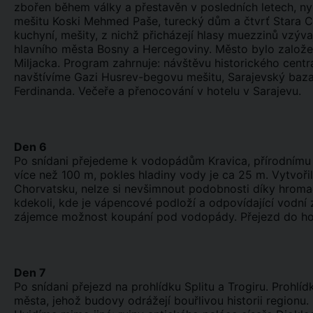
zbořen během války a přestavěn v posledních letech, ny
mešitu Koski Mehmed Paše, turecký dům a čtvrť Stara Carš
kuchyní, mešity, z nichž přicházejí hlasy muezzinů vzýv
hlavního města Bosny a Hercegoviny. Město bylo založen
Miljacka. Program zahrnuje: návštěvu historického centra
navštívíme Gazi Husrev-begovu mešitu, Sarajevský bazar
Ferdinanda. Večeře a přenocování v hotelu v Sarajevu.
Den 6
Po snídani přejedeme k vodopádům Kravica, přírodnímu j
více než 100 m, pokles hladiny vody je ca 25 m. Vytvoř
Chorvatsku, nelze si nevšimnout podobnosti díky hromad
kdekoli, kde je vápencové podloží a odpovídající vodní 
zájemce možnost koupání pod vodopády. Přejezd do hot
Den 7
Po snídani přejezd na prohlídku Splitu a Trogiru. Prohlí
města, jehož budovy odrážejí bouřlivou historii regionu.