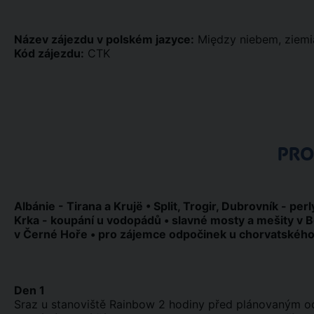
Název zájezdu v polském jazyce:
Między niebem, ziemi
Kód zájezdu:
CTK
PR
Albánie - Tirana a Krujë • Split, Trogir, Dubrovník - per
Krka - koupání u vodopádů • slavné mosty a mešity v B
v Černé Hoře • pro zájemce odpočinek u chorvatského
Den 1
Sraz u stanoviště Rainbow 2 hodiny před plánovaným od