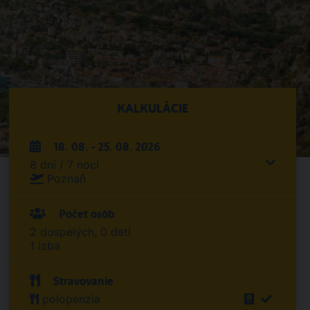
KALKULÁCIE
18. 08. - 25. 08. 2026
8 dní / 7 nocí
Poznaň
Počet osôb
2 dospelých, 0 detí
1 izba
Stravovanie
polopenzia