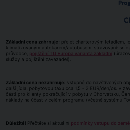
Pro
C
Základní cena zahrnuje:
přelet charterovým letadlem, le
klimatizovaným autokarem/autobusem, stravování: snídan
průvodce,
pojištění TU Europa varianta základní
(úrazové
služby a pojištění zavazadel).
Základní cena nezahrnuje:
vstupné do navštívených obj
další jídla, pobytovou taxu cca 1,5 - 2 EUR/den/os. v zá
části pro klienty pokračující v pobytu v Chorvatsku, Če
náklady na účast v celém programu (včetně systému To
Důležité!
Přečtěte si aktuální
podmínky vstupu do země