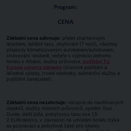
Program:
CENA
Základní cena zahrnuje:
přelet charterovým
letadlem, letištní taxy, ubytování (7 nocí), všechny
přejezdy klimatizovaným autokarem/autobusem,
stravování: snídaně, večeře s výjimkou jednoho
hotelu v Albánii, služby průvodce,
pojištění TU
Europa varianta základní
(úrazové pojištění a
léčebné výlohy, trvalé následky, asistenční služby a
pojištění zavazadel).
Základní cena nezahrnuje:
vstupné do navštívených
objektů, služby místních průvodců, systém Tour
Guide, další jídla, pobytovou taxu cca 1,5-
2 EUR/den/os. v závislosti na umístění hotelu (týká
se poznávací a pobytové části pro klienty