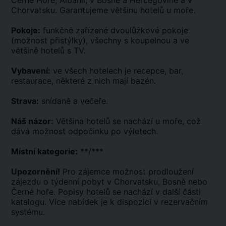
Černé Hoře, Albánii, v Bosně a Hercegovině a v
Chorvatsku. Garantujeme většinu hotelů u moře.
Pokoje:
funkčně zařízené dvoulůžkové pokoje
(možnost přistýlky), všechny s koupelnou a ve
většině hotelů s TV.
Vybavení:
ve všech hotelech je recepce, bar,
restaurace, některé z nich mají bazén.
Strava:
snídaně a večeře.
Náš názor:
Většina hotelů se nachází u moře, což
dává možnost odpočinku po výletech.
Místní kategorie:
**/***
Upozornění!
Pro zájemce možnost prodloužení
zájezdu o týdenní pobyt v Chorvatsku, Bosně nebo
Černé hoře. Popisy hotelů se nachází v další části
katalogu. Více nabídek je k dispozici v rezervačním
systému.