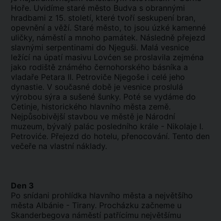
Hoře. Uvidíme staré město Budva s obrannými
hradbami z 15. století, které tvoří seskupení bran,
opevnění a věží. Staré město, to jsou úzké kamenné
uličky, náměstí a mnoho památek. Následně přejezd
slavnými serpentinami do Njeguši. Malá vesnice
ležící na úpatí masivu Lovćen se proslavila zejména
jako rodiště známého černohorského básníka a
vladaře Petara II. Petroviče Njegoše i celé jeho
dynastie. V současné době je vesnice proslulá
výrobou sýra a sušené šunky. Poté se vydáme do
Cetinje, historického hlavního města země.
Nejpůsobivější stavbou ve městě je Národní
muzeum, bývalý palác posledního krále - Nikolaje I.
Petroviće. Přejezd do hotelu, přenocování. Tento den
večeře na vlastní náklady.
Den 3
Po snídani prohlídka hlavního města a největšího
města Albánie - Tirany. Procházku začneme u
Skanderbegova náměstí patřícímu největšímu