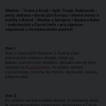
Albánie - Tirana a Krujë • Split, Trogir, Dubrovník -
perly Jadranu • fjordy jižní Evropy • slavné mosty a
mešity v Bosně - Mostar a Sarajevo • Budva a Kotor
- nejkrásnější v Černé Hoře • pro zájemce
odpočinek u černohorského pobřeží
Den 1
Sraz u stanoviště Rainbow 2 hodiny před
plánovaným odletem letadla. Odlet na
Balkán charterovým letadlem. Aktuální letové řády
sledujte na
R.pl/rozklady
. Po příletu setkání
s průvodcem, transfer do hotelu, ubytování, večeře,
přenocování.
Den 2
Po snídani návštěva města Budva. V současné době
je nejatraktivnějším turistickým letoviskem v Černé