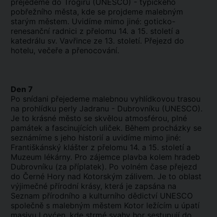
přejedeme do Trogiru (UNESCO) - typického
pobřežního města, kde se projdeme malebným
starým městem. Uvidíme mimo jiné: goticko-
renesanční radnici z přelomu 14. a 15. století a
katedrálu sv. Vavřince ze 13. století. Přejezd do
hotelu, večeře a přenocování.
Den 7
Po snídani přejedeme malebnou vyhlídkovou trasou
na prohlídku perly Jadranu - Dubrovníku (UNESCO).
Je to krásné město se skvělou atmosférou, plné
památek a fascinujících uliček. Během procházky se
seznámíme s jeho historií a uvidíme mimo jiné:
Františkánský klášter z přelomu 14. a 15. století a
Muzeum lékárny. Pro zájemce plavba kolem hradeb
Dubrovníku (za příplatek). Po volném čase přejezd
do Černé Hory nad Kotorským zálivem. Je to oblast
výjimečné přírodní krásy, která je zapsána na
Seznam přírodního a kulturního dědictví UNESCO
společně s malebným městem Kotor ležícím u úpatí
masivu Lovćen, kde strmé svahy hor sestupují do