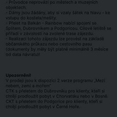
- Průvodce neprovází po městech a muzejních
objektech.
- Dámy jsou žádány, aby si vzaly šátek na hlavu - ke
vstupu do kostela/mešity.
- Přelet na Balkán - Rainbow nabízí spojení se
Splitem, Dubrovníkem a Podgoricou. Cílové letiště se
přiřadí v závislosti na zvolené trase zájezdu.
- Realizaci tohoto zájezdu lze provést na základě
občanského průkazu nebo cestovního pasu
(dokumenty by měly být platné minimálně 3 měsíce
od data návratu)!
Upozornění!
V prodeji jsou k dispozici 2 verze programu „Mezi
nebem, zemí a mořem“
CTK s přeletem do Dubrovníku pro klienty, kteří si
chtějí prodloužit pobyt v Chorvatsku nebo v Bosně.
CKT s přeletem do Podgorice pro klienty, kteří si
chtějí prodloužit pobyt v Černé Hoře.