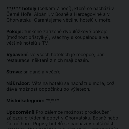
**/*** hotely
(celkem 7 nocí), které se nachází v
Černé Hoře, Albánii, v Bosně a Hercegovině a v
Chorvatsku. Garantujeme většinu hotelů u moře.
Pokoje:
funkčně zařízené dvoulůžkové pokoje
(možnost přistýlky), všechny s koupelnou a ve
většině hotelů s TV.
Vybavení:
ve všech hotelech je recepce, bar,
restaurace, některé z nich mají bazén.
Strava:
snídaně a večeře.
Náš názor:
Většina hotelů se nachází u moře, což
dává možnost odpočinku po výletech.
Místní kategorie:
**/***
Upozornění!
Pro zájemce možnost prodloužení
zájezdu o týdenní pobyt v Chorvatsku, Bosně nebo
Černé hoře. Popisy hotelů se nachází v další části