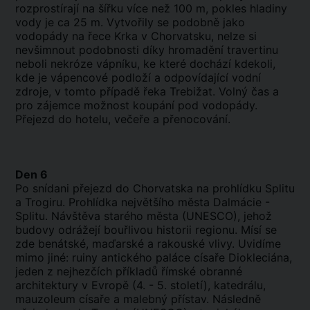
rozprostírají na šířku více než 100 m, pokles hladiny
vody je ca 25 m. Vytvořily se podobně jako
vodopády na řece Krka v Chorvatsku, nelze si
nevšimnout podobnosti díky hromadění travertinu
neboli nekróze vápníku, ke které dochází kdekoli,
kde je vápencové podloží a odpovídající vodní
zdroje, v tomto případě řeka Trebižat. Volný čas a
pro zájemce možnost koupání pod vodopády.
Přejezd do hotelu, večeře a přenocování.
Den 6
Po snídani přejezd do Chorvatska na prohlídku Splitu
a Trogiru. Prohlídka největšího města Dalmácie -
Splitu. Návštěva starého města (UNESCO), jehož
budovy odrážejí bouřlivou historii regionu. Mísí se
zde benátské, maďarské a rakouské vlivy. Uvidíme
mimo jiné: ruiny antického paláce císaře Diokleciána,
jeden z nejhezčích příkladů římské obranné
architektury v Evropě (4. - 5. století), katedrálu,
mauzoleum císaře a malebný přístav. Následně