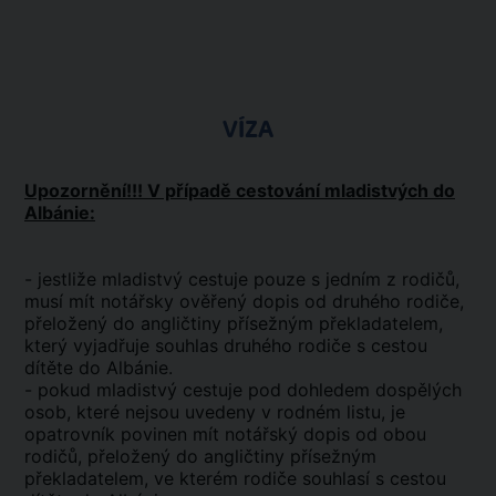
VÍZA
Upozornění!!! V případě cestování mladistvých do
Albánie:
- jestliže mladistvý cestuje pouze s jedním z rodičů,
musí mít notářsky ověřený dopis od druhého rodiče,
přeložený do angličtiny přísežným překladatelem,
který vyjadřuje souhlas druhého rodiče s cestou
dítěte do Albánie.
- pokud mladistvý cestuje pod dohledem dospělých
osob, které nejsou uvedeny v rodném listu, je
opatrovník povinen mít notářský dopis od obou
rodičů, přeložený do angličtiny přísežným
překladatelem, ve kterém rodiče souhlasí s cestou