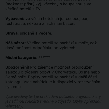
(možnost přistýlky), všechny s koupelnou a ve
většině hotelů s TV.
Vybavení:
ve všech hotelech je recepce, bar,
restaurace, některé z nich mají bazén.
Strava:
snídaně a večeře.
Náš názor:
Většina hotelů se nachází u moře, což
dává možnost odpočinku po výletech.
Místní kategorie:
**/***
Upozornění!
Pro zájemce možnost prodloužení
zájezdu o týdenní pobyt v Chorvatsku, Bosně nebo
Černé hoře. Popisy hotelů se nachází v další části
katalogu. Více nabídek je k dispozici v rezervačním
systému.
Výše uvedený text je překladem polského originálu, který
je nedílnou součástí smlouvy o zájezdu. Chyby v překladu
vyhrazeny.