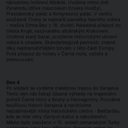
národnímu hrdinovi Albánie. Uvidíme mimo jiné:
Pyramidu (dříve mauzoleum Envera Hodžy),
Prezidentský palác a Kongresový palác. V centru
současné Tirany je nejstarší památka hlavního města
- mešita Ethna Bey z 18. století. Následně přejezd do
města Krujë, nazývaného albánským Krakovem.
Uvidíme starý bazar, projdeme historickými ulicemi
města k citadele, Skanderbegově pevnosti, známé
díky nejdramatičtějším bitvám v této části Evropy.
Poté přejezd do hotelu v Černé Hoře, večeře a
přenocování.
Den 4
Po snídani se vydáme malebnou trasou do Sarajeva.
Tento den nás čekají úžasné výhledy na majestátní
pohoří Černé Hory a Bosny a Hercegoviny. Poznáme
bouřlivou historii Sarajeva a navštívíme
nejzajímavější místa historického centra - Baščaršiju,
kde se mísí vlivy různých kultur a náboženství.
Město bylo založeno v 15. století osmanskými Turky