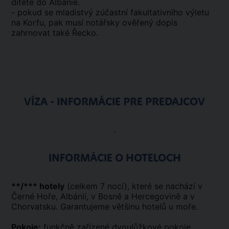
dítěte do Albánie.
- pokud se mladistvý zúčastní fakultativního výletu
na Korfu, pak musí notářsky ověřený dopis
zahrnovat také Řecko.
VÍZA - INFORMÁCIE PRE PREDAJCOV
.
INFORMÁCIE O HOTELOCH
**/*** hotely
(celkem 7 nocí), které se nachází v
Černé Hoře, Albánii, v Bosně a Hercegovině a v
Chorvatsku. Garantujeme většinu hotelů u moře.
Pokoje:
funkčně zařízené dvoulůžkové pokoje