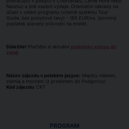
pokračující v pobytu v Chorvatsku, Černé Hoře nebo
Neumu) a jiné osobní výdaje. Orientační náklady na
účast v celém programu (včetně systému Tour
Guide, bez pobytové taxy) - 165 EUR/os. (povinný
poplatek placený průvodci na místě).
Důležité!
Přečtěte si aktuální
podmínky vstupu do
země
.
Název zájezdu v polském jazyce:
Między niebem,
ziemią a morzem (z przelotem do Podgoricy)
Kód zájezdu:
CKT
PROGRAM