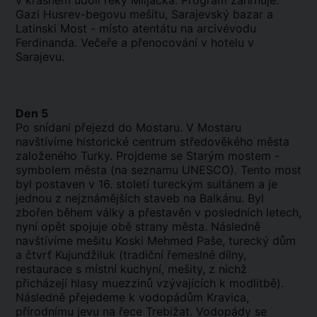
v krásném údolí řeky Miljacka. Program zahrnuje:
Gazi Husrev-begovu mešitu, Sarajevský bazar a
Latinski Most - místo atentátu na arcivévodu
Ferdinanda. Večeře a přenocování v hotelu v
Sarajevu.
Den 5
Po snídani přejezd do Mostaru. V Mostaru
navštívíme historické centrum středověkého města
založeného Turky. Projdeme se Starým mostem -
symbolem města (na seznamu UNESCO). Tento most
byl postaven v 16. století tureckým sultánem a je
jednou z nejznámějších staveb na Balkánu. Byl
zbořen během války a přestavěn v posledních letech,
nyní opět spojuje obě strany města. Následně
navštívíme mešitu Koski Mehmed Paše, turecký dům
a čtvrť Kujundžiluk (tradiční řemeslné dílny,
restaurace s místní kuchyní, mešity, z nichž
přicházejí hlasy muezzinů vzývajících k modlitbě).
Následně přejedeme k vodopádům Kravica,
přírodnímu jevu na řece Trebižat. Vodopády se