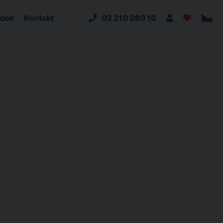
adok
Kontakt
02 210 280 10