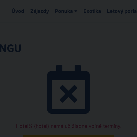
Úvod
Zájazdy
Ponuka
Exotika
Letový pori
ONGU
Hotel% {hotel} nemá už žiadne voľné termíny.