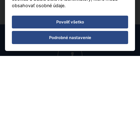
obsahovať osobné údaje.
Povoliť všetko
Podrobné nastavenie
Taliansko
polopenzia
Letecky
Acacia Resort
09.08.2026 - 16.08.2026
(
8
)
od 1 035 € | Last Minute