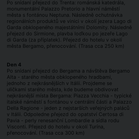
Po snídani přejezd do Trenta: románská katedrála,
monumentální Palazzo Pretorio a hlavní náměstí
města s fontánou Neptuna. Následně ochutnávka
regionálních produktů ve vinici v okolí jezera Lago di
Garda obklopeného majestátními Dolomity. Následně
přejezd do Sirmione, plavba loďkou po jezeře Lago
di Garda (za příplatek). Přejezd do hotelu v okolí
města Bergamo, přenocování. (Trasa cca 250 km)
Den 4
Po snídani přejezd do Bergama a návštěva Bergamo
Alta - starého města obklopeného hradbami,
jednoho z nejkrásnějších v Itálii. Projdeme se
uličkami starého města, kde budeme obdivovat
nejkrásnější místa Bergama: Piazza Vecchia - typické
italské náměstí s fontánou v centrální části a Palazzo
Della Ragione - jeden z nejstarších veřejných paláců
v Itálii. Odpoledne přejezd do opatství Certosa di
Pavia - perly renesanční Lombardie a sídla rodu
Visconti. Přejezd do hotelu v okolí Turína,
přenocování. (Trasa cca 300 km)