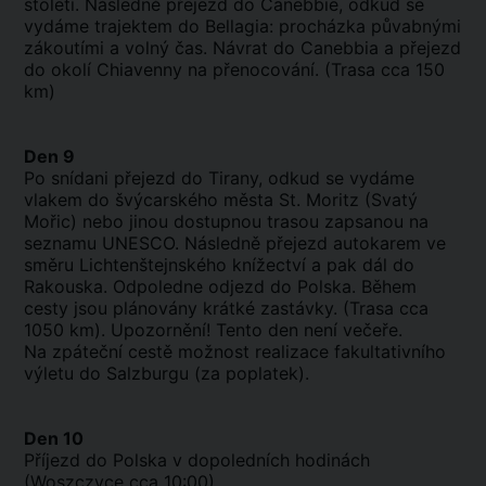
století. Následně přejezd do Canebbie, odkud se
vydáme trajektem do Bellagia: procházka půvabnými
zákoutími a volný čas. Návrat do Canebbia a přejezd
do okolí Chiavenny na přenocování. (Trasa cca 150
km)
Den 9
Po snídani přejezd do Tirany, odkud se vydáme
vlakem do švýcarského města St. Moritz (Svatý
Mořic) nebo jinou dostupnou trasou zapsanou na
seznamu UNESCO. Následně přejezd autokarem ve
směru Lichtenštejnského knížectví a pak dál do
Rakouska. Odpoledne odjezd do Polska. Během
cesty jsou plánovány krátké zastávky. (Trasa cca
1050 km). Upozornění! Tento den není večeře.
Na zpáteční cestě možnost realizace fakultativního
výletu do Salzburgu (za poplatek).
Den 10
Příjezd do Polska v dopoledních hodinách
(Woszczyce cca 10:00).