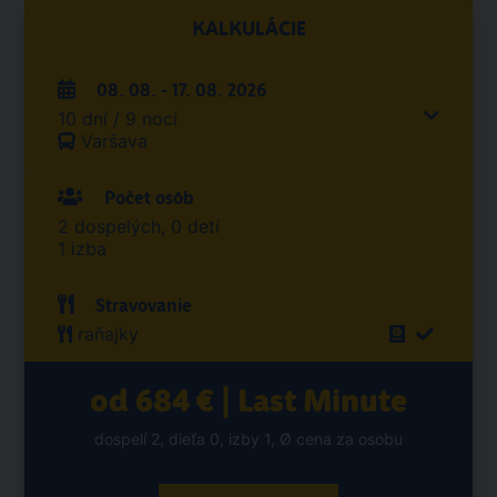
KALKULÁCIE
08. 08. - 17. 08. 2026
10 dní / 9 nocí
Varšava
Počet osôb
2 dospelých, 0 detí
1 izba
Stravovanie
raňajky
od 684 € | Last Minute
dospelí 2, dieťa 0, izby 1, Ø cena za osobu