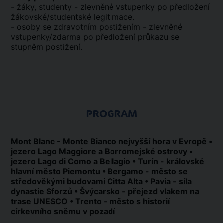
- žáky, studenty - zlevněné vstupenky po předložení
žákovské/studentské legitimace.
- osoby se zdravotním postižením - zlevněné
vstupenky/zdarma po předložení průkazu se
stupněm postižení.
PROGRAM
Mont Blanc - Monte Bianco nejvyšší hora v Evropě •
jezero Lago Maggiore a Borromejské ostrovy •
jezero Lago di Como a Bellagio • Turín - královské
hlavní město Piemontu • Bergamo - město se
středověkými budovami Citta Alta • Pavia - síla
dynastie Sforzů • Švýcarsko - přejezd vlakem na
trase UNESCO • Trento - město s historií
církevního sněmu v pozadí