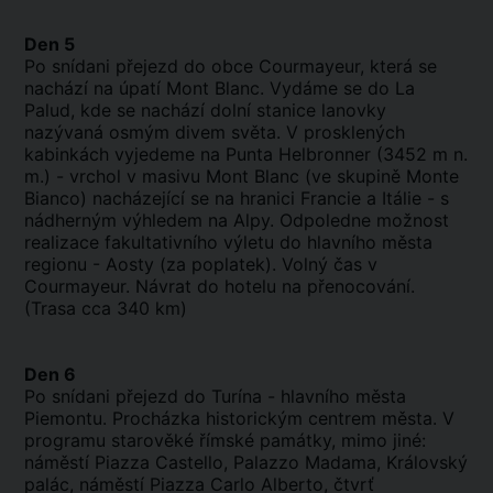
Den 5
Po snídani přejezd do obce Courmayeur, která se
nachází na úpatí Mont Blanc. Vydáme se do La
Palud, kde se nachází dolní stanice lanovky
nazývaná osmým divem světa. V prosklených
kabinkách vyjedeme na Punta Helbronner (3452 m n.
m.) - vrchol v masivu Mont Blanc (ve skupině Monte
Bianco) nacházející se na hranici Francie a Itálie - s
nádherným výhledem na Alpy. Odpoledne možnost
realizace fakultativního výletu do hlavního města
regionu - Aosty (za poplatek). Volný čas v
Courmayeur. Návrat do hotelu na přenocování.
(Trasa cca 340 km)
Den 6
Po snídani přejezd do Turína - hlavního města
Piemontu. Procházka historickým centrem města. V
programu starověké římské památky, mimo jiné:
náměstí Piazza Castello, Palazzo Madama, Královský
palác, náměstí Piazza Carlo Alberto, čtvrť