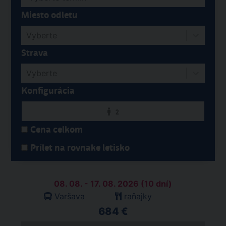
Miesto odletu
Vyberte
Strava
Vyberte
Konfigurácia
2
Cena celkom
Prílet na rovnake letisko
08. 08. - 17. 08. 2026 (10 dní)
Varšava
raňajky
684 €