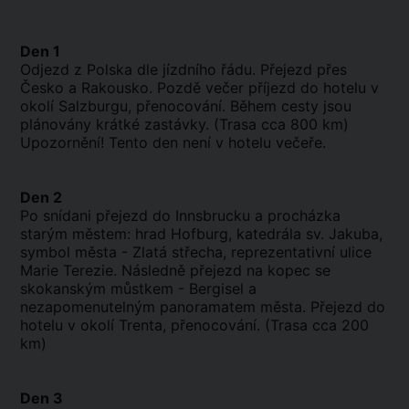
Den 1
Odjezd z Polska dle jízdního řádu. Přejezd přes
Česko a Rakousko. Pozdě večer příjezd do hotelu v
okolí Salzburgu, přenocování. Během cesty jsou
plánovány krátké zastávky. (Trasa cca 800 km)
Upozornění! Tento den není v hotelu večeře.
Den 2
Po snídani přejezd do Innsbrucku a procházka
starým městem: hrad Hofburg, katedrála sv. Jakuba,
symbol města - Zlatá střecha, reprezentativní ulice
Marie Terezie. Následně přejezd na kopec se
skokanským můstkem - Bergisel a
nezapomenutelným panoramatem města. Přejezd do
hotelu v okolí Trenta, přenocování. (Trasa cca 200
km)
Den 3