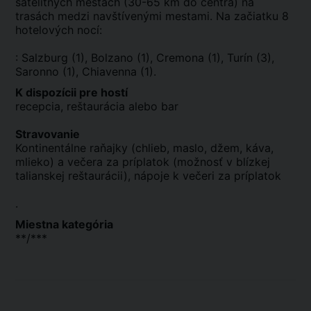
satelitných mestách (30-65 km do centra) na
trasách medzi navštívenými mestami. Na začiatku 8
hotelových nocí:
: Salzburg (1), Bolzano (1), Cremona (1), Turín (3),
Saronno (1), Chiavenna (1).
K dispozícii pre hostí
recepcia, reštaurácia alebo bar
Stravovanie
Kontinentálne raňajky (chlieb, maslo, džem, káva,
mlieko) a večera za príplatok (možnosť v blízkej
talianskej reštaurácii), nápoje k večeri za príplatok
.
Miestna kategória
**/***