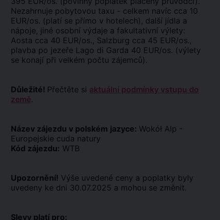
395 EUR/os. (povinný poplatek placený průvodci).
Nezahrnuje pobytovou taxu - celkem navíc cca 10
EUR/os. (platí se přímo v hotelech), další jídla a
nápoje, jiné osobní výdaje a fakultativní výlety:
Aosta cca 40 EUR/os., Salzburg cca 45 EUR/os.,
plavba po jezeře Lago di Garda 40 EUR/os. (výlety
se konají při velkém počtu zájemců).
Důležité!
Přečtěte si
aktuální podmínky vstupu do
země
.
Název zájezdu v polském jazyce:
Wokół Alp -
Europejskie cuda natury
Kód zájezdu:
WTB
Upozornění!
Výše uvedené ceny a poplatky byly
uvedeny ke dni 30.07.2025 a mohou se změnit.
Slevy platí pro: