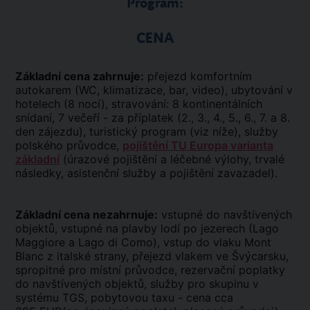
Program:
CENA
Základní cena zahrnuje:
přejezd komfortním
autokarem (WC, klimatizace, bar, video), ubytování v
hotelech (8 nocí), stravování: 8 kontinentálních
snídaní, 7 večeří - za příplatek (2., 3., 4., 5., 6., 7. a 8.
den zájezdu), turistický program (viz níže), služby
polského průvodce,
pojištění TU Europa varianta
základní
(úrazové pojištění a léčebné výlohy, trvalé
následky, asistenční služby a pojištění zavazadel).
Základní cena nezahrnuje:
vstupné do navštívených
objektů, vstupné na plavby lodí po jezerech (Lago
Maggiore a Lago di Como), vstup do vlaku Mont
Blanc z italské strany, přejezd vlakem ve Švýcarsku,
spropitné pro místní průvodce, rezervační poplatky
do navštívených objektů, služby pro skupinu v
systému TGS, pobytovou taxu - cena cca