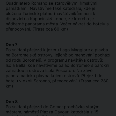
Quadrilatero Romano se starověkými římskými
památkami. Navštívíme také katedrálu, kde je
uloženo Turínské plátno (návštěvníkům není k
dispozici) a Kapucínský kopec, ze kterého je
nádherné panorama města. Večer návrat do hotelu a
přenocování. (Trasa cca 60 km)
Den 7
Po snídani přejezd k jezeru Lago Maggiore a plavba
na Borromejské ostrovy, jejichž pojmenování pochází
od rodu Boromejů. V programu návštěva ostrovů:
Isola Bella, kde navštívíme palác Borromeo s barokní
zahradou a ostrova Isola Pescatori. Na závěr
panoramatická plavba kolem ostrovů. Přejezd do
hotelu v okolí Saronno, přenocování. (Trasa cca 280
km)
Den 8
Po snídani přejezd do Como: procházka starým
městem, náměstí Piazza Cavour, katedrála z 15.