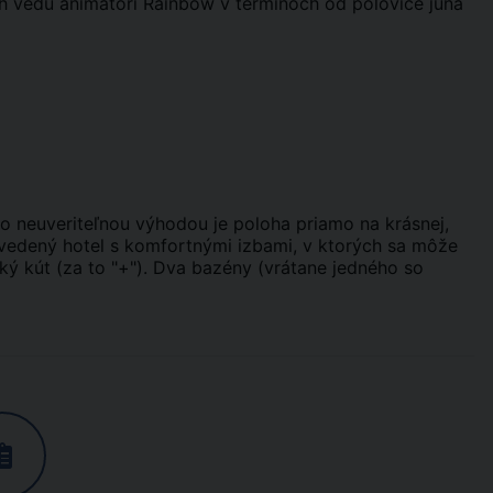
h vedú animátori Rainbow v termínoch od polovice júna
ého neuveriteľnou výhodou je poloha priamo na krásnej,
e vedený hotel s komfortnými izbami, v ktorých sa môže
ký kút (za to "+"). Dva bazény (vrátane jedného so