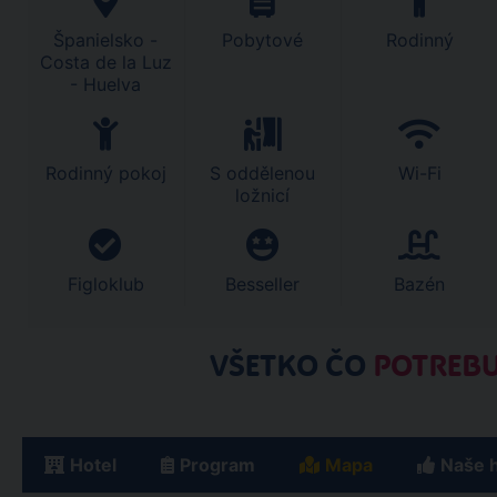
Španielsko -
Pobytové
Rodinný
Costa de la Luz
- Huelva
Rodinný pokoj
S oddělenou
Wi-Fi
ložnicí
Figloklub
Besseller
Bazén
VŠETKO ČO
POTREBU
Hotel
Program
Mapa
Naše 