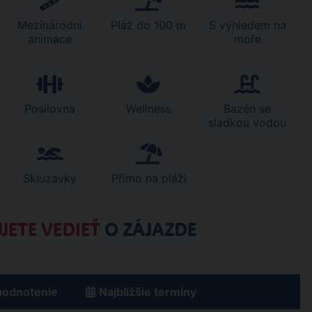
Mezinárodní
Pláž do 100 m
S výhledem na
animace
moře
Posilovna
Wellness
Bazén se
sladkou vodou
Skluzavky
Přímo na pláži
JETE VEDIEŤ
O ZÁJAZDE
hodnotenie
Najbližšie termíny