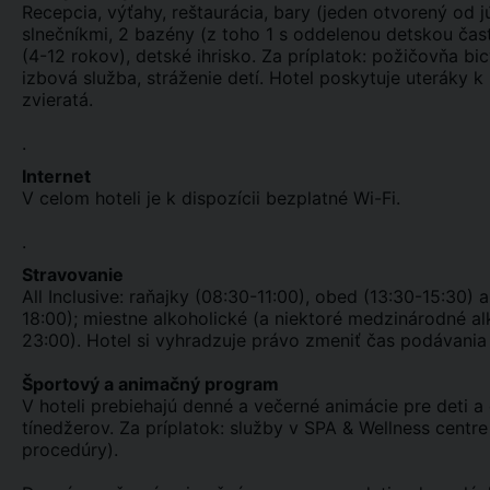
Recepcia, výťahy, reštaurácia, bary (jeden otvorený od j
slnečníkmi, 2 bazény (z toho 1 s oddelenou detskou čas
(4-12 rokov), detské ihrisko. Za príplatok: požičovňa bic
izbová služba, stráženie detí. Hotel poskytuje uteráky
zvieratá.
.
Internet
V celom hoteli je k dispozícii bezplatné Wi-Fi.
.
Stravovanie
All Inclusive: raňajky (08:30-11:00), obed (13:30-15:30)
18:00); miestne alkoholické (a niektoré medzinárodné al
23:00). Hotel si vyhradzuje právo zmeniť čas podávania 
Športový a animačný program
V hoteli prebiehajú denné a večerné animácie pre deti a
tínedžerov. Za príplatok: služby v SPA & Wellness centr
procedúry).