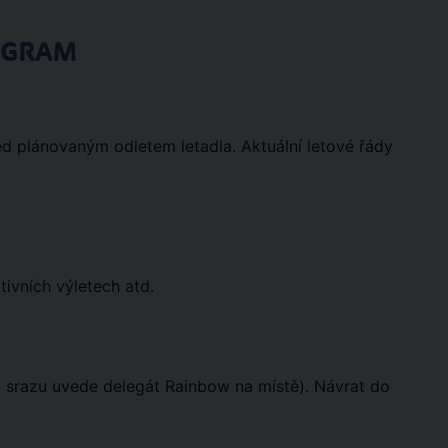
OGRAM
ed plánovaným odletem letadla. Aktuální letové řády
tivních výletech atd.
ny srazu uvede delegát Rainbow na místě). Návrat do