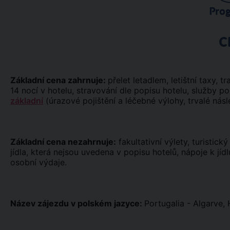
Pro
C
Základní cena zahrnuje:
přelet letadlem, letištní taxy, tr
14 nocí v hotelu, stravování dle popisu hotelu, služby p
základní
(úrazové pojištění a léčebné výlohy, trvalé násl
Základní cena nezahrnuje:
fakultativní výlety, turistick
jídla, která nejsou uvedena v popisu hotelů, nápoje k jíd
osobní výdaje.
Název zájezdu v polském jazyce:
Portugalia - Algarve,