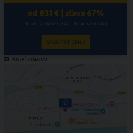
od 831 € | zľava 67%
dospelí 2, dieťa 0, izby 1, Ø cena za osobu
SPOČÍTAŤ CENU
POSLAŤ ZNÁMEMU