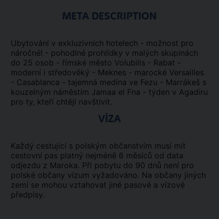
META DESCRIPTION
Ubytování v exkluzivních hotelech - možnost pro
náročné! - pohodlné prohlídky v malých skupinách
do 25 osob - římské město Volubilis - Rabat -
moderní i středověký - Meknes - marocké Versailles
- Casablanca - tajemná medina ve Fezu - Marrákeš s
kouzelným náměstím Jamaa el Fna - týden v Agadiru
pro ty, kteří chtějí navštívit.
VÍZA
Každý cestující s polským občanstvím musí mít
cestovní pas platný nejméně 6 měsíců od data
odjezdu z Maroka. Při pobytu do 90 dnů není pro
polské občany vízum vyžadováno. Na občany jiných
zemí se mohou vztahovat jiné pasové a vízové
předpisy.