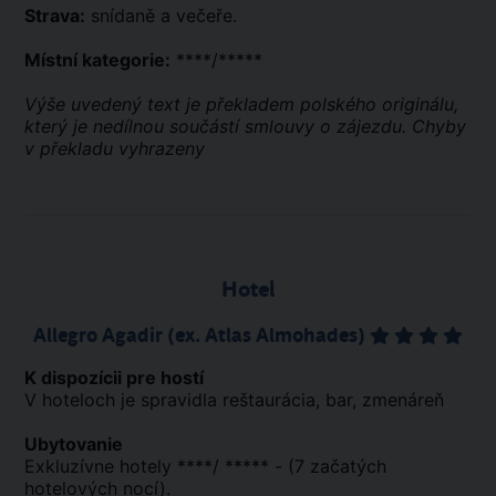
Strava:
snídaně a večeře.
Místní kategorie:
****/*****
Výše uvedený text je překladem polského originálu,
který je nedílnou součástí smlouvy o zájezdu. Chyby
v překladu vyhrazeny
Hotel
Allegro Agadir (ex. Atlas Almohades)
K dispozícii pre hostí
V hoteloch je spravidla reštaurácia, bar, zmenáreň
Ubytovanie
Exkluzívne hotely ****/ ***** - (7 začatých
hotelových nocí).