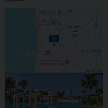
****/*****