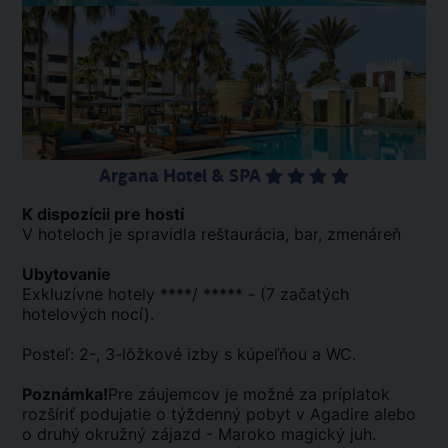
Argana Hotel & SPA
K dispozícii pre hostí
V hoteloch je spravidla reštaurácia, bar, zmenáreň
Ubytovanie
Exkluzívne hotely ****/ ***** - (7 začatých
hotelových nocí).
Posteľ: 2-, 3-lôžkové izby s kúpeľňou a WC.
Poznámka!
Pre záujemcov je možné za príplatok
rozšíriť podujatie o týždenný pobyt v Agadire alebo
o druhý okružný zájazd - Maroko magický juh.