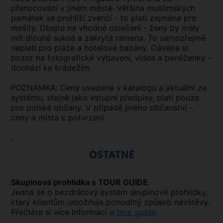
přenocování v jiném městě. Většina muslimských
památek se prohlíží zvenčí - to platí zejména pro
mešity. Dbejte na vhodné oblečení - ženy by měly
mít dlouhé sukně a zakrytá ramena. To samozřejmě
neplatí pro pláže a hotelové bazény. Dávejte si
pozor na fotografické vybavení, videa a peněženky -
dochází ke krádežím.
POZNÁMKA: Ceny uvedené v katalogu a aktuální ze
systému, stejně jako vstupní předpisy, platí pouze
pro polské občany. V případě jiného občanství -
ceny a místa k potvrzení.
.
OSTATNÉ
Skupinová prohlídka s TOUR GUIDE.
Jedná se o bezdrátový systém skupinové prohlídky,
který klientům umožňuje pohodlný způsob návštěvy.
Přečtěte si více informací o
tour guide
.