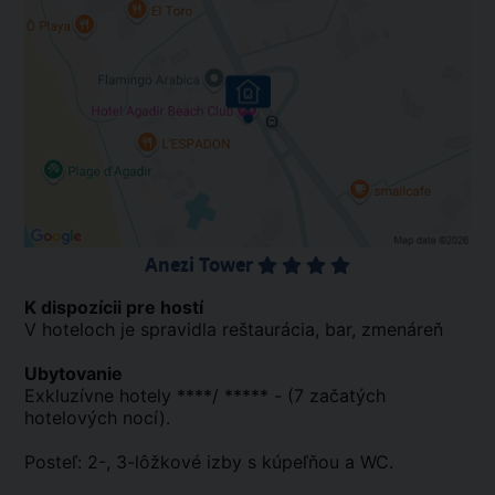
Anezi Tower
K dispozícii pre hostí
V hoteloch je spravidla reštaurácia, bar, zmenáreň
Ubytovanie
Exkluzívne hotely ****/ ***** - (7 začatých
hotelových nocí).
Posteľ: 2-, 3-lôžkové izby s kúpeľňou a WC.