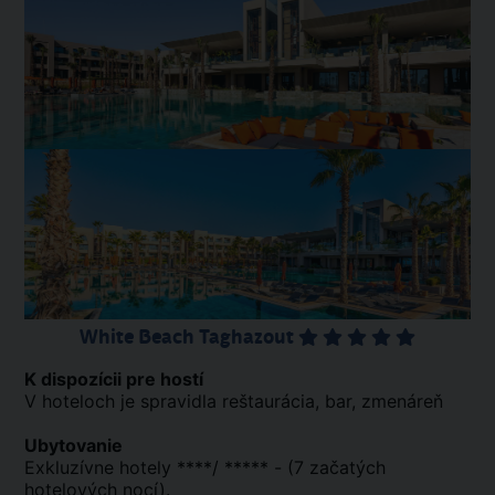
White Beach Taghazout
K dispozícii pre hostí
V hoteloch je spravidla reštaurácia, bar, zmenáreň
Ubytovanie
Exkluzívne hotely ****/ ***** - (7 začatých
hotelových nocí).