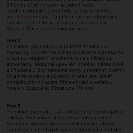
2 hodiny před odletem na jednotlivých
letištích. Aktuální letové řády si prosím ověřte
na
r.pl/ letové řády
. Po příletu pasové odbavení a
transfer do hotelu na večeři a přenocování v
Agadiru. Čas na odpočinek po cestě.
Den 2
Po snídani přejezd podél pobřeží Atlantiku do
Essaouiry, pobřežního města proslulého výrobky ze
dřeva tui, originální architekturou a uměleckou
atmosférou. Mohutné opevnění starého města, úzké
a křivolaké uličky, bělostné domy s modrými dveřmi,
příjemné kavárny a půvabný přístav jsou téměř
pohádkovým obrazem. Přenocování a večeře v
hotelu v Essaouiře. (Trasa cca 170 km)
Den 3
Po snídani přejezd do Al Jadidy, bývalé portugalské
enklávy. Prohlídka historického centra: pevnost
Mazagan, sousední kostel a velká mešita, domy
židovských a portugalských obchodníků a arabská