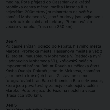
medina. Poté přejezd do Casablanky a krátká
prohlídka centra města: mešita Hassana II. s
nejvyšším 200metrovým minaretem na světě a
náměstí Mohameda V., jehož budovy jsou zajímavou
ukázkou koloniální architektury. Přenocování a
večeře v hotelu. (Trasa cca 350 km)
Den 4
Po časné snídani odjezd do Rabatu, hlavního města
Maroka. Prohlídka města: Hassanova mešita a věž z
12. století, mauzoleum Mohameda V. (dědečka nyní
vládnoucího Mohameda VI.), královský palác s
impozantní bránou Bab ar-Rouah a umělecká čtvrť
Kasba Oudaja. Pokračujeme do Meknesu, známého
jako město krásných bran. Zastavíme se na
fotografování bran Bab el-Khemis a Bab el-Mansour,
které jsou považovány za nejvelkolepější v celém
Maroku. Poté přejezd do Fezu na nocleh a večeři
(trasa cca 300 km).
Den 5