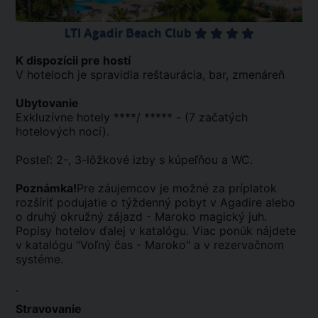
LTI Agadir Beach Club
K dispozícii pre hostí
V hoteloch je spravidla reštaurácia, bar, zmenáreň
Ubytovanie
Exkluzívne hotely ****/ ***** - (7 začatých
hotelových nocí).
Posteľ: 2-, 3-lôžkové izby s kúpeľňou a WC.
Poznámka!
Pre záujemcov je možné za príplatok
rozšíriť podujatie o týždenný pobyt v Agadire alebo
o druhý okružný zájazd - Maroko magický juh.
Popisy hotelov ďalej v katalógu. Viac ponúk nájdete
v katalógu "Voľný čas - Maroko" a v rezervačnom
systéme.
.
Stravovanie