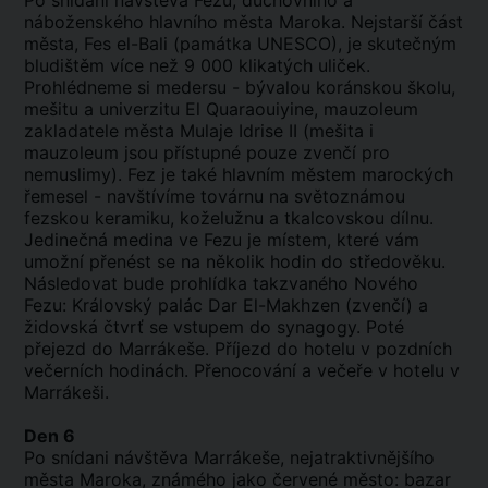
Po snídani návštěva Fezu, duchovního a
náboženského hlavního města Maroka. Nejstarší část
města, Fes el-Bali (památka UNESCO), je skutečným
bludištěm více než 9 000 klikatých uliček.
Prohlédneme si medersu - bývalou koránskou školu,
mešitu a univerzitu El Quaraouiyine, mauzoleum
zakladatele města Mulaje Idrise II (mešita i
mauzoleum jsou přístupné pouze zvenčí pro
nemuslimy). Fez je také hlavním městem marockých
řemesel - navštívíme továrnu na světoznámou
fezskou keramiku, koželužnu a tkalcovskou dílnu.
Jedinečná medina ve Fezu je místem, které vám
umožní přenést se na několik hodin do středověku.
Následovat bude prohlídka takzvaného Nového
Fezu: Královský palác Dar El-Makhzen (zvenčí) a
židovská čtvrť se vstupem do synagogy. Poté
přejezd do Marrákeše. Příjezd do hotelu v pozdních
večerních hodinách. Přenocování a večeře v hotelu v
Marrákeši.
Den 6
Po snídani návštěva Marrákeše, nejatraktivnějšího
města Maroka, známého jako červené město: bazar