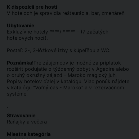
K dispozícii pre hostí
V hoteloch je spravidla reštaurácia, bar, zmenáreň
Ubytovanie
Exkluzívne hotely ****/ ***** - (7 začatých
hotelových nocí).
Posteľ: 2-, 3-lôžkové izby s kúpeľňou a WC.
Poznámka!
Pre záujemcov je možné za príplatok
rozšíriť podujatie o týždenný pobyt v Agadire alebo
o druhý okružný zájazd - Maroko magický juh.
Popisy hotelov ďalej v katalógu. Viac ponúk nájdete
v katalógu "Voľný čas - Maroko" a v rezervačnom
systéme.
.
Stravovanie
Raňajky a večera
Miestna kategória