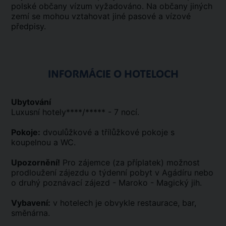
polské občany vízum vyžadováno. Na občany jiných
zemí se mohou vztahovat jiné pasové a vízové
předpisy.
INFORMÁCIE O HOTELOCH
Ubytování
Luxusní hotely****/***** - 7 nocí.
Pokoje:
dvoulůžkové a třílůžkové pokoje s
koupelnou a WC.
Upozornění!
Pro zájemce (za příplatek) možnost
prodloužení zájezdu o týdenní pobyt v Agádíru nebo
o druhý poznávací zájezd - Maroko - Magický jih.
Vybavení:
v hotelech je obvykle restaurace, bar,
směnárna.