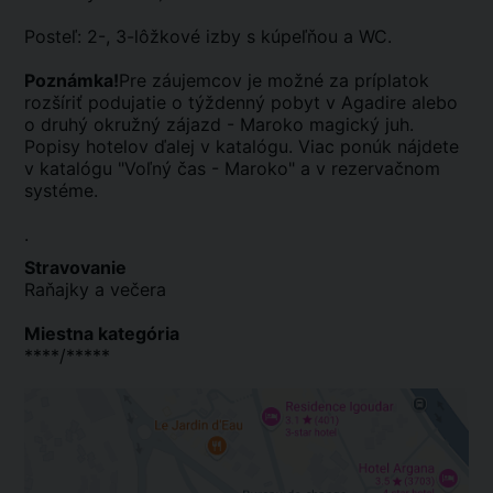
Posteľ: 2-, 3-lôžkové izby s kúpeľňou a WC.
Poznámka!
Pre záujemcov je možné za príplatok
rozšíriť podujatie o týždenný pobyt v Agadire alebo
o druhý okružný zájazd - Maroko magický juh.
Popisy hotelov ďalej v katalógu. Viac ponúk nájdete
v katalógu "Voľný čas - Maroko" a v rezervačnom
systéme.
.
Stravovanie
Raňajky a večera
Miestna kategória
****/*****