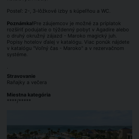
Posteľ: 2-, 3-lôžkové izby s kúpeľňou a WC.
Poznámka!
Pre záujemcov je možné za príplatok
rozšíriť podujatie o týždenný pobyt v Agadire alebo
o druhý okružný zájazd - Maroko magický juh.
Popisy hotelov ďalej v katalógu. Viac ponúk nájdete
v katalógu "Voľný čas - Maroko" a v rezervačnom
systéme.
.
Stravovanie
Raňajky a večera
Miestna kategória
****/*****