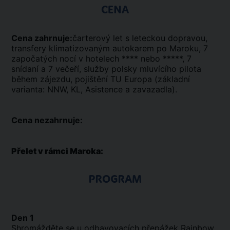
CENA
Cena zahrnuje:
čarterový let s leteckou dopravou,
transfery klimatizovaným autokarem po Maroku, 7
započatých nocí v hotelech **** nebo *****, 7
snídaní a 7 večeří, služby polsky mluvícího pilota
během zájezdu, pojištění TU Europa (základní
varianta: NNW, KL, Asistence a zavazadla).
Cena nezahrnuje:
Přelet v rámci Maroka:
PROGRAM
Den 1
Shromážděte se u odbavovacích přepážek Rainbow