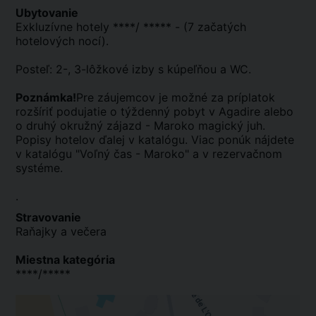
Ubytovanie
Exkluzívne hotely ****/ ***** - (7 začatých
hotelových nocí).
Posteľ: 2-, 3-lôžkové izby s kúpeľňou a WC.
Poznámka!
Pre záujemcov je možné za príplatok
rozšíriť podujatie o týždenný pobyt v Agadire alebo
o druhý okružný zájazd - Maroko magický juh.
Popisy hotelov ďalej v katalógu. Viac ponúk nájdete
v katalógu "Voľný čas - Maroko" a v rezervačnom
systéme.
.
Stravovanie
Raňajky a večera
Miestna kategória
****/*****