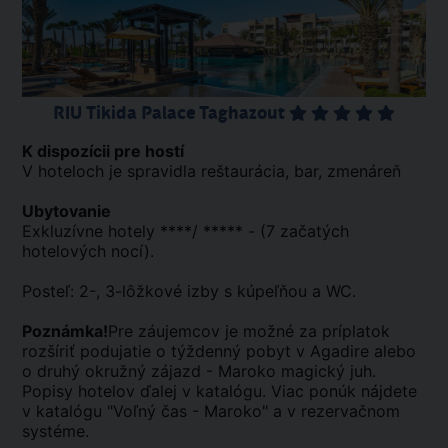
RIU Tikida Palace Taghazout
K dispozícii pre hostí
V hoteloch je spravidla reštaurácia, bar, zmenáreň
Ubytovanie
Exkluzívne hotely ****/ ***** - (7 začatých
hotelových nocí).
Posteľ: 2-, 3-lôžkové izby s kúpeľňou a WC.
Poznámka!
Pre záujemcov je možné za príplatok
rozšíriť podujatie o týždenný pobyt v Agadire alebo
o druhý okružný zájazd - Maroko magický juh.
Popisy hotelov ďalej v katalógu. Viac ponúk nájdete
v katalógu "Voľný čas - Maroko" a v rezervačnom
systéme.