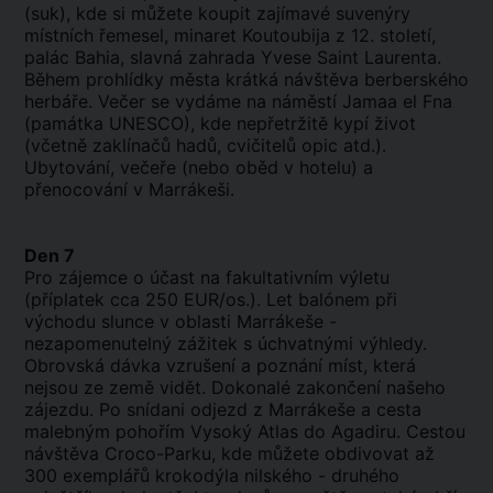
(suk), kde si můžete koupit zajímavé suvenýry
místních řemesel, minaret Koutoubija z 12. století,
palác Bahia, slavná zahrada Yvese Saint Laurenta.
Během prohlídky města krátká návštěva berberského
herbáře. Večer se vydáme na náměstí Jamaa el Fna
(památka UNESCO), kde nepřetržitě kypí život
(včetně zaklínačů hadů, cvičitelů opic atd.).
Ubytování, večeře (nebo oběd v hotelu) a
přenocování v Marrákeši.
Den 7
Pro zájemce o účast na fakultativním výletu
(příplatek cca 250 EUR/os.). Let balónem při
východu slunce v oblasti Marrákeše -
nezapomenutelný zážitek s úchvatnými výhledy.
Obrovská dávka vzrušení a poznání míst, která
nejsou ze země vidět. Dokonalé zakončení našeho
zájezdu. Po snídani odjezd z Marrákeše a cesta
malebným pohořím Vysoký Atlas do Agadiru. Cestou
návštěva Croco-Parku, kde můžete obdivovat až
300 exemplářů krokodýla nilského - druhého