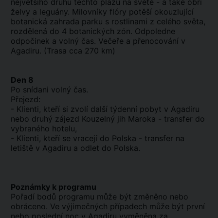
největšího druhu těchto plazů na světě - a také obří
želvy a leguány. Milovníky flóry potěší okouzlující
botanická zahrada parku s rostlinami z celého světa,
rozdělená do 4 botanických zón. Odpoledne
odpočinek a volný čas. Večeře a přenocování v
Agadiru. (Trasa cca 270 km)
Den 8
Po snídani volný čas.
Přejezd:
- Klienti, kteří si zvolí další týdenní pobyt v Agadiru
nebo druhý zájezd Kouzelný jih Maroka - transfer do
vybraného hotelu,
- Klienti, kteří se vracejí do Polska - transfer na
letiště v Agadiru a odlet do Polska.
Poznámky k programu
Pořadí bodů programu může být změněno nebo
obráceno. Ve výjimečných případech může být první
nebo poslední noc v Agadiru vyměněna za