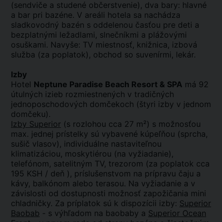
(sendviče a studené občerstvenie), dva bary: hlavné
a bar pri bazéne. V areáli hotela sa nachádza
sladkovodný bazén s oddelenou časťou pre deti a
bezplatnými ležadlami, slnečníkmi a plážovými
osuškami. Navyše: TV miestnosť, knižnica, izbová
služba (za poplatok), obchod so suvenírmi, lekár.
Izby
Hotel
Neptune Paradise Beach Resort & SPA
má 92
útulných izieb rozmiestnených v tradičných
jednoposchodových domčekoch (štyri izby v jednom
domčeku).
Izby Superior
(s rozlohou cca 27 m²) s možnosťou
max. jednej prístelky sú vybavené kúpeľňou (sprcha,
sušič vlasov), individuálne nastaviteľnou
klimatizáciou, moskytiérou (na vyžiadanie),
telefónom, satelitným TV, trezorom (za poplatok cca
195 KSH / deň ), príslušenstvom na prípravu čaju a
kávy, balkónom alebo terasou. Na vyžiadanie a v
závislosti od dostupnosti možnosť zapožičania mini
chladničky. Za príplatok sú k dispozícii izby:
Superior
Baobab
- s výhľadom na baobaby a
Superior Ocean