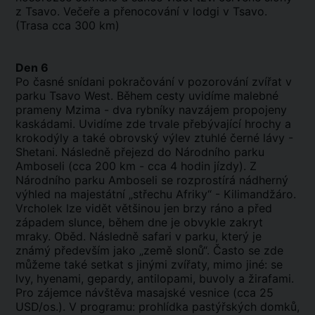
z Tsavo. Večeře a přenocování v lodgi v Tsavo.
(Trasa cca 300 km)
Den 6
Po časné snídani pokračování v pozorování zvířat v
parku Tsavo West. Během cesty uvidíme malebné
prameny Mzima - dva rybníky navzájem propojeny
kaskádami. Uvidíme zde trvale přebývající hrochy a
krokodýly a také obrovský výlev ztuhlé černé lávy -
Shetani. Následně přejezd do Národního parku
Amboseli (cca 200 km - cca 4 hodin jízdy). Z
Národního parku Amboseli se rozprostírá nádherný
výhled na majestátní „střechu Afriky“ - Kilimandžáro.
Vrcholek lze vidět většinou jen brzy ráno a před
západem slunce, během dne je obvykle zakryt
mraky. Oběd. Následně safari v parku, který je
známý především jako „země slonů“. Často se zde
můžeme také setkat s jinými zvířaty, mimo jiné: se
lvy, hyenami, gepardy, antilopami, buvoly a žirafami.
Pro zájemce návštěva masajské vesnice (cca 25
USD/os.). V programu: prohlídka pastýřských domků,