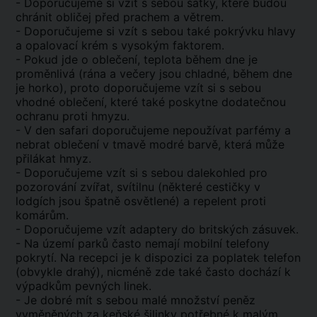
- Doporučujeme si vzít s sebou šátky, které budou
chránit obličej před prachem a větrem.
- Doporučujeme si vzít s sebou také pokrývku hlavy
a opalovací krém s vysokým faktorem.
- Pokud jde o oblečení, teplota během dne je
proměnlivá (rána a večery jsou chladné, během dne
je horko), proto doporučujeme vzít si s sebou
vhodné oblečení, které také poskytne dodatečnou
ochranu proti hmyzu.
- V den safari doporučujeme nepoužívat parfémy a
nebrat oblečení v tmavě modré barvě, která může
přilákat hmyz.
- Doporučujeme vzít si s sebou dalekohled pro
pozorování zvířat, svítilnu (některé cestičky v
lodgích jsou špatně osvětlené) a repelent proti
komárům.
- Doporučujeme vzít adaptery do britských zásuvek.
- Na území parků často nemají mobilní telefony
pokrytí. Na recepci je k dispozici za poplatek telefon
(obvykle drahý), nicméně zde také často dochází k
výpadkům pevných linek.
- Je dobré mít s sebou malé množství peněz
vyměněných za keňské šilinky potřebné k malým