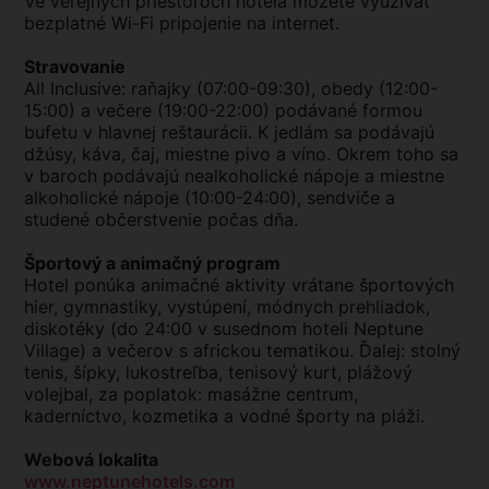
Ve verejných priestoroch hotela môžete využívať
bezplatné Wi-Fi pripojenie na internet.
Stravovanie
All Inclusive: raňajky (07:00-09:30), obedy (12:00-
15:00) a večere (19:00-22:00) podávané formou
bufetu v hlavnej reštaurácii. K jedlám sa podávajú
džúsy, káva, čaj, miestne pivo a víno. Okrem toho sa
v baroch podávajú nealkoholické nápoje a miestne
alkoholické nápoje (10:00-24:00), sendviče a
studené občerstvenie počas dňa.
Športový a animačný program
Hotel ponúka animačné aktivity vrátane športových
hier, gymnastiky, vystúpení, módnych prehliadok,
diskotéky (do 24:00 v susednom hoteli Neptune
Village) a večerov s africkou tematikou. Ďalej: stolný
tenis, šípky, lukostreľba, tenisový kurt, plážový
volejbal, za poplatok: masážne centrum,
kaderníctvo, kozmetika a vodné športy na pláži.
Webová lokalita
www.neptunehotels.com