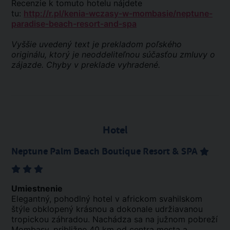
Recenzie k tomuto hotelu nájdete
tu:
http://r.pl/kenia-wczasy-w-mombasie/neptune-
paradise-beach-resort-and-spa
Vyššie uvedený text je prekladom poľského
originálu, ktorý je neoddeliteľnou súčasťou zmluvy o
zájazde. Chyby v preklade vyhradené.
Hotel
Neptune Palm Beach Boutique Resort & SPA
Umiestnenie
Elegantný, pohodlný hotel v africkom svahilskom
štýle obklopený krásnou a dokonale udržiavanou
tropickou záhradou. Nachádza sa na južnom pobreží
Mombasy, približne 40 km od centra mesta a