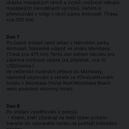
ukázka masajských tanců a zvyků, možnost nákupu
masajských rukodělných výrobků. Večeře a
přenocování v lodgí v okolí parku Amboseli. (Trasa
cca 300 km)
Den 7
Po časné snídani ranní safari v Národním parku
Amboseli. Následně odjezd ve směru Mombasy.
(Trasa cca 475 km) Tento den během návratu pro
zájemce možnost oběda (za příplatek, cca 10
USD/osoba.).
Ve večerních hodinách příjezd do Mombasy,
následně ubytování a večeře ve tříhvězdičkovém
hotelu v Mombase (Hotel Reef/Mombasa Beach
nebo podobný skromný hotel).
Den 8
Po snídani vystěhování z pokojů.
- Klienti, kteří zůstávají na další týden pobytu -
transfer do vybraného hotelu na pobřeží Indického