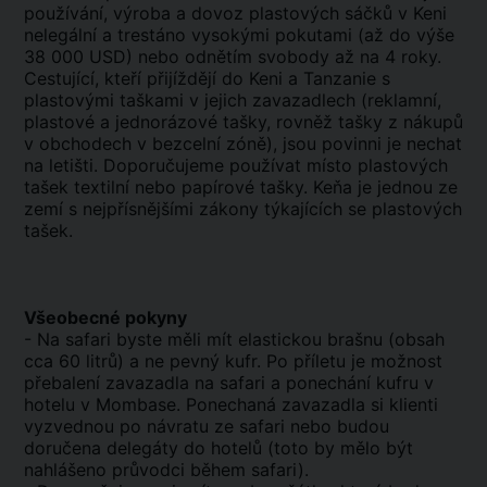
používání, výroba a dovoz plastových sáčků v Keni
nelegální a trestáno vysokými pokutami (až do výše
38 000 USD) nebo odnětím svobody až na 4 roky.
Cestující, kteří přijíždějí do Keni a Tanzanie s
plastovými taškami v jejich zavazadlech (reklamní,
plastové a jednorázové tašky, rovněž tašky z nákupů
v obchodech v bezcelní zóně), jsou povinni je nechat
na letišti. Doporučujeme používat místo plastových
tašek textilní nebo papírové tašky. Keňa je jednou ze
zemí s nejpřísnějšími zákony týkajících se plastových
tašek.
Všeobecné pokyny
- Na safari byste měli mít elastickou brašnu (obsah
cca 60 litrů) a ne pevný kufr. Po příletu je možnost
přebalení zavazadla na safari a ponechání kufru v
hotelu v Mombase. Ponechaná zavazadla si klienti
vyzvednou po návratu ze safari nebo budou
doručena delegáty do hotelů (toto by mělo být
nahlášeno průvodci během safari).