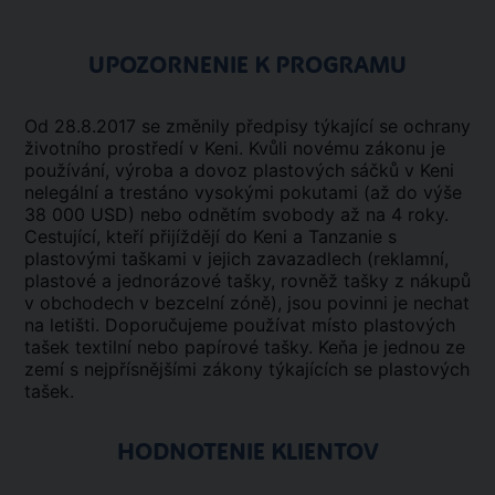
UPOZORNENIE K PROGRAMU
Od 28.8.2017 se změnily předpisy týkající se ochrany
životního prostředí v Keni. Kvůli novému zákonu je
používání, výroba a dovoz plastových sáčků v Keni
nelegální a trestáno vysokými pokutami (až do výše
38 000 USD) nebo odnětím svobody až na 4 roky.
Cestující, kteří přijíždějí do Keni a Tanzanie s
plastovými taškami v jejich zavazadlech (reklamní,
plastové a jednorázové tašky, rovněž tašky z nákupů
v obchodech v bezcelní zóně), jsou povinni je nechat
na letišti. Doporučujeme používat místo plastových
tašek textilní nebo papírové tašky. Keňa je jednou ze
zemí s nejpřísnějšími zákony týkajících se plastových
tašek.
HODNOTENIE KLIENTOV