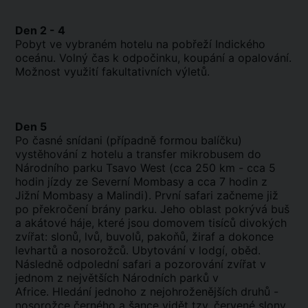
Den 2 - 4
Pobyt ve vybraném hotelu na pobřeží Indického
oceánu. Volný čas k odpočinku, koupání a opalování.
Možnost využití fakultativních výletů.
Den 5
Po časné snídani (případně formou balíčku)
vystěhování z hotelu a transfer mikrobusem do
Národního parku Tsavo West (cca 250 km - cca 5
hodin jízdy ze Severní Mombasy a cca 7 hodin z
Jižní Mombasy a Malindi). První safari začneme již
po překročení brány parku. Jeho oblast pokrývá buš
a akátové háje, které jsou domovem tisíců divokých
zvířat: slonů, lvů, buvolů, pakoňů, žiraf a dokonce
levhartů a nosorožců. Ubytování v lodgí, oběd.
Následně odpolední safari a pozorování zvířat v
jednom z největších Národních parků v
Africe. Hledání jednoho z nejohroženějších druhů -
nosorožce černého a šance vidět tzv. červené slony