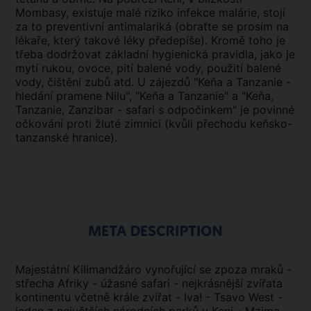
Mombasy, existuje malé riziko infekce malárie, stojí
za to preventivní antimalariká (obraťte se prosím na
lékaře, který takové léky předepíše). Kromě toho je
třeba dodržovat základní hygienická pravidla, jako je
mytí rukou, ovoce, pití balené vody, použití balené
vody, čištění zubů atd. U zájezdů "Keňa a Tanzanie -
hledání pramene Nilu", "Keňa a Tanzanie" a "Keňa,
Tanzanie, Zanzibar - safari s odpočinkem" je povinné
očkování proti žluté zimnici (kvůli přechodu keňsko-
tanzanské hranice).
META DESCRIPTION
Majestátní Kilimandžáro vynořující se zpoza mraků -
střecha Afriky - úžasné safari - nejkrásnější zvířata
kontinentu včetně krále zvířat - lva! - Tsavo West -