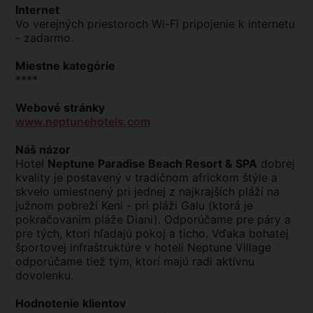
Internet
Vo verejných priestoroch Wi-Fi pripojenie k internetu
- zadarmo.
Miestne kategórie
****
Webové stránky
www.neptunehotels.com
Náš názor
Hotel
Neptune Paradise Beach Resort & SPA
dobrej
kvality je postavený v tradičnom africkom štýle a
skvelo umiestnený pri jednej z najkrajších pláží na
južnom pobreží Keni - pri pláži Galu (ktorá je
pokračovaním pláže Diani). Odporúčame pre páry a
pre tých, ktorí hľadajú pokoj a ticho. Vďaka bohatej
športovej infraštruktúre v hoteli Neptune Village
odporúčame tiež tým, ktorí majú radi aktívnu
dovolenku.
Hodnotenie klientov