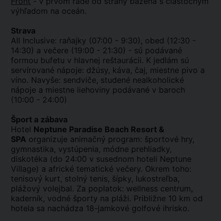
Front
- v prvom rade od strany bazéna s čiastočným
výhľadom na oceán.
Strava
All Inclusive: raňajky (07:00 - 9:30), obed (12:30 -
14:30) a večere (19:00 - 21:30) - sú podávané
formou bufetu v hlavnej reštaurácii. K jedlám sú
servírované nápoje: džúsy, káva, čaj, miestne pivo a
víno. Navyše: sendviče, studené nealkoholické
nápoje a miestne liehoviny podávané v baroch
(10:00 - 24:00)
Šport a zábava
Hotel
Neptune Paradise Beach Resort &
SPA
organizuje animačný program: športové hry,
gymnastika, vystúpenia, módne prehliadky,
diskotéka (do 24:00 v susednom hoteli Neptune
Village) a africké tematické večery. Okrem toho:
tenisový kurt, stolný tenis, šípky, lukostreľba,
plážový volejbal. Za poplatok: wellness centrum,
kaderník, vodné športy na pláži. Približne 10 km od
hotela sa nachádza 18-jamkové golfové ihrisko.