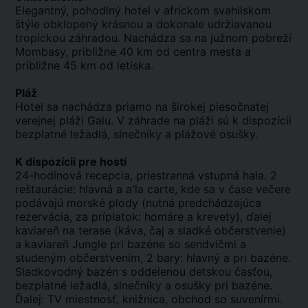
Elegantný, pohodlný hotel v africkom svahilskom
štýle obklopený krásnou a dokonale udržiavanou
tropickou záhradou. Nachádza sa na južnom pobreží
Mombasy, približne 40 km od centra mesta a
približne 45 km od letiska.
Pláž
Hotel sa nachádza priamo na širokej piesočnatej
verejnej pláži Galu. V záhrade na pláži sú k dispozícii
bezplatné ležadlá, slnečníky a plážové osušky.
K dispozícii pre hostí
24-hodinová recepcia, priestranná vstupná hala. 2
reštaurácie: hlavná a a'la carte, kde sa v čase večere
podávajú morské plody (nutná predchádzajúca
rezervácia, za príplatok: homáre a krevety), ďalej
kaviareň na terase (káva, čaj a sladké občerstvenie)
a kaviareň Jungle pri bazéne so sendvičmi a
studeným občerstvením, 2 bary: hlavný a pri bazéne.
Sladkovodný bazén s oddelenou detskou časťou,
bezplatné ležadlá, slnečníky a osušky pri bazéne.
Ďalej: TV miestnosť, knižnica, obchod so suvenírmi.