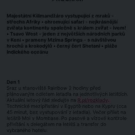
Majestátní Kilimandžáro vystupující z mraků -
střecha Afriky • ohromující safari - nejkrásnější
zvířata kontinentu společně s králem zvířat - lvem!
• Tsavo West - jeden z největších národních parků
v Keni • prameny Mzima Springs - s návštěvou
hrochů a krokodýlů • černý čert Shetani • pláže
Indického oceánu
Den 1
Sraz u stanoviště Rainbow 2 hodiny před
plánovaným odletem letadla na jednotlivých letištích.
Aktuální letový řád sledujte na
R.pl/rozklady
.
Technické mezipřistání v Egyptě nebo na Kypru (cca
45 minut, bez vystupování z letadla). Večer přílet na
letiště Moi v Mombase. Po pasové a vízové kontrole
přivítání s delegátem na letišti a transfer do
vybraného hotelu.