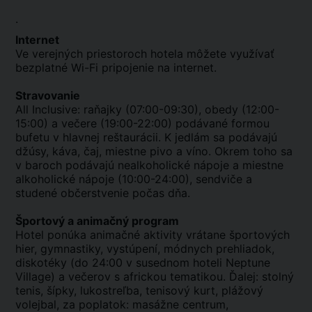
.
Internet
Ve verejných priestoroch hotela môžete využívať
bezplatné Wi-Fi pripojenie na internet.
Stravovanie
All Inclusive: raňajky (07:00-09:30), obedy (12:00-
15:00) a večere (19:00-22:00) podávané formou
bufetu v hlavnej reštaurácii. K jedlám sa podávajú
džúsy, káva, čaj, miestne pivo a víno. Okrem toho sa
v baroch podávajú nealkoholické nápoje a miestne
alkoholické nápoje (10:00-24:00), sendviče a
studené občerstvenie počas dňa.
Športový a animačný program
Hotel ponúka animačné aktivity vrátane športových
hier, gymnastiky, vystúpení, módnych prehliadok,
diskotéky (do 24:00 v susednom hoteli Neptune
Village) a večerov s africkou tematikou. Ďalej: stolný
tenis, šípky, lukostreľba, tenisový kurt, plážový
volejbal, za poplatok: masážne centrum,