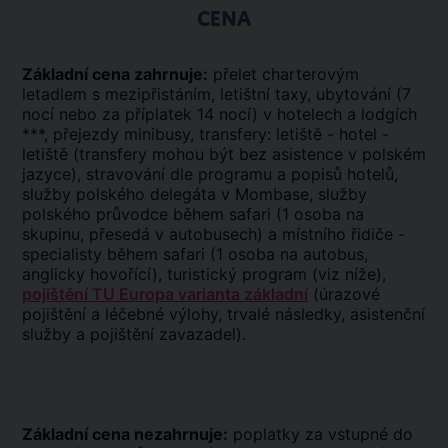
CENA
Základní cena zahrnuje:
přelet charterovým
letadlem s mezipřistáním, letištní taxy, ubytování (7
nocí nebo za příplatek 14 nocí) v hotelech a lodgích
***, přejezdy minibusy, transfery: letiště - hotel -
letiště (transfery mohou být bez asistence v polském
jazyce), stravování dle programu a popisů hotelů,
služby polského delegáta v Mombase, služby
polského průvodce během safari (1 osoba na
skupinu, přesedá v autobusech) a místního řidiče -
specialisty během safari (1 osoba na autobus,
anglicky hovořící), turistický program (viz níže),
pojištění TU Europa varianta základní
(úrazové
pojištění a léčebné výlohy, trvalé následky, asistenční
služby a pojištění zavazadel).
Základní cena nezahrnuje:
poplatky za vstupné do