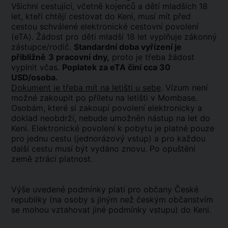
Všichni cestující, včetně kojenců a dětí mladších 18
let, kteří chtějí cestovat do Keni, musí mít před
cestou schválené elektronické cestovní povolení
(eTA). Žádost pro děti mladší 18 let vyplňuje zákonný
zástupce/rodič.
Standardní doba vyřízení je
přibližně
3 pracovní dny,
proto je třeba žádost
vyplnit včas.
Poplatek za eTA činí cca 30
USD/osoba.
Dokument je třeba mít na letišti u sebe
. Vízum není
možné zakoupit po příletu na letišti v Mombase.
Osobám, které si zakoupí povolení elektronicky a
doklad neobdrží, nebude umožněn nástup na let do
Keni. Elektronické povolení k pobytu je platné pouze
pro jednu cestu (jednorázový vstup) a pro každou
další cestu musí být vydáno znovu. Po opuštění
země ztrácí platnost.
Výše uvedené podmínky platí pro občany České
republiky (na osoby s jiným než českým občanstvím
se mohou vztahovat jiné podmínky vstupu) do Keni.