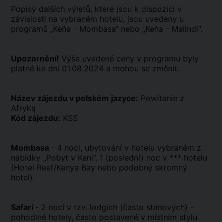
Popisy dalších výletů, které jsou k dispozici v
závislosti na vybraném hotelu, jsou uvedeny u
programů „Keňa - Mombasa“ nebo „Keňa - Malindi“.
Upozornění!
Výše uvedené ceny v programu byly
platné ke dni 01.08.2024 a mohou se změnit.
Název zájezdu v polském jazyce:
Powitanie z
Afryką
Kód zájezdu:
KSS
Mombasa
- 4 noci, ubytování v hotelu vybraném z
nabídky „Pobyt v Keni”. 1 (poslední) noc v *** hotelu
(Hotel Reef/Kenya Bay nebo podobný skromný
hotel).
Safari
- 2 noci v tzv. lodgích (často stanových) -
pohodlné hotely, často postavené v místním stylu