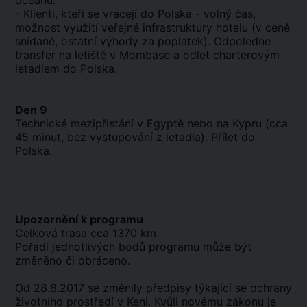
oceánu.
- Klienti, kteří se vracejí do Polska - volný čas,
možnost využití veřejné infrastruktury hotelu (v ceně
snídaně, ostatní výhody za poplatek). Odpoledne
transfer na letiště v Mombase a odlet charterovým
letadlem do Polska.
Den 9
Technické mezipřistání v Egyptě nebo na Kypru (cca
45 minut, bez vystupování z letadla). Přílet do
Polska.
Upozornění k programu
Celková trasa cca 1370 km.
Pořadí jednotlivých bodů programu může být
změněno či obráceno.
Od 28.8.2017 se změnily předpisy týkající se ochrany
životního prostředí v Keni. Kvůli novému zákonu je