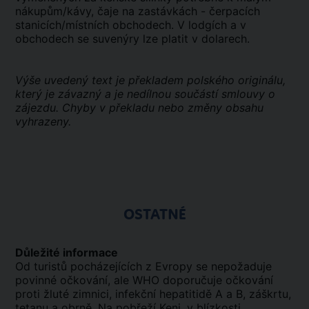
nákupům/kávy, čaje na zastávkách - čerpacích
stanicích/místních obchodech. V lodgích a v
obchodech se suvenýry lze platit v dolarech.
Výše uvedený text je překladem polského originálu,
který je závazný a je nedílnou součástí smlouvy o
zájezdu. Chyby v překladu nebo změny obsahu
vyhrazeny.
OSTATNÉ
Důležité informace
Od turistů pocházejících z Evropy se nepožaduje
povinné očkování, ale WHO doporučuje očkování
proti žluté zimnici, infekční hepatitidě A a B, záškrtu,
tetanu a obrně. Na pobřeží Keni, v blízkosti