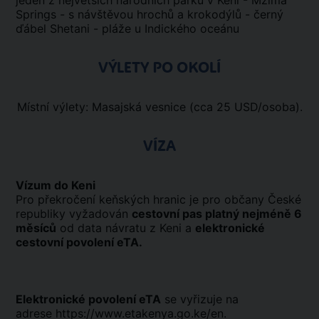
jeden z největších národních parků v Keni - Mzima
Springs - s návštěvou hrochů a krokodýlů - černý
ďábel Shetani - pláže u Indického oceánu
VÝLETY PO OKOLÍ
Místní výlety: Masajská vesnice (cca 25 USD/osoba).
VÍZA
Vízum do Keni
Pro překročení keňských hranic je pro občany České
republiky vyžadován
cestovní pas platný nejméně 6
měsíců
od data návratu z Keni a
elektronické
cestovní povolení eTA.
Elektronické povolení eTA
se vyřizuje na
adrese https://www.etakenya.go.ke/en.