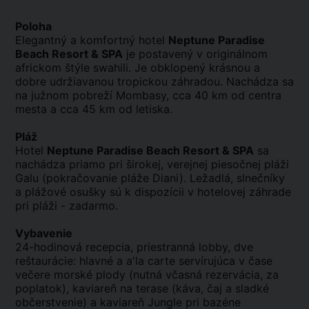
Poloha
Elegantný a komfortný hotel
Neptune Paradise
Beach Resort & SPA
je postavený v originálnom
africkom štýle swahili. Je obklopený krásnou a
dobre udržiavanou tropickou záhradou. Nachádza sa
na južnom pobreží Mombasy, cca 40 km od centra
mesta a cca 45 km od letiska.
Pláž
Hotel
Neptune Paradise Beach Resort & SPA
sa
nachádza priamo pri širokej, verejnej piesočnej pláži
Galu (pokračovanie pláže Diani). Ležadlá, slnečníky
a plážové osušky sú k dispozícii v hotelovej záhrade
pri pláži - zadarmo.
Vybavenie
24-hodinová recepcia, priestranná lobby, dve
reštaurácie: hlavné a a'la carte servírujúca v čase
večere morské plody (nutná včasná rezervácia, za
poplatok), kaviareň na terase (káva, čaj a sladké
občerstvenie) a kaviareň Jungle pri bazéne