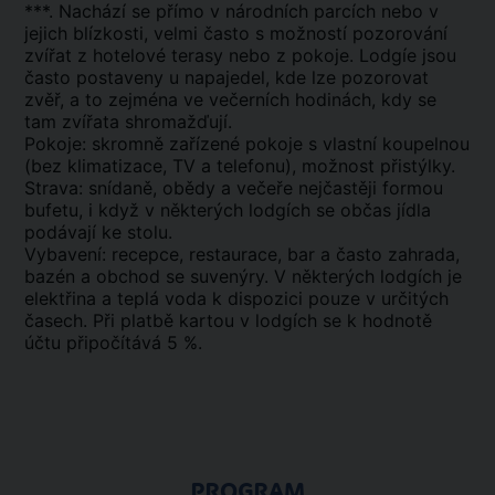
***. Nachází se přímo v národních parcích nebo v
jejich blízkosti, velmi často s možností pozorování
zvířat z hotelové terasy nebo z pokoje. Lodgíe jsou
často postaveny u napajedel, kde lze pozorovat
zvěř, a to zejména ve večerních hodinách, kdy se
tam zvířata shromažďují.
Pokoje: skromně zařízené pokoje s vlastní koupelnou
(bez klimatizace, TV a telefonu), možnost přistýlky.
Strava: snídaně, obědy a večeře nejčastěji formou
bufetu, i když v některých lodgích se občas jídla
podávají ke stolu.
Vybavení: recepce, restaurace, bar a často zahrada,
bazén a obchod se suvenýry. V některých lodgích je
elektřina a teplá voda k dispozici pouze v určitých
časech. Při platbě kartou v lodgích se k hodnotě
účtu připočítává 5 %.
PROGRAM