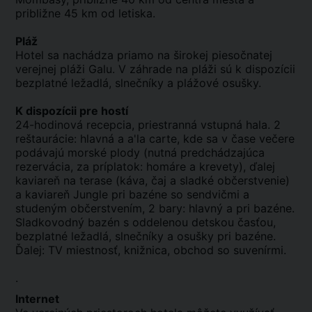
približne 45 km od letiska.
Pláž
Hotel sa nachádza priamo na širokej piesočnatej
verejnej pláži Galu. V záhrade na pláži sú k dispozícii
bezplatné ležadlá, slnečníky a plážové osušky.
K dispozícii pre hostí
24-hodinová recepcia, priestranná vstupná hala. 2
reštaurácie: hlavná a a'la carte, kde sa v čase večere
podávajú morské plody (nutná predchádzajúca
rezervácia, za príplatok: homáre a krevety), ďalej
kaviareň na terase (káva, čaj a sladké občerstvenie)
a kaviareň Jungle pri bazéne so sendvičmi a
studeným občerstvením, 2 bary: hlavný a pri bazéne.
Sladkovodný bazén s oddelenou detskou časťou,
bezplatné ležadlá, slnečníky a osušky pri bazéne.
Ďalej: TV miestnosť, knižnica, obchod so suvenírmi.
.
Internet