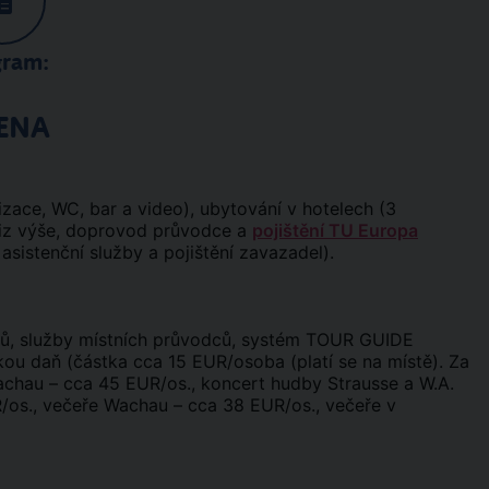
gram:
ENA
ace, WC, bar a video), ubytování v hotelech (3
 viz výše, doprovod průvodce a
pojištění TU Europa
 asistenční služby a pojištění zavazadel).
ů, služby místních průvodců, systém TOUR GUIDE
kou daň (částka cca 15 EUR/osoba (platí se na místě). Za
Wachau – cca 45 EUR/os., koncert hudby Strausse a W.A.
/os., večeře Wachau – cca 38 EUR/os., večeře v