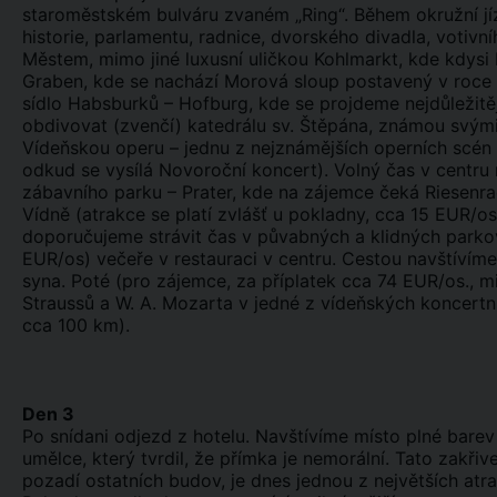
staroměstském bulváru zvaném „Ring“. Během okružní j
historie, parlamentu, radnice, dvorského divadla, votiv
Městem, mimo jiné luxusní uličkou Kohlmarkt, kde kdysi 
Graben, kde se nachází Morová sloup postavený v roce
sídlo Habsburků – Hofburg, kde se projdeme nejdůležit
obdivovat (zvenčí) katedrálu sv. Štěpána, známou svými
Vídeňskou operu – jednu z nejznámějších operních scén 
odkud se vysílá Novoroční koncert). Volný čas v centr
zábavního parku – Prater, kde na zájemce čeká Riesenra
Vídně (atrakce se platí zvlášť u pokladny, cca 15 EUR/o
doporučujeme strávit čas v půvabných a klidných parkov
EUR/os) večeře v restauraci v centru. Cestou navštívím
syna. Poté (pro zájemce, za příplatek cca 74 EUR/os., 
Straussů a W. A. Mozarta v jedné z vídeňských koncertní
cca 100 km).
Den 3
Po snídani odjezd z hotelu. Navštívíme místo plné bare
umělce, který tvrdil, že přímka je nemorální. Tato zakři
pozadí ostatních budov, je dnes jednou z největších at