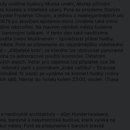
ízdy uvidíme budovy Muzea umění, Muzea přírodní
ního kostela a Vídeňské opery. Poté se projdeme Starým
bydlel Fryderyk Chopin, a jednou z nejelegantnějších ulic
 1679 po skončení epidemie moru. Uvidíme také zimní
ějšími nádvořími. Na hlavním náměstí města budeme
 barevnými taškami. V tento den také navštívíme
světa (nebo Musikverein – Společnost přátel hudby,
u města. Poté se přesuneme do nejznámějšího vídeňského
d – „ďábelské kolo“, ze kterého lze obdivovat panorama
soba za jednorázové použití kolotoče). Ostatním
ých alejích. Večer pro zájemce (za příplatek cca 36
e městský park s pomníkem „krále valčíku“ – Strausse
minimálně 15 osob) se vydáme na koncert hudby rodiny
ch sálů. Návrat do hotelu kolem 23:00, nocleh. (Trasa
v a neobvyklé architektury – dům Hundertwassera,
vená, barevná a nesymetrická budova, která vyniká na
rakcí města. Poté se přesuneme k barokní stavbě