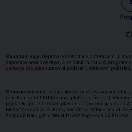
Pro
C
Cena zahrnuje:
dopravu komfortním autobusem (klimatiz
započaté hotelové dny), 3 snídaně, turistický program
varianta základní
(úrazové pojištění, zdravotní pojištění,
Cena nezahrnuje:
vstupenky do navštěvovaných objekt
(částka cca 150 EUR/osoba (platí se průvodci), klimatic
příplatek (pro zájemce): plavba lodí po Dunaji v údolí 
Mozarta – cca 74 EUR/os., večeře ve Vídni – cca 36 EUR
hospodě Heuriger v Neustift-Grinzing – cca 38 EUR/os.