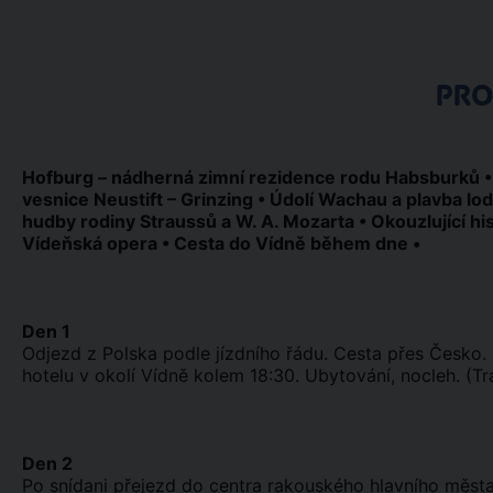
PR
Hofburg – nádherná zimní rezidence rodu Habsburků •
vesnice Neustift – Grinzing • Údolí Wachau a plavba lo
hudby rodiny Straussů a W. A. Mozarta • Okouzlující hi
Vídeňská opera • Cesta do Vídně během dne •
Den 1
Odjezd z Polska podle jízdního řádu. Cesta přes Česko. 
hotelu v okolí Vídně kolem 18:30. Ubytování, nocleh. (T
Den 2
Po snídani přejezd do centra rakouského hlavního města