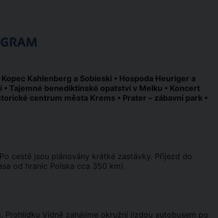
OGRAM
 Kopec Kahlenberg a Sobieski • Hospoda Heuriger a
dí • Tajemné benediktinské opatství v Melku • Koncert
storické centrum města Krems • Prater – zábavní park •
Po cestě jsou plánovány krátké zastávky. Příjezd do
rasa od hranic Polska cca 350 km).
. Prohlídku Vídně zahájíme okružní jízdou autobusem po