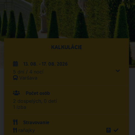
KALKULÁCIE
13. 08. - 17. 08. 2026
5 dní / 4 nocí
Varšava
Počet osôb
2 dospelých, 0 detí
1 izba
Stravovanie
raňajky