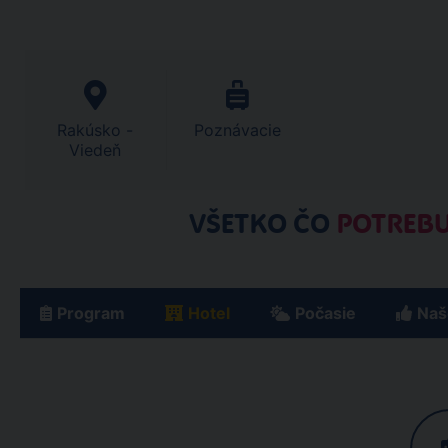
Rakúsko -
Poznávacie
Viedeň
VŠETKO ČO
POTREBU
Program
Hotel
Počasie
Naš