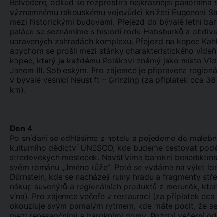
Belvedere, odkud se rozprostírá nejkrásnější panorama 
významnému rakouskému vojevůdci knížeti Eugenovi Sa
mezi historickými budovami. Přejezd do bývalé letní ba
paláce se seznámíme s historií rodu Habsburků a obdiv
upravených zahradách komplexu. Přejezd na kopec Kahle
abychom se prošli mezi stánky charakteristického vídeňs
kopec, který je každému Polákovi známý jako místo Víd
Janem III. Sobieským. Pro zájemce je připravena regioná
v bývalé vesnici Neustift – Grinzing (za příplatek cca 3
km).
Den 4
Po snídani se odhlásíme z hotelu a pojedeme do male
kulturního dědictví UNESCO, kde budeme cestovat podé
středověkých městeček. Navštívíme barokní benediktins
svém románu „Jméno růže“. Poté se vydáme na výlet lo
Dürnstein, kde se nacházejí ruiny hradu a fragmenty stř
nákup suvenýrů a regionálních produktů z meruněk, který
vína). Pro zájemce večeře v restauraci (za příplatek cc
okouzluje svým pomalým rytmem, kde máte pocit, že se 
mezi renesančními a barokními domy. Pozdní večerní od