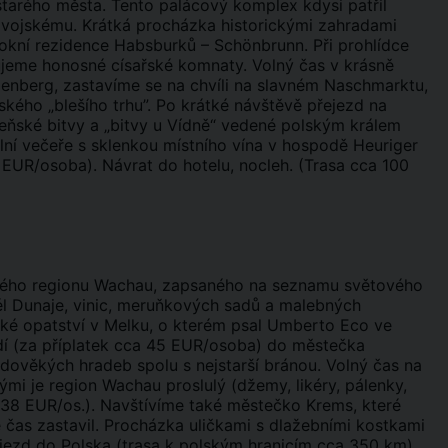
starého města. Tento palácový komplex kdysi patřil
vojskému. Krátká procházka historickými zahradami
rokní rezidence Habsburků – Schönbrunn. Při prohlídce
ujeme honosné císařské komnaty. Volný čas v krásně
nberg, zastavíme se na chvíli na slavném Naschmarktu,
kého „blešího trhu”. Po krátké návštěvě přejezd na
eňské bitvy a „bitvy u Vídně“ vedené polským králem
lní večeře s sklenkou místního vína v hospodě Heuriger
8 EUR/osoba). Návrat do hotelu, nocleh. (Trasa cca 100
bného regionu Wachau, zapsaného na seznamu světového
l Dunaje, vinic, meruňkových sadů a malebných
ké opatství v Melku, o kterém psal Umberto Eco ve
dí (za příplatek cca 45 EUR/osoba) do městečka
edověkých hradeb spolu s nejstarší bránou. Volný čas na
mi je region Wachau proslulý (džemy, likéry, pálenky,
a 38 EUR/os.). Navštívíme také městečko Krems, které
čas zastavil. Procházka uličkami s dlažebními kostkami
jezd do Polska (trasa k polským hranicím cca 350 km).