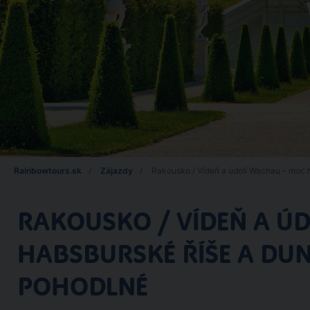
Rainbowtours.sk
Zájazdy
Rakousko / Vídeň a údolí Wachau – moc h
RAKOUSKO / VÍDEŇ A Ú
HABSBURSKÉ ŘÍŠE A DUN
POHODLNÉ