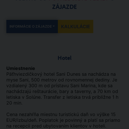
ZÁJAZDE
KALKULÁCIE
INFORMÁCIE O ZÁJAZDE
Hotel
Umiestnenie
Päťhviezdičkový hotel Sani Dunes sa nachádza na
myse Sani, 500 metrov od rovnomennej dediny. Je
vzdialený 300 m od prístavu Sani Marina, kde sa
nachádzajú reštaurácie, bary a taverny, a 70 km od
letiska v Solúne. Transfer z letiska trvá približne 1 h
20 min.
Cena nezahŕňa miestnu turistickú daň vo výške 15
EUR/izbu/deň. Poplatok je povinný a platí sa priamo
na recepcii pred ubytovaním klientov v hoteli.