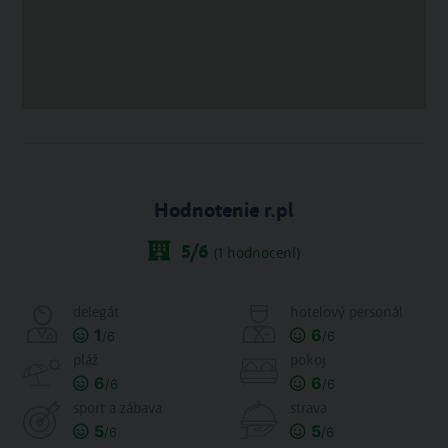
Hodnotenie r.pl
5
/6
(
1
hodnocení)
delegát
hotelový personál
1
6
/6
/6
pláž
pokoj
6
6
/6
/6
sport a zábava
strava
5
5
/6
/6