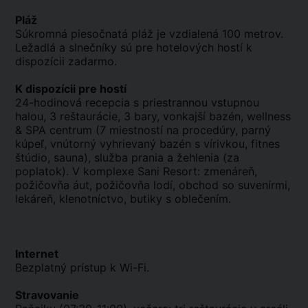
Pláž
Súkromná piesočnatá pláž je vzdialená 100 metrov.
Ležadlá a slnečníky sú pre hotelových hostí k
dispozícii zadarmo.
K dispozícii pre hostí
24-hodinová recepcia s priestrannou vstupnou
halou, 3 reštaurácie, 3 bary, vonkajší bazén, wellness
& SPA centrum (7 miestností na procedúry, parný
kúpeľ, vnútorný vyhrievaný bazén s vírivkou, fitnes
štúdio, sauna), služba prania a žehlenia (za
poplatok). V komplexe Sani Resort: zmenáreň,
požičovňa áut, požičovňa lodí, obchod so suvenírmi,
lekáreň, klenotníctvo, butiky s oblečením.
Internet
Bezplatný prístup k Wi-Fi.
Stravovanie