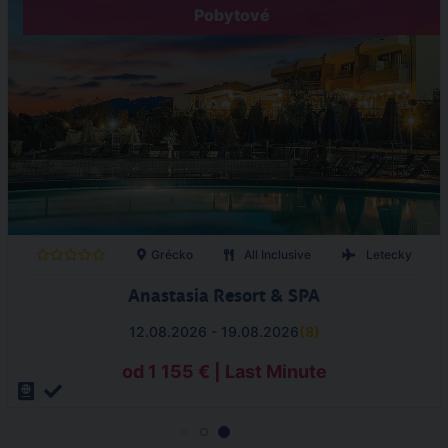
Pobytové
Grécko
All Inclusive
Letecky
Anastasia Resort & SPA
12.08.2026 - 19.08.2026
(
8
)
od 1 155 € | Last Minute