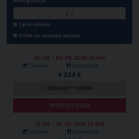
Konfigurácia
2
Cena celkom
Prílet na rovnake letisko
26. 08. - 02. 09. 2026 (8 dní)
Gdańsk
polopenzia
4 334 €
ZOBRAZIT TERMÍN
SPOČÍTAŤ CENU
12. 09. - 19. 09. 2026 (8 dní)
Varšava
polopenzia