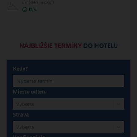
umístění a okolí
6
/6
NAJBLIŽŠIE TERMÍNY
DO HOTELU
Kedy?
Miesto odletu
Vyberte
Strava
Vyberte