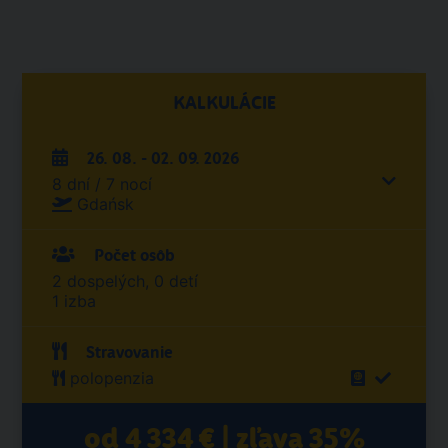
KALKULÁCIE
26. 08. - 02. 09. 2026
8 dní / 7 nocí
Gdańsk
Počet osôb
2 dospelých, 0 detí
1 izba
Stravovanie
polopenzia
od 4 334 € | zľava 35%