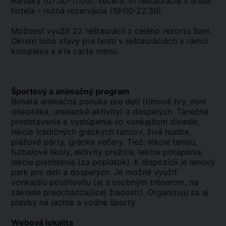
Raňajky (07:30-11:00), večera: tri reštaurácie v areáli
hotela - nutná rezervácia (19:00-22:30).
Možnosť využiť 22 reštaurácií z celého rezortu Sani.
Okrem toho zľavy pre hostí v reštauráciách v rámci
komplexu s a'la carte menu.
Športový a animačný program
Bohatá animačná ponuka pre deti (tímové hry, mini
diskotéka, umelecké aktivity) a dospelých. Tanečné
predstavenia a vystúpenia vo vonkajšom divadle,
lekcie tradičných gréckych tancov, živá hudba,
plážové párty, grécke večery. Tiež: lekcie tenisu,
futbalové školy, aktivity prežitia, lekcie potápania,
lekcie plachtenia (za poplatok). K dispozícii je lanový
park pre deti a dospelých. Je možné využiť
vonkajšiu posilňovňu (aj s osobným trénerom, na
základe predchádzajúcej žiadosti). Organizujú sa aj
plavby na jachte a vodné športy.
Webová lokalita