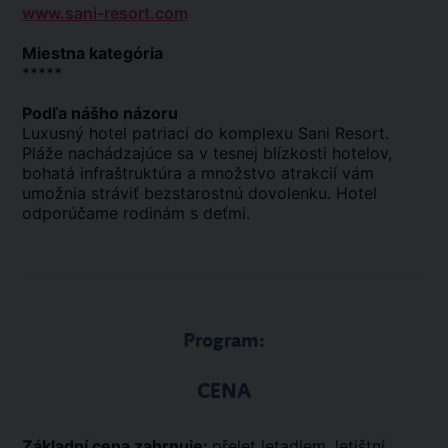
www.sani-resort.com
Miestna kategória
*****
Podľa nášho názoru
Luxusný hotel patriaci do komplexu Sani Resort.
Pláže nachádzajúce sa v tesnej blízkosti hotelov,
bohatá infraštruktúra a množstvo atrakcií vám
umožnia stráviť bezstarostnú dovolenku. Hotel
odporúčame rodinám s deťmi.
Program:
CENA
Základní cena zahrnuje:
přelet letadlem, letištní