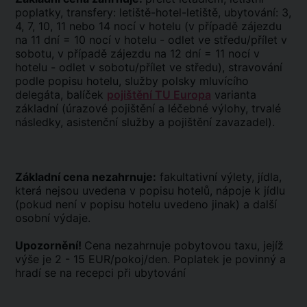
poplatky, transfery: letiště-hotel-letiště, ubytování: 3,
4, 7, 10, 11 nebo 14 nocí v hotelu (v případě zájezdu
na 11 dní = 10 nocí v hotelu - odlet ve středu/přílet v
sobotu, v případě zájezdu na 12 dní = 11 nocí v
hotelu - odlet v sobotu/přílet ve středu), stravování
podle popisu hotelu, služby polsky mluvícího
delegáta, balíček
pojištění TU Europa
varianta
základní (úrazové pojištění a léčebné výlohy, trvalé
následky, asistenční služby a pojištění zavazadel).
Základní cena nezahrnuje:
fakultativní výlety, jídla,
která nejsou uvedena v popisu hotelů, nápoje k jídlu
(pokud není v popisu hotelu uvedeno jinak) a další
osobní výdaje.
Upozornění!
Cena nezahrnuje pobytovou taxu, jejíž
výše je 2 - 15 EUR/pokoj/den. Poplatek je povinný a
hradí se na recepci při ubytování