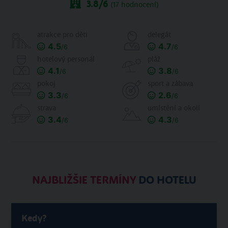
3.8
/6
(
17
hodnocení)
atrakce pro děti
delegát
4.5
4.7
/6
/6
hotelový personál
pláž
4.1
3.8
/6
/6
pokoj
sport a zábava
3.3
2.6
/6
/6
strava
umístění a okolí
3.4
4.3
/6
/6
NAJBLIŽŠIE TERMÍNY
DO HOTELU
Kedy?