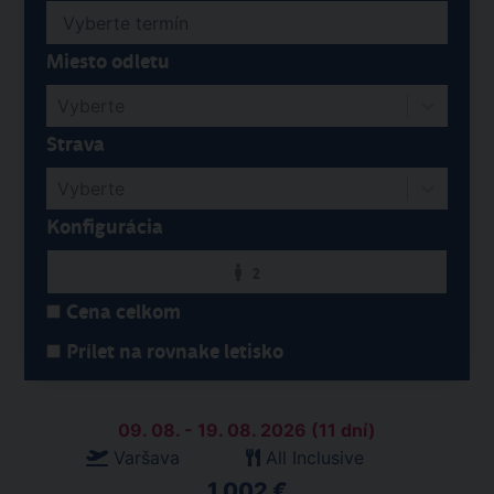
Miesto odletu
Vyberte
Strava
Vyberte
Konfigurácia
2
Cena celkom
Prílet na rovnake letisko
09. 08. - 19. 08. 2026 (11 dní)
Varšava
All Inclusive
1 002 €