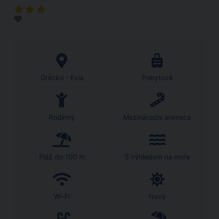
Grécko - Evia
Pobytové
Rodinný
Mezinárodní animace
Pláž do 100 m
S výhledem na moře
Wi-Fi
Nový