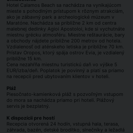
Hotel Calamos Beach sa nachádza na vynikajúcom
mieste s pohodlným prístupom k rôznym atrakciám,
ako je zábavný park a archeologické múzeum v
Maratóne. Nachádza sa približne 2 km od centra
malebnej dedinky Agioi Apostoloi, kde si vychutnáte
miestnu grécku atmosféru. Miestne reštaurácie, bary
a obchody nájdete približne 200 metrov od hotela.
Vzdialenosť od aténskeho letiska je približne 70 km.
Prístav Oropos, ktorý spája ostrov Evia, je vzdialený
približne 15 km.
Cena nezahŕňa miestnu turistickú daň vo výške 5
EUR/izba/deň. Poplatok je povinný a platí sa priamo
na recepcii pred ubytovaním klientov v hoteli.
Pláž
Piesočnato-kamienková pláž s pozvoľným vstupom
do mora sa nachádza priamo pri hoteli. Plážový
servis je bezplatný.
K dispozícii pre hostí
Recepcia otvorená 24 hodín, vstupná hala, terasa,
záhrada, bazén, detské brodítko, slnečníky a ležadlá