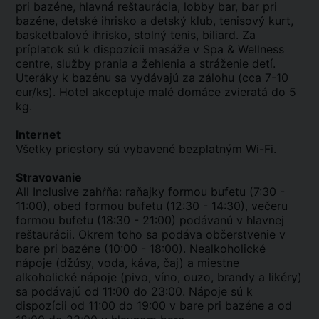
pri bazéne, hlavná reštaurácia, lobby bar, bar pri
bazéne, detské ihrisko a detský klub, tenisový kurt,
basketbalové ihrisko, stolný tenis, biliard. Za
príplatok sú k dispozícii masáže v Spa & Wellness
centre, služby prania a žehlenia a stráženie detí.
Uteráky k bazénu sa vydávajú za zálohu (cca 7-10
eur/ks). Hotel akceptuje malé domáce zvieratá do 5
kg.
Internet
Všetky priestory sú vybavené bezplatným Wi-Fi.
Stravovanie
All Inclusive zahŕňa: raňajky formou bufetu (7:30 -
11:00), obed formou bufetu (12:30 - 14:30), večeru
formou bufetu (18:30 - 21:00) podávanú v hlavnej
reštaurácii. Okrem toho sa podáva občerstvenie v
bare pri bazéne (10:00 - 18:00). Nealkoholické
nápoje (džúsy, voda, káva, čaj) a miestne
alkoholické nápoje (pivo, víno, ouzo, brandy a likéry)
sa podávajú od 11:00 do 23:00. Nápoje sú k
dispozícii od 11:00 do 19:00 v bare pri bazéne a od