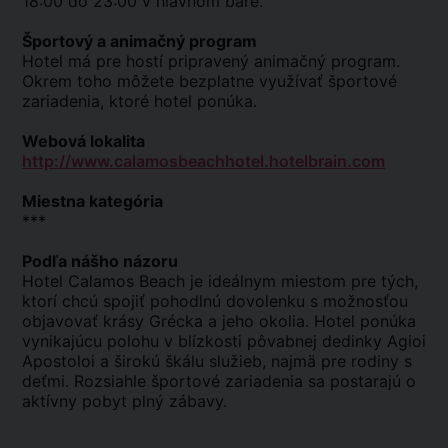
18:00 do 23:00 v hlavnom bare.
Športový a animačný program
Hotel má pre hostí pripravený animačný program.
Okrem toho môžete bezplatne využívať športové
zariadenia, ktoré hotel ponúka.
Webová lokalita
http://www.calamosbeachhotel.hotelbrain.com
Miestna kategória
***
Podľa nášho názoru
Hotel Calamos Beach je ideálnym miestom pre tých,
ktorí chcú spojiť pohodlnú dovolenku s možnosťou
objavovať krásy Grécka a jeho okolia. Hotel ponúka
vynikajúcu polohu v blízkosti pôvabnej dedinky Agioi
Apostoloi a širokú škálu služieb, najmä pre rodiny s
deťmi. Rozsiahle športové zariadenia sa postarajú o
aktívny pobyt plný zábavy.