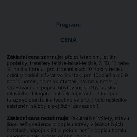
Program:
CENA
Základní cena zahrnuje
: přelet letadlem, letištní
poplatky, transfery letiště-hotel-letiště, 7, 10, 11 nebo
14 nocí v hotelu (pro 11denní akci: 10 nocí v hotelu,
odlet v neděli, návrat ve čtvrtek; pro 10denní akci: 9
nocí v hotelu, odlet ve čtvrtek, návrat v neděli),
stravování dle popisu ubytování, služby polsky
mluvícího delegáta, balíček pojištění TU Europa
(úrazové pojištění a léčebné výlohy, trvalé následky,
asistenční služby a pojištění zavazadel).
Základní cena nezahrnuje
: fakultativní výlety, stravu
jinou než uvedenou v popisu stravy v jednotlivých
hotelech, nápoje k jídlu, pokud není v popisu hotelu
uvedeno jinak, a další osobní výdaje.