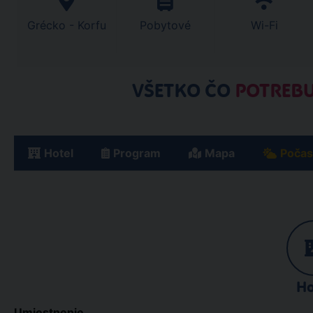
Grécko - Korfu
Pobytové
Wi-Fi
VŠETKO ČO
POTREBU
Hotel
Program
Mapa
Počas
Ho
Umiestnenie