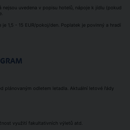
erá nejsou uvedena v popisu hotelů, nápoje k jídlu (pokud
e.
 je 1,5 - 15 EUR/pokoj/den. Poplatek je povinný a hradí
OGRAM
ed plánovaným odletem letadla. Aktuální letové řády
st využití fakultativních výletů atd.