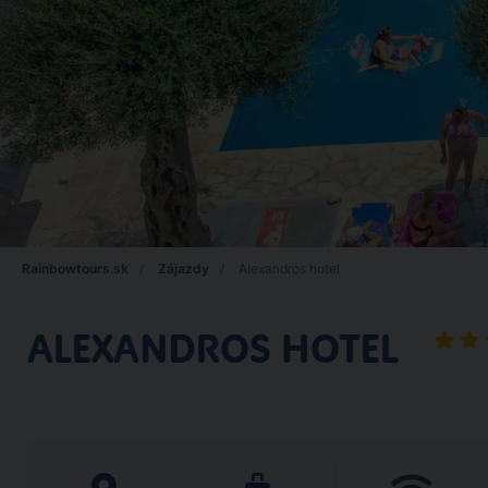
Rainbowtours.sk
Zájazdy
Alexandros hotel
ALEXANDROS HOTEL