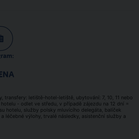
gram:
ENA
y, transfery: letiště-hotel-letiště, ubytování: 7, 10, 11 nebo
 hotelu - odlet ve středu, v případě zájezdu na 12 dní =
isu hotelu, služby polsky mluvícího delegáta, balíček
 a léčebné výlohy, trvalé následky, asistenční služby a