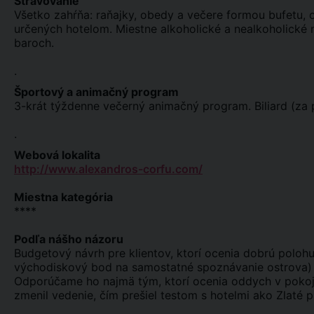
Stravovanie
Všetko zahŕňa: raňajky, obedy a večere formou bufetu, o
určených hotelom. Miestne alkoholické a nealkoholické
baroch.
.
Športový a animačný program
3-krát týždenne večerný animačný program. Biliard (za p
.
Webová lokalita
http://www.alexandros-corfu.com/
Miestna kategória
****
Podľa nášho názoru
Budgetový návrh pre klientov, ktorí ocenia dobrú polohu
východiskový bod na samostatné spoznávanie ostrova) a
Odporúčame ho najmä tým, ktorí ocenia oddych v pokoj
zmenil vedenie, čím prešiel testom s hotelmi ako Zlaté