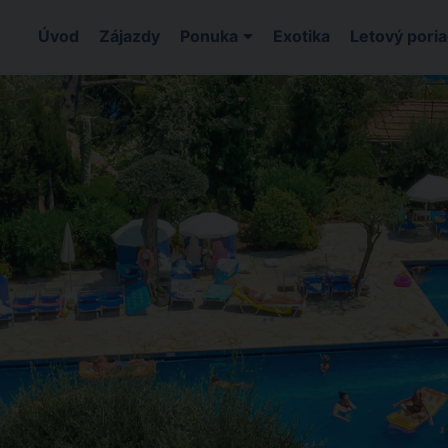
Úvod
Zájazdy
Ponuka
Exotika
Letový pori