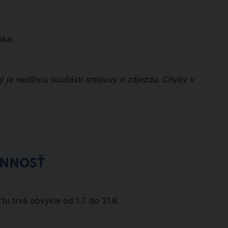
ska.
rý je nedílnou součástí smlouvy o zájezdu. Chyby v
ÓNNOSŤ
fu trvá obvykle od 1.7. do 31.8.