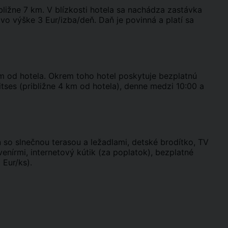
ibližne 7 km. V blízkosti hotela sa nachádza zastávka
vo výške 3 Eur/izba/deň. Daň je povinná a platí sa
km od hotela. Okrem toho hotel poskytuje bezplatnú
ses (približne 4 km od hotela), denne medzi 10:00 a
n so slnečnou terasou a ležadlami, detské brodítko, TV
nírmi, internetový kútik (za poplatok), bezplatné
 Eur/ks).