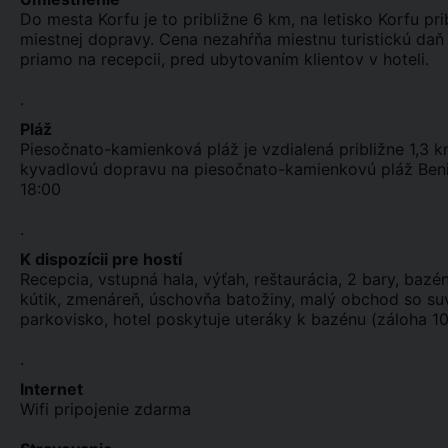
Do mesta Korfu je to približne 6 km, na letisko Korfu pr
miestnej dopravy. Cena nezahŕňa miestnu turistickú daň 
priamo na recepcii, pred ubytovaním klientov v hoteli.
.
Pláž
Piesočnato-kamienková pláž je vzdialená približne 1,3 
kyvadlovú dopravu na piesočnato-kamienkovú pláž Benit
18:00
.
K dispozícii pre hostí
Recepcia, vstupná hala, výťah, reštaurácia, 2 bary, bazé
kútik, zmenáreň, úschovňa batožiny, malý obchod so suve
parkovisko, hotel poskytuje uteráky k bazénu (záloha 10
.
Internet
Wifi pripojenie zdarma