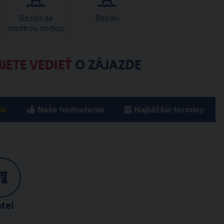
Bazén se
Bazén
sladkou vodou
JETE VEDIEŤ
O ZÁJAZDE
ie
Naše hodnotenie
Najbližšie termíny
tel