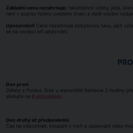
Základní cena nezahrnuje:
fakultativní výlety, jídla, kt
není v popisu hotelu uvedeno jinak) a další osobní výdaj
Upozornění!
Cena nezahrnuje pobytovou taxu, jejíž výše
se na recepci při ubytování.
PR
Den první
Odlety z Polska. Sraz u stanoviště Rainbow 2 hodiny př
sledujte na
R.pl/rozklady
.
Den druhý až předposlední
Čas na odpočinek, koupání v moři a opalování nebo možno