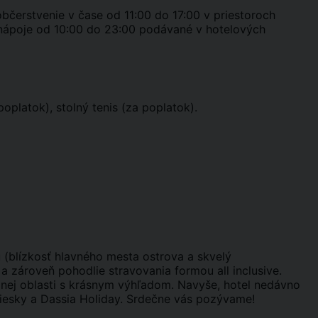
bčerstvenie v čase od 11:00 do 17:00 v priestoroch
 nápoje od 10:00 do 23:00 podávané v hotelových
oplatok), stolný tenis (za poplatok).
 (blízkosť hlavného mesta ostrova a skvelý
 zároveň pohodlie stravovania formou all inclusive.
nej oblasti s krásnym výhľadom. Navyše, hotel nedávno
 piesky a Dassia Holiday. Srdečne vás pozývame!