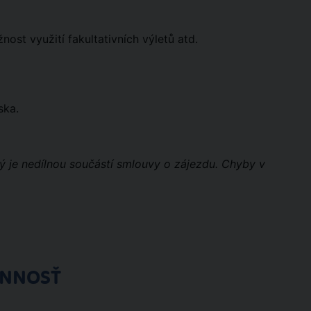
st využití fakultativních výletů atd.
ska.
rý je nedílnou součástí smlouvy o zájezdu. Chyby v
ÓNNOSŤ