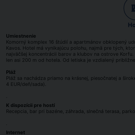
Ho
Umiestnenie
Komorný komplex 16 štúdií a apartmánov obklopený ud
Kavos. Hotel má vynikajúcu polohu, najmä pre tých, ktor
najväčšej koncentrácii barov a klubov na ostrove Korfu.
len asi 200 m od hotela. Od letiska je vzdialený približne
Pláž
Pláž sa nachádza priamo na krásnej, piesočnatej a široke
4 EUR/deň/sada).
.
K dispozícii pre hostí
Recepcia, bar pri bazéne, záhrada, slnečná terasa, park
.
Internet