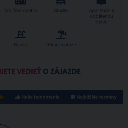
V/blízko centra
Studio
Apartmán s
oddělenou
ložnicí
Bazén
Přímo u pláže
JETE VEDIEŤ
O ZÁJAZDE
ie
Naše hodnotenie
Najbližšie termíny