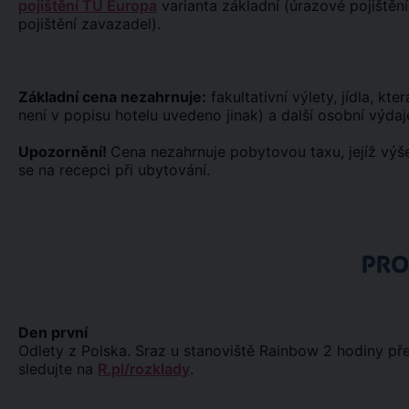
pojištění TU Europa
varianta základní (úrazové pojištění
pojištění zavazadel).
Základní cena nezahrnuje:
fakultativní výlety, jídla, kt
není v popisu hotelu uvedeno jinak) a další osobní výdaj
Upozornění!
Cena nezahrnuje pobytovou taxu, jejíž výše
se na recepci při ubytování.
PR
Den první
Odlety z Polska. Sraz u stanoviště Rainbow 2 hodiny př
sledujte na
R.pl/rozklady
.