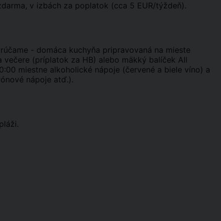
t zdarma, v izbách za poplatok (cca 5 EUR/týždeň).
porúčame - domáca kuchyňa pripravovaná na mieste
 a večere (príplatok za HB) alebo mäkký balíček All
20:00 miestne alkoholické nápoje (červené a biele víno) a
ónové nápoje atď.).
pláži.