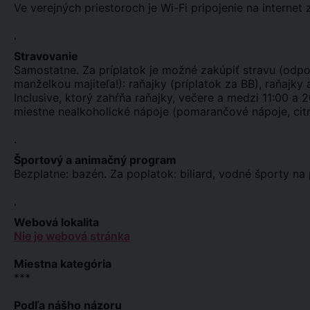
Ve verejných priestoroch je Wi-Fi pripojenie na interne
.
Stravovanie
Samostatne. Za príplatok je možné zakúpiť stravu (od
manželkou majiteľa!): raňajky (príplatok za BB), raňajky
Inclusive, ktorý zahŕňa raňajky, večere a medzi 11:00 a 
miestne nealkoholické nápoje (pomarančové nápoje, citr
.
Športový a animačný program
Bezplatne: bazén. Za poplatok: biliard, vodné športy na 
.
Webová lokalita
Nie je webová stránka
Miestna kategória
***
Podľa nášho názoru