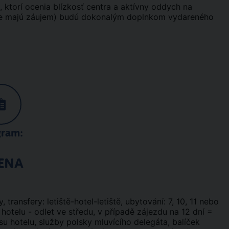
 ktorí ocenia blízkosť centra a aktívny oddych na
 o ne majú záujem) budú dokonalým doplnkom vydareného
gram:
ENA
y, transfery: letiště-hotel-letiště, ubytování: 7, 10, 11 nebo
 hotelu - odlet ve středu, v případě zájezdu na 12 dní =
isu hotelu, služby polsky mluvícího delegáta, balíček