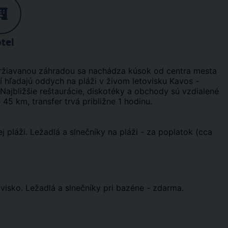
tel
ržiavanou záhradou sa nachádza kúsok od centra mesta
í hľadajú oddych na pláži v živom letovisku Kavos -
 Najbližšie reštaurácie, diskotéky a obchody sú vzdialené
 45 km, transfer trvá približne 1 hodinu.
j pláži. Ležadlá a slnečníky na pláži - za poplatok (cca
ovisko. Ležadlá a slnečníky pri bazéne - zdarma.