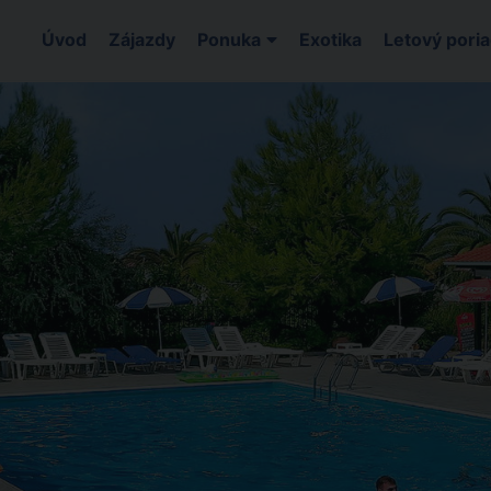
Úvod
Zájazdy
Ponuka
Exotika
Letový pori