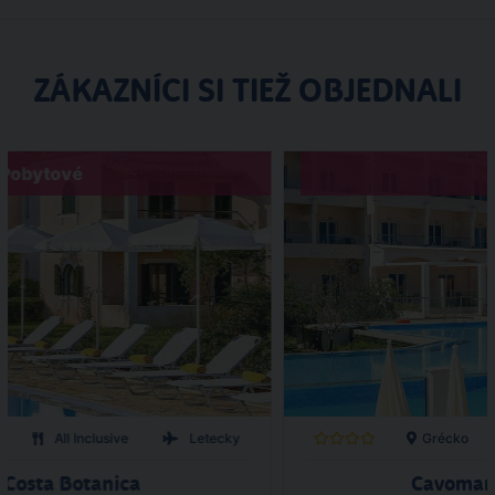
ZÁKAZNÍCI SI TIEŽ OBJEDNALI
Pobytové
All Inclusive
Letecky
Grécko
 Costa Botanica
Cavomari