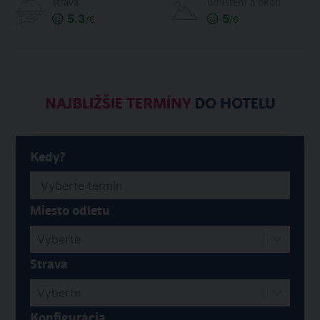
strava
umístění a okolí
5.3
5
/6
/6
NAJBLIŽŠIE TERMÍNY
DO HOTELU
Kedy?
Miesto odletu
Vyberte
Strava
Vyberte
Konfigurácia