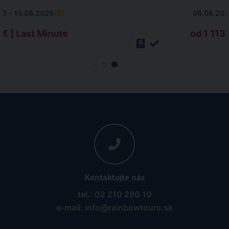
26 - 15.08.2026
(
8
)
08.08.202
 € | Last Minute
od 1 113
Kontaktujte nás
tel.: 02 210 280 10
e-mail: info@rainbowtours.sk