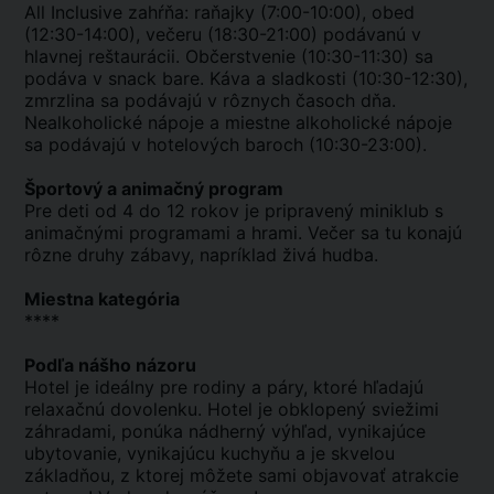
All Inclusive zahŕňa: raňajky (7:00-10:00), obed
(12:30-14:00), večeru (18:30-21:00) podávanú v
hlavnej reštaurácii. Občerstvenie (10:30-11:30) sa
podáva v snack bare. Káva a sladkosti (10:30-12:30),
zmrzlina sa podávajú v rôznych časoch dňa.
Nealkoholické nápoje a miestne alkoholické nápoje
sa podávajú v hotelových baroch (10:30-23:00).
Športový a animačný program
Pre deti od 4 do 12 rokov je pripravený miniklub s
animačnými programami a hrami. Večer sa tu konajú
rôzne druhy zábavy, napríklad živá hudba.
Miestna kategória
****
Podľa nášho názoru
Hotel je ideálny pre rodiny a páry, ktoré hľadajú
relaxačnú dovolenku. Hotel je obklopený sviežimi
záhradami, ponúka nádherný výhľad, vynikajúce
ubytovanie, vynikajúcu kuchyňu a je skvelou
základňou, z ktorej môžete sami objavovať atrakcie