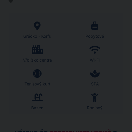
Grécko - Korfu
Pobytové
V/blízko centra
Wi-Fi
Tenisový kurt
SPA
Bazén
Rodinný