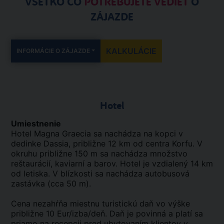
VŠETKO ČO
POTREBUJETE VEDIEŤ
O
ZÁJAZDE
KALKULÁCIE
INFORMÁCIE O ZÁJAZDE
Hotel
Umiestnenie
Hotel Magna Graecia sa nachádza na kopci v
dedinke Dassia, približne 12 km od centra Korfu. V
okruhu približne 150 m sa nachádza množstvo
reštaurácií, kaviarní a barov. Hotel je vzdialený 14 km
od letiska. V blízkosti sa nachádza autobusová
zastávka (cca 50 m).
Cena nezahŕňa miestnu turistickú daň vo výške
približne 10 Eur/izba/deň. Daň je povinná a platí sa
priamo na recepcii pred ubytovaním klientov v