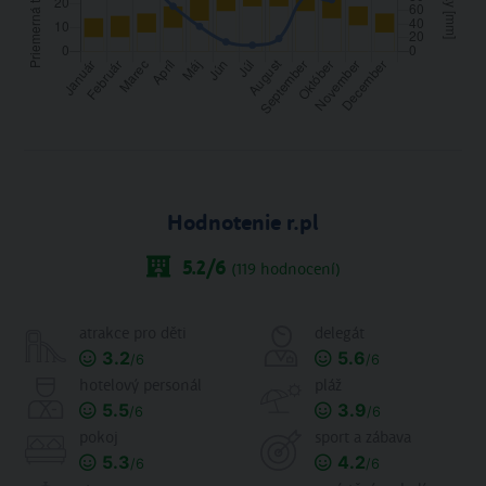
Hodnotenie r.pl
5.2
/6
(
119
hodnocení)
atrakce pro děti
delegát
3.2
5.6
/6
/6
hotelový personál
pláž
5.5
3.9
/6
/6
pokoj
sport a zábava
5.3
4.2
/6
/6