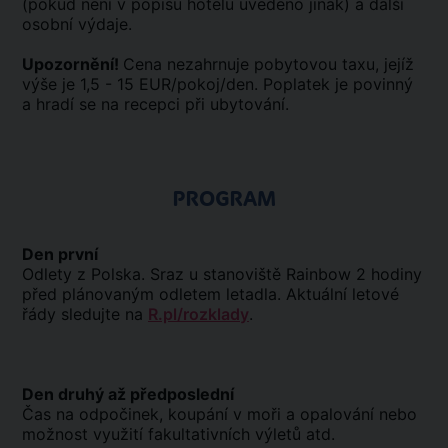
(pokud není v popisu hotelu uvedeno jinak) a další
osobní výdaje.
Upozornění!
Cena nezahrnuje pobytovou taxu, jejíž
výše je 1,5 - 15 EUR/pokoj/den. Poplatek je povinný
a hradí se na recepci při ubytování.
PROGRAM
Den první
Odlety z Polska. Sraz u stanoviště Rainbow 2 hodiny
před plánovaným odletem letadla. Aktuální letové
řády sledujte na
R.pl/rozklady
.
Den druhý až předposlední
Čas na odpočinek, koupání v moři a opalování nebo
možnost využití fakultativních výletů atd.