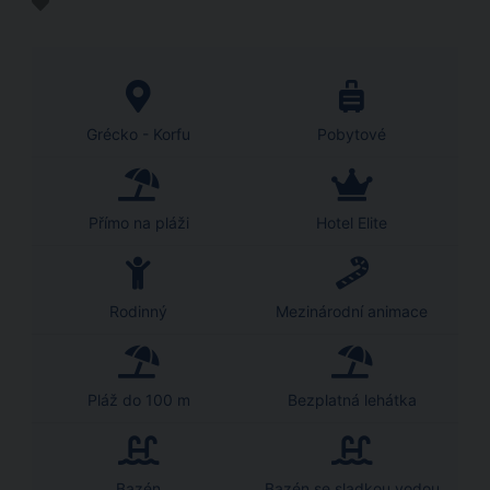
Grécko - Korfu
Pobytové
Přímo na pláži
Hotel Elite
Rodinný
Mezinárodní animace
Pláž do 100 m
Bezplatná lehátka
Bazén
Bazén se sladkou vodou