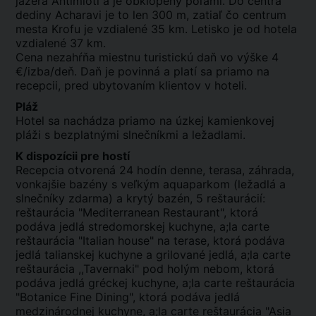
jazera Antimioti a je obklopený poľami. Do centra
dediny Acharavi je to len 300 m, zatiaľ čo centrum
mesta Krofu je vzdialené 35 km. Letisko je od hotela
vzdialené 37 km.
Cena nezahŕňa miestnu turistickú daň vo výške 4
€/izba/deň. Daň je povinná a platí sa priamo na
recepcii, pred ubytovaním klientov v hoteli.
Pláž
Hotel sa nachádza priamo na úzkej kamienkovej
pláži s bezplatnými slnečníkmi a ležadlami.
K dispozícii pre hostí
Recepcia otvorená 24 hodín denne, terasa, záhrada,
vonkajšie bazény s veľkým aquaparkom (ležadlá a
slnečníky zdarma) a krytý bazén, 5 reštaurácií:
reštaurácia "Mediterranean Restaurant", ktorá
podáva jedlá stredomorskej kuchyne, a;la carte
reštaurácia "Italian house" na terase, ktorá podáva
jedlá talianskej kuchyne a grilované jedlá, a;la carte
reštaurácia ,,Tavernaki" pod holým nebom, ktorá
podáva jedlá gréckej kuchyne, a;la carte reštaurácia
"Botanice Fine Dining", ktorá podáva jedlá
medzinárodnej kuchyne, a;la carte reštaurácia "Asia