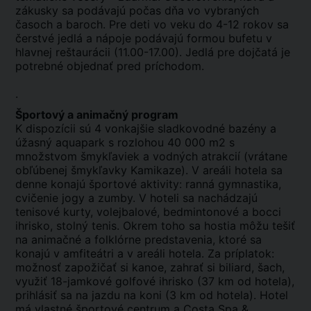
zákusky sa podávajú počas dňa vo vybraných
časoch a baroch. Pre deti vo veku do 4-12 rokov sa
čerstvé jedlá a nápoje podávajú formou bufetu v
hlavnej reštaurácii (11.00-17.00). Jedlá pre dojčatá je
potrebné objednať pred príchodom.
.
Športový a animačný program
K dispozícii sú 4 vonkajšie sladkovodné bazény a
úžasný aquapark s rozlohou 40 000 m2 s
množstvom šmykľaviek a vodných atrakcií (vrátane
obľúbenej šmykľavky Kamikaze). V areáli hotela sa
denne konajú športové aktivity: ranná gymnastika,
cvičenie jogy a zumby. V hoteli sa nachádzajú
tenisové kurty, volejbalové, bedmintonové a bocci
ihrisko, stolný tenis. Okrem toho sa hostia môžu tešiť
na animačné a folklórne predstavenia, ktoré sa
konajú v amfiteátri a v areáli hotela. Za príplatok:
možnosť zapožičať si kanoe, zahrať si biliard, šach,
využiť 18-jamkové golfové ihrisko (37 km od hotela),
prihlásiť sa na jazdu na koni (3 km od hotela). Hotel
má vlastné športové centrum a Costa Spa &