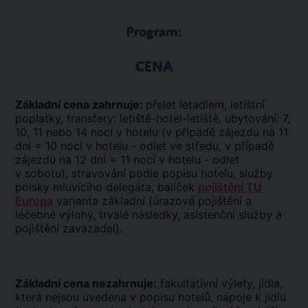
Program:
CENA
Základní cena zahrnuje:
přelet letadlem, letištní
poplatky, transfery: letiště-hotel-letiště, ubytování: 7,
10, 11 nebo 14 nocí v hotelu (v případě zájezdu na 11
dní = 10 nocí v hotelu - odlet ve středu, v případě
zájezdu na 12 dní = 11 nocí v hotelu - odlet
v sobotu), stravování podle popisu hotelu, služby
polsky mluvícího delegáta, balíček
pojištění TU
Europa
varianta základní (úrazové pojištění a
léčebné výlohy, trvalé následky, asistenční služby a
pojištění zavazadel).
Základní cena nezahrnuje:
fakultativní výlety, jídla,
která nejsou uvedena v popisu hotelů, nápoje k jídlu