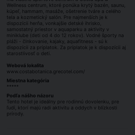
Wellness centrum, ktoré ponúka krytý bazén, saunu,
kúpeľ, hammam, masáže, ošetrenie tváre a celého
tela a kozmetický salón. Pre najmenších je k
dispozícii herňa, vonkajšie detské ihrisko,
samostatný priestor v aquaparku a aktivity v
miniklube (deti od 4 do 12 rokov). Vodné športy na
pláži - člnkovanie, kajaky, aquafitness - sú k
dispozícii za príplatok. Za príplatok je k dispozícii aj
starostlivosť o deti.
Webová lokalita
www.costabotanica.grecotel.com/
Miestna kategória
*****
Podľa nášho názoru
Tento hotel je ideálny pre rodinnú dovolenku, pre
ľudí, ktorí majú radi aktivitu a oddych v blízkosti
prírody.