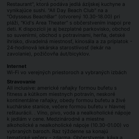
Restaurant", ktorá podáva jedlá ázijskej kuchyne a
vynikajúce sushi. "All Day Beach Club" na a
"Odysseus BeachBar" (otvorený 10.30-18.00) pri
pláži, "Kid's Area Theater" s občerstvením inapoi pre
deti. K dispozícii je aj bezplatné parkovisko, obchod
so suvenírmi, obchod s potravinami, herňa, detské
ihrisko, divadelná miestnosť, kinosála a za príplatok -
24-hodinová lekárska starostlivosť (lekár na
zavolanie), požičovňa áut/bicyklov.
Internet
Wi-Fi vo verejných priestoroch a vybraných izbách
Stravovanie
All inclusive: americké raňajky formou bufetu s
fitness a kútikom miestnych potravín, neskoré
kontinentálne raňajky, obedy formou bufetu a živé
kuchárske stanice, večere formou bufetu v hlavnej
reštaurácii. . Víno, pivo, voda a nealkoholické nápoje
k jedlám v cene. Medzinárodné a miestne
alkoholické a nealkoholické nápoje (10.30-01.00) vo
vybraných baroch. Raz týždenne sa konajú
tematické večery - zdarma. Občerstvenie, káva a