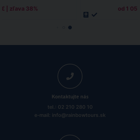
 € | zľava 38%
od 1 057
Kontaktujte nás
tel.: 02 210 280 10
e-mail: info@rainbowtours.sk