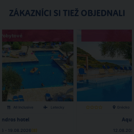
ZÁKAZNÍCI SI TIEŽ OBJEDNALI
Pobytové
All Inclusive
Letecky
Grécko
andros hotel
Aqua
26 - 19.08.2026
(
8
)
12.08.202