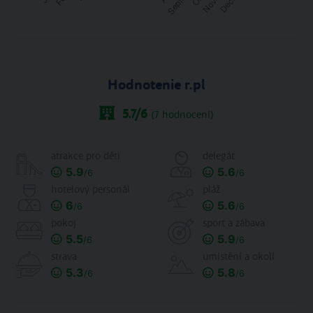
Hodnotenie r.pl
5.7
/6
(
7
hodnocení)
atrakce pro děti
delegát
5.9
5.6
/6
/6
hotelový personál
pláž
6
5.6
/6
/6
pokoj
sport a zábava
5.5
5.9
/6
/6
strava
umístění a okolí
5.3
5.8
/6
/6