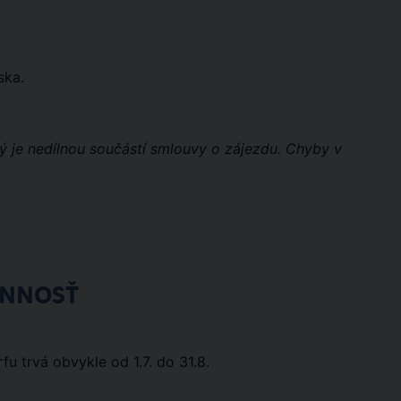
ska.
rý je nedílnou součástí smlouvy o zájezdu. Chyby v
ÓNNOSŤ
fu trvá obvykle od 1.7. do 31.8.