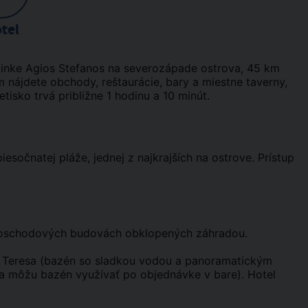
tel
dinke Agios Stefanos na severozápade ostrova, 45 km
 nájdete obchody, reštaurácie, bary a miestne taverny,
tisko trvá približne 1 hodinu a 10 minút.
esočnatej pláže, jednej z najkrajších na ostrove. Prístup
jposchodových budovách obklopených záhradou.
el Teresa (bazén so sladkou vodou a panoramatickým
ia môžu bazén využívať po objednávke v bare). Hotel