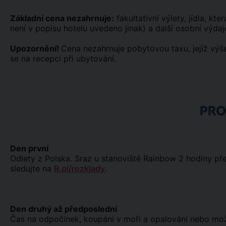
Základní cena nezahrnuje:
fakultativní výlety, jídla, kt
není v popisu hotelu uvedeno jinak) a další osobní výdaj
Upozornění!
Cena nezahrnuje pobytovou taxu, jejíž výše
se na recepci při ubytování.
PR
Den první
Odlety z Polska. Sraz u stanoviště Rainbow 2 hodiny př
sledujte na
R.pl/rozklady
.
Den druhý až předposlední
Čas na odpočinek, koupání v moři a opalování nebo možno