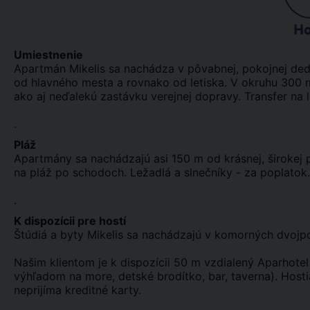
Ho
Umiestnenie
Apartmán Mikelis sa nachádza v pôvabnej, pokojnej de
od hlavného mesta a rovnako od letiska. V okruhu 300 m
ako aj neďalekú zastávku verejnej dopravy. Transfer na le
.
Pláž
Apartmány sa nachádzajú asi 150 m od krásnej, širokej pi
na pláž po schodoch. Ležadlá a slnečníky - za poplatok.
.
K dispozícii pre hostí
Štúdiá a byty Mikelis sa nachádzajú v komorných dvo
Našim klientom je k dispozícii 50 m vzdialený Aparhot
výhľadom na more, detské brodítko, bar, taverna). Host
neprijíma kreditné karty.