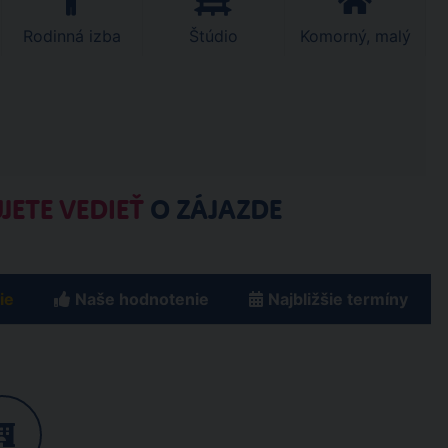
Rodinná izba
Štúdio
Komorný, malý
JETE VEDIEŤ
O ZÁJAZDE
ie
Naše hodnotenie
Najbližšie termíny