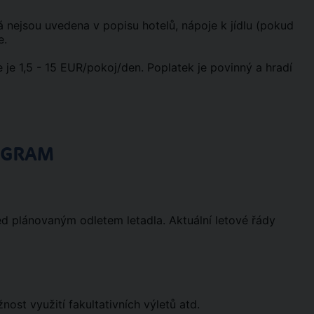
erá nejsou uvedena v popisu hotelů, nápoje k jídlu (pokud
e.
 je 1,5 - 15 EUR/pokoj/den. Poplatek je povinný a hradí
OGRAM
ed plánovaným odletem letadla. Aktuální letové řády
st využití fakultativních výletů atd.