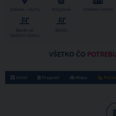
Grécko - Korfu
Pobytové
V/blízko centra
Bazén so
Bazén
sladkou vodou
VŠETKO ČO
POTREBU
Hotel
Program
Mapa
Počas