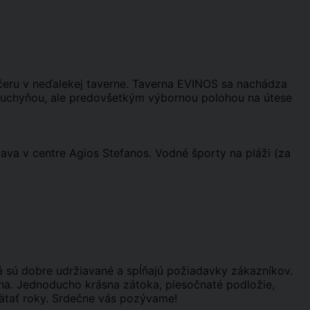
ečeru v neďalekej taverne. Taverna EVINOS sa nachádza
 kuchyňou, ale predovšetkým výbornou polohou na útese
ábava v centre Agios Stefanos. Vodné športy na pláži (za
á sú dobre udržiavané a spĺňajú požiadavky zákazníkov.
úna. Jednoducho krásna zátoka, piesočnaté podložie,
ätať roky. Srdečne vás pozývame!