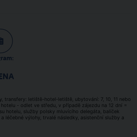
gram:
ENA
y, transfery: letiště-hotel-letiště, ubytování: 7, 10, 11 nebo
 hotelu - odlet ve středu, v případě zájezdu na 12 dní =
isu hotelu, služby polsky mluvícího delegáta, balíček
 a léčebné výlohy, trvalé následky, asistenční služby a