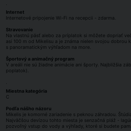
.
Internet
Internetové pripojenie Wi-Fi na recepcii - zdarma.
Stravovanie
Na vlastnú päsť alebo za príplatok si môžete dopriať v
asi 100 m od Mikelisu a je známa nielen svojou dobrou
s panoramatickým výhľadom na more.
Športový a animačný program
V areáli nie sú žiadne animácie ani športy. Najbližšia z
poplatok).
.
Miestna kategória
C
Podľa nášho názoru
Mikelis je komorné zariadenie s peknou záhradou. Štúdi
Najväčšou devízou tohto miesta je senzačná pláž - lag
pozvoľný vstup do vody a výhľady, ktoré si budete pam