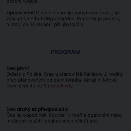
osobní výdaje.
Upozornění!
Cena nezahrnuje pobytovou taxu, jejíž
výše je 1,5 - 15 EUR/pokoj/den. Poplatek je povinný
a hradí se na recepci při ubytování.
PROGRAM
Den první
Odlety z Polska. Sraz u stanoviště Rainbow 2 hodiny
před plánovaným odletem letadla. Aktuální letové
řády sledujte na
R.pl/rozklady
.
Den druhý až předposlední
Čas na odpočinek, koupání v moři a opalování nebo
možnost využití fakultativních výletů atd.