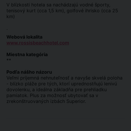
V blízkosti hotela sa nachádzajú vodné športy,
tenisový kurt (cca 1,5 km), golfové ihrisko (cca 25
km)
.
Webová lokalita
www.rossisbeachhotel.com
Miestna kategória
**
Podľa nášho názoru
Veľmi príjemná nehnuteľnosť a navyše skvelá poloha
- blízko pláže pre tých, ktorí uprednostňujú lenivú
dovolenku, a ideálna základňa pre prehliadku
pamiatok. Plus za možnosť ubytovať sa v
zrekonštruovaných izbách Superior.