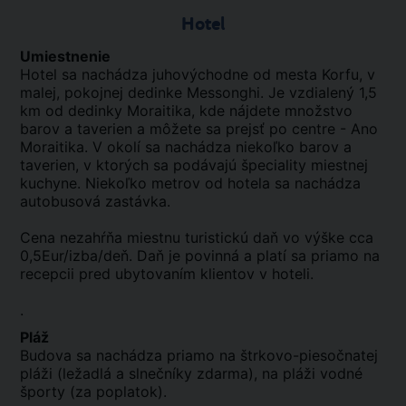
Hotel
Umiestnenie
Hotel sa nachádza juhovýchodne od mesta Korfu, v
malej, pokojnej dedinke Messonghi. Je vzdialený 1,5
km od dedinky Moraitika, kde nájdete množstvo
barov a taverien a môžete sa prejsť po centre - Ano
Moraitika. V okolí sa nachádza niekoľko barov a
taverien, v ktorých sa podávajú špeciality miestnej
kuchyne. Niekoľko metrov od hotela sa nachádza
autobusová zastávka.
Cena nezahŕňa miestnu turistickú daň vo výške cca
0,5Eur/izba/deň. Daň je povinná a platí sa priamo na
recepcii pred ubytovaním klientov v hoteli.
.
Pláž
Budova sa nachádza priamo na štrkovo-piesočnatej
pláži (ležadlá a slnečníky zdarma), na pláži vodné
športy (za poplatok).