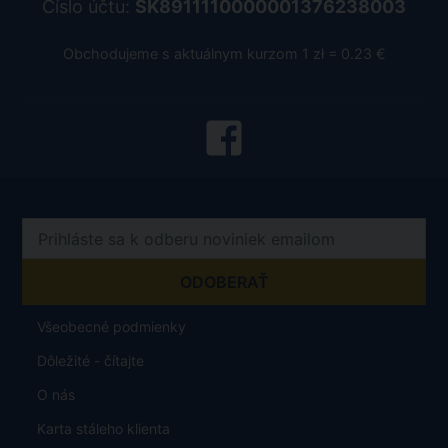
Číslo účtu:
SK8911110000001376238003
Obchodujeme s aktuálnym kurzom 1 zł = 0.23 €
Všeobecné podmienky
Dôležité - čítajte
O nás
Karta stáleho klienta