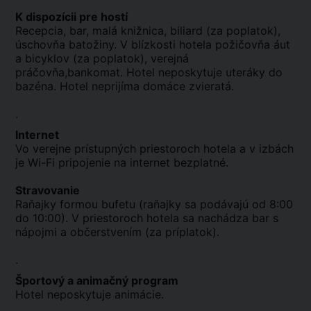
K dispozícii pre hostí
Recepcia, bar, malá knižnica, biliard (za poplatok),
úschovňa batožiny. V blízkosti hotela požičovňa áut
a bicyklov (za poplatok), verejná
práčovňa,bankomat. Hotel neposkytuje uteráky do
bazéna. Hotel neprijíma domáce zvieratá.
.
Internet
Vo verejne prístupných priestoroch hotela a v izbách
je Wi-Fi pripojenie na internet bezplatné.
Stravovanie
Raňajky formou bufetu (raňajky sa podávajú od 8:00
do 10:00). V priestoroch hotela sa nachádza bar s
nápojmi a občerstvením (za príplatok).
.
Športový a animačný program
Hotel neposkytuje animácie.