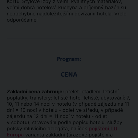
Korfu. Štýlové izby z veľmi kvalitných materiálov,
veľmi dobrá hotelová kuchyňa a príjemný bazén sú
nepochybne najdôležitejšími devízami hotela. Vrelo
odporúčame!
Program:
CENA
Základní cena zahrnuje:
přelet letadlem, letištní
poplatky, transfery: letiště-hotel-letiště, ubytování: 7,
10, 11 nebo 14 nocí v hotelu (v případě zájezdu na 11
dní = 10 nocí v hotelu - odlet ve středu, v případě
zájezdu na 12 dní = 11 nocí v hotelu - odlet
v sobotu), stravování podle popisu hotelu, služby
polsky mluvícího delegáta, balíček
pojištění TU
Europa
varianta základní (úrazové pojištění a