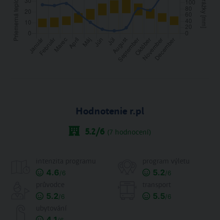
Hodnotenie r.pl
5.2
/6
(
7
hodnocení)
intenzita programu
program výletu
4.6
5.2
/6
/6
průvodce
transport
5.2
5.5
/6
/6
ubytování
4.1