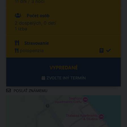
11 dní / 3 nocí
Počet osôb
2 dospelých, 0 detí
1 izba
Stravovanie
polopenzia
VYPREDANÉ
ZVOĽTE INÝ TERMÍN
POSLAŤ ZNÁMEMU