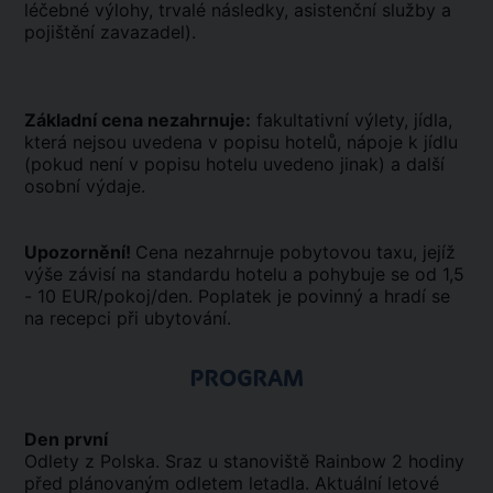
léčebné výlohy, trvalé následky, asistenční služby a
pojištění zavazadel).
Základní cena nezahrnuje:
fakultativní výlety, jídla,
která nejsou uvedena v popisu hotelů, nápoje k jídlu
(pokud není v popisu hotelu uvedeno jinak) a další
osobní výdaje.
Upozornění!
Cena nezahrnuje pobytovou taxu, jejíž
výše závisí na standardu hotelu a pohybuje se od 1,5
- 10 EUR/pokoj/den. Poplatek je povinný a hradí se
na recepci při ubytování.
PROGRAM
Den první
Odlety z Polska. Sraz u stanoviště Rainbow 2 hodiny
před plánovaným odletem letadla. Aktuální letové