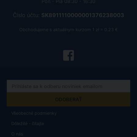
Pon - Pia 08:30 - 16:30
Číslo účtu:
SK8911110000001376238003
Obchodujeme s aktuálnym kurzom 1 zł = 0.23 €
Všeobecné podmienky
Dôležité - čítajte
O nás