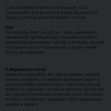
Cena nezahŕňa miestnu turistickú daň cca 3
Eur/izba/deň. Daň je povinná a platí sa priamo na
recepcii, pred ubytovaním klientov v hoteli.
Pláž
Na najbližšiu pláž cca 250 m - úzka, piesočnato-
kamienková. Na hlavnú pláž v Kavose cca 450 m,
piesočnato-kamienková, ležadlá a slnečníky na pláži
za poplatok (cca 8 Eur/komplet), na pláži vodné
športy (za poplatok).
.
K dispozícii pre hostí
Recepcia, reštaurácia, bar, bar pri bazéne, slnečná
terasa s ležadlami a balijskými posteľami, bazén a
detské brodítko (sladká voda v bazénoch), izbová
služba (za poplatok), úschovňa batožiny, požičovňa
áut, hotelové parkovisko (zdarma). Hotel akceptuje
domáce zvieratá (bez poplatku). Hotel neposkytuje
uteráky k bazénu.