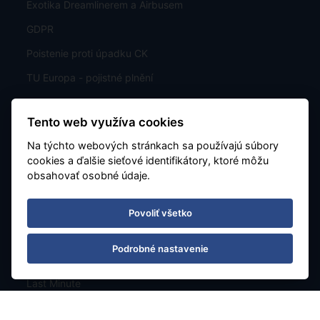
Exotika Dreamlinerem a Airbusem
GDPR
Poistenie proti úpadku CK
TU Europa - pojistné plnění
Tento web využíva cookies
Zájazdy
Na týchto webových stránkach sa používajú súbory
cookies a ďalšie sieťové identifikátory, ktoré môžu
Ponuka
obsahovať osobné údaje.
Letový poriadok
Exotika
Povoliť všetko
Kontakt
Podrobné nastavenie
Poznávacie
Last Minute
Mapa