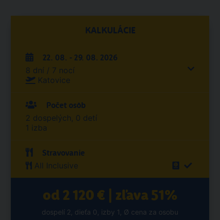
KALKULÁCIE
22. 08. - 29. 08. 2026
8 dní / 7 nocí
Katovice
Počet osôb
2 dospelých, 0 detí
1 izba
Stravovanie
All Inclusive
od 2 120 € | zľava 51%
dospelí 2, dieťa 0, izby 1, Ø cena za osobu