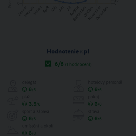
Hodnotenie r.pl
6
/6
(
1
hodnocení)
delegát
hotelový personál
6
6
/6
/6
pláž
pokoj
3.5
6
/6
/6
sport a zábava
strava
6
6
/6
/6
umístění a okolí
6
/6