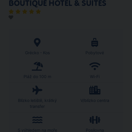
BOUTIQUE HOTEL & SUITES
Grécko - Kos
Pobytové
Pláž do 100 m
Wi-Fi
Blízko letiště, krátký
V/blízko centra
transfer
S výhledem na moře
Posilovna