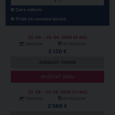
2
Cena celkom
Prílet na rovnake letisko
22. 08. - 29. 08. 2026 (8 dní)
Katovice
All Inclusive
2 120 €
ZOBRAZIT TERMÍN
SPOČÍTAŤ CENU
22. 08. - 01. 09. 2026 (11 dní)
Katovice
All Inclusive
2 588 €