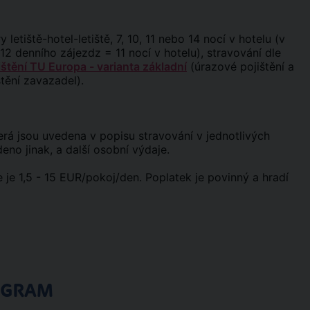
y letiště-hotel-letiště, 7, 10, 11 nebo 14 nocí v hotelu (v
12 denního zájezdz = 11 nocí v hotelu), stravování dle
ištění TU Europa - varianta základní
(úrazové pojištění a
štění zavazadel).
, která jsou uvedena v popisu stravování v jednotlivých
eno jinak, a další osobní výdaje.
 je 1,5 - 15 EUR/pokoj/den. Poplatek je povinný a hradí
OGRAM