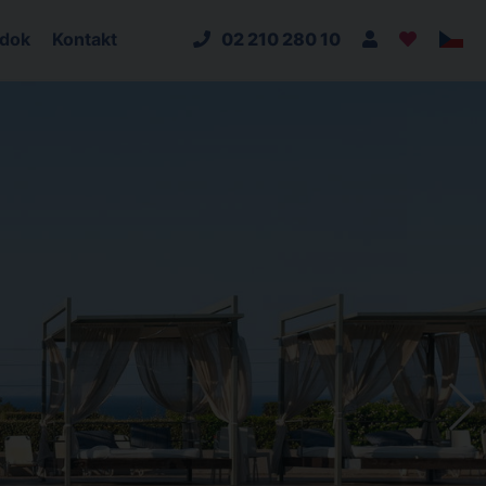
adok
Kontakt
02 210 280 10