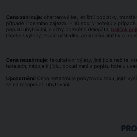
Cena zahrnuje:
charterový let, letištní poplatky, transfer
případě 11denního zájezdu = 10 nocí v hotelu; v případě 
popisu ubytování, služby polského delegáta,
balíček poj
léčebné výlohy, trvalé následky, asistenční služby a poji
Cena nezahrnuje
: fakultativní výlety, jiná jídla než ta
hotelech, nápoje k jídlu, pokud není v popisu hotelu uved
Upozornění!
Cena nezahrnuje pobytovou taxu, jejíž výše
se na recepci při ubytování.
PR