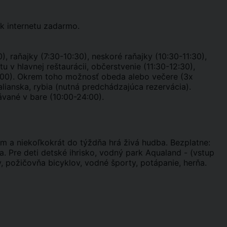
 k internetu zadarmo.
0), raňajky (7:30-10:30), neskoré raňajky (10:30-11:30),
 v hlavnej reštaurácii, občerstvenie (11:30-12:30),
4:00). Okrem toho možnosť obeda alebo večere (3x
lianska, rybia (nutná predchádzajúca rezervácia).
vané v bare (10:00-24:00).
m a niekoľkokrát do týždňa hrá živá hudba. Bezplatne:
ňa. Pre deti detské ihrisko, vodný park Aqualand - (vstup
y, požičovňa bicyklov, vodné športy, potápanie, herňa.