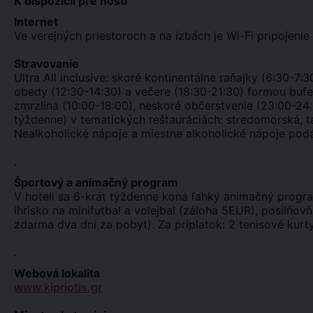
K dispozícii pre hostí
Internet
Ve verejných priestoroch a na izbách je Wi-Fi pripojenie
Stravovanie
Ultra All inclusive: skoré kontinentálne raňajky (6:30-7:3
obedy (12:30-14:30) a večere (18:30-21:30) formou bufetu
zmrzlina (10:00-18:00), neskoré občerstvenie (23:00-2
týždenne) v tematických reštauráciách: stredomorská, ta
Nealkoholické nápoje a miestne alkoholické nápoje podá
.
Športový a animačný program
V hoteli sa 6-krát týždenne koná ľahký animačný progra
ihrisko na minifutbal a volejbal (záloha 5EUR), posilňov
zdarma dva dni za pobyt). Za príplatok: 2 tenisové kurt
.
Webová lokalita
www.kipriotis.gr