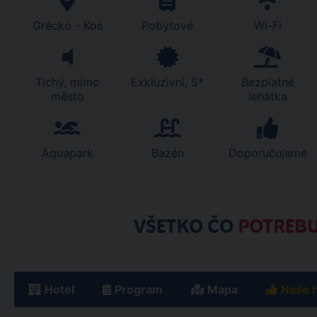
Grécko - Kos
Pobytové
Wi-Fi
Tichý, mimo
Exkluzivní, 5*
Bezplatné
město
lehátka
Aquapark
Bazén
Doporučujeme
VŠETKO ČO
POTREBU
Hotel
Program
Mapa
Naše 