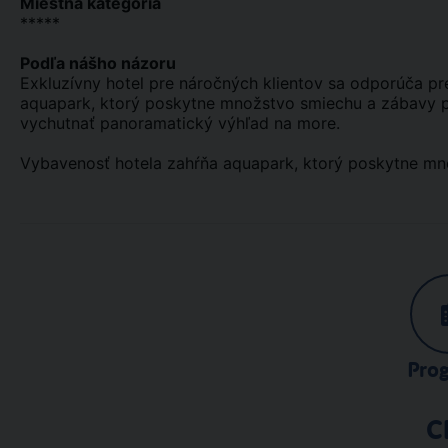
Miestna kategória
*****
Podľa nášho názoru
Exkluzívny hotel pre náročných klientov sa odporúča pre
aquapark, ktorý poskytne množstvo smiechu a zábavy pre
vychutnať panoramatický výhľad na more.
Vybavenosť hotela zahŕňa aquapark, ktorý poskytne mno
Pro
C