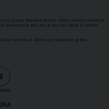
 svoj vysoký štandard služieb. Veľkou devízou hotela je
 dospelých aj deti, ako aj sky bar, odkiaľ si môžete
žstvo smiechu a zábavy pre dospelých aj deti.
gram:
ENA