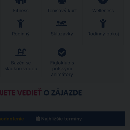
Fitness
Tenisový kurt
Welleness
Rodinný
Skluzavky
Rodinný pokoj
Bazén se
Figloklub s
sladkou vodou
polskými
animátory
JETE VEDIEŤ
O ZÁJAZDE
hodnotenie
Najbližšie termíny