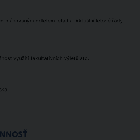
ed plánovaným odletem letadla. Aktuální letové řády
st využití fakultativních výletů atd.
ska.
ÓNNOSŤ