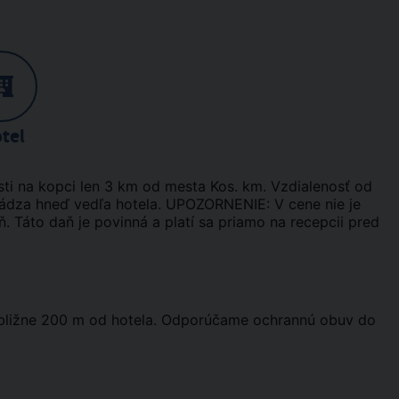
tel
ti na kopci len 3 km od mesta Kos. km. Vzdialenosť od
chádza hneď vedľa hotela. UPOZORNENIE: V cene nie je
. Táto daň je povinná a platí sa priamo na recepcii pred
ibližne 200 m od hotela. Odporúčame ochrannú obuv do