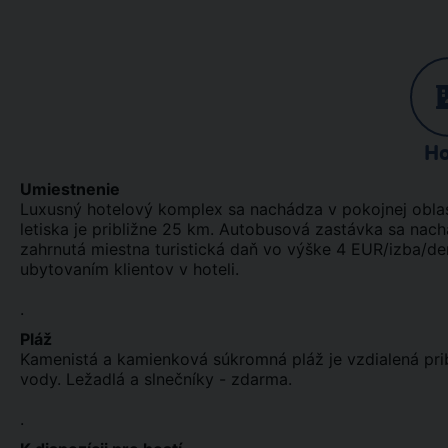
Ho
Umiestnenie
Luxusný hotelový komplex sa nachádza v pokojnej oblas
letiska je približne 25 km. Autobusová zastávka sa na
zahrnutá miestna turistická daň vo výške 4 EUR/izba/deň
ubytovaním klientov v hoteli.
.
Pláž
Kamenistá a kamienková súkromná pláž je vzdialená pr
vody. Ležadlá a slnečníky - zdarma.
.