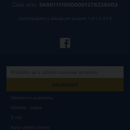
Číslo účtu:
SK8911110000001376238003
Obchodujeme s aktuálnym kurzom 1 zł = 0.23 €
Všeobecné podmienky
Dôležité - čítajte
O nás
Karta stáleho klienta