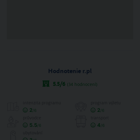
Hodnotenie r.pl
5.5
/6
(
34
hodnocení)
intenzita programu
program výletu
2
2
/6
/6
průvodce
transport
5.5
4
/6
/6
ubytování