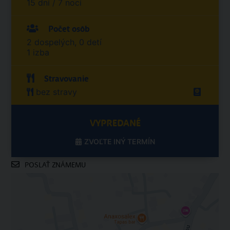
15 dní / 7 nocí
Počet osôb
2 dospelých, 0 detí
1 izba
Stravovanie
bez stravy
VYPREDANÉ
ZVOĽTE INÝ TERMÍN
POSLAŤ ZNÁMEMU