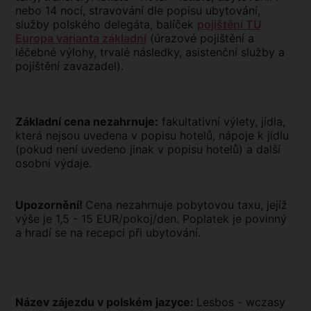
nebo 14 nocí, stravování dle popisu ubytování,
služby polského delegáta, balíček
pojištění TU
Europa varianta základní
(úrazové pojištění a
léčebné výlohy, trvalé následky, asistenční služby a
pojištění zavazadel).
Základní cena nezahrnuje:
fakultativní výlety, jídla,
která nejsou uvedena v popisu hotelů, nápoje k jídlu
(pokud není uvedeno jinak v popisu hotelů) a další
osobní výdaje.
Upozornění!
Cena nezahrnuje pobytovou taxu, jejíž
výše je 1,5 - 15 EUR/pokoj/den. Poplatek je povinný
a hradí se na recepci při ubytování.
Název zájezdu v polském jazyce:
Lesbos - wczasy