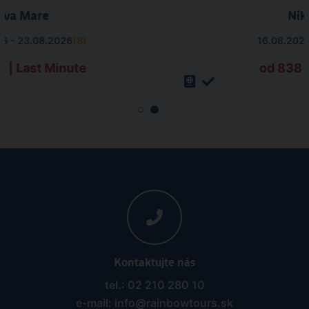
iva Mare
Nik
26 - 23.08.2026
(
8
)
16.08.202
€ | Last Minute
od 838 €
Kontaktujte nás
tel.: 02 210 280 10
e-mail: info@rainbowtours.sk