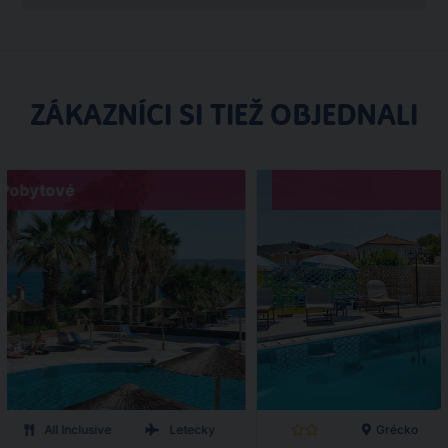
ZÁKAZNÍCI SI TIEŽ OBJEDNALI
Pobytové
All Inclusive
Letecky
Grécko