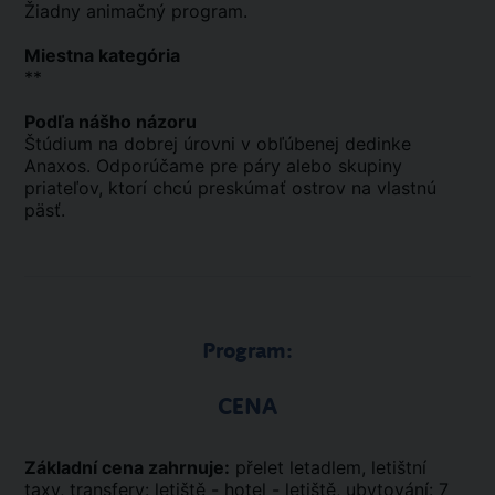
Žiadny animačný program.
Miestna kategória
**
Podľa nášho názoru
Štúdium na dobrej úrovni v obľúbenej dedinke
Anaxos. Odporúčame pre páry alebo skupiny
priateľov, ktorí chcú preskúmať ostrov na vlastnú
päsť.
Program:
CENA
Základní cena zahrnuje:
přelet letadlem, letištní
taxy, transfery: letiště - hotel - letiště, ubytování: 7