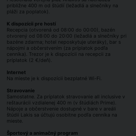
približne 400 m od štúdií (ležadlá a slnečníky na
pláži za poplatok).
K dispozícii pre hostí
Recepcia (otvorená od 08:00 do 00:00), bazén
otvorený od 08:00 do 20:00 (ležadlá a slnečníky pri
bazéne zdarma; hotel neposkytuje uteráky), bar s
nápojmi a občerstvením (za príplatok podľa
cenníka). Trezor je k dispozícii na recepcii za
príplatok (2 €/deň).
Internet
Na mieste je k dispozícii bezplatné Wi-Fi.
Stravovanie
Samostatne. Za príplatok stravovanie all inclusive v
reštaurácii vzdialenej 400 m (v štúdiách Prime).
Nápoje a občerstvenie dostupné v bare v areáli
štúdií Lakis sa účtujú osobitne podľa cenníka na
mieste.
Športový a animačný program