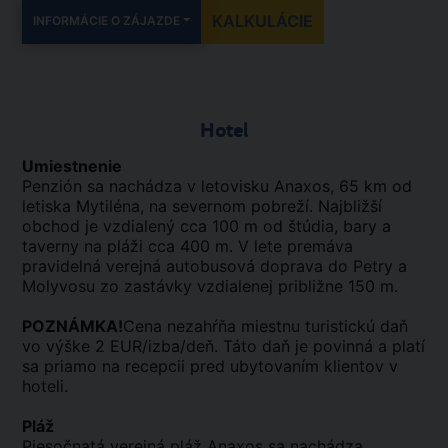
KALKULÁCIE
INFORMÁCIE O ZÁJAZDE
Hotel
Umiestnenie
Penzión sa nachádza v letovisku Anaxos, 65 km od
letiska Mytiléna, na severnom pobreží. Najbližší
obchod je vzdialený cca 100 m od štúdia, bary a
taverny na pláži cca 400 m. V lete premáva
pravidelná verejná autobusová doprava do Petry a
Molyvosu zo zastávky vzdialenej približne 150 m.
POZNÁMKA!
Cena nezahŕňa miestnu turistickú daň
vo výške 2 EUR/izba/deň. Táto daň je povinná a platí
sa priamo na recepcii pred ubytovaním klientov v
hoteli.
Pláž
Piesočnatá verejná pláž Anaxos sa nachádza