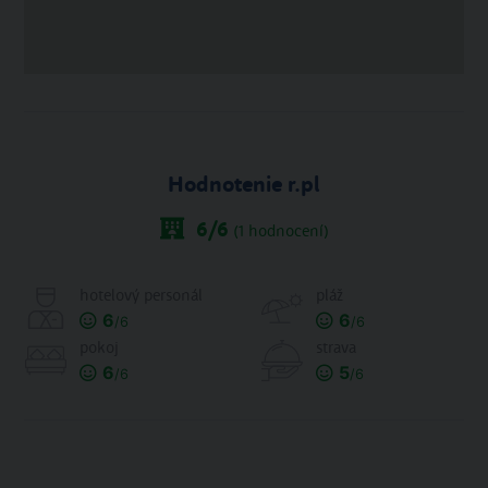
Hodnotenie r.pl
6
/6
(
1
hodnocení)
hotelový personál
pláž
6
6
/6
/6
pokoj
strava
6
5
/6
/6