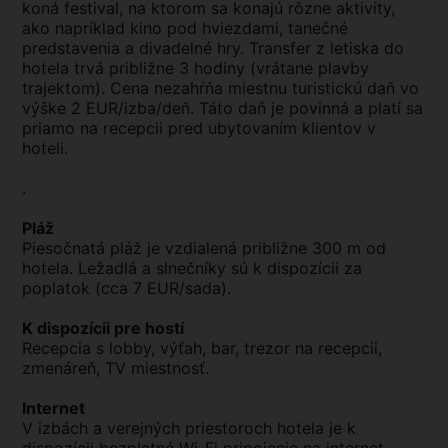
koná festival, na ktorom sa konajú rôzne aktivity,
ako napríklad kino pod hviezdami, tanečné
predstavenia a divadelné hry. Transfer z letiska do
hotela trvá približne 3 hodiny (vrátane plavby
trajektom). Cena nezahŕňa miestnu turistickú daň vo
výške 2 EUR/izba/deň. Táto daň je povinná a platí sa
priamo na recepcii pred ubytovaním klientov v
hoteli.
.
Pláž
Piesočnatá pláž je vzdialená približne 300 m od
hotela. Ležadlá a slnečníky sú k dispozícii za
poplatok (cca 7 EUR/sada).
K dispozícii pre hostí
Recepcia s lobby, výťah, bar, trezor na recepcii,
zmenáreň, TV miestnosť.
Internet
V izbách a verejných priestoroch hotela je k