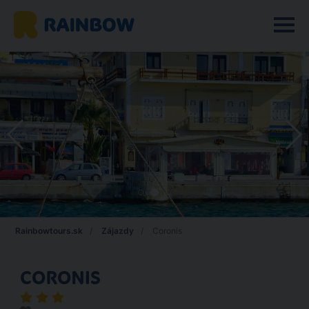
Rainbowtours.sk
Zájazdy
Coronis
CORONIS