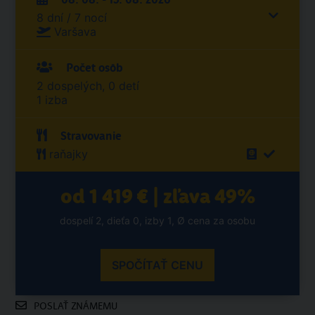
8 dní / 7 nocí
Varšava
Počet osôb
2 dospelých, 0 detí
1 izba
Stravovanie
raňajky
od 1 419 € | zľava 49%
dospelí 2, dieťa 0, izby 1, Ø cena za osobu
SPOČÍTAŤ CENU
POSLAŤ ZNÁMEMU