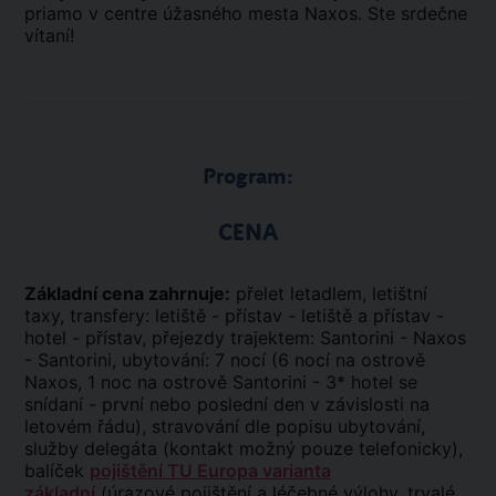
priamo v centre úžasného mesta Naxos. Ste srdečne
vítaní!
Program:
CENA
Základní cena zahrnuje:
přelet letadlem, letištní
taxy, transfery: letiště - přístav - letiště a přístav -
hotel - přístav, přejezdy trajektem: Santorini - Naxos
- Santorini, ubytování: 7 nocí (6 nocí na ostrově
Naxos, 1 noc na ostrově Santorini - 3* hotel se
snídaní - první nebo poslední den v závislosti na
letovém řádu), stravování dle popisu ubytování,
služby delegáta (kontakt možný pouze telefonicky),
balíček
pojištění TU Europa varianta
základní
(úrazové pojištění a léčebné výlohy, trvalé