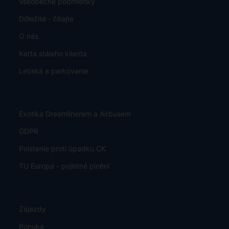
Všeobecné podmienky
Dôležité - čítajte
O nás
Karta stáleho klienta
Letiská a parkovanie
Exotika Dreamlinerem a Airbusem
GDPR
Poistenie proti úpadku CK
TU Europa - pojistné plnění
Zájazdy
Ponuka