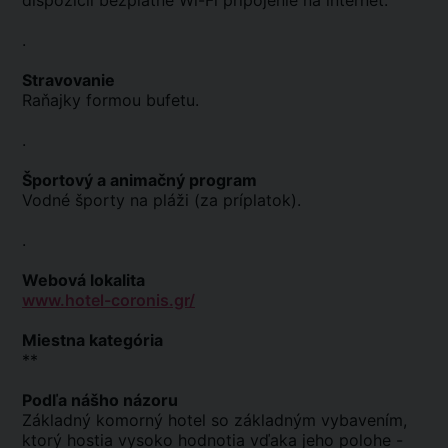
dispozícii bezplatné Wi-Fi pripojenie na internet.
.
Stravovanie
Raňajky formou bufetu.
.
Športový a animačný program
Vodné športy na pláži (za príplatok).
.
Webová lokalita
www.hotel-coronis.gr/
Miestna kategória
**
Podľa nášho názoru
Základný komorný hotel so základným vybavením,
ktorý hostia vysoko hodnotia vďaka jeho polohe -