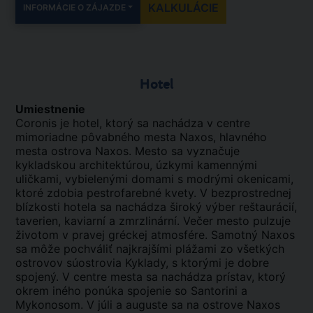
KALKULÁCIE
INFORMÁCIE O ZÁJAZDE
Hotel
Umiestnenie
Coronis je hotel, ktorý sa nachádza v centre
mimoriadne pôvabného mesta Naxos, hlavného
mesta ostrova Naxos. Mesto sa vyznačuje
kykladskou architektúrou, úzkymi kamennými
uličkami, vybielenými domami s modrými okenicami,
ktoré zdobia pestrofarebné kvety. V bezprostrednej
blízkosti hotela sa nachádza široký výber reštaurácií,
taverien, kaviarní a zmrzlinární. Večer mesto pulzuje
životom v pravej gréckej atmosfére. Samotný Naxos
sa môže pochváliť najkrajšími plážami zo všetkých
ostrovov súostrovia Kyklady, s ktorými je dobre
spojený. V centre mesta sa nachádza prístav, ktorý
okrem iného ponúka spojenie so Santorini a
Mykonosom. V júli a auguste sa na ostrove Naxos