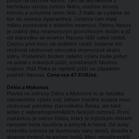
pouze na ostrově Naxos. Tam se seznámíme s
technikou ​​výroby tohoto likéru, uvidíme stromy
kitronu a ochutíme tento likér. Z Halki se vydáme do
hor do vesnice Apeiranthos. Uvidíme tam malé
město postavené z místního mramoru. Ostrov Naxos
je známý díky mramorovým povrchovým dolům a již
od starověku se mramor Naxosu těšil velké oblibě.
Cestou přes hory, na zpáteční cestě, budeme mít
možnost obdivovat obrovské mramorové skalní
stěny. Posledním bodem našeho výletu bude pobyt
na jedné z krásných pláží, označených Modrou
vlajkou. Pláž Plaka je nejdelší pláží na západním
pobřeží Naxosu.
Cena cca 47 EUR/os.
Délos a Mykonos
Plavba na ostrovy Délos a Mykonos to je nabídka
celodenního výletu lodí, během kterého budete moci
obdivovat památky starověkého Řecka, ale také
jeden z nejkosmopolitnějších řeckých ostrovů. První
zastávkou je ostrov Délos, který je mýtickým místem
narození boha Apollóna a bohyně Artemis. Od doby
rozkvětu ostrova se dochovaly ruiny domů, divadla a
skupina chrámů na počest bohů. Mezi nejzajímavější