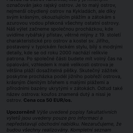
označován jako rajský ostrov. Je to malý ostrov,
nejmenší obydlený ostrov na Kykladách, ale díky
svým krásným, okouzlujícím plážím a zátokám s
azurovou vodou překoná všechny ostatní ostrovy.
Náš výlet začneme společnou procházkou, kde
uvidíme rybářský přístav, větrné mlýny z 19. století
charakteristické pro ostrov a kostel sv. Jiřího,
postavený v typickém řeckém stylu, bílý s modrými
detaily, kde se od roku 2000 nachází relikvie
patrona. Po společné části budete mít volný čas na
opalování, vzhledem k malé velikosti ostrova je
většina pláží dosažitelná pěšky. Skutečný zážitek
poskytne procházka podél jižního pobřeží ostrova,
krásným členitým břehem s malými plážemi a
přírodními bazény ukrytými v zátokách. Odtud také
název ostrova: koufos znamená dutý a nissi je
ostrov.
Cena cca 50 EUR/os.
Upozornění!
Výše uvedené popisy fakultativních
výletů jsou uvedeny pouze pro informaci a
nepředstavují obchodní nabídku. Nezaručujeme, že
budou všechny realizovány. Kompletní seznam