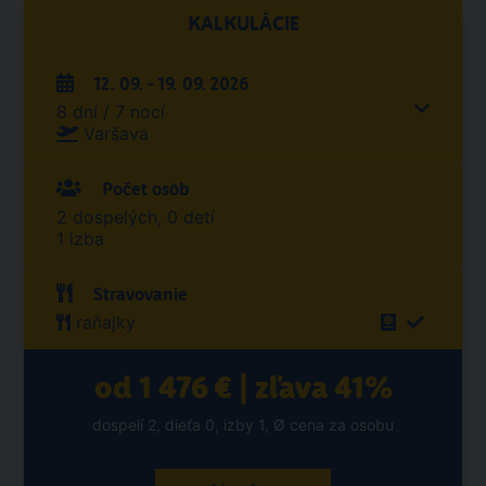
KALKULÁCIE
12. 09. - 19. 09. 2026
8 dní / 7 nocí
Varšava
Počet osôb
2 dospelých, 0 detí
1 izba
Stravovanie
raňajky
od 1 476 € | zľava 41%
dospelí 2, dieťa 0, izby 1, Ø cena za osobu