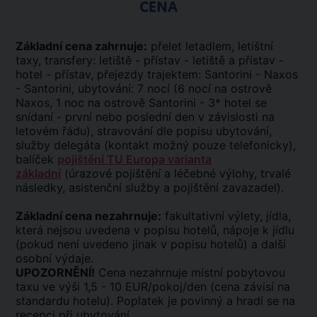
CENA
Základní cena zahrnuje:
přelet letadlem, letištní
taxy, transfery: letiště - přístav - letiště a přístav -
hotel - přístav, přejezdy trajektem: Santorini - Naxos
- Santorini, ubytování: 7 nocí (6 nocí na ostrově
Naxos, 1 noc na ostrově Santorini - 3* hotel se
snídaní - první nebo poslední den v závislosti na
letovém řádu), stravování dle popisu ubytování,
služby delegáta (kontakt možný pouze telefonicky),
balíček
pojištění TU Europa varianta
základní
(úrazové pojištění a léčebné výlohy, trvalé
následky, asistenční služby a pojištění zavazadel).
Základní cena nezahrnuje:
fakultativní výlety, jídla,
která nejsou uvedena v popisu hotelů, nápoje k jídlu
(pokud není uvedeno jinak v popisu hotelů) a další
osobní výdaje.
UPOZORNĚNÍ!
Cena nezahrnuje místní pobytovou
taxu ve výši 1,5 - 10 EUR/pokoj/den (cena závisí na
standardu hotelu). Poplatek je povinný a hradí se na
recepci při ubytování.