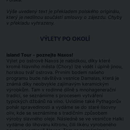
Výše uvedený text je překladem polského originálu,
který je nedílnou součástí smlouvy o zájezdu. Chyby
v překladu vyhrazeny.
VÝLETY PO OKOLÍ
Island Tour - poznejte Naxos!
Výlet po ostrově Naxos je nabídkou, díky které
kromě hlavního města (Chory) lze vidět i úplně jinou,
horskou tvář ostrova. Prvním bodem našeho
programu bude návštěva vesnice Damalas, která je
známá díky neobvykle zajímavým keramickým
výrobkům. Tam v rodinné dílně s mnohagenerační
tradicí, se seznámíme s procesem vytváření
typických džbánů na víno. Uvidíme také Pythagorův
pohár spravedlnosti a vydáme se do staré lisovny
oliv, kde se seznámíme s tradičním způsobem
výroby slavného oleje. Následně se ve vesničce Halki
vydáme do lihovaru kitronu, čili likéru vyrobeného