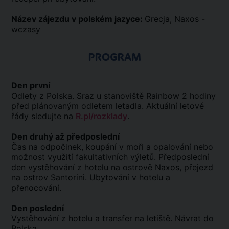
Název zájezdu v polském jazyce:
Grecja, Naxos -
wczasy
PROGRAM
Den první
Odlety z Polska. Sraz u stanoviště Rainbow 2 hodiny
před plánovaným odletem letadla. Aktuální letové
řády sledujte na
R.pl/rozklady
.
Den druhý až předposlední
Čas na odpočinek, koupání v moři a opalování nebo
možnost využití fakultativních výletů. Předposlední
den vystěhování z hotelu na ostrově Naxos, přejezd
na ostrov Santorini. Ubytování v hotelu a
přenocování.
Den poslední
Vystěhování z hotelu a transfer na letiště. Návrat do
Polska.