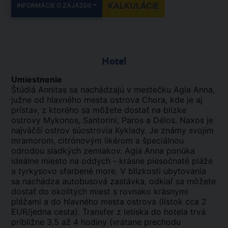
KALKULÁCIE
INFORMÁCIE O ZÁJAZDE
Hotel
Umiestnenie
Štúdiá Annitas sa nachádzajú v mestečku Agia Anna,
južne od hlavného mesta ostrova Chora, kde je aj
prístav, z ktorého sa môžete dostať na blízke
ostrovy Mykonos, Santorini, Paros a Délos. Naxos je
najväčší ostrov súostrovia Kyklady. Je známy svojím
mramorom, citrónovým likérom a špeciálnou
odrodou sladkých zemiakov. Agia Anna ponúka
ideálne miesto na oddych - krásne piesočnaté pláže
a tyrkysovo sfarbené more. V blízkosti ubytovania
sa nachádza autobusová zastávka, odkiaľ sa môžete
dostať do okolitých miest s rovnako krásnymi
plážami a do hlavného mesta ostrova (lístok cca 2
EUR/jedna cesta). Transfer z letiska do hotela trvá
približne 3,5 až 4 hodiny (vrátane prechodu