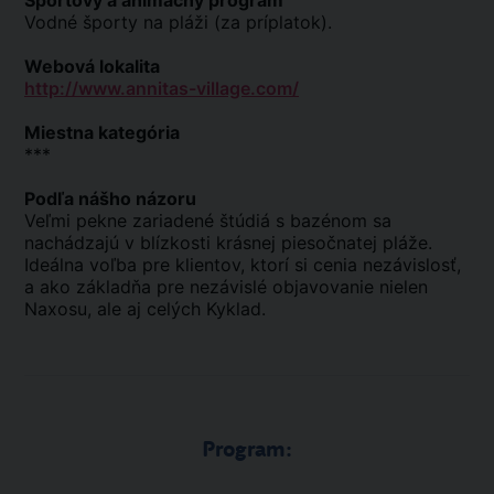
Športový a animačný program
Vodné športy na pláži (za príplatok).
Webová lokalita
http://www.annitas-village.com/
Miestna kategória
***
Podľa nášho názoru
Veľmi pekne zariadené štúdiá s bazénom sa
nachádzajú v blízkosti krásnej piesočnatej pláže.
Ideálna voľba pre klientov, ktorí si cenia nezávislosť,
a ako základňa pre nezávislé objavovanie nielen
Naxosu, ale aj celých Kyklad.
Program: