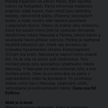
Plavba trajektem na ostrov Paros, třetí největší
ostrov na Kykladách. Paros ohromuje malebnou
krajinou: malé kopce, mezi nimiž jsou umístěny
kostely, nekonečné pláže, zříceniny starobylých
budov a malé, modro-bílé vesnice ponořené
v paprscích slunce. Ostrov je známý díky mramoru,
který byl použit mimo jiné na výstavbu Akropole.
Navštívíme město Naoussa a Parikia, hlavní město a
současně hlavní přístav ostrova. Parikia je nádherné
bludiště klikatých ulic, které nás dovedou do
krásného byzantského chrámu Ekatontapiliani
(Chrám sta bran). Naoussa je naproti tomu známé
tím, že se zde na slunci suší chobotnice. Tyto
mořské plody jsou specialitou rybářského města
Naoussy. V Naousse lze také ochutnat ryby a jiné
mořské plody. Obec je považována za jedno z
nejkrásnějších měst na Kykladách. Po prohlídce
města volný čas v Naousse, opalování, oběd,
samostatné prouzkoumávání města.
Cena cca 50
EUR/os.
Malé je krásné
Plavba na ostrov Kufonnisi, který je mnohými