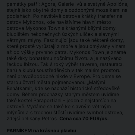
památky patří: Agora, Galerie lvů a svatyně Apollóna,
stejně jako obytné domy s ozdobnými mozaikami na
podlahách. Po návštěvě ostrova krátký transfer na
ostrov Mykonos, kde navštívíme hlavní město
ostrova Mykonos Town s krásnými bílými domy,
bludištěm nekonečných úzkých uliček a slavnými
větrnými mlýny. Fascinující jsou také některé domy,
které prostě vyrůstají z moře a jsou omývány vlnami
až do výšky prvního patra. Mykonos Town je známé
také díky bohatému nočnímu životu a je nazýváno
řeckou Ibizou. Tak široký výběr taveren, restaurací,
barů a klubů soustředěných v tak malém prostoru
není pravděpodobně nikde v Evropě. Projdeme se
starou čtvrtí města pojmenovanou „Malými
Benátkami“, kde se nachází historické středověké
domy. Během procházky starým městem uvidíme
také kostel Paraportiani - jeden z nejstarších na
ostrově. Vydáme se také ke slavným větrným
mlýnům a s trochou štěstí uvidíme symbol ostrova,
zdejší pelikány Petros.
Cena cca 70 EUR/os.
PARNÍKEM na krásnou plavbu