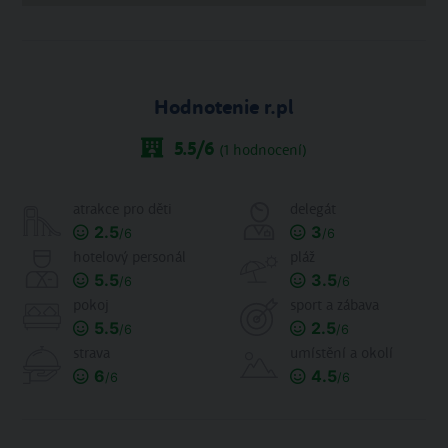
Hodnotenie r.pl
5.5
/6
(
1
hodnocení)
atrakce pro děti
delegát
2.5
3
/6
/6
hotelový personál
pláž
5.5
3.5
/6
/6
pokoj
sport a zábava
5.5
2.5
/6
/6
strava
umístění a okolí
6
4.5
/6
/6