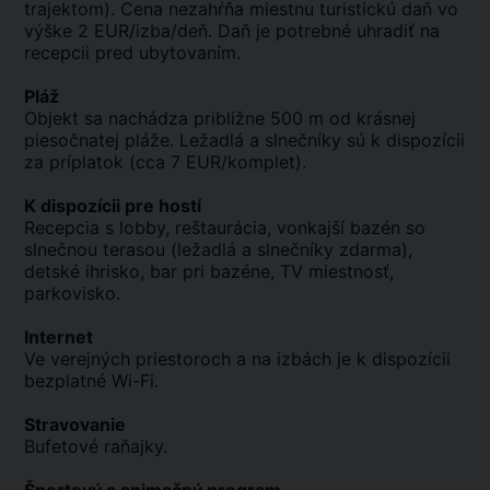
trajektom). Cena nezahŕňa miestnu turistickú daň vo
výške 2 EUR/izba/deň. Daň je potrebné uhradiť na
recepcii pred ubytovaním.
Pláž
Objekt sa nachádza približne 500 m od krásnej
piesočnatej pláže. Ležadlá a slnečníky sú k dispozícii
za príplatok (cca 7 EUR/komplet).
K dispozícii pre hostí
Recepcia s lobby, reštaurácia, vonkajší bazén so
slnečnou terasou (ležadlá a slnečníky zdarma),
detské ihrisko, bar pri bazéne, TV miestnosť,
parkovisko.
Internet
Ve verejných priestoroch a na izbách je k dispozícii
bezplatné Wi-Fi.
Stravovanie
Bufetové raňajky.