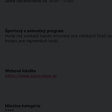
ľahké občerstvenie od 15:00 - 17:00.
Športový a animačný program
Hotel má vonkajší bazén otvorený pre všetkých hostí so 
ihrisko pre najmenších hostí.
Webová lokalita
https://www.sunnydays.gr
Miestna kategória
****