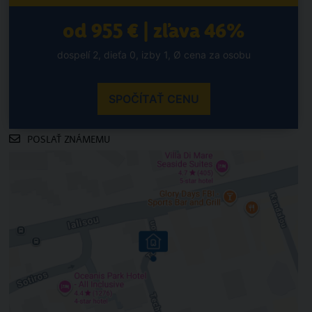
od 955 € | zľava 46%
dospelí 2, dieťa 0, izby 1, Ø cena za osobu
SPOČÍTAŤ CENU
POSLAŤ ZNÁMEMU