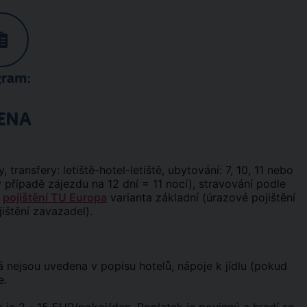
gram:
ENA
y, transfery: letiště-hotel-letiště, ubytování: 7, 10, 11 nebo
v případě zájezdu na 12 dní = 11 nocí), stravování podle
k
pojištění TU Europa
varianta základní (úrazové pojištění
jištění zavazadel).
erá nejsou uvedena v popisu hotelů, nápoje k jídlu (pokud
e.