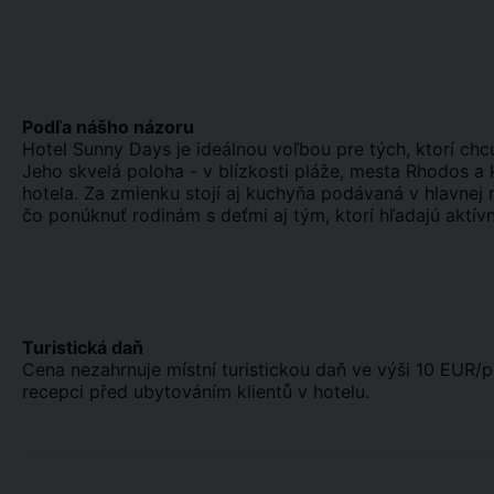
Podľa nášho názoru
Hotel Sunny Days je ideálnou voľbou pre tých, ktorí ch
Jeho skvelá poloha - v blízkosti pláže, mesta Rhodos a 
hotela. Za zmienku stojí aj kuchyňa podávaná v hlavnej r
čo ponúknuť rodinám s deťmi aj tým, ktorí hľadajú aktív
Turistická daň
Cena nezahrnuje místní turistickou daň ve výši 10 EUR/p
recepci před ubytováním klientů v hotelu.