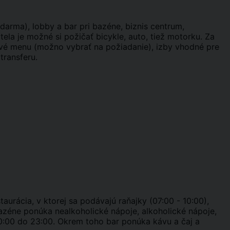
 zdarma),
lobby a bar pri bazéne, biznis centrum,
otela je možné si požičať bicykle, auto, tiež motorku. Za
úšové menu (možno vybrať na požiadanie), izby vhodné pre
transferu.
taurácia, v ktorej sa podávajú raňajky (07:00 - 10:00),
 bazéne ponúka nealkoholické nápoje, alkoholické nápoje,
10:00 do 23:00. Okrem toho bar ponúka kávu a čaj a