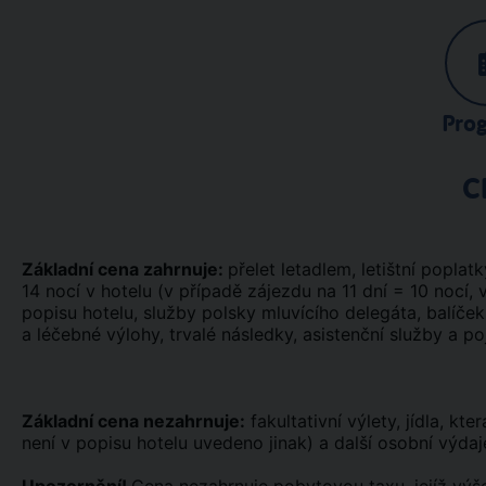
Pro
C
Základní cena zahrnuje:
přelet letadlem, letištní poplatk
14 nocí v hotelu (v případě zájezdu na 11 dní = 10 nocí, 
popisu hotelu, služby polsky mluvícího delegáta, balíče
a léčebné výlohy, trvalé následky, asistenční služby a po
Základní cena nezahrnuje:
fakultativní výlety, jídla, kt
není v popisu hotelu uvedeno jinak) a další osobní výdaj