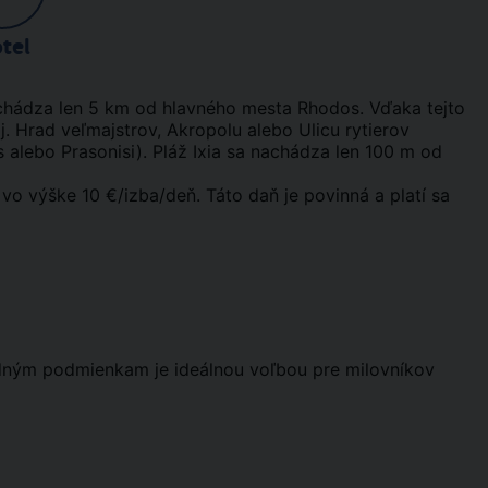
tel
chádza len 5 km od hlavného mesta Rhodos. Vďaka tejto
 j. Hrad veľmajstrov, Akropolu alebo Ulicu rytierov
os alebo Prasonisi). Pláž Ixia sa nachádza len 100 m od
vo výške 10 €/izba/deň. Táto daň je povinná a platí sa
odným podmienkam je ideálnou voľbou pre milovníkov