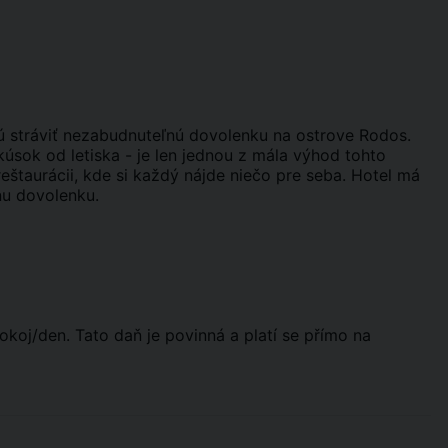
cú stráviť nezabudnuteľnú dovolenku na ostrove Rodos.
kúsok od letiska - je len jednou z mála výhod tohto
eštaurácii, kde si každý nájde niečo pre seba. Hotel má
nu dovolenku.
okoj/den. Tato daň je povinná a platí se přímo na