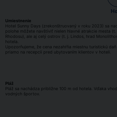
Ho
Umiestnenie
Hotel Sunny Days (zrekonštruovaný v roku 2023) sa na
polohe môžete navštíviť nielen hlavné atrakcie mesta (t.
Rhodosu), ale aj celý ostrov (t. j. Lindos, hrad Monolith
hotela.
Upozorňujeme, že cena nezahŕňa miestnu turistickú daň 
priamo na recepcii pred ubytovaním klientov v hoteli.
Pláž
Pláž sa nachádza približne 100 m od hotela. Vďaka vh
vodných športov.