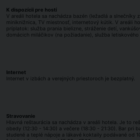
K dispozícii pre hostí
V areáli hotela sa nachádza bazén (ležadlá a slnečníky
miniknižnica, TV miestnosť, internetový kútik. V areáli h
príplatok: služba prania bielizne, stráženie detí, vank
domácich miláčikov (na požiadanie), služba letiskového 
Internet
Internet v izbách a verejných priestoroch je bezplatný.
Stravovanie
Hlavná reštaurácia sa nachádza v areáli hotela. Je to reš
obedy (12:30 - 14:30) a večere (18:30 - 21:30). Bar pri
studené a teplé nápoje a lákavé koktaily podávané od 