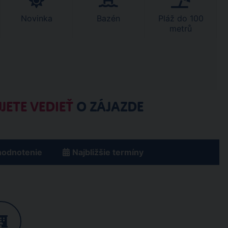
Novinka
Bazén
Pláž do 100
metrů
JETE VEDIEŤ
O ZÁJAZDE
hodnotenie
Najbližšie termíny