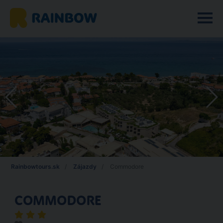
Rainbowtours.sk
Zájazdy
Commodore
COMMODORE