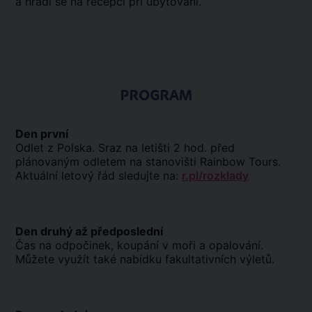
a hradí se na recepci při ubytování.
PROGRAM
Den první
Odlet z Polska. Sraz na letišti 2 hod. před
plánovaným odletem na stanovišti Rainbow Tours.
Aktuální letový řád sledujte na:
r.pl/rozklady
Den druhý až předposlední
Čas na odpočinek, koupání v moři a opalování.
Můžete využít také nabídku fakultativních výletů.