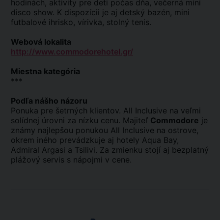
hodinách, aktivity pre deti počas dňa, večerná mini
disco show. K dispozícii je aj detský bazén, mini
futbalové ihrisko, vírivka, stolný tenis.
Webová lokalita
http://www.commodorehotel.gr/
Miestna kategória
***
Podľa nášho názoru
Ponuka pre šetrných klientov. All Inclusive na veľmi
solídnej úrovni za nízku cenu. Majiteľ
Commodore
je
známy najlepšou ponukou All Inclusive na ostrove,
okrem iného prevádzkuje aj hotely Aqua Bay,
Admiral Argasi a Tsilivi. Za zmienku stojí aj bezplatný
plážový servis s nápojmi v cene.