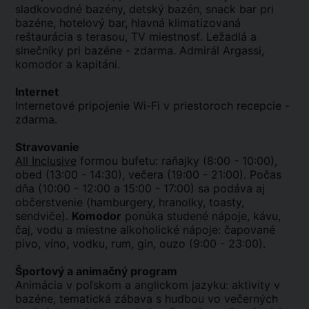
sladkovodné bazény, detský bazén, snack bar pri
bazéne, hotelový bar, hlavná klimatizovaná
reštaurácia s terasou, TV miestnosť. Ležadlá a
slnečníky pri bazéne - zdarma. Admirál Argassi,
komodor a kapitáni.
Internet
Internetové pripojenie Wi-Fi v priestoroch recepcie -
zdarma.
Stravovanie
All Inclusive
formou bufetu: raňajky (8:00 - 10:00),
obed (13:00 - 14:30), večera (19:00 - 21:00). Počas
dňa (10:00 - 12:00 a 15:00 - 17:00) sa podáva aj
občerstvenie (hamburgery, hranolky, toasty,
sendviče).
Komodor
ponúka studené nápoje, kávu,
čaj, vodu a miestne alkoholické nápoje: čapované
pivo, víno, vodku, rum, gin, ouzo (9:00 - 23:00).
Športový a animačný program
Animácia v poľskom a anglickom jazyku: aktivity v
bazéne, tematická zábava s hudbou vo večerných