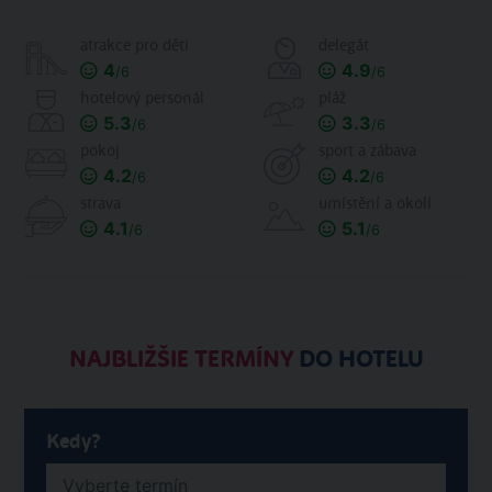
atrakce pro děti
delegát
4
4.9
/6
/6
hotelový personál
pláž
5.3
3.3
/6
/6
pokoj
sport a zábava
4.2
4.2
/6
/6
strava
umístění a okolí
4.1
5.1
/6
/6
NAJBLIŽŠIE TERMÍNY
DO HOTELU
Kedy?