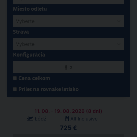
Miesto odletu
Vyberte
Strava
Vyberte
Konfigurácia
2
Cena celkom
Prílet na rovnake letisko
11. 08. - 19. 08. 2026 (8 dní)
Łódź
All Inclusive
725 €