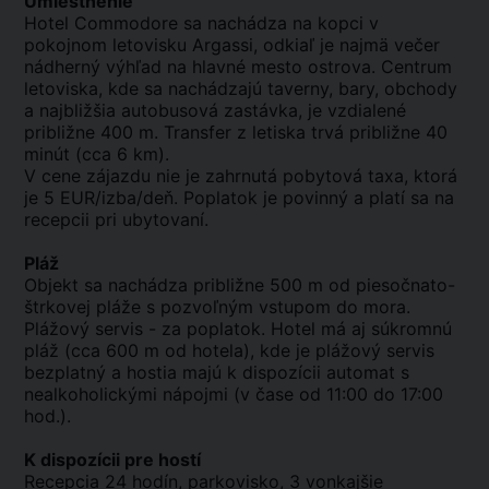
Umiestnenie
Hotel Commodore sa nachádza na kopci v
pokojnom letovisku Argassi, odkiaľ je najmä večer
nádherný výhľad na hlavné mesto ostrova. Centrum
letoviska, kde sa nachádzajú taverny, bary, obchody
a najbližšia autobusová zastávka, je vzdialené
približne 400 m. Transfer z letiska trvá približne 40
minút (cca 6 km).
V cene zájazdu nie je zahrnutá pobytová taxa, ktorá
je 5 EUR/izba/deň. Poplatok je povinný a platí sa na
recepcii pri ubytovaní.
Pláž
Objekt sa nachádza približne 500 m od piesočnato-
štrkovej pláže s pozvoľným vstupom do mora.
Plážový servis - za poplatok. Hotel má aj súkromnú
pláž (cca 600 m od hotela), kde je plážový servis
bezplatný a hostia majú k dispozícii automat s
nealkoholickými nápojmi (v čase od 11:00 do 17:00
hod.).
K dispozícii pre hostí
Recepcia 24 hodín, parkovisko, 3 vonkajšie