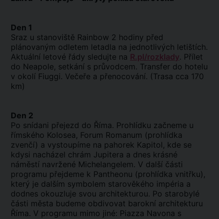
Den 1
Sraz u stanoviště Rainbow 2 hodiny před
plánovaným odletem letadla na jednotlivých letištích.
Aktuální letové řády sledujte na
R.pl/rozklady
. Přílet
do Neapole, setkání s průvodcem. Transfer do hotelu
v okolí Fiuggi. Večeře a přenocování. (Trasa cca 170
km)
Den 2
Po snídani přejezd do Říma. Prohlídku začneme u
římského Kolosea, Forum Romanum (prohlídka
zvenčí) a vystoupíme na pahorek Kapitol, kde se
kdysi nacházel chrám Jupitera a dnes krásné
náměstí navržené Michelangelem. V další části
programu přejdeme k Pantheonu (prohlídka vnitřku),
který je dalším symbolem starověkého impéria a
dodnes okouzluje svou architekturou. Po starobylé
části města budeme obdivovat barokní architekturu
Říma. V programu mimo jiné: Piazza Navona s