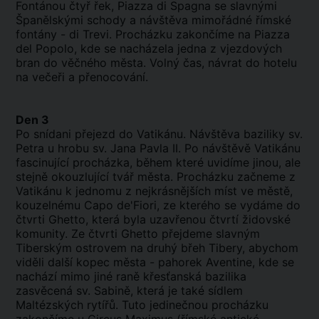
Fontánou čtyř řek, Piazza di Spagna se slavnými
Španělskými schody a návštěva mimořádné římské
fontány - di Trevi. Procházku zakončíme na Piazza
del Popolo, kde se nacházela jedna z vjezdových
bran do věčného města. Volný čas, návrat do hotelu
na večeři a přenocování.
Den 3
Po snídani přejezd do Vatikánu. Návštěva baziliky sv.
Petra u hrobu sv. Jana Pavla II. Po návštěvě Vatikánu
fascinující procházka, během které uvidíme jinou, ale
stejně okouzlující tvář města. Procházku začneme z
Vatikánu k jednomu z nejkrásnějších míst ve městě,
kouzelnému Capo de'Fiori, ze kterého se vydáme do
čtvrti Ghetto, která byla uzavřenou čtvrtí židovské
komunity. Ze čtvrti Ghetto přejdeme slavným
Tiberským ostrovem na druhý břeh Tibery, abychom
viděli další kopec města - pahorek Aventine, kde se
nachází mimo jiné raně křesťanská bazilika
zasvěcená sv. Sabině, která je také sídlem
Maltézských rytířů. Tuto jedinečnou procházku