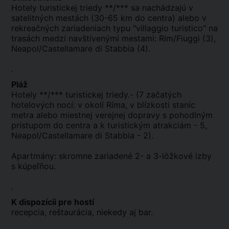
Hotely turistickej triedy **/*** sa nachádzajú v
satelitných mestách (30-65 km do centra) alebo v
rekreačných zariadeniach typu "villaggio turistico" na
trasách medzi navštívenými mestami: Rím/Fiuggi (3),
Neapol/Castellamare di Stabbia (4).
.
Pláž
Hotely **/*** turistickej triedy.- (7 začatých
hotelových nocí: v okolí Ríma, v blízkosti staníc
metra alebo miestnej verejnej dopravy s pohodlným
prístupom do centra a k turistickým atrakciám - 5,
Neapol/Castellamare di Stabbia - 2).
Apartmány: skromne zariadené 2- a 3-lôžkové izby
s kúpeľňou.
.
K dispozícii pre hostí
recepcia, reštaurácia, niekedy aj bar.