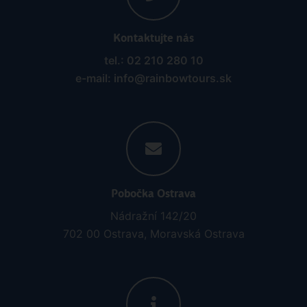
Dolcestate
16.08.2026 - 23.08.2026
(
8
)
od 963 € | zľava 38%
Kontaktujte nás
tel.: 02 210 280 10
e-mail: info@rainbowtours.sk