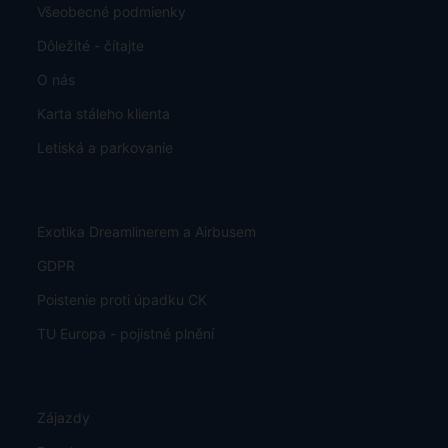
Číslo účtu:
SK8911110000001376238003
Obchodujeme s aktuálnym kurzom 1 zł = 0.23 €
Všeobecné podmienky
Dôležité - čítajte
O nás
Karta stáleho klienta