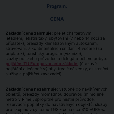
Program:
CENA
Základní cena zahrnuje:
přelet charterovým
letadlem, letištní taxy, ubytování (7 nebo 14 nocí za
příplatek), přejezdy klimatizovaným autokarem,
stravování: 7 kontinentálních snídaní, 4 večeře (za
příplatek), turistický program (viz níže),
služby polského průvodce a delegáta během pobytu,
pojištění TU Europa varianta základní
(úrazové
pojištění a léčebné výlohy, trvalé následky, asistenční
služby a pojištění zavazadel).
Základní cena nezahrnuje:
vstupné do navštívených
objektů, přejezdy hromadnou dopravou (mimo jiné
metro v Římě), spropitné pro místní průvodce,
rezervační poplatky do navštívených objektů, služby
pro skupinu v systému TGS - cena cca 310 EUR/os.