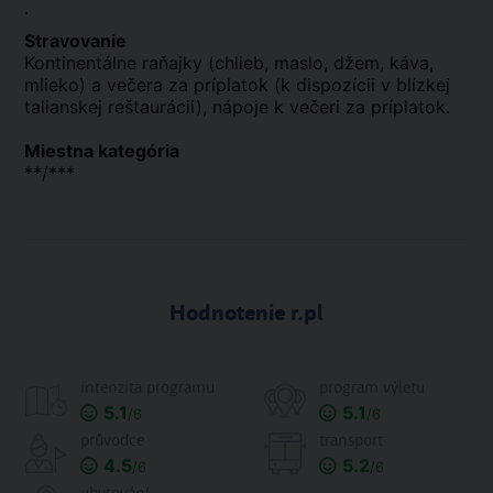
.
Stravovanie
Kontinentálne raňajky (chlieb, maslo, džem, káva,
mlieko) a večera za príplatok (k dispozícii v blízkej
talianskej reštaurácii), nápoje k večeri za príplatok.
Miestna kategória
**/***
Hodnotenie r.pl
intenzita programu
program výletu
5.1
5.1
/6
/6
průvodce
transport
4.5
5.2
/6
/6