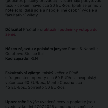
(poplatek placený průvodci). Nezahrnuje pobytovou
taxu - celkem navíc cca 20 EUR/os. (platí se přímo v
hotelech), další jídla a nápoje, jiné osobní výdaje a
fakultativní výlety.
Důležité!
Přečtěte si
aktuální podmínky vstupu do
země
.
Název zájezdu v polském jazyce:
Roma & Napoli -
Odlotowe Stolice Italii
Kód zájezdu
: RLN
Fakultativní výlety:
italský večer v Římě
s fragmentem operety cca 60 EUR/os., neapolský
večer cca 60 EUR/os., Monte Cassino cca
45 EUR/os., Sorrento 50 EUR/os.
Upozornění!
Výše uvedené ceny a poplatky jsou
uvedeny ke dni 27.07.2025 a mohou se změnit z