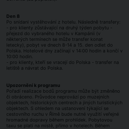
Den 8
Po snídani vystěhování z hotelu. Následně transfery:
- pro klienty zůstávající na druhý týden pobytu -
přejezd do vybraného hotelu v Kampánii (v
některých termínech se může transfer konat
letecky), pobyt ve dnech 8-14 a 15. den odlet do
Polska. Hotelové dny začínají v 14:00 hodin a končí v
10:00 hodin.
- pro klienty, kteří se vracejí do Polska - transfer na
letiště a návrat do Polska.
Upozornění k programu
Pořadí realizace bodů programu může být změněno
či obráceno. Průvodce neprovází po muzejních
objektech, historických centrech a jiných turistických
objektech. S ohledem na ustanovení týkající se
cestovního ruchu v Římě bude nutné využití veřejné
hromadné dopravy během prohlídek. Pobytovou
taxu se platí na místě, přímo v hotelech. Během