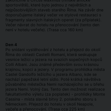
zakončíme u Circus Maximus (římské antické
sportoviště), které bylo jednou z největších a
nejpůsobivějších staveb starého Říma. Na závěr dne
doporučujeme italský večer ve stylové restauraci s
fragmenty slavných italských operet (za příplatek).
Večer návrat do hotelu na přenocování (tento den
není v hotelu večeře). (Trasa cca 160 km)
Den 4
Po snídani vystěhování z hotelu a přejezd do okolí
Říma do oblasti Castelli Romani, která seskupuje
vesnice ležící u jezera na svazích sopečných kopců
Colli Albani. Jsou známé především svou krásnou
krajinou, kopci a jezery. V programu prohlídka města
Castel Gandolfo ležícího u jezera Albano, kde se
nachází papežské letní sídlo. Poté krátká návštěva
půvabného městečka Nemi nacházejícího se u břehu
jezera Nemi. Volný čas. Tento den možnost realizace
fakultativního výletu (za poplatek) - prohlídky Monte
Cassina - místa slavné bitvy 2. polského sboru s
Německem. Přejezd do hotelu v okolí Neapole,
večeře a přenocování. (Trasa cca 225 km)