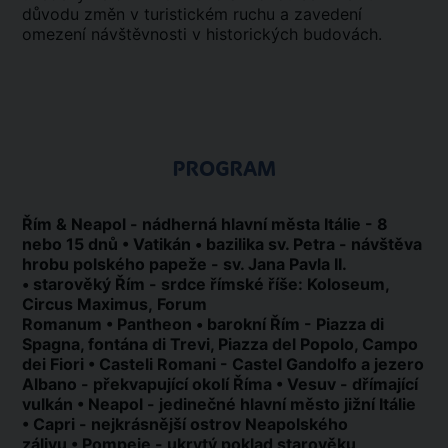
důvodu změn v turistickém ruchu a zavedení
omezení návštěvnosti v historických budovách.
PROGRAM
Řím & Neapol - nádherná hlavní města Itálie - 8
nebo 15 dnů • Vatikán • bazilika sv. Petra - návštěva
hrobu polského papeže - sv. Jana Pavla II.
• starověký Řím - srdce římské říše: Koloseum,
Circus Maximus, Forum
Romanum • Pantheon • barokní Řím - Piazza di
Spagna, fontána di Trevi, Piazza del Popolo, Campo
dei Fiori •
Casteli Romani - Castel Gandolfo a jezero
Albano - překvapující okolí Říma • Vesuv - dřímající
vulkán • Neapol - jedinečné hlavní město jižní Itálie
• Capri - nejkrásnější ostrov Neapolského
zálivu • Pompeje - ukrytý poklad starověku