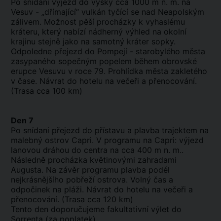
Po snídani výjezd do výšky cca 1000 m n. m. na
Vesuv - „dřímající“ vulkán tyčící se nad Neapolským
zálivem. Možnost pěší procházky k vyhaslému
kráteru, který nabízí nádherný výhled na okolní
krajinu stejně jako na samotný kráter sopky.
Odpoledne přejezd do Pompejí - starobylého města
zasypaného sopečným popelem během obrovské
erupce Vesuvu v roce 79. Prohlídka města zakletého
v čase. Návrat do hotelu na večeři a přenocování.
(Trasa cca 100 km)
Den 7
Po snídani přejezd do přístavu a plavba trajektem na
malebný ostrov Capri. V programu na Capri: výjezd
lanovou dráhou do centra na cca 400 m n. m..
Následně procházka květinovými zahradami
Augusta. Na závěr programu plavba podél
nejkrásnějšího pobřeží ostrova. Volný čas a
odpočinek na pláži. Návrat do hotelu na večeři a
přenocování. (Trasa cca 120 km)
Tento den doporučujeme fakultativní výlet do
Sorrenta (za poplatek).