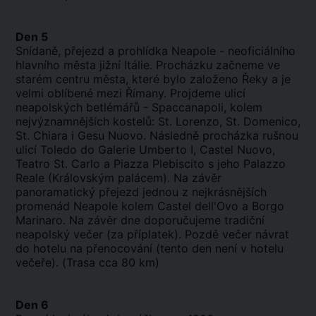
Den 5
Snídaně, přejezd a prohlídka Neapole - neoficiálního
hlavního města jižní Itálie. Procházku začneme ve
starém centru města, které bylo založeno Řeky a je
velmi oblíbené mezi Římany. Projdeme ulicí
neapolských betlémářů - Spaccanapoli, kolem
nejvýznamnějších kostelů: St. Lorenzo, St. Domenico,
St. Chiara i Gesu Nuovo. Následně procházka rušnou
ulicí Toledo do Galerie Umberto I, Castel Nuovo,
Teatro St. Carlo a Piazza Plebiscito s jeho Palazzo
Reale (Královským palácem). Na závěr
panoramatický přejezd jednou z nejkrásnějších
promenád Neapole kolem Castel dell'Ovo a Borgo
Marinaro. Na závěr dne doporučujeme tradiční
neapolský večer (za příplatek). Pozdě večer návrat
do hotelu na přenocování (tento den není v hotelu
večeře). (Trasa cca 80 km)
Den 6