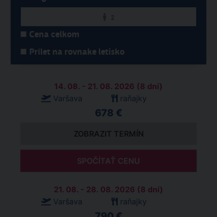
2
Cena celkom
Prílet na rovnake letisko
14. 08. - 21. 08. 2026 (8 dní)
Varšava
raňajky
678 €
ZOBRAZIT TERMÍN
SPOČÍTAŤ CENU
21. 08. - 28. 08. 2026 (8 dní)
Varšava
raňajky
790 €