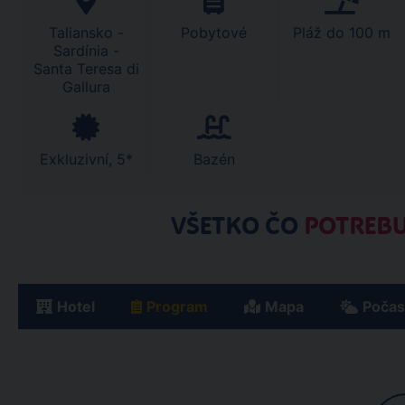
Taliansko -
Pobytové
Pláž do 100 m
Sardínia -
Santa Teresa di
Gallura
Exkluzivní, 5*
Bazén
VŠETKO ČO
POTREBU
Hotel
Program
Mapa
Počas