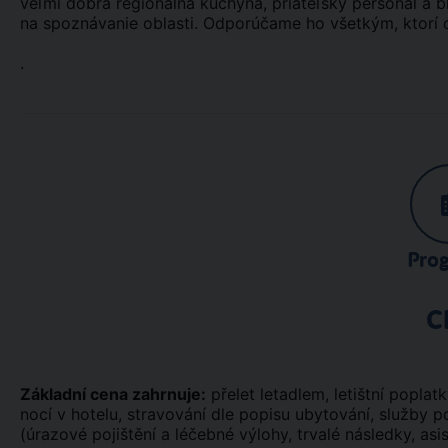
veľmi dobrá regionálna kuchyňa, priateľský personál a bl
na spoznávanie oblasti. Odporúčame ho všetkým, ktorí ch
.
Pro
C
Základní cena zahrnuje:
přelet letadlem, letištní poplatk
nocí v hotelu, stravování dle popisu ubytování, služby 
(úrazové pojištění a léčebné výlohy, trvalé následky, asi