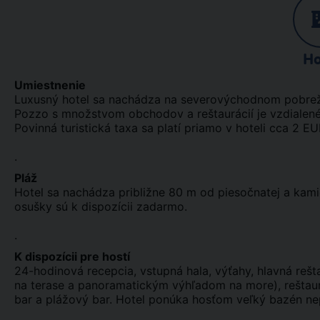
Ho
Umiestnenie
Luxusný hotel sa nachádza na severovýchodnom pobreží
Pozzo s množstvom obchodov a reštaurácií je vzdialené p
Povinná turistická taxa sa platí priamo v hoteli cca 2 E
.
Pláž
Hotel sa nachádza približne 80 m od piesočnatej a kami
osušky sú k dispozícii zadarmo.
.
K dispozícii pre hostí
24-hodinová recepcia, vstupná hala, výťahy, hlavná reš
na terase a panoramatickým výhľadom na more), reštaurá
bar a plážový bar. Hotel ponúka hosťom veľký bazén nep