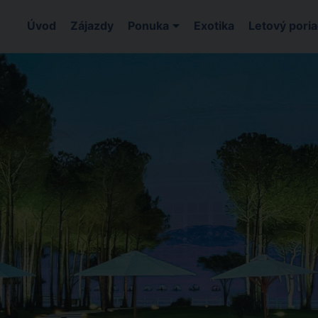
Úvod
Zájazdy
Ponuka
Exotika
Letový pori