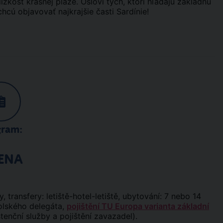
ízkosť krásnej pláže. Osloví tých, ktorí hľadajú základňu
cú objavovať najkrajšie časti Sardínie!
gram:
ENA
y, transfery: letiště-hotel-letiště, ubytování: 7 nebo 14
polského delegáta,
pojištění TU Europa varianta základní
stenční služby a pojištění zavazadel).