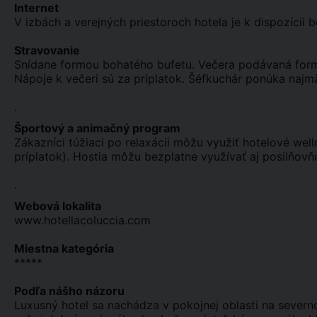
Internet
V izbách a verejných priestoroch hotela je k dispozícii b
Stravovanie
Snídane formou bohatého bufetu. Večera podávaná formo
Nápoje k večeri sú za príplatok. Šéfkuchár ponúka najm
.
Športový a animačný program
Zákazníci túžiaci po relaxácii môžu využiť hotelové we
príplatok). Hostia môžu bezplatne využívať aj posilňovňu
.
Webová lokalita
www.hotellacoluccia.com
Miestna kategória
*****
Podľa nášho názoru
Luxusný hotel sa nachádza v pokojnej oblasti na severn