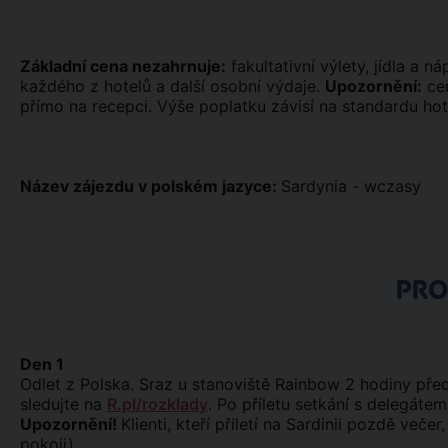
Základní cena nezahrnuje:
fakultativní výlety, jídla a n
každého z hotelů a další osobní výdaje.
Upozornění:
cen
přímo na recepci. Výše poplatku závisí na standardu ho
Název zájezdu v polském jazyce:
Sardynia - wczasy
PR
Den 1
Odlet z Polska. Sraz u stanoviště Rainbow 2 hodiny pře
sledujte na
R.pl/rozklady
. Po příletu setkání s delegátem
Upozornění!
Klienti, kteří přiletí na Sardinii pozdě ve
pokoji).