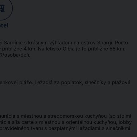
tel
 Sardínie s krásnym výhľadom na ostrov Spargi. Porto
ribližne 4 km. Na letisko Olbia je to približne 55 km.
UR/osoba/deň.
enkovej pláže. Ležadlá za poplatok, slnečníky a plážové
taurácia s miestnou a stredomorskou kuchyňou (so stolmi
cia a'la carte s miestnou a orientálnou kuchyňou, lobby
ravidelného tvaru s bezplatnými ležadlami a slnečníkmi