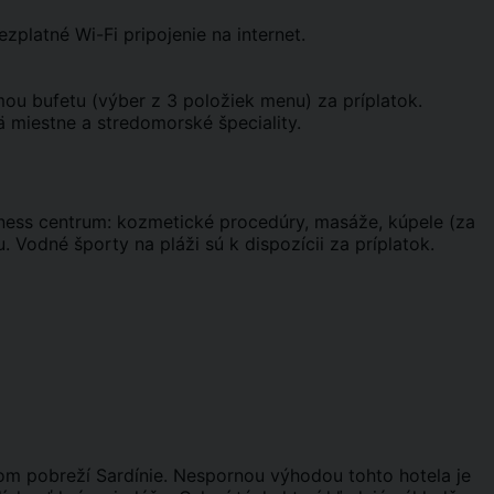
ezplatné Wi-Fi pripojenie na internet.
u bufetu (výber z 3 položiek menu) za príplatok.
ä miestne a stredomorské špeciality.
llness centrum: kozmetické procedúry, masáže, kúpele (za
. Vodné športy na pláži sú k dispozícii za príplatok.
om pobreží Sardínie. Nespornou výhodou tohto hotela je