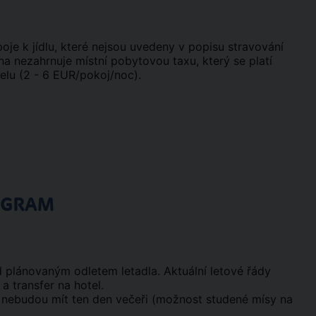
ápoje k jídlu, které nejsou uvedeny v popisu stravování
a nezahrnuje místní pobytovou taxu, který se platí
telu (2 - 6 EUR/pokoj/noc).
OGRAM
d plánovaným odletem letadla. Aktuální letové řády
 a transfer na hotel.
čer, nebudou mít ten den večeři (možnost studené mísy na